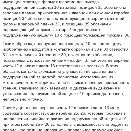
имеющее ответную форму отверстие для выхода
подпружиненной защелки 10 из замка, позицией 33 обозначена
запорная планка, прикрепленная к дверной или оконной коробке,
позицией 34 обозначено соответствующее отверстие ответной
формы в запорной планке 33, и позицией 35 обозначен
перемещающий стержень, который поддерживает
подпружиненную защелку 10 с помощью толкающей пружины 36.
Таким образом, подпружиненная защелка 10 по настоящему
изобретению находится в контакте с кромками 38 и 39 отверстия
31 в металлической пластине 30, в частности в областях,
показанных штриховыми линиями на фиг. 3, при этом ее верхняя
часть 12 и нижняя часть 13 изготовлены из пластика. В этих
областях контакта скольжение улучшается по сравнению с
подпружиненной защелкой, полностью изготовленной из
металлического материала, и не возникает явления чрезмерного
трения, влекущего риск заедания, и движения выдвижения и
утапливания подпружиненной защелки 10 происходят плавно,
непрерывно и точно.
Преимущественно верхняя часть 12 и нижняя часть 13 могут
содержать соответствующие гребни 25, 26, которые проходят в
направлении линейного движения подпружиненной защелки 10,
при этом гребни 25 и 26 выполнены с возможностью определять
правильное позиционирование и правильное прямолинейное