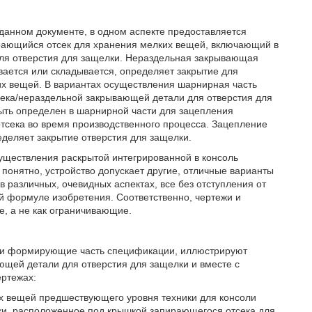
 данном документе, в одном аспекте предоставляется
ирающийся отсек для хранения мелких вещей, включающий в
для отверстия для защелки. Нераздельная закрывающая
ивается или складывается, определяет закрытие для
их вещей. В вариантах осуществления шарнирная часть
тсека/нераздельной закрывающей детали для отверстия для
ыть определен в шарнирной части для зацепления
тсека во время производственного процесса. Зацепление
деляет закрытие отверстия для защелки.
уществления раскрытой интегрированной в консоль
понятно, устройство допускает другие, отличные варианты
 различных, очевидных аспектах, все без отступления от
й формуле изобретения. Соответственно, чертежи и
, а не как ограничивающие.
 и формирующие часть спецификации, иллюстрируют
ющей детали для отверстия для защелки и вместе с
ертежах:
их вещей предшествующего уровня техники для консоли
ки, расположенное под крышкой запирающегося отсека для