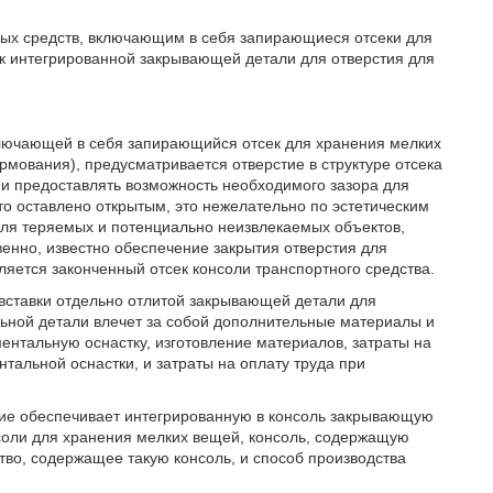
тных средств, включающим в себя запирающиеся отсеки для
 к интегрированной закрывающей детали для отверстия для
включающей в себя запирающийся отсек для хранения мелких
мования), предусматривается отверстие в структуре отсека
 и предоставлять возможность необходимого зазора для
то оставлено открытым, это нежелательно по эстетическим
 для теряемых и потенциально неизвлекаемых объектов,
енно, известно обеспечение закрытия отверстия для
ляется законченный отсек консоли транспортного средства.
 вставки отдельно отлитой закрывающей детали для
льной детали влечет за собой дополнительные материалы и
ентальную оснастку, изготовление материалов, затраты на
альной оснастки, и затраты на оплату труда при
ние обеспечивает интегрированную в консоль закрывающую
соли для хранения мелких вещей, консоль, содержащую
во, содержащее такую консоль, и способ производства