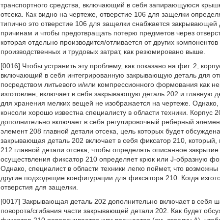
транспортного средства, включающий в себя запирающуюся крышку
отсека. Как видно на чертеже, отверстие 106 для защелки определ
типично это отверстие 106 для защелки снабжается закрывающей д
причинам и чтобы предотвращать потерю предметов через отверст
которая отдельно производится/отливается от других компоненто
производственных и трудовых затрат, как резюмировано выше.
[0016] Чтобы устранить эту проблему, как показано на фиг. 2, кор
включающий в себя интегрированную закрывающую деталь для отв
посредством литьевого и/или компрессионного формования как нер
изготовлен, включает в себя закрывающую деталь 202 и главную д
для хранения мелких вещей не изображается на чертеже. Однако,
консоли хорошо известна специалисту в области техники. Корпус 
дополнительно включает в себя регулировочный реберный элеме
элемент 208 главной детали отсека, цель которых будет обсуждена
закрывающая деталь 202 включает в себя фиксатор 210, который,
212 главной детали отсека, чтобы определять описанное закрытие
осуществления фиксатор 210 определяет крюк или J-образную ф
Однако, специалист в области техники легко поймет, что возможн
другие подходящие конфигурации для фиксатора 210. Когда изгото
отверстия для защелки.
[0017] Закрывающая деталь 202 дополнительно включает в себя 
поворота/сгибания части закрывающей детали 202. Как будет обсу