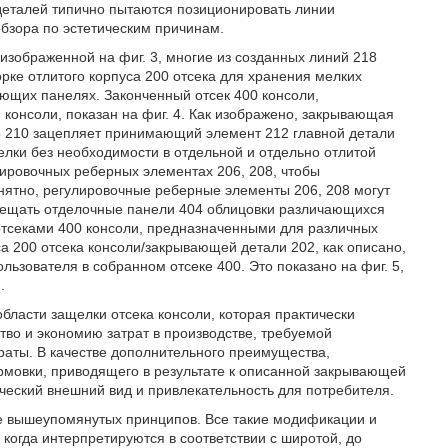
еталей типично пытаются позиционировать линии
обзора по эстетическим причинам.
изображенной на фиг. 3, многие из созданных линий 218
рке отлитого корпуса 200 отсека для хранения мелких
ающих панелях. Законченный отсек 400 консоли,
консоли, показан на фиг. 4. Как изображено, закрывающая
ор 210 зацепляет принимающий элемент 212 главной детали
елки без необходимости в отдельной и отдельно отлитой
лировочных реберных элементах 206, 208, чтобы
нятно, регулировочные реберные элементы 206, 208 могут
мещать отделочные панели 404 облицовки различающихся
отсеками 400 консоли, предназначенными для различных
а 200 отсека консоли/закрывающей детали 202, как описано,
льзователя в собранном отсеке 400. Это показано на фиг. 5,
.
бласти защелки отсека консоли, которая практически
тво и экономию затрат в производстве, требуемой
раты. В качестве дополнительного преимущества,
рмовки, приводящего в результате к описанной закрывающей
ический внешний вид и привлекательность для потребителя.
е вышеупомянутых принципов. Все такие модификации и
когда интерпретируются в соответствии с широтой, до