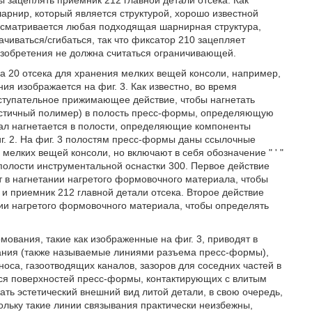
ы зацеплять приемник 212 главной детали отсека. Как
арнир, который является структурой, хорошо известной
едусматривается любая подходящая шарнирная структура,
иваться/сгибаться, так что фиксатор 210 зацепляет
 изобретения не должна считаться ограничивающей.
а 20 отсека для хранения мелких вещей консоли, например,
я изображается на фиг. 3. Как известно, во время
ступательное прижимающее действие, чтобы нагнетать
стичный полимер) в полость пресс-формы, определяющую
риал нагнетается в полости, определяющие компоненты
иг. 2. На фиг. 3 полостям пресс-формы даны ссылочные
мелких вещей консоли, но включают в себя обозначение " ' "
полости инструментальной оснастки 300. Первое действие
т в нагнетании нагретого формовочного материала, чтобы
 и приемник 212 главной детали отсека. Второе действие
ании нагретого формовочного материала, чтобы определять
мования, такие как изображенные на фиг. 3, приводят в
вания (также называемые линиями разъема пресс-формы),
оса, газоотводящих каналов, зазоров для соседних частей в
ся поверхностей пресс-формы, контактирующих с влитым
ть эстетический внешний вид литой детали, в свою очередь,
ольку такие линии связывания практически неизбежны,