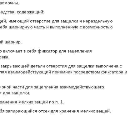
авомочны.
редства, содержащий:
ещей, имеющий отверстие для защелки и нераздельную
себя шарнирную часть и выполненную с возможностью
кий шарнир.
но включает в себя фиксатор для зацепления
сека.
ой закрывающей детали отверстия для защелки выполнена с
пляя взаимодействующий приемник посредством фиксатора и
рнирной части для зацепления взаимодействующего
я для защелки.
ранения мелких вещей по п. 1.
ебя запирающийся отсек для хранения мелких вещей,