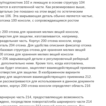
/подлокотник 102 и лежащую в основе структуру 104
яется в изготовленной части. Как резюмировано выше,
еталью (не показано на этом виде) по эстетическим
ие 106. Эта закрывающая деталь обычно является частью,
в отсека 100 консоли, с сопровождающимся ростом
пус 200 отсека для хранения мелких вещей консоли,
ерстия для защелки, изготавливается, например,
аздельная часть. Корпус 200 отсека консоли, когда
еталь 204 отсека. Для удобства описания фиксатор отсека
 базовая структура отсека для хранения мелких вещей
200 отсека для хранения мелких вещей консоли
нт 206 закрывающей детали и регулировочный реберный
 дополнительно ниже. Кроме того, когда изготовлена,
 как будет описано, зацепляет взаимодействующий приемник
 отверстия для защелки. В изображенном варианте
орму для зацепления взаимодействующего приемника 212.
ы и рассматриваются для использования в данном документе
влен, корпус 200 отсека консоли определяет область 216
шарнирную часть 214, предоставляющую возможность
ждено, посредством поворота/сгиба шарнирного части 214