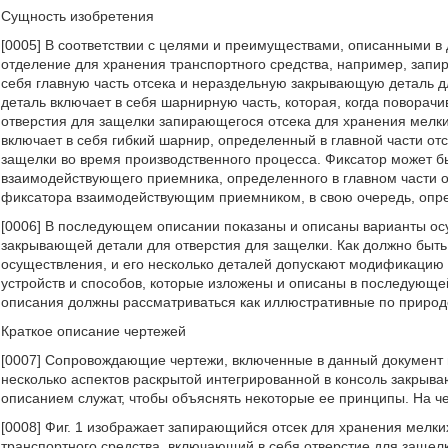
Сущность изобретения
[0005] В соответствии с целями и преимуществами, описанными в
отделение для хранения транспортного средства, например, зап
себя главную часть отсека и нераздельную закрывающую деталь 
деталь включает в себя шарнирную часть, которая, когда поворач
отверстия для защелки запирающегося отсека для хранения мелк
включает в себя гибкий шарнир, определенный в главной части о
защелки во время производственного процесса. Фиксатор может б
взаимодействующего приемника, определенного в главном части о
фиксатора взаимодействующим приемником, в свою очередь, опре
[0006] В последующем описании показаны и описаны варианты ос
закрывающей детали для отверстия для защелки. Как должно быть 
осуществления, и его несколько деталей допускают модификацию в
устройств и способов, которые изложены и описаны в последующе
описания должны рассматриваться как иллюстративные по природе
Краткое описание чертежей
[0007]
Сопровождающие чертежи, включенные в данный документ
несколько аспектов раскрытой интегрированной в консоль закрыва
описанием служат, чтобы объяснять некоторые ее принципы. На ч
[0008] Фиг. 1 изображает запирающийся отсек для хранения мелк
транспортного средства, включающий в себя отверстие для защел