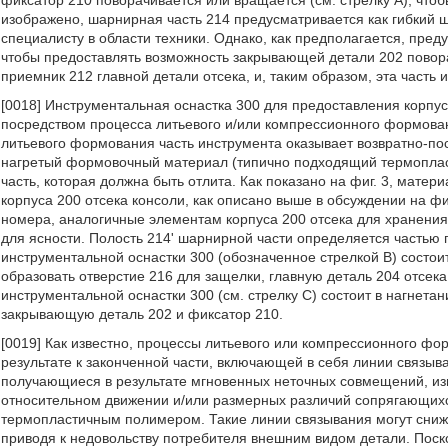
фиксатор 210 поворачивается или вращается (см. стрелку A), чтоб
изображено, шарнирная часть 214 предусматривается как гибкий ш
специалисту в области техники. Однако, как предполагается, пр
чтобы предоставлять возможность закрывающей детали 202 поворач
приемник 212 главной детали отсека, и, таким образом, эта часть
[0018] Инструментальная оснастка 300 для предоставления корпус
посредством процесса литьевого и/или компрессионного формовани
литьевого формования часть инструмента оказывает возвратно-по
нагретый формовочный материал (типично подходящий термопла
часть, которая должна быть отлита. Как показано на фиг. 3, мате
корпуса 200 отсека консоли, как описано выше в обсуждении на ф
номера, аналогичные элементам корпуса 200 отсека для хранения 
для ясности. Полость 214' шарнирной части определяется частью 
инструментальной оснастки 300 (обозначенное стрелкой B) состои
образовать отверстие 216 для защелки, главную деталь 204 отсека
инструментальной оснастки 300 (см. стрелку C) состоит в нагнет
закрывающую деталь 202 и фиксатор 210.
[0019] Как известно, процессы литьевого или компрессионного фор
результате к законченной части, включающей в себя линии связы
получающиеся в результате мгновенных неточных совмещений, изн
относительном движении и/или размерных различий сопрягающих
термопластичным полимером. Такие линии связывания могут снижа
приводя к недовольству потребителя внешним видом детали. Поск