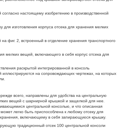
ей согласно настоящему изобретению в производственной
ку для изготовления корпуса отсека для хранения мелких
й на фиг. 2, встроенный в отделение хранения транспортного
ния мелких вещей, включающего в себя корпус отсека для
ствления раскрытой интегрированной в консоль
й иллюстрируются на сопровождающих чертежах, на которых
ли.
прежде всего, направлены для удобства на центральную
лких вещей с шарнирной крышкой и защелкой для нее.
ичивающимися центральной консолью, и что описанная
может легко быть приспособлена к любому отсеку для
я хранения, включающему в себя запирающуюся крышку.
рирующую традиционный отсек 100 центральной консоли