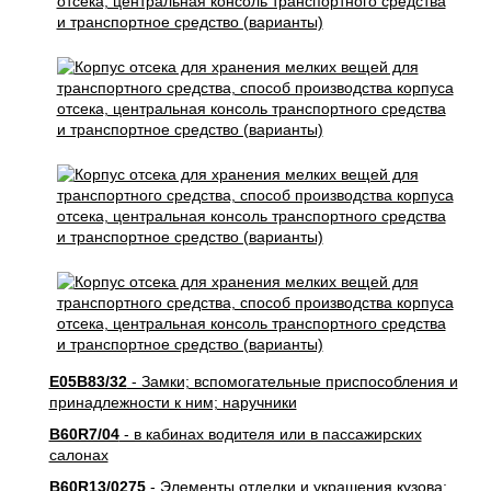
E05B83/32
- Замки; вспомогательные приспособления и
принадлежности к ним; наручники
B60R7/04
- в кабинах водителя или в пассажирских
салонах
B60R13/0275
- Элементы отделки и украшения кузова;