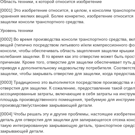
Область техники, к которой относится изобретение
[0001] Это изобретение относится, в целом, к консолям транспор
хранения мелких вещей. Более конкретно, изобретение относится
защелки консоли транспортного средства.
Уровень техники
[0002] Во время производства консоли транспортного средства, 
вещей (типично посредством литьевого и/или компрессионного фор
консоли, чтобы обеспечивать область зацепления защелки крышки
колебания защелки. В то время как это отверстие может быть прос
причинам. Кроме того, отверстие для защелки обеспечивает путь
приводя к дополнительному недовольству потребителя. Соответств
защелки, чтобы закрывать отверстие для защелки, когда предостав
[0003] Традиционно это выполняется посредством производства и
отверстия для защелки. К сожалению, предоставление такой отде
ассоциированные затраты, включающие в себя затраты на инструм
площадь производственного помещения, требуемую для инструмент
производстве/установке закрывающей детали.
[0004] Чтобы решать эту и другие проблемы, настоящее изобрете
деталь для отверстия для защелки для запирающегося отсека кон
такую интегрированную закрывающую деталь, транспортное средст
закрывающей детали.