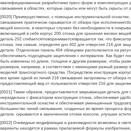
квалифицированные разработчики пресс-форм и комплектующих д
связывания в областях, которые скрыты или могут быть скрыты от 
[0020] Преимущественно, с помощью инструментальной оснастки, 
связывания практически скрываются от обзора при исполнении/сбо
вещей консоли, в некоторых случаях без необходимости в покрыв
включающий в себя корпус 200 отсека для хранения мелких вещей 
деталь 202 сгибается/поворачивается/вращается так, что фиксат
отсека, тем самым, определяя дно 402 для отверстия 216 для защ
детали. Отделочная панель 404 облицовки располагается на регу
обеспечивать подходящее зацепление с интервалом. Как будет по
быть изменены по длине, толщине и другим размерам, чтобы раз
размеров, например, в соответствии с имеющими разный размер 
моделей транспортного средства. Посредством конструкции корпус
все кроме одной из линий 218 связывания загорожены от обзора по
предоставляющей вид от пользователя отверстия 216 для защелки
[0021] Таким образом, предоставляется закрывающая деталь для о
нераздельна с фиксатором конструкции отсека, обеспечивая удобс
инструментальной оснастке и обеспечивая уменьшенные трудозат
большинство линий связывания, созданных во время процесса фо
детали, скрываются в законченном отсеке консоли, улучшая эстет
[0022] Очевидные модификации и разновидности возможны в свет
варианты находятся в рамках прилагаемой формулы изобретения, 