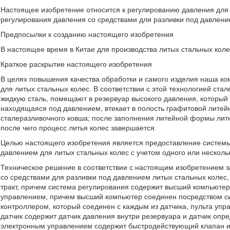
Настоящее изобретение относится к регулированию давления для л
регулирования давления со средствами для разливки под давлени
Предпосылки к созданию настоящего изобретения
В настоящее время в Китае для производства литых стальных коле
Краткое раскрытие настоящего изобретения
В целях повышения качества обработки и самого изделия наша к
для литых стальных колес. В соответствии с этой технологией ст
жидкую сталь, помещают в резервуар высокого давления, который 
находящаяся под давлением, втекает в полость графитовой литей
сталеразливочного ковша; после заполнения литейной формы литн
после чего процесс литья колес завершается.
Целью настоящего изобретения является предоставление системы
давлением для литых стальных колес с учетом одного или несколь
Техническое решение в соответствии с настоящим изобретением 
со средствами для разливки под давлением литых стальных колес
тракт, причем система регулирования содержит высший компьютер,
управлением, причем высший компьютер соединен посредством с
контроллером, который соединен с каждым из датчика, пульта уп
датчик содержит датчик давления внутри резервуара и датчик опр
электронным управлением содержит быстродействующий клапан и 