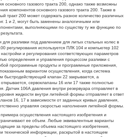
ия основного газового тракта 200, однако также возможны
ия компонентов основного газового тракта 200. Также в
вый тракт 200 может содержать разное количество различных
г. 1 и 2, могут быть заменены аналогичными или
мпонентами, выполняющими по существу ту же функцию по
результата.
 для разливки под давлением для литых стальных колес в
100 регулирования используется ПЛК 104 и компьютер 102
 настройки и регулирования соответствующих параметров
стью определения и управления процессом разливки с
обой программные продукты и программные приложения,
 показанным вариантом осуществления, когда система
тем быстродействующий клапан 22 закрывается, а
открывается, сервоклапаны 16 или 17 также полностью
ия. Датчик 106А давления внутри резервуара отправляет в
 уровня жидкости внутри литейной формы отправляет в ответ
ланов 16, 17 в зависимости от заданных кривых давления,
ветственно управляя скоростью наполнения литейной формы.
 примера осуществления настоящего изобретения и
ограничивают ее объем. Любые эквивалентные варианты
ходящие за пределы объема настоящего изобретения,
ии технической информации, раскрытой в настоящем