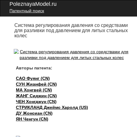
PoleznayaModel.ru
Патентный поиск
Система регулирования давления со средствами
для разливки под давлением для литых стальных
колес
Авторы патента:
САО Фуянг (CN)
СУН Жианфей (CN)
МА Хонгвей (CN)
ЖАНГ Сиджин (CN)
ЧЕН Хонгджун (CN)
СТРИКЛАНД Джеймс Харолд (US)
ДУ Жонсиан (CN)
ЯН Ченгун (CN)