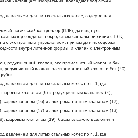
знаков настоящего изобретения, подпадают под объем
под давлением для литых стальных колес, содержащая
мый логический контроллер (ПЛК), датчик, пульт
 компьютер соединен посредством сигнальной линии с ПЛК,
ана с электронным управлением, причем датчик содержит
 жидкости внутри литейной формы, и клапан с электронным
;
пан, редукционный клапан, электромагнитный клапан и бак
н, редукционный клапан, электромагнитный клапан и бак (20)
трубок.
д давлением для литых стальных колес по п. 1, где
 шаровым клапаном (6) и редукционным клапаном (4),
, сервоклапаном (16) и электромагнитным клапаном (12),
, сервоклапаном (17) и электромагнитным клапаном (13),
), шаровым клапаном (19), баком высокого давления и
д давлением для литых стальных колес по п. 1, где