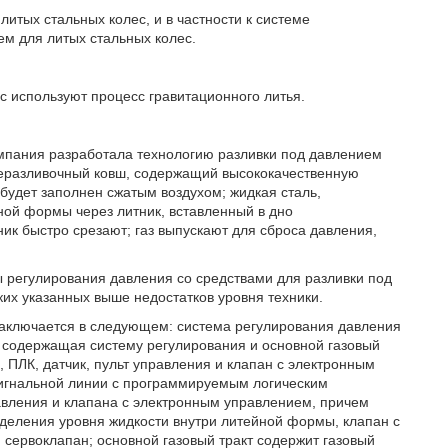
итых стальных колес, и в частности к системе
ем для литых стальных колес.
с используют процесс гравитационного литья.
омпания разработала технологию разливки под давлением
алеразливочный ковш, содержащий высококачественную
будет заполнен сжатым воздухом; жидкая сталь,
ной формы через литник, вставленный в дно
ик быстро срезают; газ выпускают для сброса давления,
 регулирования давления со средствами для разливки под
ких указанных выше недостатков уровня техники.
заключается в следующем: система регулирования давления
, содержащая систему регулирования и основной газовый
 ПЛК, датчик, пульт управления и клапан с электронным
игнальной линии с программируемым логическим
равления и клапана с электронным управлением, причем
еделения уровня жидкости внутри литейной формы, клапан с
сервоклапан; основной газовый тракт содержит газовый