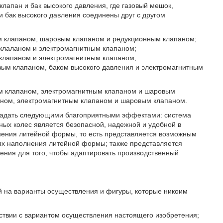
лапан и бак высокого давления, где газовый мешок,
и бак высокого давления соединены друг с другом
м клапаном, шаровым клапаном и редукционным клапаном;
клаланом и электромагнитным клапаном;
клапаном и электромагнитным клапаном;
ым клапаном, баком высокого давления и электромагнитным
м клапаном, электромагнитным клапаном и шаровым
аном, электромагнитным клапаном и шаровым клапаном.
бладать следующими благоприятными эффектами: система
ных колес является безопасной, надежной и удобной в
нения литейной формы, то есть представляется возможным
ях наполнения литейной формы; также представляется
ения для того, чтобы адаптировать производственный
й на варианты осуществления и фигуры, которые никоим
тствии с вариантом осуществления настоящего изобретения;