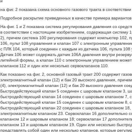
и
на фиг. 2 показана схема основного газового тракта в соответств
Подробное раскрытие приведенных в качестве примера вариантов
На фиг. 1 и 2 показана система регулирования давления со средс
в соответствии с настоящим изобретением, содержащая систему 100
2), причем система 100 регулирования содержит компьютер 102, 
106, пульт 108 управления и клапан 107 с электронным управлен
с ПЛК 104, который соединен с каждым из датчика 106, пульта 10
Датчик 106 может содержать датчик 106А давления внутри резерву
литейной формы, а клапан 110 с электронным управлением может
клапанов 112 и один или несколько сервоклапанов 110.
Как показано на фиг. 2, основной газовый тракт 200 содержит газо
электромагнитный клапан (12) и бак 20 высокого давления, приче
(4), электромагнитный клапан (12) и бак 20 высокого давления сое
Быстродействующий клапан 5 соединен с шаровым клапаном 3, ш
быстродействующий клапан 14 соединен с шаровым клапаном 7, с
быстродействующий клапан 15 соединен с шаровым клапаном 8, с
быстродействующий клапан 22 соединен с шаровым клапаном 18, 
электромагнитным клапаном 23. Сервоклапан 16 дополнительно с
клапаном 12 и шаровым клапаном 18; сервоклапан 17 дополнител
клапаном 13 и шаровым клапаном 19. Один или несколько быстроде
представлять собой один или несколько клапанов, которые регулир