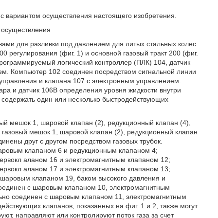
ии с вариантом осуществления настоящего изобретения.
 осуществления
твами для разливки под давлением для литых стальных колес
 регулирования (фиг. 1) и основной газовый тракт 200 (фиг.
программируемый логический контроллер (ПЛК) 104, датчик
ием. Компьютер 102 соединен посредством сигнальной линии
8 управления и клапана 107 с электронным управлением.
ара и датчик 106В определения уровня жидкости внутри
 содержать один или несколько быстродействующих
вый мешок 1, шаровой клапан (2), редукционный клапан (4),
м газовый мешок 1, шаровой клапан (2), редукционный клапан
динены друг с другом посредством газовых трубок.
аровым клапаном 6 и редукционным клапаном 4;
ервокл аланом 16 и электромагнитным клапаном 12;
ервокл аланом 17 и электромагнитным клапаном 13;
шаровым клапаном 19, баком высокого давления и
оединен с шаровым клапаном 10, электромагнитным
ьно соединен с шаровым клапаном 11, электромагнитным
йствующих клапанов, показанных на фиг. 1 и 2, также могут
уют, направляют или контролируют поток газа за счет