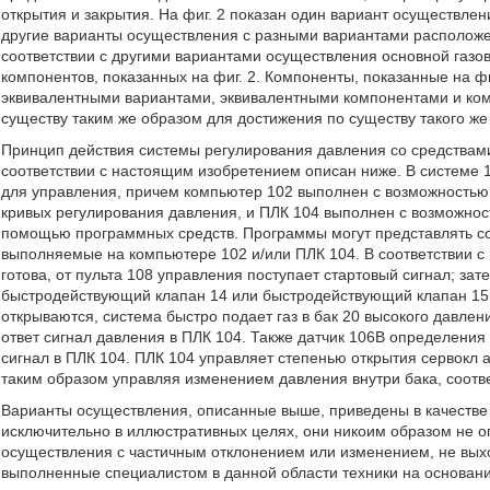
открытия и закрытия. На фиг. 2 показан один вариант осуществлен
другие варианты осуществления с разными вариантами расположен
соответствии с другими вариантами осуществления основной газо
компонентов, показанных на фиг. 2. Компоненты, показанные на фи
эквивалентными вариантами, эквивалентными компонентами и ко
существу таким же образом для достижения по существу такого же 
Принцип действия системы регулирования давления со средствами
соответствии с настоящим изобретением описан ниже. В системе 
для управления, причем компьютер 102 выполнен с возможностью
кривых регулирования давления, и ПЛК 104 выполнен с возможно
помощью программных средств. Программы могут представлять с
выполняемые на компьютере 102 и/или ПЛК 104. В соответствии с
готова, от пульта 108 управления поступает стартовый сигнал; за
быстродействующий клапан 14 или быстродействующий клапан 15 
открываются, система быстро подает газ в бак 20 высокого давлен
ответ сигнал давления в ПЛК 104. Также датчик 106В определения
сигнал в ПЛК 104. ПЛК 104 управляет степенью открытия сервокл а
таким образом управляя изменением давления внутри бака, соот
Варианты осуществления, описанные выше, приведены в качестве
исключительно в иллюстративных целях, они никоим образом не 
осуществления с частичным отклонением или изменением, не вы
выполненные специалистом в данной области техники на основан