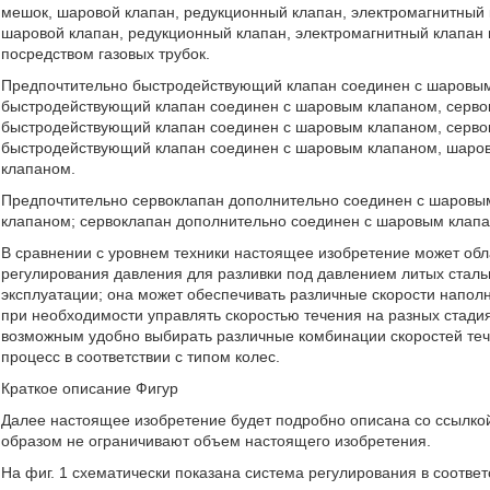
мешок, шаровой клапан, редукционный клапан, электромагнитный к
шаровой клапан, редукционный клапан, электромагнитный клапан 
посредством газовых трубок.
Предпочтительно быстродействующий клапан соединен с шаровы
быстродействующий клапан соединен с шаровым клапаном, серво
быстродействующий клапан соединен с шаровым клапаном, серво
быстродействующий клапан соединен с шаровым клапаном, шаров
клапаном.
Предпочтительно сервоклапан дополнительно соединен с шаровы
клапаном; сервоклапан дополнительно соединен с шаровым клап
В сравнении с уровнем техники настоящее изобретение может о
регулирования давления для разливки под давлением литых сталь
эксплуатации; она может обеспечивать различные скорости напол
при необходимости управлять скоростью течения на разных стади
возможным удобно выбирать различные комбинации скоростей теч
процесс в соответствии с типом колес.
Краткое описание Фигур
Далее настоящее изобретение будет подробно описана со ссылко
образом не ограничивают объем настоящего изобретения.
На фиг. 1 схематически показана система регулирования в соотве