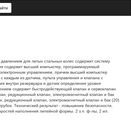
айти
 давлением для литых стальных колес содержит систему
ания содержит высший компьютер, программируемый
 с электронным управлением, причем высший компьютер
с каждым из датчика, пульта управления и клапана с
ия внутри резервуара и датчик определения уровня
лением содержит быстродействующий клапан и сервоклапан.
пан, редукционный клапан, электромагнитный клапан и бак
н, редукционный клапан, электромагнитный клапан и бак (20)
трубок. Технический результат - повышение безопасности,
оростей наполнения литейной формы. 2 з.п. ф-лы, 2 ил.