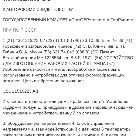
К АВТОРСКОМУ СВИДЕТЕЛЬСТВУ
ГОСУДАРСТВЕННЫЙ КОМИТЕТ пО изОБРетениям и ОтнРытиям
ПРИ ГКНТ СССР
1 (21) 4361319/23-02 (22) 11.01,88 (46) 23.10.89. Бюл. № 39 (71)
Горьковский автомобильный завод (72) С. Б. Климычев, В. П,
Губин и В. А. Мухин (53) 621.74.043 (088.8) (56) Патент
Великобритании Ме 1228584, кл. В 3 F, 1971. (54) УСТРОЙСТВО
ДЛЯ ИЗГОТОВЛЕНИЯ РАБОЧИХ ЧАСТЕЙ ШТАМПА (57)
Изобретение относится к металлообработке и может быть
использовано в устройствах для отливки формообразующих
штампов. Цель изобретения повышение
„„SU„„1516223 A 1
2 качества и точности отливаемых рабочих частей. Устройство
содержит ползун 1. приводимый в движение гидравлическим или
механическим устройством, ванну 2 со сплавом
3, оборудованную нагревателями 4, блок 5 управления
нагревателями, взаимодействующий с датчиком 6 температуры,
закрепленным в литниковом канале, и датчиком А, имеющим