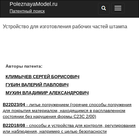
PoleznayaModel.ru
Патентный поиск
Устройство для изготовления рабочих частей штампа
Авторы патента:
КЛИМЫЧЕВ СЕРГЕЙ БОРИСОВИЧ
ГУБИН ВАЛЕРИЙ ПАВЛОВИЧ
МУХИН ВЛАДИМИР АЛЕКСАНДРОВИЧ
B22D23/04
- литье погружением (горячие способы погружения
для покрытия материалом, находящимся в расплавленном
состоянии без нарушения формы C23C 2/00)
B22D18/08
- способы и устройства для контроля, регулирования
или наблюдения, например с целью безопасности