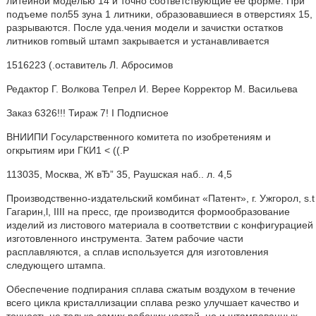
литейной моделью 14 и точно соответствующие ее форме. При
подъеме пол55 зуна 1 литники, образовавшиеся в отверстиях 15,
разрываются. После уда.чения модели и зачистки остатков
литников romвый штамп закрывается и устанавливается
1516223 (.оставитель Л. Абросимов
Редактор Г. Волкова Тепрел И. Верее Корректор М. Васильева
Заказ 6326!!! Тираж 7! I Подписное
ВНИИПИ Госуларственного комитета по изобретениям и
огкрытиям ири ГКИ1 < ((.Р
113035, Москва, Ж вЂ” 35, Раушская наб.. л. 4,5
Производственно-издательский комбинат «Патент», г. Ужгорол, s.t
Гагарин,l, IIII на пресс, где производится формообразование
изделий из листового материала в соответствии с конфигурацией
изготовленного инструмента. Затем рабочие части
расплавляются, а сплав используется для изготовления
следующего штампа.
Обеспечение подпирания сплава сжатым воздухом в течение
всего цикла кристаллизации сплава резко улучшает качество и