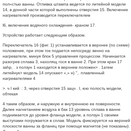
пол«стью ванны. Отливка штампа ведется по литейной модели
14, в донной части которой выполнены отверстия 15. Включение
нагревателей производится переключателем
l6, включение водяного охлаждения- краном 17.
Устройство работает следующим образом.
Переключатель 16 (фиг. 1) устанавливается в верхнее (по схеме)
положение, при этом ток подается непосредс венно на
нагреватели, минуя блок 5 управления процессом. Начинается
разогрев сплава 3, нахолящ гося в ванне 2. При этом кран 17
заhp, . з ползун 1 находится в верхнем положен> . 1атем
литейнук> модель 14 опускают «,» н) ",. плавленный
нагревателями 4
>. ч I кий .: 3, через отверстия 15 зацч . I, юю полость модели,
обтекая
4 таким образом, и наружную и внутреннюю ее поверхности.
Далее нагнетанием воздуха в бак 13 уровень сплава в ванне
поднимается до уровня фланца модели, а ползун 1 своими
выступами погружается в сплав. Модель фиксируется на верхней
плоскости ванны за фланец при помощи магнитов (не показаны).