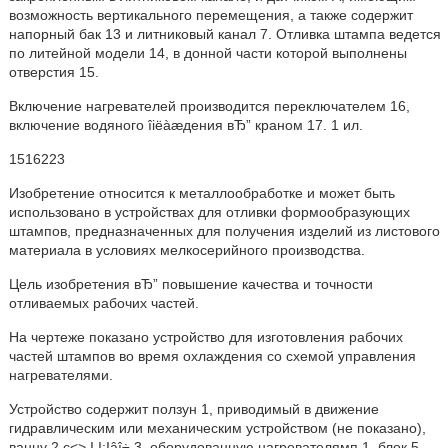
возможность вертикального перемещения, а также содержит
напорный бак 13 и литниковый канал 7. Отливка штампа ведется
по литейной модели 14, в донной части которой выполнены
отверстия 15.
Включение нагревателей производится переключателем 16,
включение водяного îiëàæдения вЂ” краном 17. 1 ил.
1516223
Изобретение относится к металлообработке и может быть
использовано в устройствах для отливки формообразующих
штампов, предназначенных для получения изделий из листового
материала в условиях мелкосерийного производства.
Цель изобретения вЂ” повышение качества и точности
отливаемых рабочих частей.
На чертеже показано устройство для изготовления рабочих
частей штампов во время охлаждения со схемой управления
нагревателями.
Устройство содержит ползун 1, приводимый в движение
гидравлическим или механическим устройством (не показано),
ванну 2 с<> I.I;Iâî÷ 3, оборудованную нагревателямп 1, блок 5