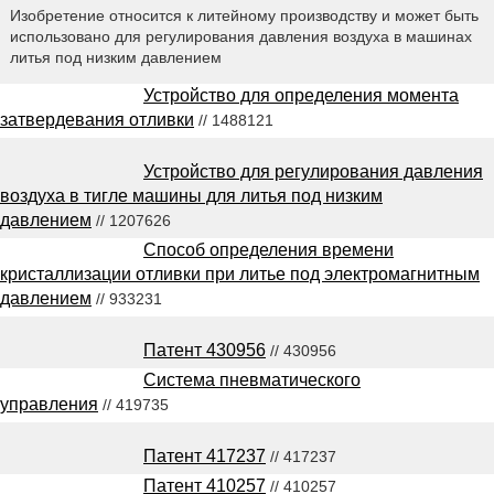
Изобретение относится к литейному производству и может быть
использовано для регулирования давления воздуха в машинах
литья под низким давлением
Устройство для определения момента
затвердевания отливки
// 1488121
Устройство для регулирования давления
воздуха в тигле машины для литья под низким
давлением
// 1207626
Способ определения времени
кристаллизации отливки при литье под электромагнитным
давлением
// 933231
Патент 430956
// 430956
Система пневматического
управления
// 419735
Патент 417237
// 417237
Патент 410257
// 410257