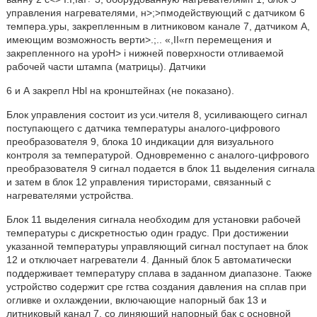
управления нагревателями, н>;>пмодействующий с датчиком 6
темпера.уры, закрепленным в литниковом канале 7, датчиком А,
имеющим возможность верти>.;.. «,II«rn перемещения и
закрепленного на ypoH> i нижней поверхности отливаемой
рабочей части штампа (матрицы). Датчики
6 и А закрепл Hbl на кронштейнах (не показано).
Блок управления состоит из уси.чителя 8, усиливающего сигнал
поступающего с датчика температуры аналого-цифрового
преобразователя 9, блока 10 индикации для визуального
контроля за температурой. Одновременно с аналого-цифрового
преобразователя 9 сигнал подается в блок 11 выделения сигнала
и затем в блок 12 управления тиристорами, связанный с
нагревателями устройства.
Блок 11 выделения сигнала необходим для установки рабочей
температуры с дискретностью один градус. При достижении
указанной температуры управляющий сигнал поступает на блок
12 и отключает нагреватели 4. Данный блок 5 автоматически
поддерживает температуру сплава в заданном диапазоне. Также
устройство содержит сре гства создания давления на сплав при
огливке и охлаждении, включающие напорный бак 13 и
литниковый канал 7, со линяющий напорный бак с основной