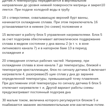
Датчик А температуры передвигается в вертикальном
направлении до уровня нижней поверхности матрицы и закреп10
ляется. При подаче холодной воды в трубу
18 с отверстиями, охватывающую верхний бурт ванны,
начинается охлаждение сплава. При этом переключатель 16
устанавливается в нижнее (по схеме) положение и
15 включает в работу блок 5 управления нагревателями. Блок 5
за счет подогрева обеспечивает автоматическое поддержание
сплава в жидком состоянии у дна ванны 2 (в т. ч. в зоне
литникового канала 7) и в напорном баке 13 в период
охлаждения и
20 отвердения отлитых рабочих частей. Например, при
охлаждении сплава в зоне канала 7 до температуры, близкой к
температуре кристаллизации, блок по сигналу датчика 6 включает
нагреватели 4, разогреваю25 щие сплав у дна до заранее
определенной температуры, превышающей точку плавления.
При достижении этой температуры по сигналу датчика 6 блок 5
отключает нагреватели т. и, Другой вариант работы схемы
предусматривает постоянный подогрев дна
З0 малым током, величина которого регулируется блоком 5 и
подбирается заранее экспериментальным или расчетным путем.