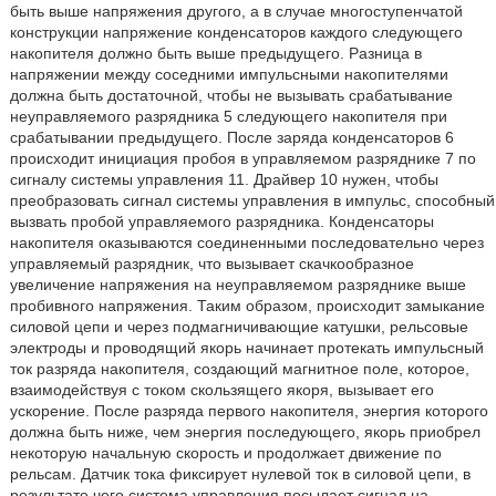
быть выше напряжения другого, а в случае многоступенчатой
конструкции напряжение конденсаторов каждого следующего
накопителя должно быть выше предыдущего. Разница в
напряжении между соседними импульсными накопителями
должна быть достаточной, чтобы не вызывать срабатывание
неуправляемого разрядника 5 следующего накопителя при
срабатывании предыдущего. После заряда конденсаторов 6
происходит инициация пробоя в управляемом разряднике 7 по
сигналу системы управления 11. Драйвер 10 нужен, чтобы
преобразовать сигнал системы управления в импульс, способный
вызвать пробой управляемого разрядника. Конденсаторы
накопителя оказываются соединенными последовательно через
управляемый разрядник, что вызывает скачкообразное
увеличение напряжения на неуправляемом разряднике выше
пробивного напряжения. Таким образом, происходит замыкание
силовой цепи и через подмагничивающие катушки, рельсовые
электроды и проводящий якорь начинает протекать импульсный
ток разряда накопителя, создающий магнитное поле, которое,
взаимодействуя с током скользящего якоря, вызывает его
ускорение. После разряда первого накопителя, энергия которого
должна быть ниже, чем энергия последующего, якорь приобрел
некоторую начальную скорость и продолжает движение по
рельсам. Датчик тока фиксирует нулевой ток в силовой цепи, в
результате чего система управления посылает сигнал на