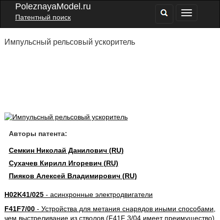
PoleznayaModel.ru
Патентный поиск
Импульсный рельсовый ускоритель
Авторы патента:
Семкин Николай Данилович (RU)
Сухачев Кирилл Игоревич (RU)
Пияков Алексей Владимирович (RU)
H02K41/025
- асинхронные электродвигатели
F41F7/00
- Устройства для метания снарядов иными способами,
чем выстреливание из стволов (F41F 3/04 имеет преимущество)