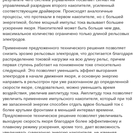
управляемый разрядник второго накопителя, усиленный
соответствующим драйвером. Происходят аналогичные
процессы, что протекали в первом накопителе, но с большей
энергетикой, более мощный импульс тока вызывает большее
ускорение якоря. Накопителей может быть больше чем два,
максимальное количество ограничено только длиной рельсовых
электродов.
Применение предложенного технического решения позволяет
снизить эрозию рельсовых электродов, что достигается благодаря
распределению токовой нагрузки на всю длину рельс, причем
первая ступень работает на пониженном токе относительно
следующей. Это позволяет уменьшить эффект выгорания
электродов в начале движения якоря, и основную энергию
направить в рельсотрон при уже разогнанном до определенной
скорости якоре, следовательно, можно уменьшить время
воздействия, увеличив амплитуду тока. Амплитуду тока позволяет
увеличить применение импульсного накопителя, который при той
же запасенной энергии способен отдать вдвое больший ток с
более крутыми фронтами в меньший интервал времени.
Предложенное техническое решение позволяет увеличивать
выходную скорость якоря благодаря более эффективному и
плавному режиму ускорения, кроме того, дает возможность
увеличивать суммарную энергию накопителя, не изменяя