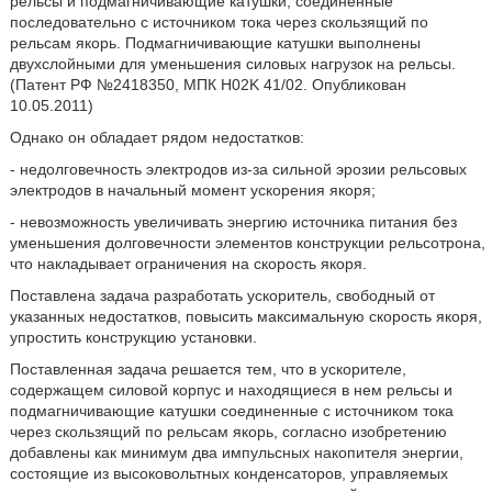
рельсы и подмагничивающие катушки, соединенные
последовательно с источником тока через скользящий по
рельсам якорь. Подмагничивающие катушки выполнены
двухслойными для уменьшения силовых нагрузок на рельсы.
(Патент РФ №2418350, МПК H02K 41/02. Опубликован
10.05.2011)
Однако он обладает рядом недостатков:
- недолговечность электродов из-за сильной эрозии рельсовых
электродов в начальный момент ускорения якоря;
- невозможность увеличивать энергию источника питания без
уменьшения долговечности элементов конструкции рельсотрона,
что накладывает ограничения на скорость якоря.
Поставлена задача разработать ускоритель, свободный от
указанных недостатков, повысить максимальную скорость якоря,
упростить конструкцию установки.
Поставленная задача решается тем, что в ускорителе,
содержащем силовой корпус и находящиеся в нем рельсы и
подмагничивающие катушки соединенные с источником тока
через скользящий по рельсам якорь, согласно изобретению
добавлены как минимум два импульсных накопителя энергии,
состоящие из высоковольтных конденсаторов, управляемых