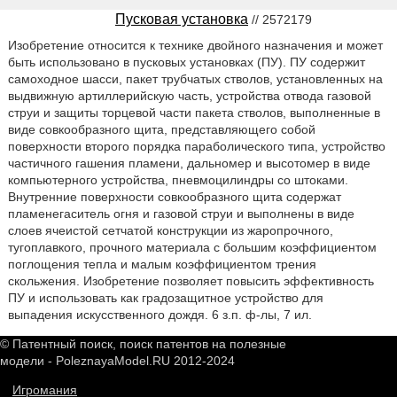
Пусковая установка
// 2572179
Изобретение относится к технике двойного назначения и может
быть использовано в пусковых установках (ПУ). ПУ содержит
самоходное шасси, пакет трубчатых стволов, установленных на
выдвижную артиллерийскую часть, устройства отвода газовой
струи и защиты торцевой части пакета стволов, выполненные в
виде совкообразного щита, представляющего собой
поверхности второго порядка параболического типа, устройство
частичного гашения пламени, дальномер и высотомер в виде
компьютерного устройства, пневмоцилиндры со штоками.
Внутренние поверхности совкообразного щита содержат
пламенегаситель огня и газовой струи и выполнены в виде
слоев ячеистой сетчатой конструкции из жаропрочного,
тугоплавкого, прочного материала с большим коэффициентом
поглощения тепла и малым коэффициентом трения
скольжения. Изобретение позволяет повысить эффективность
ПУ и использовать как градозащитное устройство для
выпадения искусственного дождя. 6 з.п. ф-лы, 7 ил.
© Патентный поиск, поиск патентов на полезные
модели - PoleznayaModel.RU 2012-2024
Игромания