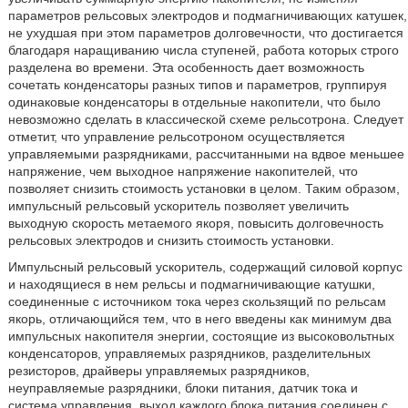
параметров рельсовых электродов и подмагничивающих катушек,
не ухудшая при этом параметров долговечности, что достигается
благодаря наращиванию числа ступеней, работа которых строго
разделена во времени. Эта особенность дает возможность
сочетать конденсаторы разных типов и параметров, группируя
одинаковые конденсаторы в отдельные накопители, что было
невозможно сделать в классической схеме рельсотрона. Следует
отметит, что управление рельсотроном осуществляется
управляемыми разрядниками, рассчитанными на вдвое меньшее
напряжение, чем выходное напряжение накопителей, что
позволяет снизить стоимость установки в целом. Таким образом,
импульсный рельсовый ускоритель позволяет увеличить
выходную скорость метаемого якоря, повысить долговечность
рельсовых электродов и снизить стоимость установки.
Импульсный рельсовый ускоритель, содержащий силовой корпус
и находящиеся в нем рельсы и подмагничивающие катушки,
соединенные с источником тока через скользящий по рельсам
якорь, отличающийся тем, что в него введены как минимум два
импульсных накопителя энергии, состоящие из высоковольтных
конденсаторов, управляемых разрядников, разделительных
резисторов, драйверы управляемых разрядников,
неуправляемые разрядники, блоки питания, датчик тока и
система управления, выход каждого блока питания соединен с