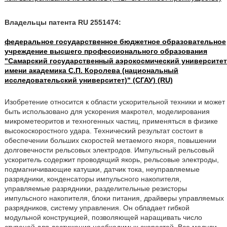
Владельцы патента RU 2551474:
федеральное государственное бюджетное образовательное
учреждение высшего профессионального образования
"Самарский государственный аэрокосмический университет
имени академика С.П. Королева (национальный
исследовательский университет)" (СГАУ) (RU)
Изобретение относится к области ускорительной техники и может
быть использовано для ускорения макротел, моделирования
микрометеоритов и техногенных частиц, применяться в физике
высокоскоростного удара. Технический результат состоит в
обеспечении больших скоростей метаемого якоря, повышении
долговечности рельсовых электродов. Импульсный рельсовый
ускоритель содержит проводящий якорь, рельсовые электроды,
подмагничивающие катушки, датчик тока, неуправляемые
разрядники, конденсаторы импульсного накопителя,
управляемые разрядники, разделительные резисторы
импульсного накопителя, блоки питания, драйверы управляемых
разрядников, систему управления. Он обладает гибкой
модульной конструкцией, позволяющей наращивать число