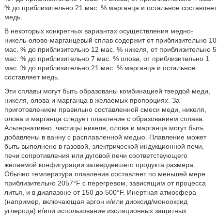
% до приблизительно 21 мас. % марганца и остальное составляет
медь.
В некоторых конкретных вариантах осуществления медно-
никель-олово-марганцевый сплав содержит от приблизительно 10
мас. % до приблизительно 12 мас. % никеля, от приблизительно 5
мас. % до приблизительно 7 мас. % олова, от приблизительно 1
мас. % до приблизительно 21 мас. % марганца и остальное
составляет медь.
Эти сплавы могут быть образованы комбинацией твердой меди,
никеля, олова и марганца в желаемых пропорциях. За
приготовлением правильно составленной смеси меди, никеля,
олова и марганца следует плавление с образованием сплава.
Альтернативно, частицы никеля, олова и марганца могут быть
добавлены в ванну с расплавленной медью. Плавление может
быть выполнено в газовой, электрической индукционной печи,
печи сопротивления или дуговой печи соответствующего
желаемой конфигурации затвердевшего продукта размера.
Обычно температура плавления составляет по меньшей мере
приблизительно 2057°F с перегревом, зависящим от процесса
литья, и в диапазоне от 150 до 500°F. Инертная атмосфера
(например, включающая аргон и/или диоксид/монооксид
углерода) и/или использование изоляционных защитных