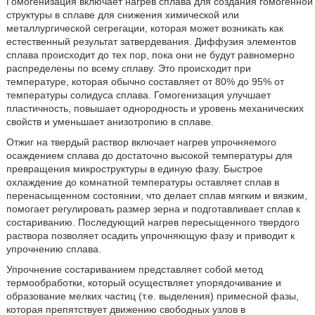
Гомогенизация включает нагрев сплава для создания гомогенной
структуры в сплаве для снижения химической или
металлургической сегрегации, которая может возникать как
естественный результат затвердевания. Диффузия элементов
сплава происходит до тех пор, пока они не будут равномерно
распределены по всему сплаву. Это происходит при
температуре, которая обычно составляет от 80% до 95% от
температуры солидуса сплава. Гомогенизация улучшает
пластичность, повышает однородность и уровень механических
свойств и уменьшает анизотропию в сплаве.
Отжиг на твердый раствор включает нагрев упрочняемого
осаждением сплава до достаточно высокой температуры для
превращения микроструктуры в единую фазу. Быстрое
охлаждение до комнатной температуры оставляет сплав в
перенасыщенном состоянии, что делает сплав мягким и вязким,
помогает регулировать размер зерна и подготавливает сплав к
состариванию. Последующий нагрев пересыщенного твердого
раствора позволяет осадить упрочняющую фазу и приводит к
упрочнению сплава.
Упрочнение состариванием представляет собой метод
термообработки, который осуществляет упорядочивание и
образование мелких частиц (т.е. выделения) примесной фазы,
которая препятствует движению свободных узлов в