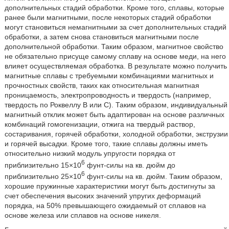
дополнительных стадий обработки. Кроме того, сплавы, которые
ранее были магнитными, после некоторых стадий обработки
могут становиться немагнитными за счет дополнительных стадий
обработки, а затем снова становиться магнитными после
дополнительной обработки. Таким образом, магнитное свойство
не обязательно присуще самому сплаву на основе меди, на него
влияет осуществляемая обработка. В результате можно получить
магнитные сплавы с требуемыми комбинациями магнитных и
прочностных свойств, таких как относительная магнитная
проницаемость, электропроводность и твердость (например,
твердость по Роквеллу В или С). Таким образом, индивидуальный
магнитный отклик может быть адаптирован на основе различных
комбинаций гомогенизации, отжига на твердый раствор,
состаривания, горячей обработки, холодной обработки, экструзии
и горячей высадки. Кроме того, такие сплавы должны иметь
относительно низкий модуль упругости порядка от
6
приблизительно 15×10
фунт-силы на кв. дюйм до
6
приблизительно 25×10
фунт-силы на кв. дюйм. Таким образом,
хорошие пружинные характеристики могут быть достигнуты за
счет обеспечения высоких значений упругих деформаций
порядка, на 50% превышающего ожидаемый от сплавов на
основе железа или сплавов на основе никеля.