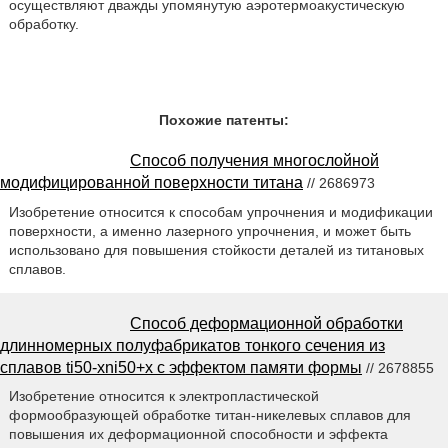
осуществляют дважды упомянутую аэротермоакустическую
обработку.
Похожие патенты:
Способ получения многослойной
модифицированной поверхности титана
// 2686973
Изобретение относится к способам упрочнения и модификации
поверхности, а именно лазерного упрочнения, и может быть
использовано для повышения стойкости деталей из титановых
сплавов.
Способ деформационной обработки
длинномерных полуфабрикатов тонкого сечения из
сплавов ti50-xni50+x с эффектом памяти формы
// 2678855
Изобретение относится к электропластической
формообразующей обработке титан-никелевых сплавов для
повышения их деформационной способности и эффекта