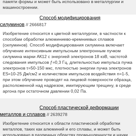
памяти формы и может быть использовано в металлургии и
машиностроении.
Способ модифицирования
силуминов
// 2666817
Изобретение относится к цветной металлургии, в частности к
способам обработки алюминиево-кремниевых сплавов
(силуминов). Способ модифицирования силумина включает
облучение интенсивным импульсным электронным пучком
силумина марки АК12 с энергией электронов 18 кэВ, частотой
следования импульсов ƒ=0,3 Гц, длительностью импульса пучка
электронов τ=50-150 мкс, плотностью энергии пучка электронов
ES=10-25 Дж/см2 и количеством импульсов воздействия n=1-5,
при этом облучение проводят на лицевой поверхности образца,
расположенной над надрезом, имитирующим трещину, в среде
аргона при остаточном давлении 0,02 Па.
Способ пластической деформации
металлов и сплавов
// 2639278
Изобретение относится к области пластической обработки
металлов, таких как алюминий и его сплавы, и может быть
использовано в различных областях промышленности и науки