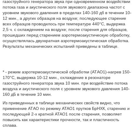
газоструйного генератора звука при одновременном воздействии
потока газа и акустического поля звукового диапазона частот с
уровнем звукового давления в пределах 140-160 дб в течении 10-
12 мин., а других образцов на воздухе; последующее старение
всех образцов проводилось при температуре 440°С, выдержка
2,5 ч. с охлаждением на воздухе; после старения для образцов,
прошедших перед старением аэротермоакустическую обработку,
осуществлялась двухкратная аэротермоакустическая обработка.
Результаты механических испытаний приведены в таблице.
* - режим аэротермоакустической обработки (АТАО1)-нагрев 150-
170°С, выдержка 10-12 мин., охлаждение в резонаторе
газоструйного генератора звука 10 мин. при воздействие потока
воздуха и акустического поля с уровнем звукового давления 140-
160 дБ в течение 10 мин.
Из приведенных в таблице механических свойств видно, что
применение АТАО по режиму ATAO1 прутков БрНХК, старению и
последующей 2-х кратной ATAO1 после старения, позволяет
повысить как характеристики прочности, так и пластичность
сплава.