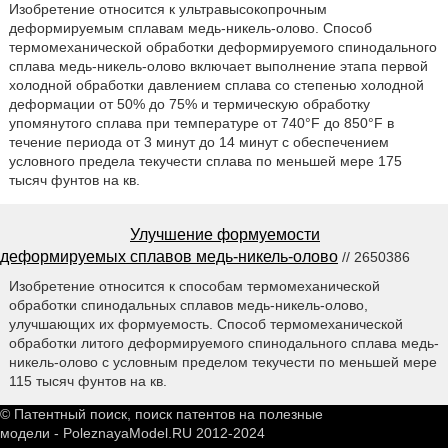
Изобретение относится к ультравысокопрочным
деформируемым сплавам медь-никель-олово. Способ
термомеханической обработки деформируемого спинодального
сплава медь-никель-олово включает выполнение этапа первой
холодной обработки давлением сплава со степенью холодной
деформации от 50% до 75% и термическую обработку
упомянутого сплава при температуре от 740°F до 850°F в
течение периода от 3 минут до 14 минут с обеспечением
условного предела текучести сплава по меньшей мере 175
тысяч фунтов на кв.
Улучшение формуемости
деформируемых сплавов медь-никель-олово
// 2650386
Изобретение относится к способам термомеханической
обработки спинодальных сплавов медь-никель-олово,
улучшающих их формуемость. Способ термомеханической
обработки литого деформируемого спинодального сплава медь-
никель-олово с условным пределом текучести по меньшей мере
115 тысяч фунтов на кв.
© Патентный поиск, поиск патентов на полезные
модели - PoleznayaModel.RU 2012-2024