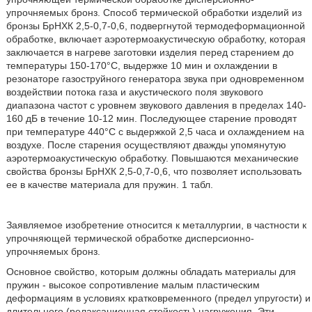
упрочняемых бронз. Способ термической обработки изделий из
бронзы БрНХК 2,5-0,7-0,6, подвергнутой термодеформационной
обработке, включает аэротермоакустическую обработку, которая
заключается в нагреве заготовки изделия перед старением до
температуры 150-170°С, выдержке 10 мин и охлаждении в
резонаторе газоструйного генератора звука при одновременном
воздействии потока газа и акустического поля звукового
диапазона частот с уровнем звукового давления в пределах 140-
160 дБ в течение 10-12 мин. Последующее старение проводят
при температуре 440°С с выдержкой 2,5 часа и охлаждением на
воздухе. После старения осуществляют дважды упомянутую
аэротермоакустическую обработку. Повышаются механические
свойства бронзы БрНХК 2,5-0,7-0,6, что позволяет использовать
ее в качестве материала для пружин. 1 табл.
Заявляемое изобретение относится к металлургии, в частности к
упрочняющей термической обработке дисперсионно-
упрочняемых бронз.
Основное свойство, которым должны обладать материалы для
пружин - высокое сопротивление малым пластическим
деформациям в условиях кратковременного (предел упругости) и
длительного (релаксационная стойкость) нагружения. Эти