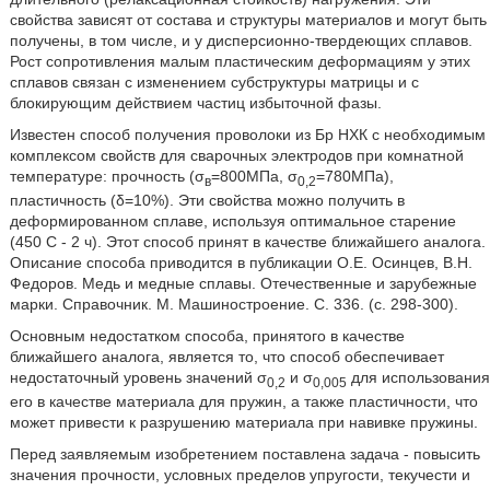
свойства зависят от состава и структуры материалов и могут быть
получены, в том числе, и у дисперсионно-твердеющих сплавов.
Рост сопротивления малым пластическим деформациям у этих
сплавов связан с изменением субструктуры матрицы и с
блокирующим действием частиц избыточной фазы.
Известен способ получения проволоки из Бр НХК с необходимым
комплексом свойств для сварочных электродов при комнатной
температуре: прочность (σ
=800МПа, σ
=780МПа),
в
0,2
пластичность (δ=10%). Эти свойства можно получить в
деформированном сплаве, используя оптимальное старение
(450 С - 2 ч). Этот способ принят в качестве ближайшего аналога.
Описание способа приводится в публикации О.Е. Осинцев, В.Н.
Федоров. Медь и медные сплавы. Отечественные и зарубежные
марки. Справочник. М. Машиностроение. С. 336. (с. 298-300).
Основным недостатком способа, принятого в качестве
ближайшего аналога, является то, что способ обеспечивает
недостаточный уровень значений σ
и σ
для использования
0,2
0,005
его в качестве материала для пружин, а также пластичности, что
может привести к разрушению материала при навивке пружины.
Перед заявляемым изобретением поставлена задача - повысить
значения прочности, условных пределов упругости, текучести и