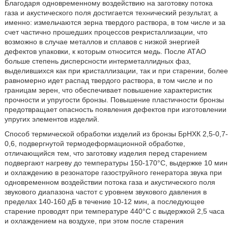
Благодаря одновременному воздействию на заготовку потока
газа и акустического поля достигается технический результат, а
именно: измельчаются зерна твердого раствора, в том числе и за
счет частично прошедших процессов рекристаллизации, что
возможно в случае металлов и сплавов с низкой энергией
дефектов упаковки, к которым относится медь. После АТАО
больше степень дисперсности интерметаллидных фаз,
выделившихся как при кристаллизации, так и при старении, более
равномерно идет распад твердого раствора, в том числе и по
границам зерен, что обеспечивает повышение характеристик
прочности и упругости бронзы. Повышение пластичности бронзы
предотвращает опасность появления дефектов при изготовлении
упругих элементов изделий.
Способ термической обработки изделий из бронзы БрНХК 2,5-0,7-
0,6, подвергнутой термодеформационной обработке,
отличающийся тем, что заготовку изделия перед старением
подвергают нагреву до температуры 150-170°С, выдержке 10 мин
и охлаждению в резонаторе газоструйного генератора звука при
одновременном воздействии потока газа и акустического поля
звукового диапазона частот с уровнем звукового давления в
пределах 140-160 дБ в течение 10-12 мин, а последующее
старение проводят при температуре 440°С с выдержкой 2,5 часа
и охлаждением на воздухе, при этом после старения