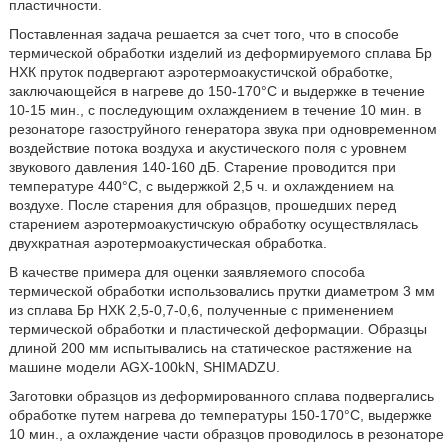
пластичности.
Поставленная задача решается за счет того, что в способе
термической обработки изделий из деформируемого сплава Бр
НХК пруток подвергают аэротермоакустичской обработке,
заключающейся в нагреве до 150-170°С и выдержке в течение
10-15 мин., с последующим охлаждением в течение 10 мин. в
резонаторе газоструйного генератора звука при одновременном
воздействие потока воздуха и акустического поля с уровнем
звукового давления 140-160 дБ. Старение проводится при
температуре 440°С, с выдержкой 2,5 ч. и охлаждением на
воздухе. После старения для образцов, прошедших перед
старением аэротермоакустичскую обработку осуществлялась
двухкратная аэротермоакустическая обработка.
В качестве примера для оценки заявляемого способа
термической обработки использовались прутки диаметром 3 мм
из сплава Бр НХК 2,5-0,7-0,6, полученные с применением
термической обработки и пластической деформации. Образцы
длиной 200 мм испытывались на статическое растяжение на
машине модели AGX-100kN, SHIMADZU.
Заготовки образцов из деформированного сплава подвергались
обработке путем нагрева до температуры 150-170°С, выдержке
10 мин., а охлаждение части образцов проводилось в резонаторе