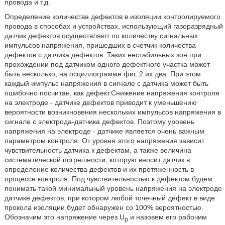
провода и т.д.
Определение количества дефектов в изоляции контролируемого
провода в способах и устройствах, использующий газоразрядный
датчик дефектов осуществляют по количеству сигнальных
импульсов напряжения, пришедших в счетчик количества
дефектов с датчика дефектов. Таких нестабильных зон при
прохождении под датчиком одного дефектного участка может
быть несколько, на осциллограмме фиг. 2 их два. При этом
каждый импульс напряжения в сигнале с датчика может быть
ошибочно посчитан, как дефект.Снижение напряжения контроля
на электроде - датчике дефектов приводит к уменьшению
вероятности возникновения нескольких импульсов напряжения в
сигнале с электрода-датчика дефектов. Поэтому уровень
напряжения на электроде - датчике является очень важным
параметром контроля. От уровня этого напряжения зависит
чувствительность датчика к дефектам, а также величина
систематической погрешности, которую вносит датчик в
определение количества дефектов и их протяженность в
процессе контроля. Под чувствительностью к дефектом будем
понимать такой минимальный уровень напряжения на электроде-
датчике дефектов, при котором любой точечный дефект в виде
прокола изоляции будет обнаружен со 100% вероятностью.
Обозначим это напряжение через U
и назовем его рабочим
p