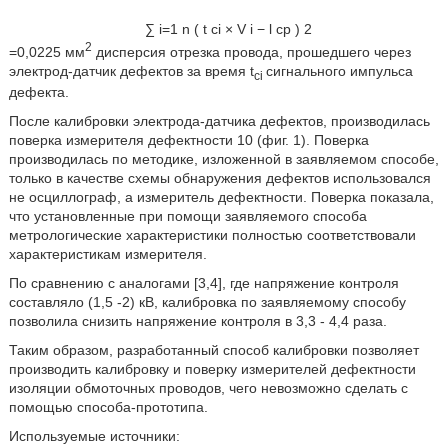
∑
i
=
1
n
(
t
c
i
×
V
i
−
l
c
p
)
2
2
=0,0225 мм
дисперсия отрезка провода, прошедшего через
электрод-датчик дефектов за время t
сигнального импульса
ci
дефекта.
После калибровки электрода-датчика дефектов, производилась
поверка измерителя дефектности 10 (фиг. 1). Поверка
производилась по методике, изложенной в заявляемом способе,
только в качестве схемы обнаружения дефектов использовался
не осциллограф, а измеритель дефектности. Поверка показала,
что установленные при помощи заявляемого способа
метрологические характеристики полностью соответствовали
характеристикам измерителя.
По сравнению с аналогами [3,4], где напряжение контроля
составляло (1,5 -2) кВ, калибровка по заявляемому способу
позволила снизить напряжение контроля в 3,3 - 4,4 раза.
Таким образом, разработанный способ калибровки позволяет
производить калибровку и поверку измерителей дефектности
изоляции обмоточных проводов, чего невозможно сделать с
помощью способа-прототипа.
Используемые источники: