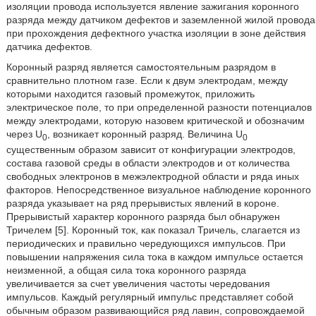
изоляции провода используется явление зажигания коронного
разряда между датчиком дефектов и заземленной жилой провода
при прохождения дефектного участка изоляции в зоне действия
датчика дефектов.
Коронный разряд является самостоятельным разрядом в
сравнительно плотном газе. Если к двум электродам, между
которыми находится газовый промежуток, приложить
электрическое поле, то при определенной разности потенциалов
между электродами, которую назовем критической и обозначим
через U
, возникает коронный разряд. Величина U
0
0
существенным образом зависит от конфигурации электродов,
состава газовой среды в области электродов и от количества
свободных электронов в межэлектродной области и ряда иных
факторов. Непосредственное визуальное наблюдение коронного
разряда указывает на ряд прерывистых явлений в короне.
Прерывистый характер коронного разряда был обнаружен
Тричелем [5]. Коронный ток, как показал Тричель, слагается из
периодических и правильно чередующихся импульсов. При
повышении напряжения сила тока в каждом импульсе остается
неизменной, а общая сила тока коронного разряда
увеличивается за счет увеличения частоты чередования
импульсов. Каждый регулярный импульс представляет собой
обычным образом развивающийся ряд лавин, сопровождаемой