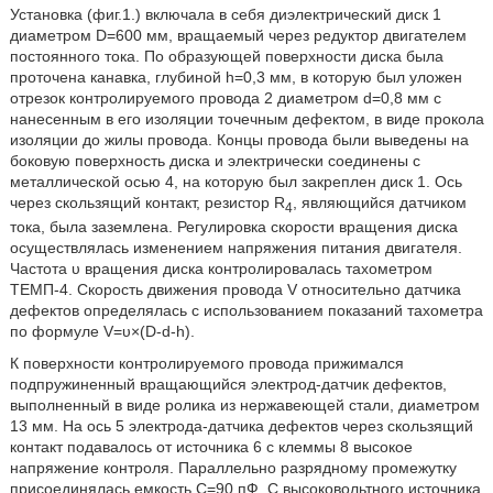
Установка (фиг.1.) включала в себя диэлектрический диск 1
диаметром D=600 мм, вращаемый через редуктор двигателем
постоянного тока. По образующей поверхности диска была
проточена канавка, глубиной h=0,3 мм, в которую был уложен
отрезок контролируемого провода 2 диаметром d=0,8 мм с
нанесенным в его изоляции точечным дефектом, в виде прокола
изоляции до жилы провода. Концы провода были выведены на
боковую поверхность диска и электрически соединены с
металлической осью 4, на которую был закреплен диск 1. Ось
через скользящий контакт, резистор R
, являющийся датчиком
4
тока, была заземлена. Регулировка скорости вращения диска
осуществлялась изменением напряжения питания двигателя.
Частота υ вращения диска контролировалась тахометром
ТЕМП-4. Скорость движения провода V относительно датчика
дефектов определялась с использованием показаний тахометра
по формуле V=υ×(D-d-h).
К поверхности контролируемого провода прижимался
подпружиненный вращающийся электрод-датчик дефектов,
выполненный в виде ролика из нержавеющей стали, диаметром
13 мм. На ось 5 электрода-датчика дефектов через скользящий
контакт подавалось от источника 6 с клеммы 8 высокое
напряжение контроля. Параллельно разрядному промежутку
присоединялась емкость С=90 пФ. С высоковольтного источника