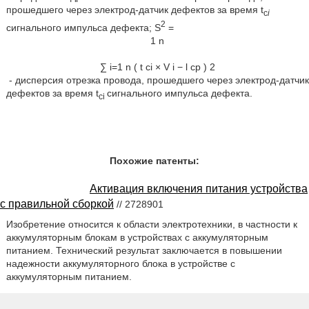
прошедшего через электрод-датчик дефектов за время t
c
i
2
сигнального импульса дефекта; S
=
1
n
∑
i
=
1
n
(
t
c
i
×
V
i
−
l
c
p
)
2
- дисперсия отрезка провода, прошедшего через электрод-датчик
дефектов за время t
сигнального импульса дефекта.
ci
Похожие патенты:
Активация включения питания устройства
с правильной сборкой
// 2728901
Изобретение относится к области электротехники, в частности к
аккумуляторным блокам в устройствах с аккумуляторным
питанием. Технический результат заключается в повышении
надежности аккумуляторного блока в устройстве с
аккумуляторным питанием.