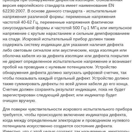
версия европейского стандарта имеет наименование EN
62230:2007. В основе данного стандарта - испытательные
напряжения различной формы: переменные напряжения
частотой 40-62 Гц, переменные напряжения фактически
синусоидальной формы и частотой 500 Гц-1 МГц или импульсное
напряжение с крутым нарастанием и сильным демпфированием
на спаде. Искровой испытательный прибор должен также
содержать систему индикации для указания наличия дефекта
либо световым сигналом или акустическим, когда изоляция или
оболочка кабеля из-за дефекта изоляции или дефекта покрытия
не держит определенное испытательное напряжение и возникает
пробой на проводник с нулевым потенциалом. Устройство
обнаружения дефекта должно запускать цифровой счетчик, так
чтобы показывать каждый отдельный дефект. Устройство должно
также суммировать дефекты по всей длине кабеля до его конца.
Счетчик должен сохранять результат индикации, пока не будет
зарегистрирован следующий дефект, или индикатор будет
очищен вручную.
Для поверки чувствительности искрового испытательного прибора
требуется, чтобы происходило включение индикатора дефекта,
когда между определенным электродом и проводником нулевого
потенциала искусственно создается состояние дефекта.
Известно, что с этой целью создают, так называемые, имитаторы