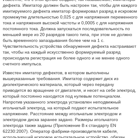
дефекта. Имитатор должен быть настроен так, чтобы для каждого
имитируемого дефекта имитатор формировал разряд в искровом
промежутке длительностью 0,025 с для напряжения переменного
тока и напряжения высокой частоты и 0,0005 с для напряжения
постоянного тока. Должна запускаться последовательность по
меньшей мере из 20 разрядов такого типа, при этом не должно
быть временного запаздывания более чем на 1 с.
Чувствительность устройства обнаружения дефекта настраивают
так, чтобы на каждый искусственно формируемый разряд
происходила регистрация не более одного и не менее одного
счетного импульса.
Известен имитатор дефектов, в котором выполнены
вышеуказанные требования. Имитатор содержит диск из
диэлектрического материала, который через передачу
приводится во вращение от двигателя, и несет на себе электрод,
который постоянно находится под нулевым потенциалом.
Напротив указанного электрода установлен неподвижный
игольчатый электрод, на который подают испытательное
напряжение. Расстояние между игольчатым электродом и
электродом диска заранее задано. Размеры игольчатого
электрода также заданы (Приложение В к стандарту EN
62230:2007). Оператор фабрики-производителя кабеля,
использующий искровое испытательное устройство, обязан