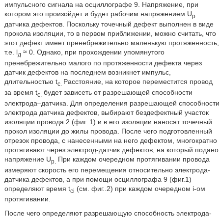
импульсного сигнала на осциллографе 9. Напряжение, при
котором это произойдет и будет рабочим напряжением U
p
датчика дефектов. Поскольку точечный дефект выполнен в виде
прокола изоляции, то в первом приближении, можно считать, что
этот дефект имеет пренебрежительно маленькую протяженность,
т.е. l
≈ 0. Однако, при прохождении упомянутого
д
пренебрежительно малого по протяженности дефекта через
датчик дефектов на последнем возникнет импульс,
длительностью t
Расстояние, на которое переместится провод
с.
за время t
будет зависеть от разрешающей способности
с.
электрода–датчика. Для определения разрешающей способности
электрода датчика дефектов, выбирают бездефектный участок
изоляции провода 2 (фиг. 1) и в его изоляции наносят точечный
прокол изоляции до жилы провода. После чего подготовленный
отрезок провода, с нанесенными на него дефектом, многократно
протягивают через электрод-датчик дефектов, на который подано
напряжение U
При каждом очередном протягивании провода
p.
измеряют скорость его перемещения относительно электрода-
датчика дефектов, а при помощи осциллографа 9 (фиг.1)
определяют время t
(см. фиг..2) при каждом очередном i-ом
ci
протягивании.
После чего определяют разрешающую способность электрода-