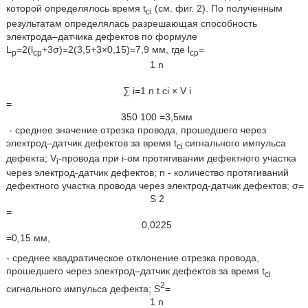
которой определялось время t
(см. фиг. 2). По полученным
ci
результатам определялась разрешающая способность
электрода–датчика дефектов по формуле
L
=2(l
+3σ)=2(3,5+3×0,15)=7,9 мм, где l
=
p
cp
cp
1
n
∑
i
=
1
n
t
c
i
×
V
i
=
350
100
=
3,5
м
м
- среднее значение отрезка провода, прошедшего через
электрод–датчик дефектов за время t
сигнального импульса
ci
дефекта; V
-провода при i-ом протягивании дефектного участка
i
через электрод-датчик дефектов; n - количество протягиваний
дефектного участка провода через электрод-датчик дефектов; σ=
S
2
=
0,0225
=0,15 мм,
- среднее квадратическое отклонение отрезка провода,
прошедшего через электрод–датчик дефектов за время t
ci
2
сигнального импульса дефекта; S
=
1
n