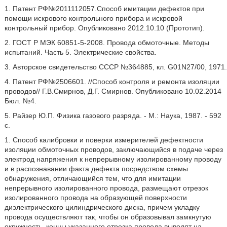
1. Патент РФ№2011112057.Способ имитации дефектов при
помощи искрового контрольного прибора и искровой
контрольный прибор. Опубликовано 2012.10.10 (Прототип).
2. ГОСТ Р МЭК 60851-5-2008. Провода обмоточные. Методы
испытаний. Часть 5. Электрические свойства.
3. Авторское свидетельство СССР №364885, кл. G01N27/00, 1971.
4. Патент РФ№2506601. //Способ контроля и ремонта изоляции
проводов// Г.В.Смирнов, Д.Г. Смирнов. Опубликовано 10.02.2014
Бюл. №4.
5. Райзер Ю.П. Физика газового разряда. - М.: Наука, 1987. - 592
с.
1. Способ калибровки и поверки измерителей дефектности
изоляции обмоточных проводов, заключающийся в подаче через
электрод напряжения к непрерывному изолированному проводу
и в распознавании факта дефекта посредством схемы
обнаружения, отличающийся тем, что для имитации
непрерывного изолированного провода, размещают отрезок
изолированного провода на образующей поверхности
диэлектрического цилиндрического диска, причем укладку
провода осуществляют так, чтобы он образовывал замкнутую
окружность, концы указанного отрезка провода выводят на