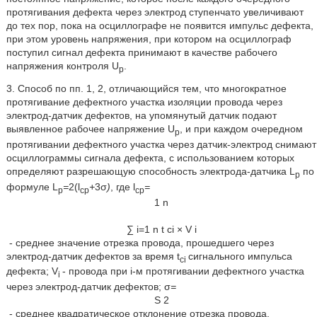
протягивания дефекта через электрод ступенчато увеличивают
до тех пор, пока на осциллографе не появится импульс дефекта,
при этом уровень напряжения, при котором на осциллограф
поступил сигнал дефекта принимают в качестве рабочего
напряжения контроля U
.
р
3. Способ по пп. 1, 2, отличающийся тем, что многократное
протягивание дефектного участка изоляции провода через
электрод-датчик дефектов, на упомянутый датчик подают
выявленное рабочее напряжение
U
, и при каждом очередном
р
протягивании дефектного участка через датчик-электрод снимают
осциллограммы сигнала дефекта, с использованием которых
определяют разрешающую способность электрода-датчика L
по
p
формуле L
=
2(l
+
3σ
)
, где l
=
p
cp
cp
1
n
∑
i
=
1
n
t
c
i
×
V
i
- среднее значение отрезка провода, прошедшего через
электрод-датчик дефектов за время t
сигнального импульса
ci
дефекта; V
- провода при i-м протягивании дефектного участка
i
через электрод-датчик дефектов; σ
=
S
2
- среднее квадратическое отклонение отрезка провода,