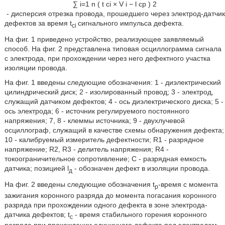
∑
i
=
1
n
(
t
c
i
×
V
i
−
l
c
p
)
2
- дисперсия отрезка провода, прошедшего через электрод-датчик
дефектов за время t
сигнального импульса дефекта.
ci
На фиг. 1 приведено устройство, реализующее заявляемый
способ. На фиг. 2 представлена типовая осциллограмма сигнала
с электрода, при прохождении через него дефектного участка
изоляции провода.
На фиг. 1 введены следующие обозначения: 1 - диэлектрический
цилиндрический диск; 2 - изолированный провод; 3 - электрод,
служащий датчиком дефектов; 4 - ось диэлектрического диска; 5 -
ось электрода; 6 - источник регулируемого постоянного
напряжения; 7, 8 - клеммы источника; 9 - двухлучевой
осциллограф, служащий в качестве схемы обнаружения дефекта;
10 - калибруемый измеритель дефектности; R1 - разрядное
напряжение; R2, R3 - делитель напряжения; R4 -
токоограничительное сопротивление; C - разрядная емкость
датчика; позицией l
- обозначен дефект в изоляции провода.
д
На фиг. 2 введены следующие обозначения t
-время с момента
р
зажигания коронного разряда до момента погасания коронного
разряда при прохождении одного дефекта в зоне электрода-
датчика дефектов; t
- время стабильного горения коронного
с