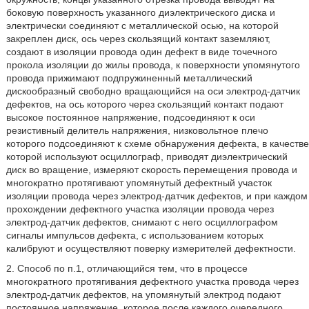
боковую поверхность указанного диэлектрического диска и
электрически соединяют с металлической осью, на которой
закреплен диск, ось через скользящий контакт заземляют,
создают в изоляции провода один дефект в виде точечного
прокола изоляции до жилы провода, к поверхности упомянутого
провода прижимают подпружиненный металлический
дискообразный свободно вращающийся на оси электрод-датчик
дефектов, на ось которого через скользящий контакт подают
высокое постоянное напряжение, подсоединяют к оси
резистивный делитель напряжения, низковольтное плечо
которого подсоединяют к схеме обнаружения дефекта, в качестве
которой используют осциллограф, приводят диэлектрический
диск во вращение, измеряют скорость перемещения провода и
многократно протягивают упомянутый дефектный участок
изоляции провода через электрод-датчик дефектов, и при каждом
прохождении дефектного участка изоляции провода через
электрод-датчик дефектов, снимают с него осциллографом
сигналы импульсов дефекта, с использованием которых
калибруют и осуществляют поверку измерителей дефектности.
2. Способ по п.1, отличающийся тем, что в процессе
многократного протягивания дефектного участка провода через
электрод-датчик дефектов, на упомянутый электрод подают
постоянное напряжение, которое после каждого очередного