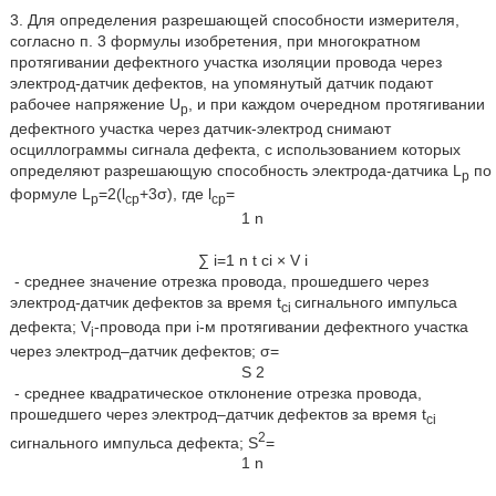
3. Для определения разрешающей способности измерителя,
согласно п. 3 формулы изобретения, при многократном
протягивании дефектного участка изоляции провода через
электрод-датчик дефектов, на упомянутый датчик подают
рабочее напряжение U
, и при каждом очередном протягивании
p
дефектного участка через датчик-электрод снимают
осциллограммы сигнала дефекта, с использованием которых
определяют разрешающую способность электрода-датчика L
по
p
формуле L
=2(l
+3σ), где l
=
p
cp
cp
1
n
∑
i
=
1
n
t
c
i
×
V
i
- среднее значение отрезка провода, прошедшего через
электрод-датчик дефектов за время t
сигнального импульса
ci
дефекта; V
-провода при i-м протягивании дефектного участка
i
через электрод–датчик дефектов; σ=
S
2
- среднее квадратическое отклонение отрезка провода,
прошедшего через электрод–датчик дефектов за время t
ci
2
сигнального импульса дефекта; S
=
1
n