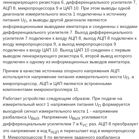
линеаризующего резистора 6, дифференциального усилителя 7,
АЦП 8, микропроцессора 9 и ЦАП 10. При этом выводы одной
диагонали измерительного моста 1 подключены к источнику
питания U
, а выводы другой диагонали являются
П
информационными выводами имитатора и соединены с входами
дифференциального усилителя 7. Выход дифференциального
усилителя 7 подключен к входу АЦП 8, выход АЦП 8 подключен к
входу микропроцессора 9, а выход микропроцессора 9
подключен к входу ЦАП 10. Выход ЦАП 10 соединен с первым
выводом линеаризующего резистора 6, второй вывод которого
подключен к одному из информационных выводов имитатора.
Причем в качестве источника опорного напряжения АЦП
используется напряжение питания измерительного моста U
, а
П
микропроцессор, АЦП и ЦАП являются встроенными
компонентами микроконтроллера 11.
Работает устройство следующим образом. При подаче на
измерительный мост 1 напряжения питания U
формируется
П
выходной сигнал измерительного моста 1 - напряжение
разбаланса U
. Напряжение U
усиливается
ВЫХ
ВЫХ
дифференциальным усилителем 7 в K
раз. АЦП 8 преобразует
УС
это напряжение в код К
и пересылает код в микропроцессор
АЦП
9. Микропроцессор 9 по величине заданного разбаланса