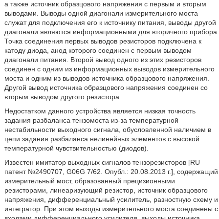
а также источник образцового напряжения с первым и вторым
выводами. Выводы одной диагонали измерительного моста
служат для подключения его к источнику питания, выводы другой
диагонали являются информационными для вторичного прибора.
Точка соединения первых выводов резисторов подключена к
катоду диода, анод которого соединен с первым выводом
диагонали питания. Второй вывод одного из этих резисторов
соединен с одним из информационных выводов измерительного
моста и одним из выводов источника образцового напряжения.
Другой вывод источника образцового напряжения соединен со
вторым выводом другого резистора.
Недостатком данного устройства является низкая точность
задания разбаланса тензомоста из-за температурной
нестабильности выходного сигнала, обусловленной наличием в
цепи задания разбаланса нелинейных элементов с высокой
температурной чувствительностью (диодов).
Известен имитатор выходных сигналов тензорезисторов [RU
патент №2490707, G06G 7/62. Опубл.: 20.08.2013 г.], содержащий
измерительный мост, образованный прецизионными
резисторами, линеаризующий резистор, источник образцового
напряжения, дифференциальный усилитель, разностную схему и
интегратор. При этом выходы измерительного моста соединены с
входами дифференциального усилителя, выходы источника