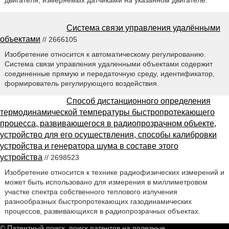
двигателя, измеряемых датчиками на указанном двигателе.
Система связи управления удалёнными
объектами
// 2666105
Изобретение относится к автоматическому регулированию.
Система связи управления удаленными объектами содержит
соединенные прямую и передаточную среду, идентификатор,
формирователь регулирующего воздействия.
Способ дистанционного определения
термодинамической температуры быстропротекающего
процесса, развивающегося в радиопрозрачном объекте,
устройство для его осуществления, способы калибровки
устройства и генератора шума в составе этого
устройства
// 2698523
Изобретение относится к технике радиофизических измерений и
может быть использовано для измерения в миллиметровом
участке спектра собственного теплового излучения
разнообразных быстропротекающих газодинамических
процессов, развивающихся в радиопрозрачных объектах.
© Патентный поиск, поиск патентов на полезные