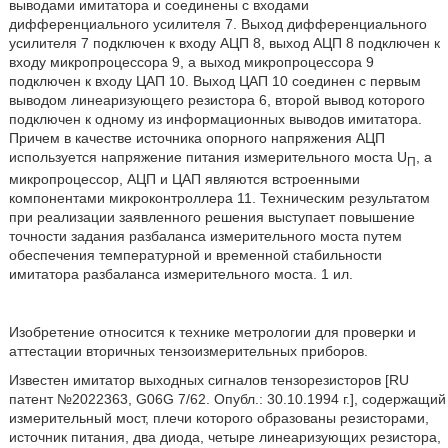
выводами имитатора и соединены с входами
дифференциального усилителя 7. Выход дифференциального
усилителя 7 подключен к входу АЦП 8, выход АЦП 8 подключен к
входу микропроцессора 9, а выход микропроцессора 9
подключен к входу ЦАП 10. Выход ЦАП 10 соединен с первым
выводом линеаризующего резистора 6, второй вывод которого
подключен к одному из информационных выводов имитатора.
Причем в качестве источника опорного напряжения АЦП
используется напряжение питания измерительного моста U
, а
П
микропроцессор, АЦП и ЦАП являются встроенными
компонентами микроконтроллера 11. Техническим результатом
при реализации заявленного решения выступает повышение
точности задания разбаланса измерительного моста путем
обеспечения температурной и временной стабильности
имитатора разбаланса измерительного моста. 1 ил.
Изобретение относится к технике метрологии для проверки и
аттестации вторичных тензоизмерительных приборов.
Известен имитатор выходных сигналов тензорезисторов [RU
патент №2022363, G06G 7/62. Опубл.: 30.10.1994 г.], содержащий
измерительный мост, плечи которого образованы резисторами,
источник питания, два диода, четыре линеаризующих резистора,