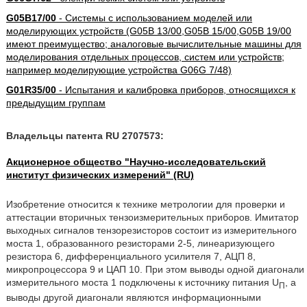
G05B17/00
- Системы с использованием моделей или
моделирующих устройств (G05B 13/00,G05B 15/00,G05B 19/00
имеют преимущество; аналоговые вычислительные машины для
моделирования отдельных процессов, систем или устройств;
например моделирующие устройства G06G 7/48)
G01R35/00
- Испытания и калибровка приборов, относящихся к
предыдущим группам
Владельцы патента RU 2707573:
Акционерное общество "Научно-исследовательский
институт физических измерений" (RU)
Изобретение относится к технике метрологии для проверки и
аттестации вторичных тензоизмерительных приборов. Имитатор
выходных сигналов тензорезисторов состоит из измерительного
моста 1, образованного резисторами 2-5, линеаризующего
резистора 6, дифференциального усилителя 7, АЦП 8,
микропроцессора 9 и ЦАП 10. При этом выводы одной диагонали
измерительного моста 1 подключены к источнику питания U
, а
П
выводы другой диагонали являются информационными