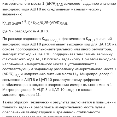
измерительного моста 1 (ΔR/R)
вычисляет заданное значение
ЗАД
выходного кода АЦП 8 по следующему математическому
выражению:
N
К
=(2
-1)* K
*0,25*(ΔR/R)
,
АЦП ЗАД
УС
ЗАД
где N - разрядность АЦП 8.
По разнице заданного К
и фактического К
значений
АЦП ЗАД
АЦП
выходного кода АЦП 8 рассчитывает выходной код для ЦАП 10 на
основе пропорционально-интегрального или иного регулятора,
выводит этот код на ЦАП 10, поддерживая тем самым величину
фактического кода АЦП 8 близкой заданному. При этом выходное
напряжение измерительного моста 1 устанавливается
соответствующим заданному разбалансу измерительного моста 1
(ΔR/R)
и напряжению питания моста U
. Микропроцессор 9
ЗАД
П
совместно с АЦП 8 и ЦАП 10 реализует схему цифрового
стабилизатора выходного напряжения измерительного моста 1.
Микропроцессор 9, АЦП 8 и ЦАП 10 входят в состав
микроконтроллера 11.
Таким образом, технический результат заключается в повышении
точности задания разбаланса измерительного моста путем
обеспечения температурной и временной стабильности