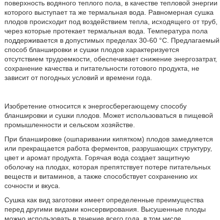
поверхность водяного теплого пола, в качестве тепловой энергии
которого выступает та же термальная вода. Равномерная сушка
плодов происходит под воздействием тепла, исходящего от труб,
через которые протекает термальная вода. Температура пола
поддерживается в допустимых пределах 30-60 °С. Предлагаемый
способ бланшировки и сушки плодов характеризуется
отсутствием трудоемкости, обеспечивает снижение энергозатрат,
сохранение качества и питательности готового продукта, не
зависит от погодных условий и времени года.
Изобретение относится к энергосберегающему способу
бланшировки и сушки плодов. Может использоваться в пищевой
промышленности и сельском хозяйстве.
При бланшировке (ошпаривании кипятком) плодов замедляется
или прекращается работа ферментов, разрушающих структуру,
цвет и аромат продукта. Горячая вода создает защитную
оболочку на плодах, которая препятствует потере питательных
веществ и витаминов, а также способствует сохранению их
сочности и вкуса.
Сушка как вид заготовки имеет определенные преимущества
перед другими видами консервирования. Высушенные плоды
можно использовать в течение всего года, в том числе,