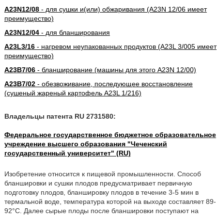
A23N12/08
- для сушки и(или) обжаривания (A23N 12/06 имеет
преимущество)
A23N12/04
- для бланширования
A23L3/16
- нагревом неупакованных продуктов (A23L 3/005 имеет
преимущество)
A23B7/06
- бланширование (машины для этого A23N 12/00)
A23B7/02
- обезвоживание, последующее восстановление
(сушеный жареный картофель A23L 1/216)
Владельцы патента RU 2731580:
Федеральное государственное бюджетное образовательное
учреждение высшего образования "Чеченский
государственный университет" (RU)
Изобретение относится к пищевой промышленности. Способ
бланшировки и сушки плодов предусматривает первичную
подготовку плодов, бланшировку плодов в течение 3-5 мин в
термальной воде, температура которой на выходе составляет 89-
92°С. Далее сырые плоды после бланшировки поступают на