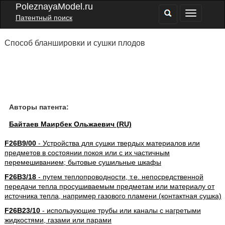
PoleznayaModel.ru
Патентный поиск
Способ бланшировки и сушки плодов
Авторы патента:
Байтаев Маирбек Ольжаевич (RU)
F26B9/00
- Устройства для сушки твердых материалов или
предметов в состоянии покоя или с их частичным
перемешиванием; бытовые сушильные шкафы
F26B3/18
- путем теплопроводности, т.е. непосредственной
передачи тепла просушиваемым предметам или материалу от
источника тепла, например газового пламени (контактная сушка)
F26B23/10
- использующие трубы или каналы с нагретыми
жидкостями, газами или парами