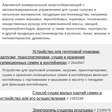
Аэрожелоб универсальный энергосберегающий с
автоматизированным управлением для сушки сыпучих и
несыпучих материалов, продукции растениеводства, например
вороха семян зерновых, зернобобовых, кормовых, технических,
лекарственных культур или измельченной массы, овощей,
корнеклубнеплодов, фруктов, а также льносоломы, льнотресты
и другой продукции растениеводства в рулонах, тюках, мешках и
пиломатериалов, древесины.
Устройство для групповой упаковки,
загрузки, транспортировки, сушки и хранения
селекционных семян в контейнерах
// 2643947
Устройство для групповой упаковки, загрузки, транспортировки,
сушки и хранения селекционных семян в контейнерах включает
контейнеры с горловинами и крышками и кассету с гнездами
для фиксации контейнеров.
Способ сушки малых партий семян и
устройство для его осуществления
// 2383288
Электропечь-сушилка игнатьева
// 2338978