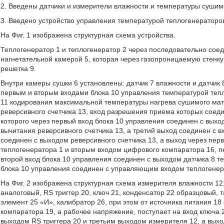
2. Введены датчики и измерители влажности и температуры сушим
3. Введено устройство управления температурой теплогенераторо
На Фиг. 1 изображена структурная схема устройства.
Теплогенератор 1 и теплогенератор 2 через последовательно сое
нагнетательной камерой 5, которая через газопроницаемую стенк
решетка 9.
Внутри камеры сушки 6 установлены: датчик 7 влажности и датчик
первым и вторым входами блока 10 управления температурой тепло
11 кодирования максимальной температуры нагрева сушимого мат
реверсивного счетчика 13, вход разрешения приема которых соед
которого через первый вход блока 10 управления соединен с выхо
вычитания реверсивного счетчика 13, а третий выход соединен с в
соединен с выходом реверсивного счетчика 13, а выход через пе
теплогенератора 1 и вторым входом цифрового компаратора 16, п
второй вход блока 10 управления соединен с выходом датчика 8 т
блока 10 управления соединен с управляющим входом теплогенер
На Фиг. 2 изображена структурная схема измерителя влажности 12
аналоговый, RS триггер 20, ключ 21, конденсатор 22 образцовый, 
элемент 25 «И», калибратор 26, при этом от источника питания 1
компаратора 19, а рабочее напряжение, поступает на вход ключа
выходом RS триггера 20 и третьим выходом измерителя 12, а вых