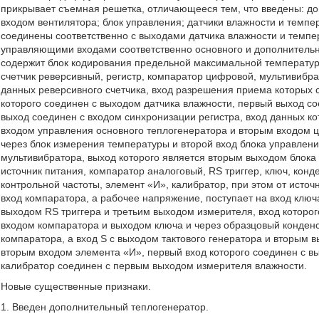
прикрывает съемная решетка, отличающееся тем, что введены: до
входом вентилятора; блок управления; датчики влажности и темпе
соединены соответственно с выходами датчика влажности и темпе
управляющими входами соответственно основного и дополнительно
содержит блок кодирования предельной максимальной температур
счетчик реверсивный, регистр, компаратор цифровой, мультивибра
данных реверсивного счетчика, вход разрешения приема которых 
которого соединен с выходом датчика влажности, первый выход со
выход соединен с входом синхронизации регистра, вход данных ко
входом управления основного теплогенератора и вторым входом ц
через блок измерения температуры и второй вход блока управлени
мультивибратора, выход которого является вторым выходом блока
источник питания, компаратор аналоговый, RS триггер, ключ, конд
контрольной частоты, элемент «И», калибратор, при этом от исто
вход компаратора, а рабочее напряжение, поступает на вход клю
выходом RS триггера и третьим выходом измерителя, вход которог
входом компаратора и выходом ключа и через образцовый конденс
компаратора, а вход S с выходом тактового генератора и вторым 
вторым входом элемента «И», первый вход которого соединен с вы
калибратор соединен с первым выходом измерителя влажности.
Новые существенные признаки.
1. Введен дополнительный теплогенератор.