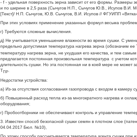
- f - удельная поверхность зерна зависит от его формы. Размеры 
и по ширине в 2,5 раза (Сычугов Н.П., Сычугов Ю.В., Исупов В.И.
[Текст]/ Н.П. Сычугов, Ю.В. Сычугов, В.И. Исупов // ФГУИПП «Вятка»
При этих условиях применение указанных формул весьма проблем
г) Требуются сложные вычисления.
д) Не учитывается уменьшение влажности во время сушки. С умен
предельно допустимая температура нагрева зерна (обозначим ее 
температуру нагрева зерна, не ухудшая его качества, и тем самы
предлагается постоянная произвольная температура
с учетом ко
длительность сушки. Но эта постоянная ни в коей мере не может
Т
.
ПР
Недостатки устройства:
а) Из-за отсутствия согласования газопровода с входом в камеру
б) Повышенный расход тепла из-за многократного нагрева и охла
оборудования;
г) Пробоотборники не обеспечивают контроль и управление темпер
3. Известен способ безопасной сушки семян в плотном слое (патен
04.04.2017 Бюл. №10),
По этому способу рассчитывается температура агента сушки при 