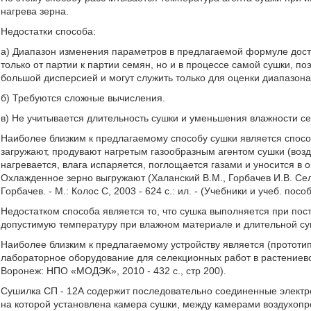
нагрева зерна.
Недостатки способа:
а) Диапазон изменения параметров в предлагаемой формуле доста
только от партии к партии семян, но и в процессе самой сушки, п
большой дисперсией и могут служить только для оценки диапазон
б) Требуются сложные вычисления.
в) Не учитывается длительность сушки и уменьшения влажности с
Наиболее близким к предлагаемому способу сушки является способ
загружают, продувают нагретым газообразным агентом сушки (возд
нагревается, влага испаряется, поглощается газами и уносится 
Охлажденное зерно выгружают (Халанский В.М., Горбачев И.В. Сел
Горбачев. - М.: Колос С, 2003 - 624 с.: ил. - (Учебники и учеб. пос
Недостатком способа является то, что сушка выполняется при п
допустимую температуру при влажном материале и длительной су
Наиболее близким к предлагаемому устройству является (прототи
лабораторное оборудование для селекционных работ в растениеводс
Воронеж: НПО «МОДЭК», 2010 - 432 с., стр 200).
Сушилка СП - 12А содержит последовательно соединенные электр
на которой установлена камера сушки, между камерами воздухоп