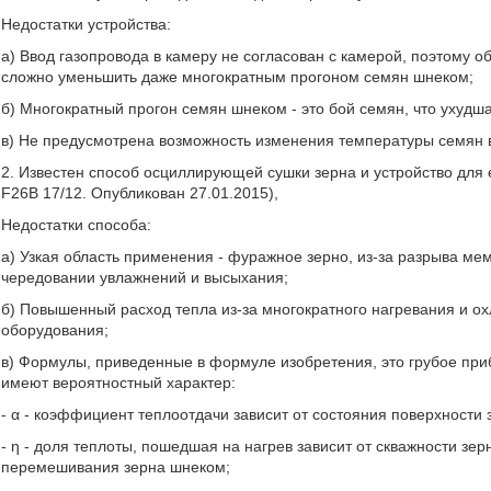
Недостатки устройства:
а) Ввод газопровода в камеру не согласован с камерой, поэтому 
сложно уменьшить даже многократным прогоном семян шнеком;
б) Многократный прогон семян шнеком - это бой семян, что ухудша
в) Не предусмотрена возможность изменения температуры семян в
2. Известен способ осциллирующей сушки зерна и устройство для 
F26B 17/12. Опубликован 27.01.2015),
Недостатки способа:
а) Узкая область применения - фуражное зерно, из-за разрыва ме
чередовании увлажнений и высыхания;
б) Повышенный расход тепла из-за многократного нагревания и о
оборудования;
в) Формулы, приведенные в формуле изобретения, это грубое при
имеют вероятностный характер:
- α - коэффициент теплоотдачи зависит от состояния поверхности 
- η - доля теплоты, пошедшая на нагрев зависит от скважности зер
перемешивания зерна шнеком;