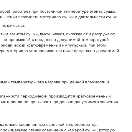
асов), работает при постоянной температуре агента сушки,
ньшении влажности материала сушки и длительности сушки.
их качества.
ретым агентом сушки, высушивают, охлаждают и разгружают,
ки - непрерывный с предельно допустимой температурой
периодический кратковременный импульсный, при этом
ура материала устанавливается ниже предельно допустимой
имой температуры его нагрева при данной влажности и
влажности периодически производится кратковременный
а материала не превышает предельно допустимого значения
овательно соединенные основной теплогенератор,
зопроницаемую стенку соединена с камерой сушки, которую