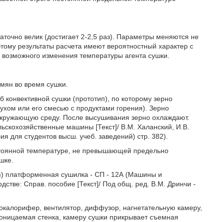
точно велик (достигает 2-2,5 раз). Параметры меняются не
оэтому результаты расчета имеют вероятностный характер с
а возможного изменения температуры агента сушки.
емян во время сушки.
 конвективной сушки (прототип), по которому зерно
ухом или его смесью с продуктами горения). Зерно
в окружающую среду. После высушивания зерно охлаждают.
ьскохозяйственные машины [Текст]/ В.М. Халанский, И.В.
обия для студентов высш. учеб. заведений) стр. 382).
остоянной температуре, не превышающей предельно
шке.
п) платформенная сушилка - СП - 12А (Машины и
тве: Справ. пособие [Текст]/ Под общ. ред. В.М. Дринчи -
окалорифер, вентилятор, диффузор, нагнетательную камеру,
роницаемая стенка, камеру сушки прикрывает съемная