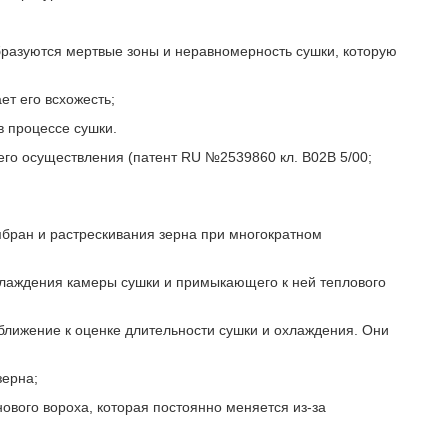
образуются мертвые зоны и неравномерность сушки, которую
ет его всхожесть;
 процессе сушки.
его осуществления (патент RU №2539860 кл. В02В 5/00;
мбран и растрескивания зерна при многократном
хлаждения камеры сушки и примыкающего к ней теплового
ближение к оценке длительности сушки и охлаждения. Они
зерна;
нового вороха, которая постоянно меняется из-за