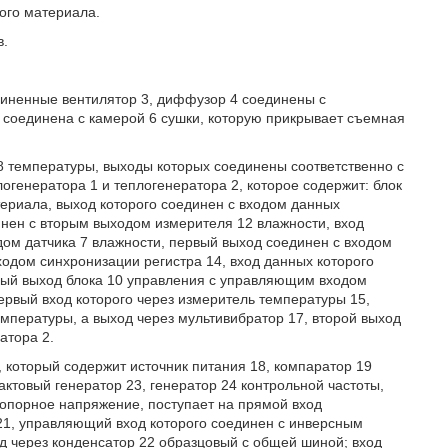
ого материала.
в.
диненные вентилятор 3, диффузор 4 соединены с
у соединена с камерой 6 сушки, которую прикрывает съемная
 8 температуры, выходы которых соединены соответственно с
генератора 1 и теплогенератора 2, которое содержит: блок
ериала, выход которого соединен с входом данных
инен с вторым выходом измерителя 12 влажности, вход
дом датчика 7 влажности, первый выход соединен с входом
ходом синхронизации регистра 14, вход данных которого
рвый выход блока 10 управления с управляющим входом
ервый вход которого через измеритель температуры 15,
емпературы, а выход через мультивибратор 17, второй выход
атора 2.
, который содержит источник питания 18, компаратор 19
тактовый генератор 23, генератор 24 контрольной частоты,
8 опорное напряжение, поступает на прямой вход
 21, управляющий вход которого соединен с инверсным
од через конденсатор 22 образцовый с общей шиной; вход