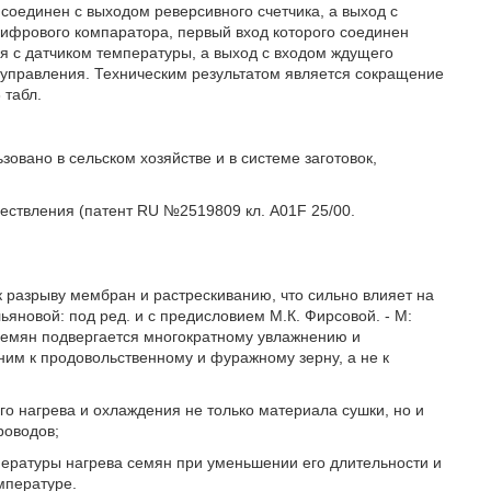
 соединен с выходом реверсивного счетчика, а выход с
ифрового компаратора, первый вход которого соединен
я с датчиком температуры, а выход с входом ждущего
 управления. Техническим результатом является сокращение
 табл.
зовано в сельском хозяйстве и в системе заготовок,
ществления (патент RU №2519809 кл. A01F 25/00.
 разрыву мембран и растрескиванию, что сильно влияет на
ьяновой: под ред. и с предисловием М.К. Фирсовой. - М:
 семян подвергается многократному увлажнению и
м к продовольственному и фуражному зерну, а не к
о нагрева и охлаждения не только материала сушки, но и
роводов;
пературы нагрева семян при уменьшении его длительности и
мпературе.