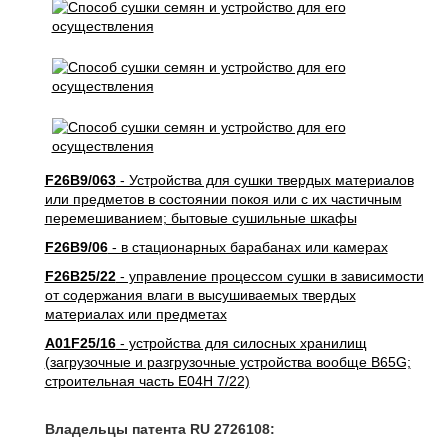
F26B9/063
- Устройства для сушки твердых материалов
или предметов в состоянии покоя или с их частичным
перемешиванием; бытовые сушильные шкафы
F26B9/06
- в стационарных барабанах или камерах
F26B25/22
- управление процессом сушки в зависимости
от содержания влаги в высушиваемых твердых
материалах или предметах
A01F25/16
- устройства для силосных хранилищ
(загрузочные и разгрузочные устройства вообще B65G;
строительная часть E04H 7/22)
Владельцы патента RU 2726108: