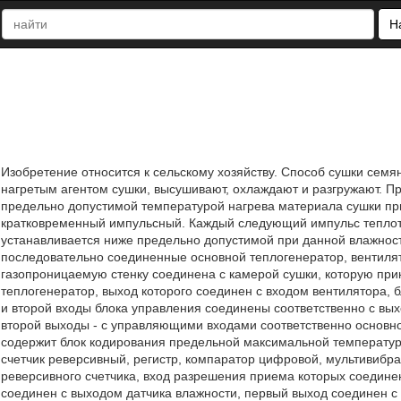
Н
Изобретение относится к сельскому хозяйству. Способ сушки семян
нагретым агентом сушки, высушивают, охлаждают и разгружают. П
предельно допустимой температурой нагрева материала сушки пр
кратковременный импульсный. Каждый следующий импульс теплот
устанавливается ниже предельно допустимой при данной влажност
последовательно соединенные основной теплогенератор, вентилят
газопроницаемую стенку соединена с камерой сушки, которую пр
теплогенератор, выход которого соединен с входом вентилятора, 
и второй входы блока управления соединены соответственно с вых
второй выходы - с управляющими входами соответственно основно
содержит блок кодирования предельной максимальной температур
счетчик реверсивный, регистр, компаратор цифровой, мультивибр
реверсивного счетчика, вход разрешения приема которых соедине
соединен с выходом датчика влажности, первый выход соединен с 