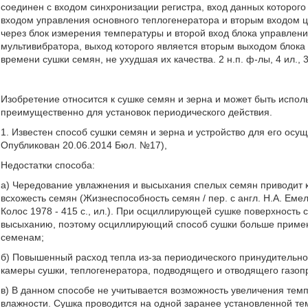
соединен с входом синхронизации регистра, вход данных которого
входом управления основного теплогенератора и вторым входом ц
через блок измерения температуры и второй вход блока управлени
мультивибратора, выход которого является вторым выходом блока
времени сушки семян, не ухудшая их качества. 2 н.п. ф-лы, 4 ил., 3
Изобретение относится к сушке семян и зерна и может быть исполь
преимущественно для установок периодического действия.
1. Известен способ сушки семян и зерна и устройство для его осу
Опубликован 20.06.2014 Бюл. №17),
Недостатки способа:
а) Чередование увлажнения и высыхания спелых семян приводит к
всхожесть семян (Жизнеспособность семян / пер. с англ. Н.А. Емел
Колос 1978 - 415 с., ил.). При осциллирующей сушке поверхность
высыханию, поэтому осциллирующий способ сушки больше примени
семенам;
б) Повышенный расход тепла из-за периодического принудительног
камеры сушки, теплогенератора, подводящего и отводящего газоп
в) В данном способе не учитывается возможность увеличения тем
влажности. Сушка проводится на одной заранее установленной те