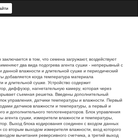
айти
 заключается в том, что семена загружают, воздействуют
рименяют два вида подогрева агента сушки - непрерывный с
и данной влажности и длительной сушке и периодический
ы добавляется когда температура материала
и и длительной сушке. Устройство содержит
ор, диффузор, нагнетательную камеру, которая через
икрывает съемная решетка. Введены дополнительный
блок управления, датчики температуры и влажности. Первый
одами датчиков влажности и температуры, а первый и
го и дополнительного теплогенераторов. Блок управления
ы агента сушки, измерители влажности и температуры,
атор. Выход блока кодирования соединен с входом данных
н со вторым выходом измерителя влажности, вход которого
входом вычитания реверсивного счетчика, а третий выход