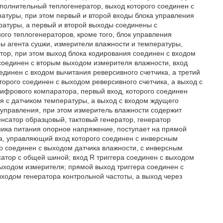
полнительный теплогенератор, выход которого соединен с
ратуры, при этом первый и второй входы блока управления
ратуры, а первый и второй выходы соединены с
го теплогенераторов, кроме того, блок управления
ы агента сушки, измерители влажности и температуры,
тор, при этом выход блока кодирования соединен с входом
соединен с вторым выходом измерителя влажности, вход
единен с входом вычитания реверсивного счетчика, а третий
торого соединен с выходом реверсивного счетчика, а выход с
ифрового компаратора, первый вход, которого соединен
я с датчиком температуры, а выход с входом ждущего
 управления, при этом измеритель влажности содержит
енсатор образцовый, тактовый генератор, генератор
чника питания опорное напряжение, поступает на прямой
ча, управляющий вход которого соединен с инверсным
о соединен с выходом датчика влажности, с инверсным
атор с общей шиной; вход R триггера соединен с выходом
выходом измерителя; прямой выход триггера соединен с
ходом генератора контрольной частоты, а выход через