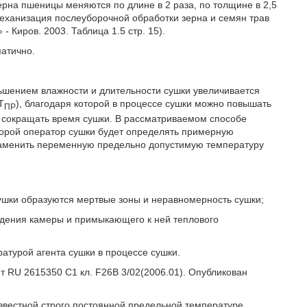
зерна пшеницы меняются по длине в 2 раза, по толщине в 2,5
 Механизация послеуборочной обработки зерна и семян трав
 - Киров. 2003. Таблица 1.5 стр. 15).
атично.
ьшением влажности и длительности сушки увеличивается
Т
), благодаря которой в процессе сушки можно повышать
ПР
м сокращать время сушки. В рассматриваемом способе
торой оператор сушки будет определять примерную
 заменить переменную предельно допустимую температуру
 сушки образуются мертвые зоны и неравномерность сушки;
ждения камеры и примыкающего к ней теплового
атурой агента сушки в процессе сушки.
т RU 2615350 С1 кл. F26B 3/02(2006.01). Опубликован
известной строго постоянной предельной температуре