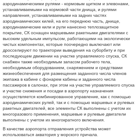
аэродинамическими рулями - кормовым щитком и элевонами,
устанавливаемыми на кормовой части днища, и рулями
направления, устанавливаемыми на задних частях
аэродинамических килей, на его переднюю часть, днище,
аэродинамические кили и рули нанесено теплозащитное
покрытие, СК оснащен маршевыми ракетными двигателями с
высоким удельным импульсом, работающими на экологически
чистых компонентах, которые поочередно выключают или
дросселируют по траектории выведения на суборбиту и при
последующем движении на участке управляемого спуска, СК
снабжен также необходимым запасом рабочего тела,
необходимым оборудованием, снаряжением и средствами
жизнеобеспечения для размещения заданного числа членов
экипажа в кабине с фонарем кабины и заданного числа
пассажиров в салонах, при этом на участке управляемого спуска
и участке снижения и посадки в аэропорту назначения
осуществляется комбинированное управление, как с помощью
аэродинамических рулей, так и с помощью маршевых и рулевых
ракетных двигателей, все элементы СК выполнены с учетом их
многоразового применения, маршевые и рулевые двигатели
выполнены с учетом их многократного включения.
В качестве аэропорта отправления устройства может
использоваться акватория у морского причала.