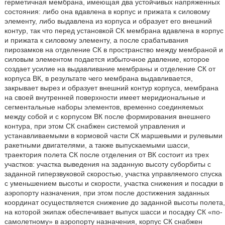
герметичная мембрана, имеющая два устойчивых напряженных
состояния: либо она вдавлена в корпус и прижата к силовому
элементу, либо выдавлена из корпуса и образует его внешний
контур, так что перед установкой СК мембрана вдавлена в корпус
и прижата к силовому элементу, а после срабатывания
пирозамков на отделение СК в пространство между мембраной и
силовым элементом подается избыточное давление, которое
создает усилие на выдавливание мембраны и отделение СК от
корпуса ВК, в результате чего мембрана выдавливается,
закрывает вырез и образует внешний контур корпуса, мембрана
на своей внутренней поверхности имеет меридиональные и
сегментальные наборы элементов, временно соединяемых
между собой и с корпусом ВК после формирования внешнего
контура, при этом СК снабжен системой управления и
устанавливаемыми в кормовой части СК маршевыми и рулевыми
ракетными двигателями, а также выпускаемыми шасси,
траектория полета СК после отделения от ВК состоит из трех
участков: участка выведения на заданную высоту суборбиты с
заданной гиперзвуковой скоростью, участка управляемого спуска
с уменьшением высоты и скорости, участка снижения и посадки в
аэропорту назначения, при этом после достижения заданных
координат осуществляется снижение до заданной высоты полета,
на которой экипаж обеспечивает выпуск шасси и посадку СК «по-
самолетному» в аэропорту назначения, корпус СК снабжен