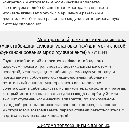
конкретно к многоразовым космическим аппаратам.
Пилотируемая либо беспилотная многоразовая ракета-
носитель включает модуль с маршевыми ракетными
двигателями, боковые разгонные модули и интегрированную
систему управления.
Многоразовый ракетоноситель криштопа
(мрк), гибридная силовая установка (гсу) для мрк и способ
функционирования мрк с гсу (варианты)
// 2710841
Группа изобретений относится к области гибридного
аэрокосмического транспорта с вертикальным взлетом и
посадкой, использующего гибридную силовую установку, и
представляет собой многофункциональный гибридный
летательный аппарат многоразового использования,
сочетающий в себе свойства мультикоптера, самолета и ракеты,
который может использоваться для вывода на орбиту Земли
высших ступеней космических аппаратов, по экономически
выгодной цене только использованного топлива, в качестве
многоразовой возвращаемой первой ступени ракетоносителя с
вертикальным взлетом и посадкой.
Система теплозащиты с панелью,