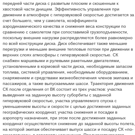
передней части диска с развитым плоским и скошенным к
хвостовой части днищем. Эффективность управления при
движении в атмосфере с гиперзвуковой скоростью достигается за
счет большего, чем у самолета, коэффициента
аэродинамического качества и снижения веса конструкции по
сравнению с самолетом при сопоставимой грузоподъемности,
поскольку внешние нагрузки распределяются более равномерно
по всей конструкции диска. Диск обеспечивает также меньшие
перегрузки и меньшие внешние тепловые потоки при движении в
верхних слоях атмосферы с гиперзвуковой скоростью. СК
снабжен маршевыми и рулевыми ракетными двигателями,
установленными в кормовой части диска, необходимым запасом
топлива, системой управления, необходимым оборудованием,
снаряжением и средствами жизнеобеспечения членов экипажа и
пассажиров, а также выпускаемыми шасси. Траектория движения
СК после отделения от ВК состоит из трех участков: участка
выведения на заданную высоту суборбиты с заданной
гиперзвуковой скоростью, участка управляемого спуска с
уменьшением высоты и скорости с целью достижения заданных
географических координат, участка снижения и посадки в
аэропорту назначения, при этом после достижения заданных
координат осуществляется снижение до заданной высоты полета,
на которой экипаж обеспечивает выпуск шасси и посадку СК «по-