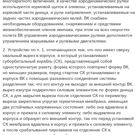
многократного включения, в качестве аэродинамических рулей
используются кормовой щиток и элевоны, устанавливаемые на
кормовой части днища, и рули направления, устанавливаемые на
задних частях аэродинамических килей, ВК снабжен
необходимым оборудованием, снаряжением и средствами
жизнеобеспечения членов экипажа, при этом на всех скоростях
полета ВК управление аэродинамическими рулями дополняется
управлением маршевыми и рулевыми двигателями.
2. Устройство по п. 1, отличающееся тем, что оно имеет сверху
овальный вырез в корпусе, в который устанавливают
суборбитальный корабль (СК), представляющий собой
одноступенчатую ракету, форма которого повторяет форму ВК,
но меньших размеров, перед стартом СК устанавливают в
корпусе ВК с помощью разъемного соединения системы
разделения так, что его контур не выходит за внешний контур ВК,
вырез изнутри подкреплен силовым элементом по форме днища
СК, а для закрытия выреза после отделения СК по периметру
выреза закреплена упругая герметичная мембрана, имеющая
два устойчивых напряженных состояния: либо она вдавлена в
корпус и прижата к силовому элементу, либо выдавлена из
корпуса и образует его внешний контур, так что перед установкой
СК мембрана вдавлена в корпус и прижата к силовому элементу,
а после срабатывания пирозамков на отделение СК в