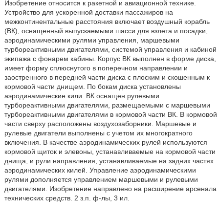
Изобретение относится к ракетной и авиационной технике.
Устройство для ускоренной доставки пассажиров на
межконтинентальные расстояния включает воздушный корабль
(ВК), оснащенный выпускаемыми шасси для взлета и посадки,
аэродинамическими рулями управления, маршевыми
турбореактивными двигателями, системой управления и кабиной
экипажа с фонарем кабины. Корпус ВК выполнен в форме диска,
имеет форму сплюснутого в поперечном направлении и
заостренного в передней части диска с плоским и скошенным к
кормовой части днищем. По бокам диска установлены
аэродинамические кили. ВК оснащен рулевыми
турбореактивными двигателями, размещаемыми с маршевыми
турбореактивными двигателями в кормовой части ВК. В кормовой
части сверху расположены воздухозаборники. Маршевые и
рулевые двигатели выполнены с учетом их многократного
включения. В качестве аэродинамических рулей используются
кормовой щиток и элевоны, устанавливаемые на кормовой части
днища, и рули направления, устанавливаемые на задних частях
аэродинамических килей. Управление аэродинамическими
рулями дополняется управлением маршевыми и рулевыми
двигателями. Изобретение направлено на расширение арсенала
технических средств. 2 з.п. ф-лы, 3 ил.