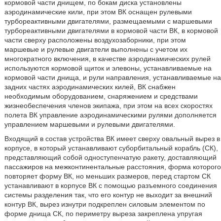
кормовой части днищем, по бокам диска установлены
аэродинамические кили, при этом ВК оснащен рулевыми
турбореактивными двигателями, размещаемыми с маршевыми
турбореактивными двигателями в кормовой части ВК, в кормовой
части сверху расположены воздухозаборники, при этом
маршевые и рулевые двигатели выполнены с учетом их
многократного включения, в качестве аэродинамических рулей
используются кормовой щиток и элевоны, устанавливаемые на
кормовой части днища, и рули направления, устанавливаемые на
задних частях аэродинамических килей, ВК снабжен
необходимым оборудованием, снаряжением и средствами
жизнеобеспечения членов экипажа, при этом на всех скоростях
полета ВК управление аэродинамическими рулями дополняется
управлением маршевыми и рулевыми двигателями.
Входящий в состав устройства ВК имеет сверху овальный вырез в
корпусе, в который устанавливают суборбитальный корабль (СК),
представляющий собой одноступенчатую ракету, доставляющий
пассажиров на межконтинентальные расстояния, форма которого
повторяет форму ВК, но меньших размеров, перед стартом СК
устанавливают в корпусе ВК с помощью разъемного соединения
системы разделения так, что его контур не выходит за внешний
контур ВК, вырез изнутри подкреплен силовым элементом по
форме днища СК, по периметру выреза закреплена упругая