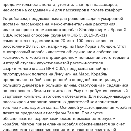
продолжительность полета, утомительная для пассажиров,
несмотря на создаваемый для пассажиров в полете комфорт.
Устройством, предложенным для решения задачи ускоренной
доставки пассажиров на межконтинентальные расстояния,
является проект космического корабля Starship фирмы Spase-X
США, который способен (журнал ФОКУС, 2019-05-31)
самостоятельно доставить за 20 мин. 100 пассажиров на
расстояние 10 тыс. км, например, из Нью-Йорка в Лондон. Этот
многоразовый корабль является объединением собственно
космического корабля в традиционном понимании этого термина
и второй ступени двухступенчатой ракеты-носителя
сверхтяжелого класса BFR США, предназначенной для
пилотируемых полетов на Луну или на Марс. Корабль
представляет собой заостренный в передней части цилиндр
большого диаметра и большой длины, стартующий и садящийся
на поверхность Земли вертикально. Ему не требуется наземный
стартовый комплекс и головной обтекатель. Для посадки-высадки
пассажиров и заправки ракетных двигателей компонентами
топлива используется мачта. Основной участок движения корабля
лежит за пределами атмосферы Земли. При спуске
обеспечивается аэродинамическое торможение корпусом
корабля. Мягкое приземление корабля обеспечивается за счет
управляемого дросселирования тяги ракетных двигателей.