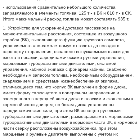
- использования сравнительно небольшого количества
заправляемого в элементы топлива: 125 т - в ВК и 810 т - в СК.
Итого максимальный расход топлива может составлять 935 т.
1. Устройство для ускоренной доставки пассажиров на
межконтинентальные расстояния, состоящее из воздушного
корабля (ВК), выполняющего функцию грузового самолета,
управляемого «по-самолетному» от взлета до посадки в
аэропорту отправления, оснащено выпускаемыми шасси для
взлета и посадки, аэродинамическими рулями управления,
маршевыми турбореактивными двигателями, системой
управления, кабиной экипажа с фонарем кабины, снабжено
необходимым запасом топлива, необходимым оборудованием,
снаряжением и средствами жизнеобеспечения экипажа,
отличающееся тем, что корпус ВК выполнен в форме диска,
имеет форму сплюснутого в поперечном направлении и
заостренного в передней части диска с плоским и скошенным к
кормовой части днищем, по бокам диска установлены
аэродинамические кили, при этом ВК оснащен рулевыми
турбореактивными двигателями, размещаемыми с маршевыми
турбореактивными двигателями в кормовой части ВК, в кормовой
части сверху расположены воздухозаборники, при этом
маршевые и рулевые двигатели выполнены с учетом их