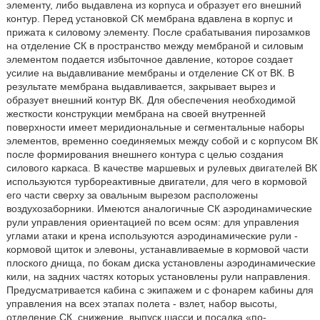
элементу, либо выдавлена из корпуса и образует его внешний
контур. Перед установкой СК мембрана вдавлена в корпус и
прижата к силовому элементу. После срабатывания пирозамков
на отделение СК в пространство между мембраной и силовым
элементом подается избыточное давление, которое создает
усилие на выдавливание мембраны и отделение СК от ВК. В
результате мембрана выдавливается, закрывает вырез и
образует внешний контур ВК. Для обеспечения необходимой
жесткости конструкции мембрана на своей внутренней
поверхности имеет меридиональные и сегментальные наборы
элементов, временно соединяемых между собой и с корпусом ВК
после формирования внешнего контура с целью создания
силового каркаса. В качестве маршевых и рулевых двигателей ВК
используются турбореактивные двигатели, для чего в кормовой
его части сверху за овальным вырезом расположены
воздухозаборники. Имеются аналогичные СК аэродинамические
рули управления ориентацией по всем осям: для управления
углами атаки и крена используются аэродинамические рули -
кормовой щиток и элевоны, устанавливаемые в кормовой части
плоского днища, по бокам диска установлены аэродинамические
кили, на задних частях которых установлены рули направления.
Предусматривается кабина с экипажем и с фонарем кабины для
управления на всех этапах полета - взлет, набор высоты,
отделение СК, снижение, выпуск шасси и посадка «по-