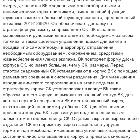
очередь, является ВК с заданными массогабаритными и
динамическими характеристиками, выполняющий функции
грузового самолета большой грузоподъемности, предложенный
по заявке 2018138820. Он обеспечивает доставку на
стратосферную высоту снаряженного СК. ВК оснащен
маршевыми и рулевыми двигателями с необходимым запасом
топлива, а также системой управления, шасси для взлета и
посадки «по-самолетному» в аэропорту отправления,
необходимым оборудованием, снаряжением, средствами
жизнеобеспечения членов экипажа. ВК повторяет форму диска
корпуса СК, но имеет большие, чем у СК, размеры. Перед
стартом снаряженный СК устанавливают в корпус ВК с помощью
разъемного соединения системы разделения. Для уменьшения
аэродинамического сопротивления на этапе подъема в
стратосферу корпус СК устанавливают в корпус ВК таким
образом, что его корпус не выходит за внешний контур ВК, для
чего на верхней поверхности ВК имеется овальный вырез,
охватывающий по периметру обводы СК. Для обеспечения
прочности корпуса ВК вырез изнутри подкреплен силовым
элементом по форме днища СК. С целью закрытия выреза после
отделения СК по периметру выреза закреплена упругая
герметичная мембрана, имеющая два устойчивых напряженных
состояния: либо она вдавлена в корпус и прижата к силовому