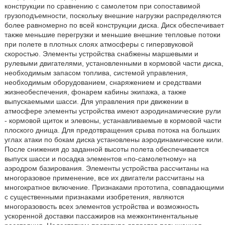
конструкции по сравнению с самолетом при сопоставимой
грузоподъемности, поскольку внешние нагрузки распределяются
более равномерно по всей конструкции диска. Диск обеспечивает
также меньшие перегрузки и меньшие внешние тепловые потоки
при полете в плотных слоях атмосферы с гиперзвуковой
скоростью. Элементы устройства снабжены маршевыми и
рулевыми двигателями, установленными в кормовой части диска,
необходимым запасом топлива, системой управления,
необходимым оборудованием, снаряжением и средствами
жизнеобеспечения, фонарем кабины экипажа, а также
выпускаемыми шасси. Для управления при движении в
атмосфере элементы устройства имеют аэродинамические рули
- кормовой щиток и элевоны, устанавливаемые в кормовой части
плоского днища. Для предотвращения срыва потока на больших
углах атаки по бокам диска установлены аэродинамические кили.
После снижения до заданной высоты полета обеспечивается
выпуск шасси и посадка элементов «по-самолетному» на
аэродром базирования. Элементы устройства рассчитаны на
многоразовое применение, все их двигатели рассчитаны на
многократное включение. Признаками прототипа, совпадающими
с существенными признаками изобретения, являются
многоразовость всех элементов устройства и возможность
ускоренной доставки пассажиров на межконтинентальные