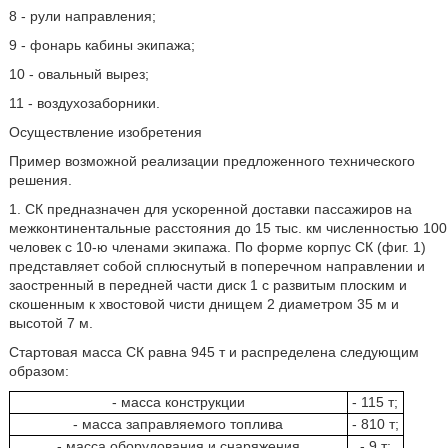
8 - рули направления;
9 - фонарь кабины экипажа;
10 - овальный вырез;
11 - воздухозаборники.
Осуществление изобретения
Пример возможной реализации предложенного технического
решения.
1. СК предназначен для ускоренной доставки пассажиров на
межконтинентальные расстояния до 15 тыс. км численностью 100
человек с 10-ю членами экипажа. По форме корпус СК (фиг. 1)
представляет собой сплюснутый в поперечном направлении и
заостренный в передней части диск 1 с развитым плоским и
скошенным к хвостовой чисти днищем 2 диаметром 35 м и
высотой 7 м.
Стартовая масса СК равна 945 т и распределена следующим
образом:
- масса конструкции
- 115 т;
- масса заправляемого топлива
- 810 т;
- масса оборудования и снаряжения
- 9 т;