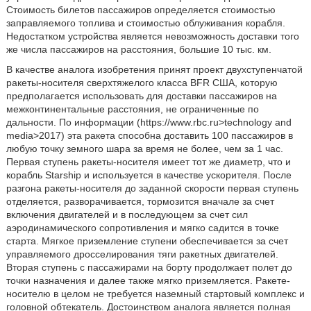
Стоимость билетов пассажиров определяется стоимостью
заправляемого топлива и стоимостью облуживания корабля.
Недостатком устройства является невозможность доставки того
же числа пассажиров на расстояния, большие 10 тыс. км.
В качестве аналога изобретения принят проект двухступенчатой
ракеты-носителя сверхтяжелого класса BFR США, которую
предполагается использовать для доставки пассажиров на
межконтинентальные расстояния, не ограниченные по
дальности. По информации (https://www.rbc.ru>technology and
media>2017) эта ракета способна доставить 100 пассажиров в
любую точку земного шара за время не более, чем за 1 час.
Первая ступень ракеты-носителя имеет тот же диаметр, что и
корабль Starship и используется в качестве ускорителя. После
разгона ракеты-носителя до заданной скорости первая ступень
отделяется, разворачивается, тормозится вначале за счет
включения двигателей и в последующем за счет сил
аэродинамического сопротивления и мягко садится в точке
старта. Мягкое приземление ступени обеспечивается за счет
управляемого дросселирования тяги ракетных двигателей.
Вторая ступень с пассажирами на борту продолжает полет до
точки назначения и далее также мягко приземляется. Ракете-
носителю в целом не требуется наземный стартовый комплекс и
головной обтекатель. Достоинством аналога является полная