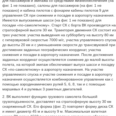
для пассажиров и экипажа со средствами жизнеобеспечения (на
фиг. 1 не показано), салоны для пассажиров (на фиг. 1 не
показано) и кабина пилотов с фонарем кабины пилотов 9 для
управления СК при снижении и посадке в аэропорту назначения.
Имеются выпускаемые шасси (на фиг. 1 не показано) для
посадки «по-самолетному». Старт СК с борта ВК производится на
стратосферной высоте 30 км. Траектория движения СК состоит из
трех участков: участка выведения на субборбиту на высоту 80 км
с гиперзвуковой скоростью 7000 м/с, участка управляемого спуска
до высоты 20 км и с уменьшением скорости до трансзвуковой при
достижении заданных географических координат, участка
снижения и посадки в аэропорту назначения. После достижения
заданных координат осуществляется снижение до малой высоты
полета, на которой экипаж обеспечивает выпуск шасси и посадку
СК «по-самолетному» в аэропорту назначения. На участке
управляемого спуска и участке снижения и посадки в аэропорту
назначения осуществляется комбинированное управление как с
помощью аэродинамических рулей 5, 6, 8, так и с помощью
маршевых 4 и рулевых 3 ракетных двигателей.
2. ВК выполняет функцию грузового самолета большой
грузоподъемности, доставляет на стратосферную высоту 30 км
снаряженный СК. Его форма (фиг. 2) повторяет форму диска СК
и имеет диаметр 45 м и высоту 9 м. Максимальная взлетная