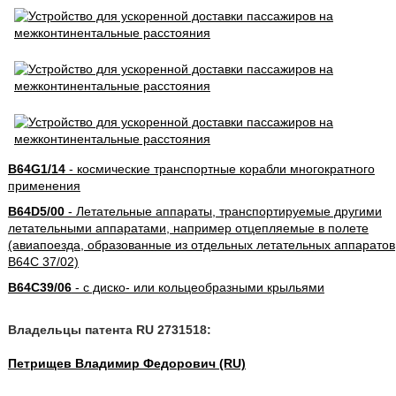
B64G1/14
- космические транспортные корабли многократного
применения
B64D5/00
- Летательные аппараты, транспортируемые другими
летательными аппаратами, например отцепляемые в полете
(авиапоезда, образованные из отдельных летательных аппаратов
B64C 37/02)
B64C39/06
- с диско- или кольцеобразными крыльями
Владельцы патента RU 2731518:
Петрищев Владимир Федорович (RU)