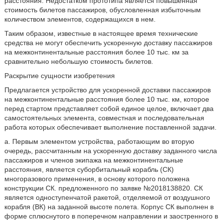
расстояния. Недостатком прототипа является повышенная
стоимость билетов пассажиров, обусловленная избыточным
количеством элементов, содержащихся в нем.
Таким образом, известные в настоящее время технические
средства не могут обеспечить ускоренную доставку пассажиров
на межконтинентальные расстояния более 10 тыс. км за
сравнительно небольшую стоимость билетов.
Раскрытие сущности изобретения
Предлагается устройство для ускоренной доставки пассажиров
на межконтинентальные расстояния более 10 тыс. км, которое
перед стартом представляет собой единое целое, включает два
самостоятельных элемента, совместная и последовательная
работа которых обеспечивает выполнение поставленной задачи.
а. Первым элементом устройства, работающим во вторую
очередь, рассчитанным на ускоренную доставку заданного числа
пассажиров и членов экипажа на межконтинентальные
расстояния, является суборбитальный корабль (СК)
многоразового применения, в основу которого положена
конструкции СК. предложенного по заявке №2018138820. СК
является одноступенчатой ракетой, отделяемой от воздушного
корабля (ВК) на заданной высоте полета. Корпус СК выполнен в
форме сплюснутого в поперечном направлении и заостренного в