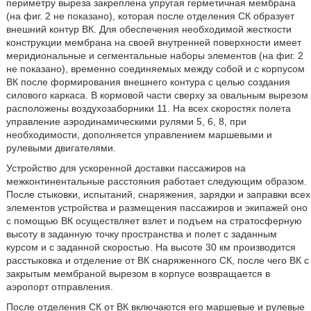
периметру выреза закреплена упругая герметичная мембрана
(на фиг. 2 не показано), которая после отделения СК образует
внешний контур ВК. Для обеспечения необходимой жесткости
конструкции мембрана на своей внутренней поверхности имеет
меридиональные и сегментальные наборы элементов (на фиг. 2
не показано), временно соединяемых между собой и с корпусом
ВК после формирования внешнего контура с целью создания
силового каркаса. В кормовой части сверху за овальным вырезом
расположены воздухозаборники 11. На всех скоростях полета
управление аэродинамическими рулями 5, 6, 8, при
необходимости, дополняется управлением маршевыми и
рулевыми двигателями.
Устройство для ускоренной доставки пассажиров на
межконтинентальные расстояния работает следующим образом.
После стыковки, испытаний, снаряжения, зарядки и заправки всех
элементов устройства и размещения пассажиров и экипажей оно
с помощью ВК осуществляет взлет и подъем на стратосферную
высоту в заданную точку пространства и полет с заданным
курсом и с заданной скоростью. На высоте 30 км производится
расстыковка и отделение от ВК снаряженного СК, после чего ВК с
закрытым мембраной вырезом в корпусе возвращается в
аэропорт отправления.
После отделения СК от ВК включаются его маршевые и рулевые