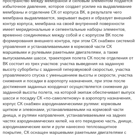
пространство между мембраной и силовым элементом подается
избыточное давление, которое создает усилие на выдавливание
мембраны и отделение СК от корпуса ВК, в результате чего
мембрана выдавливается, закрывает вырез и образует внешний
контур корпуса, мембрана на своей внутренней поверхности
имеет меридиональные и сегментальные наборы элементов,
временно соединяемых между собой и с корпусом ВК после
формирования внешнего контура, при этом СК снабжен системой
управления и устанавливаемыми в кормовой части СК
маршевыми и рулевыми ракетными двигателями, а также
выпускаемыми шасси, траектория полета СК после отделения от
ВК состоит из трех участков: участка выведения на заданную
высоту суборбиты с заданной гиперзвуковой скоростью, участка
управляемого спуска с уменьшением высоты и скорости, участка
снижения и посадки в аэропорту назначения, при этом после
достижения заданных координат осуществляется снижение до
заданной высоты полета, на которой экипаж обеспечивает выпуск
шасси и посадку СК «по-самолетному» в аэропорту назначения,
корпус СК снабжен аэродинамическими рулями: кормовым
щитком и элевонами, устанавливаемыми на кормовой части
днища, и рулями направления, устанавливаемыми на задних
частях аэродинамических килей, на его переднюю часть, днище,
аэродинамические кили и рули нанесено теплозащитное
покрытие, СК оснащен маршевыми ракетными двигателями с