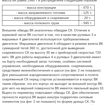
масса ВК равна 1560 т и распределена следующим образом:
- масса конструкции
- 470 т;
- масса заправляемого топлива
- 125 т;
- масса оборудования и снаряжения
- 20 т;
- масса полезного груза
- 945 т.
Внешние обводы ВК аналогичны обводам СК. Отличие в
кормовой части ВК состоит в том, что в качестве рулевых 3 и
маршевых 4 двигателей используются турбореактивные
двигатели. Маршевые двигатели 4 обладают в режиме взлета ВК
суммарной тягой 360 тс, достаточной для выведения
снаряженного СК на высоту 30 км с крейсерской скоростью 720
км/ч. ВК для работы маршевых 4 и рулевых 3 двигателей имеет
на борту необходимый запас топлива, снабжен системой
управления, необходимым оборудованием, снаряжением,
средствами жизнеобеспечения и шасси (на фиг. 2 не показано).
Для уменьшения аэродинамического сопротивления в полете
снаряженный СК перед стартом устанавливается в корпус ВК
таким образом, что его корпус не выходит за внешний контур ВК,
для чего на верхней поверхности ВК имеется овальный вырез 10.
Вырез по периметру охватывает обводы СК. Для обеспечения
прочности корпуса ВК вырез изнутри подкреплен силовым
элементом (на фиг. 2 не показано) по форме днища СК. По