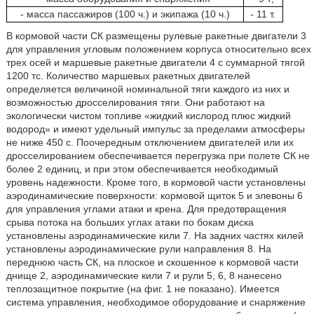
- масса пассажиров (100 ч.) и экипажа (10 ч.)
- 11 т.
В кормовой части СК размещены рулевые ракетные двигатели 3
для управления угловым положением корпуса относительно всех
трех осей и маршевые ракетные двигатели 4 с суммарной тягой
1200 тс. Количество маршевых ракетных двигателей
определяется величиной номинальной тяги каждого из них и
возможностью дросселирования тяги. Они работают на
экологически чистом топливе «жидкий кислород плюс жидкий
водород» и имеют удельный импульс за пределами атмосферы
не ниже 450 с. Поочередным отключением двигателей или их
дросселированием обеспечивается перегрузка при полете СК не
более 2 единиц, и при этом обеспечивается необходимый
уровень надежности. Кроме того, в кормовой части установлены
аэродинамические поверхности: кормовой щиток 5 и элевоны 6
для управления углами атаки и крена. Для предотвращения
срыва потока на больших углах атаки по бокам диска
установлены аэродинамические кили 7. На задних частях килей
установлены аэродинамические рули направления 8. На
переднюю часть СК, на плоское и скошенное к кормовой части
днище 2, аэродинамические кили 7 и рули 5, 6, 8 нанесено
теплозащитное покрытие (на фиг. 1 не показано). Имеется
система управления, необходимое оборудование и снаряжение