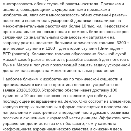
многоразовость обеих ступеней ракеты-носителя. Признаками
аналога, совпадающими с существенными признаками
изобретения, являются многоразовость обеих ступеней ракеты-
носителя и возможность ускоренной доставки пассажиров на
межконтинентальные расстояния более 10 тыс. км. Недостатком
прототипа является повышенная стоимость билетов пассажиров,
связанная со значительными финансовыми затратами на
заправку ракеты-носителя большим количеством топлива: 3300 т
для первой ступени и 1200 т для второй ступени (Википедия -
BFR (ракета)). Количество топлива обусловлено большой сухой
массой самой ракеты-носителя, разрабатываемой для полетов к
Луне и Марсу и попутно позволяющей решать задачу ускоренной
доставки пассажиров на межконтинентальные расстояния.
Наиболее близким к изобретению по технической сущности и
принимаемым в качестве прототипа является устройство по
заявке 2018138820. Устройство обеспечивает доставку 100
туристов и 10 членов экипажа на околоземную орбиту и
последующее возвращение на Землю. Оно состоит из элементов,
корпуса которых выполнены в форме сплюснутых в поперечном
направлении и заостренных в передней части дисков с развитым
плоским и скошенным к кормовой части днищем. Эффективность
управления достигается за счет большего, чем у самолета,
коэффициента аэродинамического качества и снижения веса