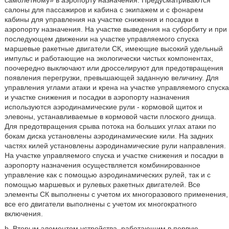
самолетному» в аэропорту назначения. Предусматриваются
салоны для пассажиров и кабина с экипажем и с фонарем
кабины для управления на участке снижения и посадки в
аэропорту назначения. На участке выведения на суборбиту и при
последующем движении на участке управляемого спуска
маршевые ракетные двигатели СК, имеющие высокий удельный
импульс и работающие на экологически чистых компонентах,
поочередно выключают или дросселируют для предотвращения
появления перегрузки, превышающей заданную величину. Для
управления углами атаки и крена на участке управляемого спуска
и участке снижения и посадки в аэропорту назначения
используются аэродинамические рули - кормовой щиток и
элевоны, устанавливаемые в кормовой части плоского днища.
Для предотвращения срыва потока на больших углах атаки по
бокам диска установлены аэродинамические кили. На задних
частях килей установлены аэродинамические рули направления.
На участке управляемого спуска и участке снижения и посадки в
аэропорту назначения осуществляется комбинированное
управление как с помощью аэродинамических рулей, так и с
помощью маршевых и рулевых ракетных двигателей. Все
элементы СК выполнены с учетом их многоразового применения,
все его двигатели выполнены с учетом их многократного
включения.
b. Вторым элементом устройства, работающим в первую