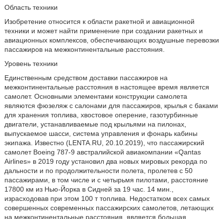
Область техники
Изобретение относится к области ракетной и авиационной
техники и может найти применение при создании ракетных и
авиационных комплексов, обеспечивающих воздушные перевозки
пассажиров на межконтинентальные расстояния.
Уровень техники
Единственным средством доставки пассажиров на
межконтинентальные расстояния в настоящее время является
самолет. Основными элементами конструкции самолета
являются фюзеляж с салонами для пассажиров, крылья с баками
для хранения топлива, хвостовое оперение, газотурбинные
двигатели, устанавливаемые под крыльями на пилонах,
выпускаемое шасси, система управления и фонарь кабины
экипажа. Известно (LENTA.RU, 20.10.2019), что пассажирский
самолет Boeing 787-9 австралийской авиакомпании «Qantas
Airlines» в 2019 году установил два новых мировых рекорда по
дальности и по продолжительности полета, пролетев с 50
пассажирами, в том числе и с четырьмя пилотами, расстояние
17800 км из Нью-Йорка в Сидней за 19 час. 14 мин.,
израсходовав при этом 100 т топлива. Недостатком всех самых
совершенных современных пассажирских самолетов, летающих
на межконтинентальные расстояния, является большая