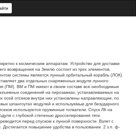
айти
нкретно к космическим аппаратам. Устройство для доставки
его возвращения на Землю состоит из трех элементов,
нтом системы является лунный орбитальный корабль (ЛОК).
ставляет два отдельных снаряженных модуля лунного
уля (ПМ). ВМ и ПМ имеют в своем составе все необходимые
разъемных соединений на пирозамках, устанавливаемых на
х осей отсеков внутри них установлены направляющие, по
цевых шпангоутах модулей и используемые для безударного
секов используются пружинные толкатели. Спуск ЛК на
дуля с глубокой степенью дросселирования тяги.
еводится перед спуском к лунной поверхности. Взлет с
Достигается повышение удобства в пользовании. 2 з.п. ф-