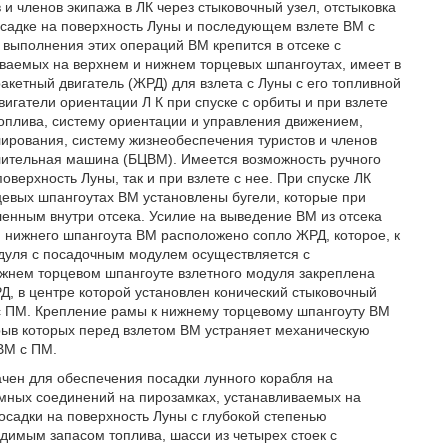
 и членов экипажа в ЛК через стыковочный узел, отстыковка
осадке на поверхность Луны и последующем взлете ВМ с
 выполнения этих операций ВМ крепится в отсеке с
ваемых на верхнем и нижнем торцевых шпангоутах, имеет в
кетный двигатель (ЖРД) для взлета с Луны с его топливной
гатели ориентации Л К при спуске с орбиты и при взлете
оплива, систему ориентации и управления движением,
лирования, систему жизнеобеспечения туристов и членов
лительная машина (БЦВМ). Имеется возможность ручного
верхность Луны, так и при взлете с нее. При спуске ЛК
евых шпангоутах ВМ установлены бугели, которые при
енным внутри отсека. Усилие на выведение ВМ из отсека
и нижнего шпангоута ВМ расположено сопло ЖРД, которое, к
модуля с посадочным модулем осуществляется с
ижнем торцевом шпангоуте взлетного модуля закреплена
, в центре которой установлен конический стыковочный
 с ПМ. Крепление рамы к нижнему торцевому шпангоуту ВМ
рыв которых перед взлетом ВМ устраняет механическую
 ВМ с ПМ.
ачен для обеспечения посадки лунного корабля на
емных соединений на пирозамках, устанавливаемых на
осадки на поверхность Луны с глубокой степенью
димым запасом топлива, шасси из четырех стоек с