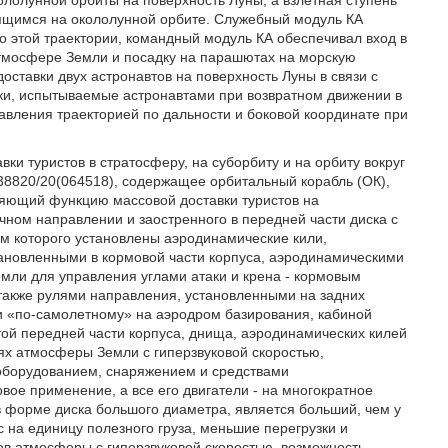
ололунной орбиты на поверхность Луны, а взлетная ступень
одящимся на окололунной орбите. Служебный модуль КА
о этой траектории, командный модуль КА обеспечивал вход в
атмосфере Земли и посадку на парашютах на морскую
оставки двух астронавтов на поверхность Луны в связи с
и, испытываемые астронавтами при возвратном движении в
авления траекторией по дальности и боковой координате при
вки туристов в стратосферу, на суборбиту и на орбиту вокруг
8820/20(064518), содержащее орбитальный корабль (ОК),
яющий функцию массовой доставки туристов на
ном направлении и заостренного в передней части диска с
м которого установлены аэродинамические кили,
новленными в кормовой части корпуса, аэродинамическими
мли для управления углами атаки и крена - кормовым
также рулями направления, установленными на задних
и «по-самолетному» на аэродром базирования, кабиной
ой передней части корпуса, днища, аэродинамических килей
ях атмосферы Земли с гиперзвуковой скоростью,
оборудованием, снаряжением и средствами
вое применение, а все его двигатели - на многократное
 форме диска большого диаметра, является больший, чем у
 на единицу полезного груза, меньшие перегрузки и
в атмосферы с гиперзвуковой скоростью, возможность