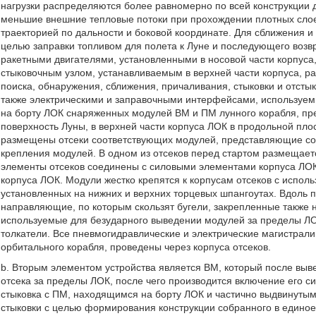
нагрузки распределяются более равномерно по всей конструкции д
меньшие внешние тепловые потоки при прохождении плотных слое
траекторией по дальности и боковой координате. Для сближения и
целью заправки топливом для полета к Луне и последующего во
ракетными двигателями, установленными в носовой части корпуса
стыковочным узлом, устанавливаемым в верхней части корпуса, 
поиска, обнаружения, сближения, причаливания, стыковки и отсты
также электрическими и заправочными интерфейсами, используем
на борту ЛОК снаряженных модулей ВМ и ПМ лунного корабля, пре
поверхность Луны, в верхней части корпуса ЛОК в продольной пло
размещены отсеки соответствующих модулей, представляющие со
крепления модулей. В одном из отсеков перед стартом размещае
элементы отсеков соединены с силовыми элементами корпуса ЛОК
корпуса ЛОК. Модули жестко крепятся к корпусам отсеков с испо
установленных на нижних и верхних торцевых шпангоутах. Вдоль 
направляющие, по которым скользят бугели, закрепленные также 
используемые для безударного выведении модулей за пределы Л
толкатели. Все пневмогидравлические и электрические магистрал
орбитального корабля, проведены через корпуса отсеков.
b. Вторым элементом устройства является ВМ, который после выв
отсека за пределы ЛОК, после чего производится включение его 
стыковка с ПМ, находящимся на борту ЛОК и частично выдвинутым
стыковки с целью формирования конструкции собранного в единое