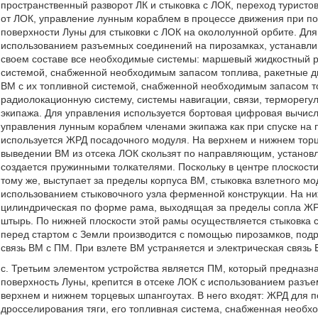
пространственный разворот ЛК и стыковка с ЛОК, переход туристов
от ЛОК, управление лунным кораблем в процессе движения при п
поверхности Луны для стыковки с ЛОК на окололунной орбите. Для
использованием разъемных соединений на пирозамках, устанавли
своем составе все необходимые системы: маршевый жидкостный ра
системой, снабженной необходимым запасом топлива, ракетные дви
ВМ с их топливной системой, снабженной необходимым запасом т
радиолокационную систему, системы навигации, связи, терморегу
экипажа. Для управления используется бортовая цифровая вычис
управления лунным кораблем членами экипажа как при спуске на по
используется ЖРД посадочного модуля. На верхнем и нижнем торц
выведении ВМ из отсека ЛОК скользят по направляющим, установл
создается пружинными толкателями. Поскольку в центре плоскост
тому же, выступает за пределы корпуса ВМ, стыковка взлетного 
использованием стыковочного узла ферменной конструкции. На н
цилиндрическая по форме рама, выходящая за пределы сопла ЖРД
штырь. По нижней плоскости этой рамы осуществляется стыковка
перед стартом с Земли производится с помощью пирозамков, под
связь ВМ с ПМ. При взлете ВМ устраняется и электрическая связь
с. Третьим элементом устройства является ПМ, который предназн
поверхность Луны, крепится в отсеке ЛОК с использованием разъ
верхнем и нижнем торцевых шпангоутах. В него входят: ЖРД для п
дросселирования тяги, его топливная система, снабженная необхо