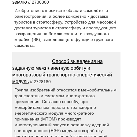
землю
// 2730300
Изобретение относится к области самолёто- и
ракетостроения, а более конкретно к доставке
туристов в стратосферу. Устройство для массовой
доставки туристов в стратосферу и последующего
возвращения на Землю состоит из воздушного
корабля (ВК), выполняющего функцию грузового
самолета.
Способ выведения на
заданную межпланетную орбиту и
многоразовый транспортно-энергетический
модуль
// 2728180
Группа изобретений относится к межорбитальным
транспортным системам многократного
применения. Согласно способу, при
межорбитальном перелете транспортно-
энергетического модуля многократного
применения (МТЭМ) производят
многоступенчатый запуск и остановку ядерной
энергоустановки (ЯЭУ) модуля и выработку
электроэнергии его ядерной электростанцией