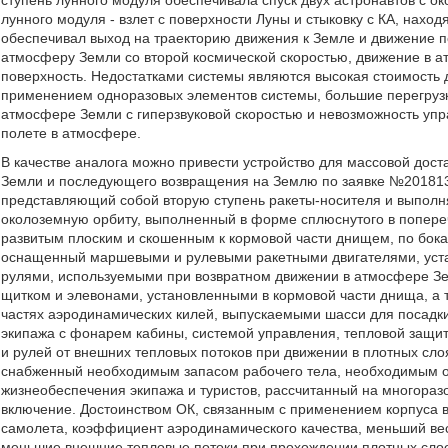
ступень лунного модуля обеспечивала спуск двух астронавтов с ок
лунного модуля - взлет с поверхности Луны и стыковку с КА, нах
обеспечивал выход на траекторию движения к Земле и движение п
атмосферу Земли со второй космической скоростью, движение в 
поверхность. Недостатками системы являются высокая стоимость д
применением одноразовых элементов системы, большие перегрузк
атмосфере Земли с гиперзвуковой скоростью и невозможность упр
полете в атмосфере.
В качестве аналога можно привести устройство для массовой доста
Земли и последующего возвращения на Землю по заявке №201813
представляющий собой вторую ступень ракеты-носителя и выполн
околоземную орбиту, выполненный в форме сплюснутого в попереч
развитым плоским и скошенным к кормовой части днищем, по бока
оснащенный маршевыми и рулевыми ракетными двигателями, уста
рулями, используемыми при возвратном движении в атмосфере Зе
щитком и элевонами, установленными в кормовой части днища, а 
частях аэродинамических килей, выпускаемыми шасси для посадк
экипажа с фонарем кабины, системой управления, тепловой защит
и рулей от внешних тепловых потоков при движении в плотных сло
снабженный необходимым запасом рабочего тела, необходимым 
жизнеобеспечения экипажа и туристов, рассчитанный на многоразо
включение. Достоинством ОК, связанным с применением корпуса в
самолета, коэффициент аэродинамического качества, меньший вес
меньшие внешние тепловые потоки при прохождении плотных слое