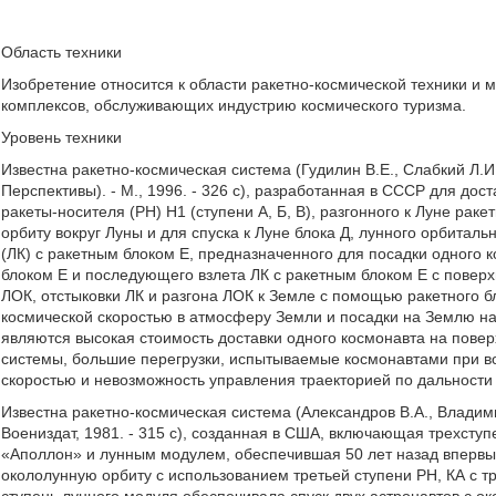
Область техники
Изобретение относится к области ракетно-космической техники и 
комплексов, обслуживающих индустрию космического туризма.
Уровень техники
Известна ракетно-космическая система (Гудилин В.Е., Слабкий Л.И
Перспективы). - М., 1996. - 326 с), разработанная в СССР для дос
ракеты-носителя (РН) Н1 (ступени А, Б, В), разгонного к Луне раке
орбиту вокруг Луны и для спуска к Луне блока Д, лунного орбиталь
(ЛК) с ракетным блоком Е, предназначенного для посадки одного 
блоком Е и последующего взлета ЛК с ракетным блоком Е с поверх
ЛОК, отстыковки ЛК и разгона ЛОК к Земле с помощью ракетного б
космической скоростью в атмосферу Земли и посадки на Землю н
являются высокая стоимость доставки одного космонавта на пове
системы, большие перегрузки, испытываемые космонавтами при в
скоростью и невозможность управления траекторией по дальности
Известна ракетно-космическая система (Александров В.А., Владимир
Воениздат, 1981. - 315 с), созданная в США, включающая трехсту
«Аполлон» и лунным модулем, обеспечившая 50 лет назад впервы
окололунную орбиту с использованием третьей ступени РН, КА с т