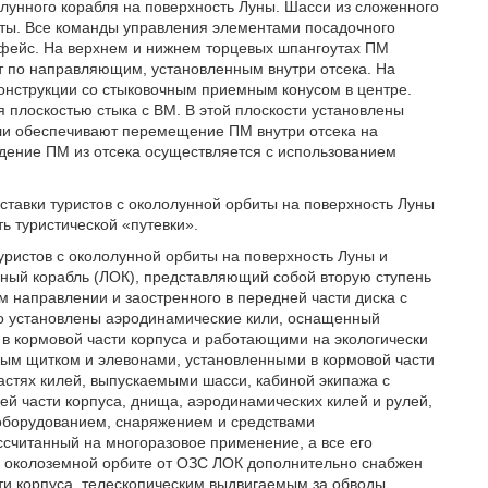
унного корабля на поверхность Луны. Шасси из сложенного
иты. Все команды управления элементами посадочного
рфейс. На верхнем и нижнем торцевых шпангоутах ПМ
ят по направляющим, установленным внутри отсека. На
онструкции со стыковочным приемным конусом в центре.
 плоскостью стыка с ВМ. В этой плоскости установлены
ли обеспечивают перемещение ПМ внутри отсека на
дение ПМ из отсека осуществляется с использованием
оставки туристов с окололунной орбиты на поверхность Луны
 туристической «путевки».
туристов с окололунной орбиты на поверхность Луны и
ный корабль (ЛОК), представляющий собой вторую ступень
 направлении и заостренного в передней части диска с
го установлены аэродинамические кили, оснащенный
 кормовой части корпуса и работающими на экологически
вым щитком и элевонами, установленными в кормовой части
астях килей, выпускаемыми шасси, кабиной экипажа с
й части корпуса, днища, аэродинамических килей и рулей,
оборудованием, снаряжением и средствами
ссчитанный на многоразовое применение, а все его
на околоземной орбите от ОЗС ЛОК дополнительно снабжен
ти корпуса, телескопическим выдвигаемым за обводы