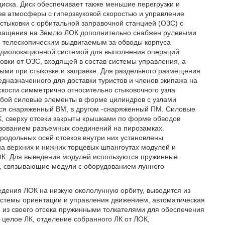
иска. Диск обеспечивает также меньшие перегрузки и
в атмосферы с гиперзвуковой скоростью и управление
 стыковки с орбитальной заправочной станцией (ОЗС) с
звращения на Землю ЛОК дополнительно снабжен рулевыми
, телескопическим выдвигаемым за обводы корпуса
радиолокационной системой для выполнения операций
ковки от ОЗС, входящей в состав системы управления, а
ыми при стыковке и заправке. Для раздельного размещения
дназначенного для доставки туристов и членов экипажа на
скости симметрично относительно стыковочного узла
бой силовые элементы в форме цилиндров с узлами
тся снаряженный ВМ, в другом -снаряженный ПМ. Силовые
, сверху отсеки закрыты крышками по форме обводов
льзованием разъемных соединений на пирозамках.
продольных осей отсеков внутри них установлены
на верхних и нижних торцевых шпангоутах модулей и
ОК. Для выведения модулей используются пружинные
и, связывающие модули с оборудованием лунного
едения ЛОК на низкую окололунную орбиту, выводится из
системы ориентации и управления движением, автоматическая
 из своего отсека пружинными толкателями для обеспечения
 целое ЛК, отделение собранного ЛК от ЛОК,