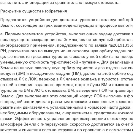
выполнить эти операции за сравнительно низкую стоимость.
Раскрытие сущности изобретения
Предлагается устройство для доставки туристов с окололунной о
Землю, состоящее из трех взаимодействующих в процессе выполн
а. Первым элементом устройства, выполняющим задачу доставки т
последующего возвращения на Землю, является лунный орбитальн
многоразового применения, предложенного по заявке №201913350
РН, рассчитанного на выведение на окололунную орбиту заданного
целью является доставка туристов с окололунной орбиты на пове
уменьшенную стоимость туристической «путевки». Для реализации 
Земли на низкую окололунную орбиту туристов и два отдельных сн
модуля (ВМ) и посадочного модуля (ПМ), далее на этой орбите ос
стыковка ЛК с ЛОК, переход в ЛК членов экипажа и туристов, отст
на ней в течение заданного времени, старт с Луны ВМ и стыковка 
туристов из ВМ в ЛОК, отстыковка ВМ, выведение ЛОК на траект
Землю. Для выполнения этих операций корпус ЛОК выполнен в фо
в передней части диска с развитым плоским и скошенным к хвос
ракетными двигателями, установленными в кормовой части диска,
необходимым оборудованием, снаряжением и средствами жизнеоб
шасси. Эффективность управления при возвращении с окололунной
атмосфере Земли с гиперзвуковой скоростью достигается за счет
качества и снижения веса конструкции по сравнению с самолетом