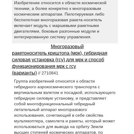
Изобретение относится к области космической
техники, а более конкретно к многоразовым
космическим аппаратам. Пилотируемая либо
беспилотная многоразовая ракета-носитель
включает модуль с маршевыми ракетными
двигателями, боковые разгонные модули и
интегрированную систему управления.
Многоразовый
ракетоноситель криштопа (мрк), гибридная
силовая установка (гсу) для мрк и способ
функционирования мрк с гсу
(варианты)
// 2710841
Группа изобретений относится к области
гибридного аэрокосмического транспорта с
вертикальным взлетом и посадкой, использующего
гибридную силовую установку, и представляет
собой многофункциональный гибридный
летательный аппарат многоразового
использования, сочетающий в себе свойства
мультикоптера, самолета и ракеты, который может
использоваться для вывода на орбиту Земли
высших ступеней космических аппаратов, по