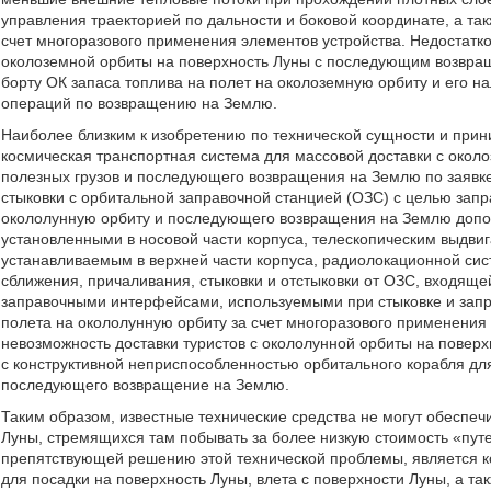
управления траекторией по дальности и боковой координате, а та
счет многоразового применения элементов устройства. Недостатко
околоземной орбиты на поверхность Луны с последующим возвра
борту ОК запаса топлива на полет на околоземную орбиту и его н
операций по возвращению на Землю.
Наиболее близким к изобретению по технической сущности и прин
космическая транспортная система для массовой доставки с окол
полезных грузов и последующего возвращения на Землю по заявк
стыковки с орбитальной заправочной станцией (ОЗС) с целью зап
окололунную орбиту и последующего возвращения на Землю допо
установленными в носовой части корпуса, телескопическим выдви
устанавливаемым в верхней части корпуса, радиолокационной си
сближения, причаливания, стыковки и отстыковки от ОЗС, входяще
заправочными интерфейсами, используемыми при стыковке и запра
полета на окололунную орбиту за счет многоразового применения
невозможность доставки туристов с окололунной орбиты на повер
с конструктивной неприспособленностью орбитального корабля для
последующего возвращение на Землю.
Таким образом, известные технические средства не могут обеспечи
Луны, стремящихся там побывать за более низкую стоимость «пут
препятствующей решению этой технической проблемы, является к
для посадки на поверхность Луны, влета с поверхности Луны, а так