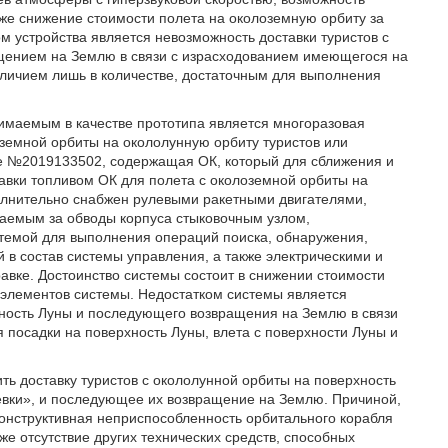
кже снижение стоимости полета на околоземную орбиту за
м устройства является невозможность доставки туристов с
щением на Землю в связи с израсходованием имеющегося на
аличием лишь в количестве, достаточным для выполнения
имаемым в качестве прототипа является многоразовая
оземной орбиты на окололунную орбиту туристов или
е №2019133502, содержащая ОК, который для сближения и
равки топливом ОК для полета с околоземной орбиты на
лнительно снабжен рулевыми ракетными двигателями,
гаемым за обводы корпуса стыковочным узлом,
стемой для выполнения операций поиска, обнаружения,
й в состав системы управления, а также электрическими и
вке. Достоинство системы состоит в снижении стоимости
 элементов системы. Недостатком системы является
хность Луны и последующего возвращения на Землю в связи
 посадки на поверхность Луны, влета с поверхности Луны и
ть доставку туристов с окололунной орбиты на поверхность
евки», и последующее их возвращение на Землю. Причиной,
онструктивная неприспособленность орбитального корабля
же отсутствие других технических средств, способных