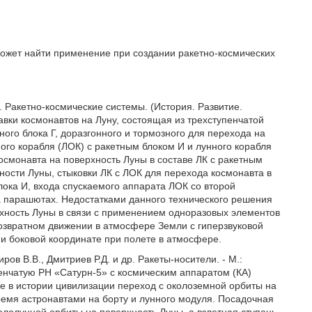
может найти применение при создании ракетно-космических
. Ракетно-космические системы. (История. Развитие.
тавки космонавтов на Луну, состоящая из трехступенчатой
тного блока Г, доразгонного и тормозного для перехода на
ного корабля (ЛОК) с ракетным блоком И и лунного корабля
космонавта на поверхность Луны в составе ЛК с ракетным
ности Луны, стыковки ЛК с ЛОК для перехода космонавта в
лока И, входа спускаемого аппарата ЛОК со второй
а парашютах. Недостатками данного технического решения
рхность Луны в связи с применением одноразовых элементов
озвратном движении в атмосфере Земли с гиперзвуковой
 и боковой координате при полете в атмосфере.
ов В.В., Дмитриев Р.Д. и др. Ракеты-носители. - М.:
пенчатую РН «Сатурн-5» с космическим аппаратом (КА)
е в истории цивилизации переход с околоземной орбиты на
ремя астронавтами на борту и лунного модуля. Посадочная