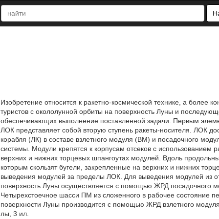
Н
Изобретение относится к ракетно-космической технике, а более ко
туристов с окололунной орбиты на поверхность Луны и последующ
обеспечивающих выполнение поставленной задачи. Первым элеме
ЛОК представляет собой вторую ступень ракеты-носителя. ЛОК до
корабля (ЛК) в составе взлетного модуля (ВМ) и посадочного мод
системы. Модули крепятся к корпусам отсеков с использованием 
верхних и нижних торцевых шпангоутах модулей. Вдоль продольны
которым скользят бугели, закрепленные на верхних и нижних тор
выведения модулей за пределы ЛОК. Для выведения модулей из от
поверхность Луны осуществляется с помощью ЖРД посадочного мо
Четырехстоечное шасси ПМ из сложенного в рабочее состояние пер
поверхности Луны производится с помощью ЖРД взлетного модуля. 
лы, 3 ил.