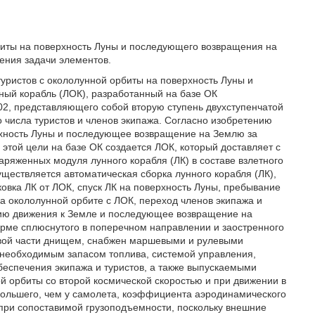
рбиты на поверхность Луны и последующего возвращения на
ения задачи элементов.
уристов с окололунной орбиты на поверхность Луны и
ый корабль (ЛОК), разработанный на базе ОК
2, представляющего собой вторую ступень двухступенчатой
 числа туристов и членов экипажа. Согласно изобретению
рхность Луны и последующее возвращение на Землю за
этой цели на базе ОК создается ЛОК, который доставляет с
аряженных модуля лунного корабля (ЛК) в составе взлетного
уществляется автоматическая сборка лунного корабля (ЛК),
ыковка ЛК от ЛОК, спуск ЛК на поверхность Луны, пребывание
на окололунной орбите с ЛОК, переход членов экипажа и
орию движения к Земле и последующее возвращение на
рме сплюснутого в поперечном направлении и заостренного
товой части днищем, снабжен маршевыми и рулевыми
 необходимым запасом топлива, системой управления,
еспечения экипажа и туристов, а также выпускаемыми
 орбиты со второй космической скоростью и при движении в
 большего, чем у самолета, коэффициента аэродинамического
 при сопоставимой грузоподъемности, поскольку внешние