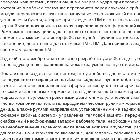
посадочными пятами, поглощающими энергию удара при посадке л
состояния в рабочее состояние переводится перед спуском с орб
модуля передаются из взлетного модуля через стыковочный инте
установлены бугели, которые при выведении ПМ из отсека скольз
верхней части посадочного модуля закреплена рама ферменной к
Рама имеет форму цилиндра, верхняя плоскость которого является
элементы стыковочного интерфейса модулей. Пружинные толкате
расстояние, достаточное для стыковки ВМ с ПМ. Дальнейшее выве
системы управления ВМ.
Задачей этого изобретения является разработка устройства для д
и последующего возвращения на Землю за уменьшенную стоимость
Поставленная задача решается тем, что устройство для доставки 
последующего возвращения на Землю, содержит лунный орбиталь
ракеты-носителя, выполненный в форме сплюснутого в поперечном
плоским и скошенным к кормовой части днищем, по бокам которо
маршевыми и рулевыми ракетными двигателями, установленными в
чистых компонентах топлива, аэродинамическими рулями - кормо
днища, а также рулями направления, установленными на задних ч
фонарем кабины, системой управления, тепловой защитой передне
снабженный необходимым запасом рабочего тела, необходимым 
жизнеобеспечения заданного числа членов экипажа и туристов, ра
двигатели - на многократное включение, для заправки топливом 
рулевыми ракетными двигателями, установленными в носовой час