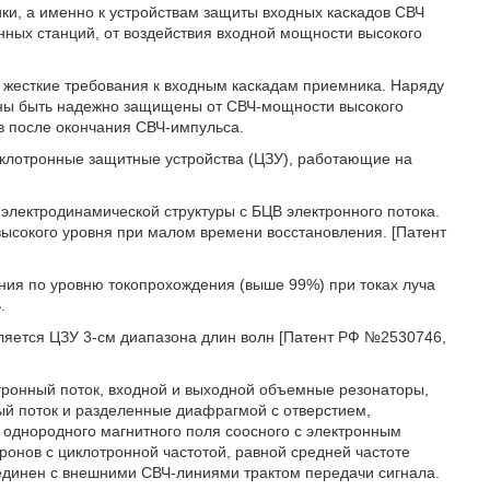
ки, а именно к устройствам защиты входных каскадов СВЧ
нных станций, от воздействия входной мощности высокого
жесткие требования к входным каскадам приемника. Наряду
ны быть надежно защищены от СВЧ-мощности высокого
 после окончания СВЧ-импульса.
иклотронные защитные устройства (ЦЗУ), работающие на
электродинамической структуры с БЦВ электронного потока.
ысокого уровня при малом времени восстановления. [Патент
ния по уровню токопрохождения (выше 99%) при токах луча
.
ляется ЦЗУ 3-см диапазона длин волн [Патент РФ №2530746,
ронный поток, входной и выходной объемные резонаторы,
ый поток и разделенные диафрагмой с отверстием,
 однородного магнитного поля соосного с электронным
ронов с циклотронной частотой, равной средней частоте
оединен с внешними СВЧ-линиями трактом передачи сигнала.