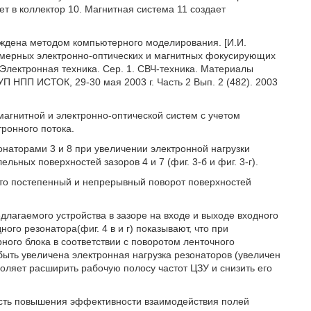
ет в коллектор 10. Магнитная система 11 создает
ждена методом компьютерного моделирования. [И.И.
рехмерных электронно-оптических и магнитных фокусирующих
 Электронная техника. Сер. 1. СВЧ-техника. Материалы
 НПП ИСТОК, 29-30 мая 2003 г. Часть 2 Вып. 2 (482). 2003
гнитной и электронно-оптической систем с учетом
тронного потока.
наторами 3 и 8 при увеличении электронной нагрузки
льных поверхностей зазоров 4 и 7 (фиг. 3-б и фиг. 3-г).
есто постепенный и непрерывный поворот поверхностей
длагаемого устройства в зазоре на входе и выходе входного
ного резонатора(фиг. 4 в и г) показывают, что при
ого блока в соответствии с поворотом ленточного
 быть увеличена электронная нагрузка резонаторов (увеличен
воляет расширить рабочую полосу частот ЦЗУ и снизить его
сть повышения эффективности взаимодействия полей