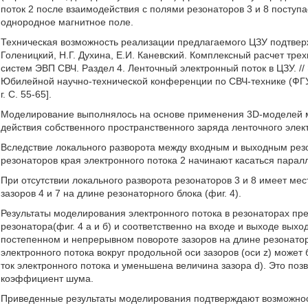
поток 2 после взаимодействия с полями резонаторов 3 и 8 поступа
однородное магнитное поле.
Техническая возможность реализации предлагаемого ЦЗУ подтвер
Голеницкий, Н.Г. Духина, Е.И. Каневский. Комплексный расчет т
систем ЭВП СВЧ. Раздел 4. Ленточный электронный поток в ЦЗУ. //
Юбилейной научно-технической конференции по СВЧ-технике (ФГУП
г. С. 55-65].
Моделирование выполнялось на основе применения 3D-моделей ма
действия собственного пространственного заряда ленточного элек
Вследствие локального разворота между входным и выходным резо
резонаторов края электронного потока 2 начинают касаться паралле
При отсутствии локального разворота резонаторов 3 и 8 имеет м
зазоров 4 и 7 на длине резонаторного блока (фиг. 4).
Результаты моделирования электронного потока в резонаторах пре
резонатора(фиг. 4 а и б) и соответственно на входе и выходе выход
постепенном и непрерывном повороте зазоров на длине резонаторн
электронного потока вокруг продольной оси зазоров (оси z) может
ток электронного потока и уменьшена величина зазора d). Это поз
коэффициент шума.
Приведенные результаты моделирования подтверждают возможно