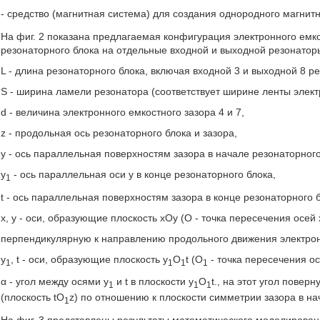
- средство (магнитная система) для создания однородного магнит
На фиг. 2 показана предлагаемая конфигурация электронного емко
резонаторного блока на отдельные входной и выходной резонаторы 
L - длина резонаторного блока, включая входной 3 и выходной 8 р
S - ширина ламели резонатора (соответствует ширине ленты электр
d - величина электронного емкостного зазора 4 и 7,
z - продольная ось резонаторного блока и зазора,
у - ось параллельная поверхностям зазора в начале резонаторного
y
- ось параллельная оси у в конце резонаторного блока,
1
t - ось параллельная поверхностям зазора в конце резонаторного 
х, у - оси, образующие плоскость хОу (О - точка пересечения осей x,
перпендикулярную к направлению продольного движения электронн
y
, t - оси, образующие плоскость y
O
t (О
- точка пересечения ос
1
1
1
1
α - угол между осями y
и t в плоскости y
O
t., на этот угол повер
1
1
1
(плоскость tO
z) по отношению к плоскости симметрии зазора в на
1
На фиг. 3 представлены результаты математического моделировани