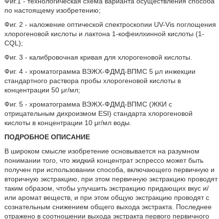
Фиг.1 - технологическая схема варианта осуществления способа
по настоящему изобретению;
Фиг. 2 - наложение оптической спектроскопии UV-Vis поглощения
хлорогеновой кислоты и лактона 1-кофеилхинной кислоты (1-
CQL);
Фиг. 3 - калибровочная кривая для хлорогеновой кислоты.
Фиг. 4 - хроматограмма ВЭЖХ-ФДМД-ВПМС 5 μл инжекции
стандартного раствора пробы хлорогеновой кислоты в
концентрации 50 μг/мл;
Фиг. 5 - хроматограмма ВЭЖХ-ФДМД-ВПМС (ЖКИ с
отрицательным дихроизмом ESI) стандарта хлорогеновой
кислоты в концентрации 10 μг/мл воды.
ПОДРОБНОЕ ОПИСАНИЕ
В широком смысле изобретение основывается на разумном
понимании того, что жидкий концентрат эспрессо может быть
получен при использовании способа, включающего первичную и
вторичную экстракцию, при этом первичную экстракцию проводят
таким образом, чтобы улучшить экстракцию придающих вкус и/
или аромат веществ, и при этом общую экстракцию проводят с
сознательным снижением общего выхода экстракта. Последнее
отражено в соотношении выхода экстракта первого первичного