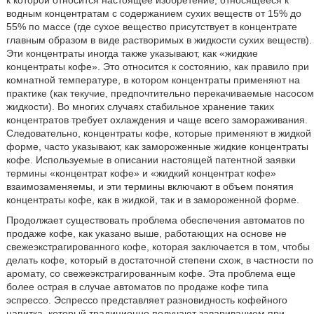
к которой относится настоящее изобретение, относящееся к
водным концентратам с содержанием сухих веществ от 15% до
55% по массе (где сухое вещество присутствует в концентрате
главным образом в виде растворимых в жидкости сухих веществ).
Эти концентраты иногда также указывают, как «жидкие
концентраты кофе». Это относится к состоянию, как правило при
комнатной температуре, в котором концентраты применяют на
практике (как текучие, предпочтительно перекачиваемые насосом
жидкости). Во многих случаях стабильное хранение таких
концентратов требует охлаждения и чаще всего замораживания.
Следовательно, концентраты кофе, которые применяют в жидкой
форме, часто указывают, как замороженные жидкие концентраты
кофе. Используемые в описании настоящей патентной заявки
термины «концентрат кофе» и «жидкий концентрат кофе»
взаимозаменяемы, и эти термины включают в объем понятия
концентраты кофе, как в жидкой, так и в замороженной форме.
Продолжает существовать проблема обеспечения автоматов по
продаже кофе, как указано выше, работающих на основе не
свежеэкстрагированного кофе, которая заключается в том, чтобы
делать кофе, который в достаточной степени схож, в частности по
аромату, со свежеэкстрагированным кофе. Эта проблема еще
более острая в случае автоматов по продаже кофе типа
эспрессо. Эспрессо представляет разновидность кофейного
напитка, который традиционно получают завариванием при