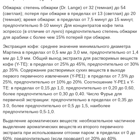
Обжарка: степень обжарки (Dr. Lange) от 32 (темная) до 54
(светлая); потеря при обжарке в пределах от 13 (светлая) до 20
(темная); время обжарки: в пределах от 7,5 минут до 15 минут,
предпочтительно 8-10 минут. Для концентратов кофе типа
эспрессо (в отличие от лунго) предпочтительно степень обжарки
для арабики с более чем 15% потерей при обжарке.
Экстракция кофе: среднее значение минимального диаметра
Мартина в пределах от 0,5 мм до 3,0 мм, предпочтительно от 1,4
мм до 1,9 мм. Общий выход экстракта для растворимых веществ
кофе (Y-TE): в пределах от 25% до 45%, предпочтительно от 30%
до 35%. Содержание растворимых сухих веществ в выходе
первого первичного извлечения (Y-PE1): в пределах от 7,5% до
25%, предпочтительно от 10% до 20%. Соотношение Y-PE1 к Y-
TE: в пределах от 0,15 до 1,0, предпочтительно от 0,20 до 0,60,
более предпочтительно от 0,30 до 0,40. Число Фурье для
первичной экстракции: предпочтительно в пределах от 0,35 до
3.0, более предпочтительно от 0,5 до 1,5, наиболее
предпочтительно 0,5-1,0.
Выделение ароматических веществ: необязательное частичное
выделение ароматических веществ из второго первичного
экстракта при использовании отгонки паром: в пределах от 0 до
60%; предпочтительно (если проводят) от 20% до 40%.