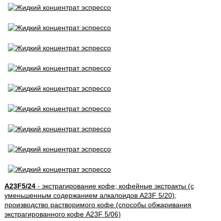
A23F5/24
- экстрагирование кофе; кофейные экстракты (с
уменьшенным содержанием алкалоидов A23F 5/20);
производство растворимого кофе (способы обжаривания
экстрагированного кофе A23F 5/06)