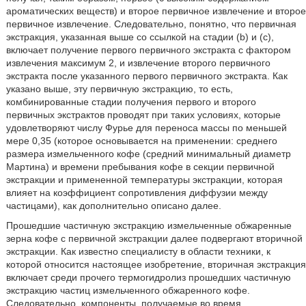
ароматических веществ) и второе первичное извлечение и второе
первичное извлечение. Следовательно, понятно, что первичная
экстракция, указанная выше со ссылкой на стадии (b) и (c),
включает получение первого первичного экстракта с фактором
извлечения максимум 2, и извлечение второго первичного
экстракта после указанного первого первичного экстракта. Как
указано выше, эту первичную экстракцию, то есть,
комбинированные стадии получения первого и второго
первичных экстрактов проводят при таких условиях, которые
удовлетворяют числу Фурье для переноса массы по меньшей
мере 0,35 (которое основывается на применении: среднего
размера измельченного кофе (средний минимальный диаметр
Мартина) и времени пребывания кофе в секции первичной
экстракции и примененной температуры экстракции, которая
влияет на коэффициент сопротивления диффузии между
частицами), как дополнительно описано далее.
Прошедшие частичную экстракцию измельченные обжаренные
зерна кофе с первичной экстракции далее подвергают вторичной
экстракции. Как известно специалисту в области техники, к
которой относится настоящее изобретение, вторичная экстракция
включает среди прочего термогидролиз прошедших частичную
экстракцию частиц измельченного обжаренного кофе.
Следовательно, компоненты, получаемые во время