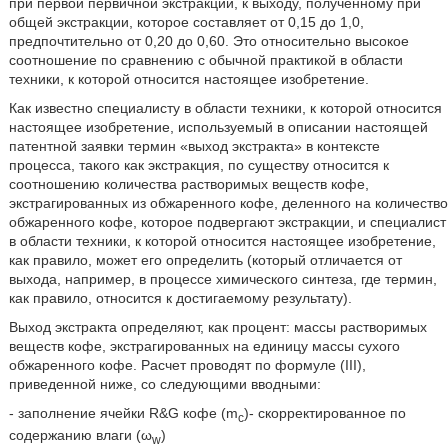
при первой первичной экстракции, к выходу, полученному при
общей экстракции, которое составляет от 0,15 до 1,0,
предпочтительно от 0,20 до 0,60. Это относительно высокое
соотношение по сравнению с обычной практикой в области
техники, к которой относится настоящее изобретение.
Как известно специалисту в области техники, к которой относится
настоящее изобретение, используемый в описании настоящей
патентной заявки термин «выход экстракта» в контексте
процесса, такого как экстракция, по существу относится к
соотношению количества растворимых веществ кофе,
экстрагированных из обжаренного кофе, деленного на количество
обжаренного кофе, которое подвергают экстракции, и специалист
в области техники, к которой относится настоящее изобретение,
как правило, может его определить (который отличается от
выхода, например, в процессе химического синтеза, где термин,
как правило, относится к достигаемому результату).
Выход экстракта определяют, как процент: массы растворимых
веществ кофе, экстрагированных на единицу массы сухого
обжаренного кофе. Расчет проводят по формуле (III),
приведенной ниже, со следующими вводными:
- заполнение ячейки R&G кофе (m
)- скорректированное по
c
содержанию влаги (ω
)
w