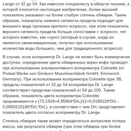
Lange от 32 до 54. Как известно специалисту в области техники, к
которой относится настоящее изобретение, более высокий
показатель указывает на более слабую степень обжарки. Таким
образом, показатель нижнего сегмента предела подходит для
внешнего вида признака крепкого эспрессо, при этом показатель
верхнего сегмента предела больше сопоставим с эспрессо, тип
которого известен, как «лунго (который в случае, когда он
является свежезаваренным, получен при использовании
количества воды большего, чем для традиционного эспрессо).
В случае, если колориметр Dr. Lange не может быть коммерчески
доступен, определение цвета обжаренных зерен кофе проводят
при использовании альтернативного колориметра Colorette (от
Probat-Werke von Gimborn Maschinenfabrik GmbH, Emmerich,
Germany). При использовании колориметра Colorette type 3B,
пределы показателей от 32 до 54 колориметра Dr. Lange
соответствуют пределам показателей от 54 до 100. Таким
образом, показатель цвета колориметра Colorette
приравнивается к (73,1918+4,95864*DrL)/(1+0,0188118*DrL -
0,0000215185*DrL*DrL), в соответствии с чем DrL представляет
показатель цвета согласно колориметру Dr. Lange.
Степень обжарки также может определяться контролем потери
массы, как результата обжарки (при этом обжарка при более