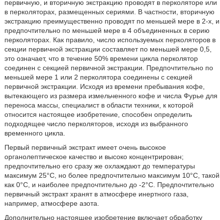
первичную, и вторичную экстракцию проводят в перколяторе или
в перколяторах, размещенных сериями. В частности, вторичную
экстракцию преимущественно проводят по меньшей мере в 2-х, и
предпочтительно по меньшей мере в 4 объединенных в серию
перколяторах. Как правило, число используемых перколяторов в
секции первичной экстракции составляет по меньшей мере 0,5,
это означает, что в течение 50% времени цикла перколятор
соединен с секцией первичной экстракции. Предпочтительно по
меньшей мере 1 или 2 перколятора соединены с секцией
первичной экстракции. Исходя из времени пребывания кофе,
вытекающего из размера измельченного кофе и числа Фурье для
переноса массы, специалист в области техники, к которой
относится настоящее изобретение, способен определить
подходящее число перколяторов, исходя из выбранного
временного цикла.
Первый первичный экстракт имеет очень высокое
органолептическое качество и высоко концентрирован;
предпочтительно его сразу же охлаждают до температуры
максимум 25°C, но более предпочтительно максимум 10°C, такой
как 0°C, и наиболее предпочтительно до -2°C. Предпочтительно
первичный экстракт хранят в атмосфере инертного газа,
например, атмосфере азота.
Дополнительно настоящее изобретение включает обработку