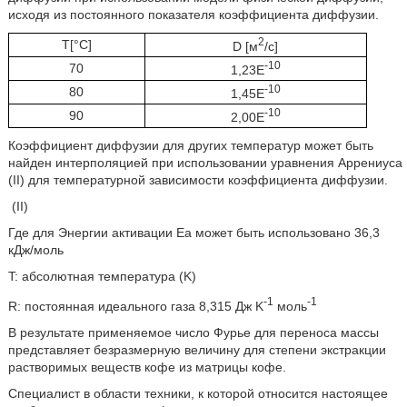
исходя из постоянного показателя коэффициента диффузии.
2
T[°C]
D [м
/с]
-10
70
1,23E
-10
80
1,45E
-10
90
2,00E
Коэффициент диффузии для других температур может быть
найден интерполяцией при использовании уравнения Аррениуса
(II) для температурной зависимости коэффициента диффузии.
(II)
Где для Энергии активации Ea может быть использовано 36,3
кДж/моль
T: абсолютная температура (K)
-1
-1
R: постоянная идеального газа 8,315 Дж K
моль
В результате применяемое число Фурье для переноса массы
представляет безразмерную величину для степени экстракции
растворимых веществ кофе из матрицы кофе.
Специалист в области техники, к которой относится настоящее