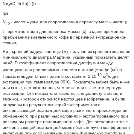
2
N
=D. t/(Rp)
(I)
Fo
где
N
- число Фурье для сопротивления переносу массы частиц;
Fo
t - время контакта для переноса массы (с); задано временем
пребывания измельченного кофе в первичной экстракционной
секции;
Rp - средний радиус частицы (м); получен из среднего значения
минимального диаметра Мартина, указанный показатель делят
на=2; D коэффициент сопротивления диффузии между
2
частицами для растворимых веществ в матрице кофе (м
/с).
-10
2
Показатель для D, как правило составляет 2,10
м
/с для
экстракции при температуре 95°C. Показатель может быть ниже
или выше, соответственно, чем ниже или выше температура
экстракции. Эти показатели известны специалисту в области
техники, к которой относится настоящее изобретение, и были
получены по результатам серий экспериментов с
исчерпывающей экстракцией кофе различного происхождения,
обжаренного при различных условиях и экстрагированного при
различном размере измельченного кофе. Для экспериментов с
исчерпывающей экстракцией может быть получен коэффициент
диффузии при использовании модели физической диффузии,