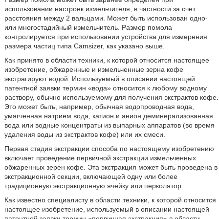
использовании настроек измельчителя, в частности за счет
расстояния между 2 вальцами. Может быть использован одно-
или многостадийный измельчитель. Размер помола
контролируется при использовании устройства для измерения
размера частиц типа Camsizer, как указано выше.
Как принято в области техники, к которой относится настоящее
изобретение, обжаренные и измельченные зерна кофе
экстрагируют водой. Используемый в описании настоящей
патентной заявки термин «вода» относится к любому водному
раствору, обычно используемому для получения экстрактов кофе.
Это может быть, например, обычная водопроводная вода,
умягченная натрием вода, катион и анион деминерализованная
вода или водные концентраты из выпарных аппаратов (во время
удаления воды из экстрактов кофе) или их смеси.
Первая стадия экстракции способа по настоящему изобретению
включает проведение первичной экстракции измельченных
обжаренных зерен кофе. Эта экстракция может быть проведена в
экстракционной секции, включающей одну или более
традиционную экстракционную ячейку или перколятор.
Как известно специалисту в области техники, к которой относится
настоящее изобретение, используемый в описании настоящей
патентной заявки термин «первичная экстракция» в области