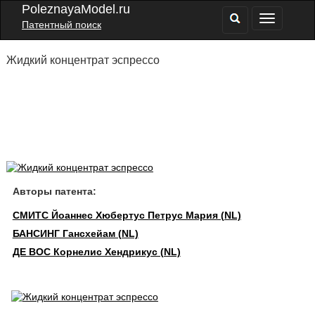
PoleznayaModel.ru
Патентный поиск
Жидкий концентрат эспрессо
Авторы патента:
СМИТС Йоаннес Хюбертус Петрус Мария (NL)
БАНСИНГ Гансхейам (NL)
ДЕ ВОС Корнелис Хендрикус (NL)