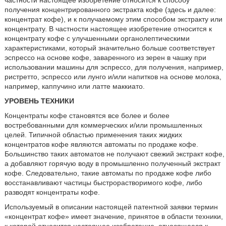
частности настоящее изобретение относится к способу
получения концентрированного экстракта кофе (здесь и далее:
концентрат кофе), и к получаемому этим способом экстракту или
концентрату. В частности настоящее изобретение относится к
концентрату кофе с улучшенными органолептическими
характеристиками, который значительно больше соответствует
эспрессо на основе кофе, заваренного из зерен в чашку при
использовании машины для эспрессо, для получения, например,
ристретто, эспрессо или лунго и/или напитков на основе молока,
например, каппучино или латте маккиато.
УРОВЕНЬ ТЕХНИКИ
Концентраты кофе становятся все более и более
востребованными для коммерческих и/или промышленных
целей. Типичной областью применения таких жидких
концентратов кофе являются автоматы по продаже кофе.
Большинство таких автоматов не получают свежий экстракт кофе,
а добавляют горячую воду в промышленно полученный экстракт
кофе. Следовательно, такие автоматы по продаже кофе либо
восстанавливают частицы быстрорастворимого кофе, либо
разводят концентраты кофе.
Используемый в описании настоящей патентной заявки термин
«концентрат кофе» имеет значение, принятое в области техники,