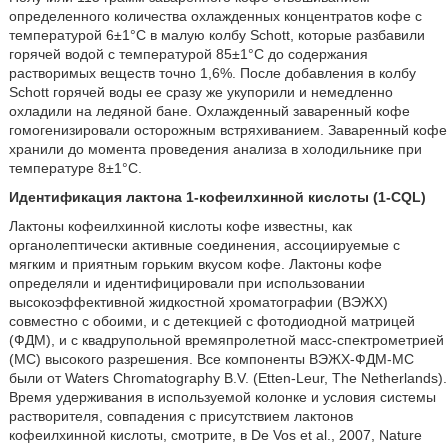
определенного количества охлажденных концентратов кофе с
температурой 6±1°C в малую колбу Schott, которые разбавили
горячей водой с температурой 85±1°C до содержания
растворимых веществ точно 1,6%. После добавления в колбу
Schott горячей воды ее сразу же укупорили и немедленно
охладили на ледяной бане. Охлажденный заваренный кофе
гомогенизировали осторожным встряхиванием. Заваренный кофе
хранили до момента проведения анализа в холодильнике при
температуре 8±1°C.
Идентификация лактона 1-кофеилхинной кислоты (1-CQL)
Лактоны кофеилхинной кислоты кофе известны, как
органолептически активные соединения, ассоциируемые с
мягким и приятным горьким вкусом кофе. Лактоны кофе
определяли и идентифицировали при использовании
высокоэффективной жидкостной хроматографии (ВЭЖХ)
совместно с обоими, и с детекцией с фотодиодной матрицей
(ФДМ), и с квадрупольной времяпролетной масс-спектрометрией
(МС) высокого разрешения. Все компоненты ВЭЖХ-ФДМ-МС
были от Waters Chromatography B.V. (Etten-Leur, The Netherlands).
Время удерживания в используемой колонке и условия системы
растворителя, совпадения с присутствием лактонов
кофеилхинной кислоты, смотрите, в De Vos et al., 2007, Nature