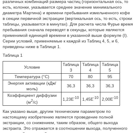
различных комбинаций размера частиц (горизонтальная ось, то
есть, колонки, указывается среднее значение минимального
диаметра Мартина) и времени пребывания измельченного кофе
в секции первичной экстракции (вертикальная ось, то есть, строки
таблицы, указывается в минутах). Для расчета числа Фурье время
пребывания сначала переводят в секунды, которые являются
применимой единицей времени в указанной выше формуле (I).
Серии условий, применяемые к каждой из Таблиц 4, 5, и 6,
приведены ниже в Таблице 1.
Таблица 1
Таблица
Таблица
Таблица
Условие
3
4
5
Температура (°C)
70
80
95
Энергия активации (кДж/
36,3
36,3
36,3
моль)
Коэффициент диффузии
-10
-10
-10
1,23E
1,45E
2,00E
2
(м
/с)
Как указано выше, другим техническим параметром по
настоящему изобретению является проведение полной
экстракции, со снижением, таким образом, общего выхода
экстракта. Это отражается в соотношении выхода, полученного