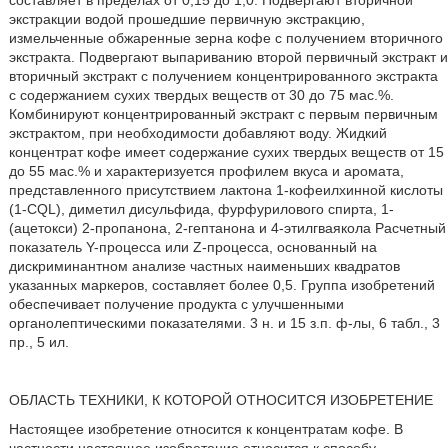
составляет в пределах от 0,15 до 1,0. Подвергают вторичной
экстракции водой прошедшие первичную экстракцию,
измельченные обжаренные зерна кофе с получением вторичного
экстракта. Подвергают выпариванию второй первичный экстракт и
вторичный экстракт с получением концентрированного экстракта
с содержанием сухих твердых веществ от 30 до 75 мас.%.
Комбинируют концентрированный экстракт с первым первичным
экстрактом, при необходимости добавляют воду. Жидкий
концентрат кофе имеет содержание сухих твердых веществ от 15
до 55 мас.% и характеризуется профилем вкуса и аромата,
представленного присутствием лактона 1-кофеилхинной кислоты
(1-CQL), диметил дисульфида, фурфурилового спирта, 1-
(ацетокси) 2-пропанона, 2-гептанона и 4-этилгваякола Расчетный
показатель Y-процесса или Z-процесса, основанный на
дискриминантном анализе частных наименьших квадратов
указанных маркеров, составляет более 0,5. Группа изобретений
обеспечивает получение продукта с улучшенными
органолептическими показателями. 3 н. и 15 з.п. ф-лы, 6 табл., 3
пр., 5 ил.
ОБЛАСТЬ ТЕХНИКИ, К КОТОРОЙ ОТНОСИТСЯ ИЗОБРЕТЕНИЕ
Настоящее изобретение относится к концентратам кофе. В