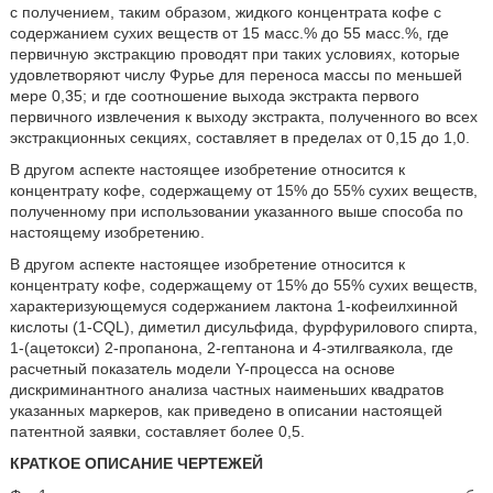
с получением, таким образом, жидкого концентрата кофе с
содержанием сухих веществ от 15 масс.% до 55 масс.%, где
первичную экстракцию проводят при таких условиях, которые
удовлетворяют числу Фурье для переноса массы по меньшей
мере 0,35; и где соотношение выхода экстракта первого
первичного извлечения к выходу экстракта, полученного во всех
экстракционных секциях, составляет в пределах от 0,15 до 1,0.
В другом аспекте настоящее изобретение относится к
концентрату кофе, содержащему от 15% до 55% сухих веществ,
полученному при использовании указанного выше способа по
настоящему изобретению.
В другом аспекте настоящее изобретение относится к
концентрату кофе, содержащему от 15% до 55% сухих веществ,
характеризующемуся содержанием лактона 1-кофеилхинной
кислоты (1-CQL), диметил дисульфида, фурфурилового спирта,
1-(ацетокси) 2-пропанона, 2-гептанона и 4-этилгваякола, где
расчетный показатель модели Y-процесса на основе
дискриминантного анализа частных наименьших квадратов
указанных маркеров, как приведено в описании настоящей
патентной заявки, составляет более 0,5.
КРАТКОЕ ОПИСАНИЕ ЧЕРТЕЖЕЙ