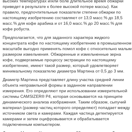
высоких температурах и/или боле длительное время обжарки
приведет в результате к более высокой потере массы). Как
правило, предпочтительные показатели степени обжарки по
настоящему изобретению составляют от 13,0 масс.% до 18,5
масс.% для кофе арабика и от 16,0 масс.% до 20 масс.% для
кофе робуста.
Предполагается, что для заданного характера жидкого
концентрата кофе по настоящему изобретению в промышленном
масштабе выгодно применять помол кофе с относительно малым
размером измельчения. Обжаренные и измельченные зерна
кофе, подвергаемые процессу экстракции по настоящему
изобретению, имеют такой размер, который удовлетворяет
минимальному показателю диаметра Мартина от 0,5 до 3 мм.
Диаметр Мартина представляет длину участка средней линии
объекта неправильной формы в заданном направлении
измерения. Его определяют при использовании измерительной
системы CAMSIZER® P4, которая основывается на принципе
динамического анализа изображения. Таким образом, сыпучий
материал (размер частиц которого определяют) попадает между
источником света и камерами. Каждая частица детектируется
камерами и затем оцифровывается и обрабатывается
подключенным компьютером.