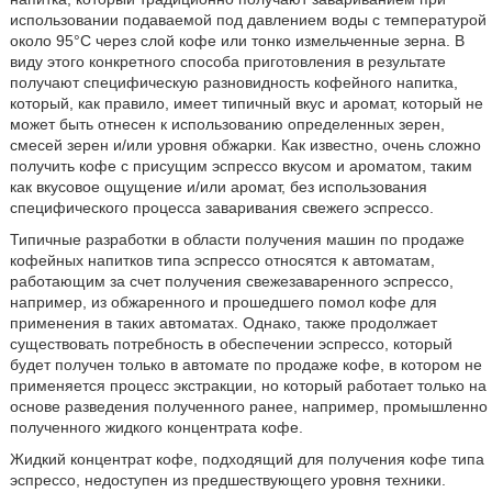
использовании подаваемой под давлением воды с температурой
около 95°C через слой кофе или тонко измельченные зерна. В
виду этого конкретного способа приготовления в результате
получают специфическую разновидность кофейного напитка,
который, как правило, имеет типичный вкус и аромат, который не
может быть отнесен к использованию определенных зерен,
смесей зерен и/или уровня обжарки. Как известно, очень сложно
получить кофе с присущим эспрессо вкусом и ароматом, таким
как вкусовое ощущение и/или аромат, без использования
специфического процесса заваривания свежего эспрессо.
Типичные разработки в области получения машин по продаже
кофейных напитков типа эспрессо относятся к автоматам,
работающим за счет получения свежезаваренного эспрессо,
например, из обжаренного и прошедшего помол кофе для
применения в таких автоматах. Однако, также продолжает
существовать потребность в обеспечении эспрессо, который
будет получен только в автомате по продаже кофе, в котором не
применяется процесс экстракции, но который работает только на
основе разведения полученного ранее, например, промышленно
полученного жидкого концентрата кофе.
Жидкий концентрат кофе, подходящий для получения кофе типа
эспрессо, недоступен из предшествующего уровня техники.