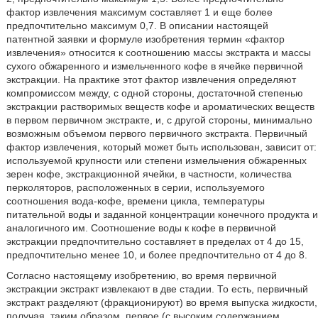
фактор извлечения максимум составляет 1 и еще более
предпочтительно максимум 0,7. В описании настоящей
патентной заявки и формуле изобретения термин «фактор
извлечения» относится к соотношению массы экстракта и массы
сухого обжаренного и измельченного кофе в ячейке первичной
экстракции. На практике этот фактор извлечения определяют
компромиссом между, с одной стороны, достаточной степенью
экстракции растворимых веществ кофе и ароматических веществ
в первом первичном экстракте, и, с другой стороны, минимально
возможным объемом первого первичного экстракта. Первичный
фактор извлечения, который может быть использован, зависит от:
используемой крупности или степени измельчения обжаренных
зерен кофе, экстракционной ячейки, в частности, количества
перколяторов, расположенных в серии, используемого
соотношения вода-кофе, времени цикла, температуры
питательной воды и заданной концентрации конечного продукта и
аналогичного им. Соотношение воды к кофе в первичной
экстракции предпочтительно составляет в пределах от 4 до 15,
предпочтительно менее 10, и более предпочтительно от 4 до 8.
Согласно настоящему изобретению, во время первичной
экстракции экстракт извлекают в две стадии. То есть, первичный
экстракт разделяют (фракционируют) во время выпуска жидкости,
получая, таким образом, первое (с высоким содержанием