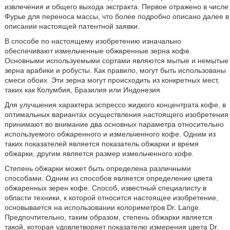
извлечения и общего выхода экстракта. Первое отражено в числе
Фурье для переноса массы, что более подробно описано далее в
описании настоящей патентной заявки.
В способе по настоящему изобретению изначально
обеспечивают измельченные обжаренные зерна кофе.
Основными используемыми сортами являются мытые и немытые
зерна арабики и робусты. Как правило, могут быть использованы
смеси обоих. Эти зерна могут происходить из конкретных мест,
таких как Колумбия, Бразилия или Индонезия.
Для улучшения характера эспрессо жидкого концентрата кофе, в
оптимальных вариантах осуществления настоящего изобретения
принимают во внимание два основных параметра относительно
используемого обжаренного и измельченного кофе. Одним из
таких показателей является показатель обжарки и время
обжарки, другим является размер измельченного кофе.
Степень обжарки может быть определена различными
способами. Одним из способов является определение цвета
обжаренных зерен кофе. Способ, известный специалисту в
области техники, к которой относится настоящее изобретение,
основывается на использовании колориметров Dr. Lange.
Предпочтительно, таким образом, степень обжарки является
такой, которая удовлетворяет показателю измерения цвета Dr.