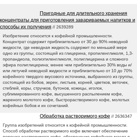
Пригодные для длительного хранения
концентраты для приготовления завариваемых напитков и
способы их получения
// 2639289
Изобретение относится к кофейной промышленности.
Концентрат содержит приблизительно от 30 до 90% неводной
жидкости, где неводная жидкость содержит по меньшей мере
одно из группы, состоящей из глицерина, пропиленгликоля, 1,3-
пропандиола, полиэтиленгликоля, полиглицерина и сложного
эфира полиглицерина; менее чем приблизительно 30% воды и/
или летучей неводной жидкости и приблизительно от 10 до 70%
кофейного твердого вкусового источника, выбранного из группы,
состоящей из бобов, зерен, листьев, корней, цветков, веточек,
стеблей, коры, стручков, бутонов, кожицы, иголок,
сублимированного кофе, высушенного распылением кофе,
жареного молотого кофе, быстрорастворимого кофе, молотых
кофейных бобов и их сочетаний.
Обработка растворимого кофе
// 2636347
Группа изобретений относится к кофейной промышленности.
Способ обработки растворимого кофе включает обеспечение
порошка растворимого кофе, обеспечение кофейного масла в