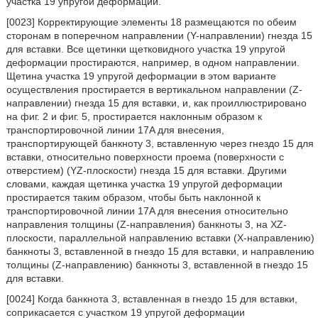
участка 19 упругой деформации.
[0023] Корректирующие элементы 18 размещаются по обеим
сторонам в поперечном направлении (Y-направлении) гнезда 15
для вставки. Все щетинки щетковидного участка 19 упругой
деформации простираются, например, в одном направлении.
Щетина участка 19 упругой деформации в этом варианте
осуществления простирается в вертикальном направлении (Z-
направлении) гнезда 15 для вставки, и, как проиллюстрировано
на фиг. 2 и фиг. 5, простирается наклонным образом к
транспортировочной линии 17A для внесения,
транспортирующей банкноту 3, вставленную через гнездо 15 для
вставки, относительно поверхности проема (поверхности с
отверстием) (YZ-плоскости) гнезда 15 для вставки. Другими
словами, каждая щетинка участка 19 упругой деформации
простирается таким образом, чтобы быть наклонной к
транспортировочной линии 17A для внесения относительно
направления толщины (Z-направления) банкноты 3, на XZ-
плоскости, параллельной направлению вставки (X-направлению)
банкноты 3, вставленной в гнездо 15 для вставки, и направлению
толщины (Z-направлению) банкноты 3, вставленной в гнездо 15
для вставки.
[0024] Когда банкнота 3, вставленная в гнездо 15 для вставки,
соприкасается с участком 19 упругой деформации