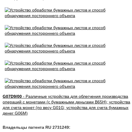
G07D9/00
- Различные устройства для облегчения производства
операций с монетами (с бумажными деньгами B65H); устройства
для счета монет (по весу G01G; устройства для счета бумажных
денег G06M)
Владельцы патента RU 2731249: