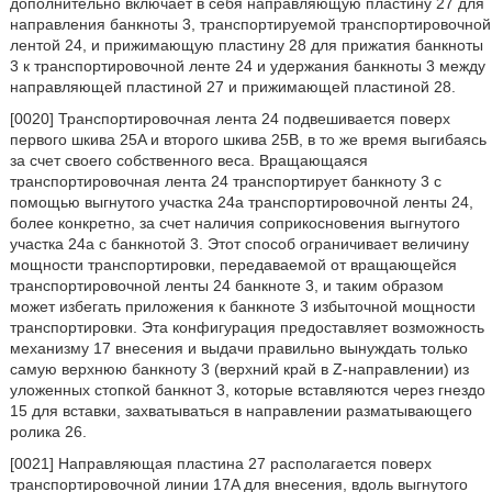
дополнительно включает в себя направляющую пластину 27 для
направления банкноты 3, транспортируемой транспортировочной
лентой 24, и прижимающую пластину 28 для прижатия банкноты
3 к транспортировочной ленте 24 и удержания банкноты 3 между
направляющей пластиной 27 и прижимающей пластиной 28.
[0020] Транспортировочная лента 24 подвешивается поверх
первого шкива 25A и второго шкива 25B, в то же время выгибаясь
за счет своего собственного веса. Вращающаяся
транспортировочная лента 24 транспортирует банкноту 3 с
помощью выгнутого участка 24a транспортировочной ленты 24,
более конкретно, за счет наличия соприкосновения выгнутого
участка 24a с банкнотой 3. Этот способ ограничивает величину
мощности транспортировки, передаваемой от вращающейся
транспортировочной ленты 24 банкноте 3, и таким образом
может избегать приложения к банкноте 3 избыточной мощности
транспортировки. Эта конфигурация предоставляет возможность
механизму 17 внесения и выдачи правильно вынуждать только
самую верхнюю банкноту 3 (верхний край в Z-направлении) из
уложенных стопкой банкнот 3, которые вставляются через гнездо
15 для вставки, захватываться в направлении разматывающего
ролика 26.
[0021] Направляющая пластина 27 располагается поверх
транспортировочной линии 17A для внесения, вдоль выгнутого