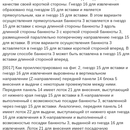
качестве своей короткой стороны. Гнездо 16 для извлечения
образовано под гнездом 15 для вставки и является
прямоугольным, как и гнездо 15 для вставки. В этом варианте
осуществления прямоугольная банкнота 3 вставляется в гнездо
15 для вставки с конца длинной стороны банкноты 3 вдоль
длинной стороны банкноты 3 с короткой стороной банкноты 3,
размещенной параллельно поперечному направлению гнезда 15
для вставки. В этом варианте осуществления банкнота 3
вставляется в гнездо 15 для вставки короткой стороной вперед. В
другом способе банкнота 3 может быть вставлена в гнездо 15 для
вставки длинной стороной вперед.
[0017] Как проиллюстрировано на фиг. 2, гнездо 15 для вставки и
гнездо 16 для извлечения выровнены в вертикальном
направлении (Z-направлении) передней панели 14 блока 5
внесения и выдачи с некоторым промежутком между ними.
Передняя панель 14 имеет лоток 21 для внесения, выступающий
от нижнего края гнезда 15 для вставки в X-направлении и
выполненный с возможностью посадки банкноты 3, вставленной
через гнездо 15 для вставки. Аналогично, передняя панель 14
имеет лоток 22 для выдачи, выступающий от нижнего края гнезда
16 для извлечения в X-направлении и выполненный с
возможностью посадки банкноты 3, выданной из гнезда 16 для
извлечения. Лоток 21 для внесения имеет посадочную