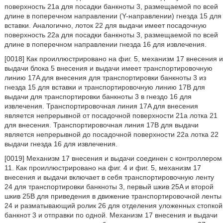
поверхность 21a для посадки банкноты 3, размещаемой по всей
длине в поперечном направлении (Y-направлении) гнезда 15 для
вставки. Аналогично, лоток 22 для выдачи имеет посадочную
поверхность 22a для посадки банкноты 3, размещаемой по всей
длине в поперечном направлении гнезда 16 для извлечения.
[0018] Как проиллюстрировано на фиг. 5, механизм 17 внесения и
выдачи блока 5 внесения и выдачи имеет транспортировочную
линию 17A для внесения для транспортировки банкноты 3 из
гнезда 15 для вставки и транспортировочную линию 17B для
выдачи для транспортировки банкноты 3 в гнездо 16 для
извлечения. Транспортировочная линия 17A для внесения
является непрерывной от посадочной поверхности 21a лотка 21
для внесения. Транспортировочная линия 17B для выдачи
является непрерывной до посадочной поверхности 22a лотка 22
выдачи гнезда 16 для извлечения.
[0019] Механизм 17 внесения и выдачи соединен с контроллером
11. Как проиллюстрировано на фиг. 4 и фиг. 5, механизм 17
внесения и выдачи включает в себя транспортировочную ленту
24 для транспортировки банкноты 3, первый шкив 25A и второй
шкив 25B для приведения в движение транспортировочной ленты
24 и разматывающий ролик 26 для отделения уложенных стопкой
банкнот 3 и отправки по одной. Механизм 17 внесения и выдачи