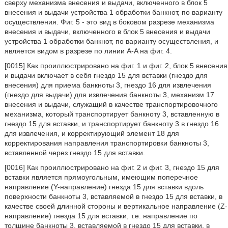
сверху механизма внесения и выдачи, включенного в блок 5
внесения и выдачи устройства 1 обработки банкнот, по варианту
осуществления. Фиг. 5 - это вид в боковом разрезе механизма
внесения и выдачи, включенного в блок 5 внесения и выдачи
устройства 1 обработки банкнот, по варианту осуществления, и
является видом в разрезе по линии A-A на фиг. 4.
[0015] Как проиллюстрировано на фиг. 1 и фиг. 2, блок 5 внесения
и выдачи включает в себя гнездо 15 для вставки (гнездо для
внесения) для приема банкноты 3, гнездо 16 для извлечения
(гнездо для выдачи) для извлечения банкноты 3, механизм 17
внесения и выдачи, служащий в качестве транспортировочного
механизма, который транспортирует банкноту 3, вставленную в
гнездо 15 для вставки, и транспортирует банкноту 3 в гнездо 16
для извлечения, и корректирующий элемент 18 для
корректирования направления транспортировки банкноты 3,
вставленной через гнездо 15 для вставки.
[0016] Как проиллюстрировано на фиг. 2 и фиг. 3, гнездо 15 для
вставки является прямоугольным, имеющим поперечное
направление (Y-направление) гнезда 15 для вставки вдоль
поверхности банкноты 3, вставляемой в гнездо 15 для вставки, в
качестве своей длинной стороны и вертикальное направление (Z-
направление) гнезда 15 для вставки, т.е. направление по
толщине банкноты 3, вставляемой в гнездо 15 для вставки, в