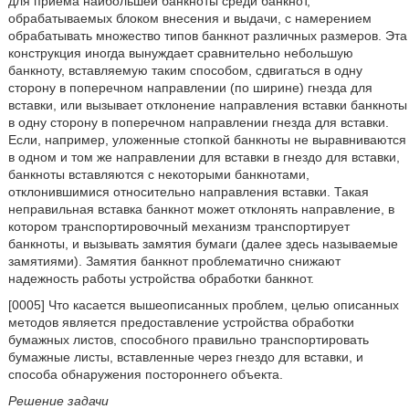
для приема наибольшей банкноты среди банкнот,
обрабатываемых блоком внесения и выдачи, с намерением
обрабатывать множество типов банкнот различных размеров. Эта
конструкция иногда вынуждает сравнительно небольшую
банкноту, вставляемую таким способом, сдвигаться в одну
сторону в поперечном направлении (по ширине) гнезда для
вставки, или вызывает отклонение направления вставки банкноты
в одну сторону в поперечном направлении гнезда для вставки.
Если, например, уложенные стопкой банкноты не выравниваются
в одном и том же направлении для вставки в гнездо для вставки,
банкноты вставляются с некоторыми банкнотами,
отклонившимися относительно направления вставки. Такая
неправильная вставка банкнот может отклонять направление, в
котором транспортировочный механизм транспортирует
банкноты, и вызывать замятия бумаги (далее здесь называемые
замятиями). Замятия банкнот проблематично снижают
надежность работы устройства обработки банкнот.
[0005] Что касается вышеописанных проблем, целью описанных
методов является предоставление устройства обработки
бумажных листов, способного правильно транспортировать
бумажные листы, вставленные через гнездо для вставки, и
способа обнаружения постороннего объекта.
Решение задачи