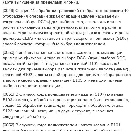
карта выпущена за пределами Японии.
[0049] Секция 11 обработки транзакций отображает на секции 40
отображения операций экран операций (далее называемый
«экраном выбора DCC») для выбора того, выполнять или нет
расчет в локальной валюте (в иенах) или выполнять расчет в
валюте страны выпуска кредитной карты (в валюте своей страны:
долларах США) или остановить транзакцию, и принимает (S106)
способ расчета, который был выбран пользователем.
[0050] Фиг. 4 является пояснительной схемой, показывающей
пример конфигурации экрана выбора DCC. Экран выбора DCC,
показанный на фиг. 4, выдается с клавишей В101 локальной
валюты для приема выбора расчета в локальной валюте (иенах),
клавишей В102 валюты своей страны для приема выбора расчета
в валюте своей страны, и клавишей В103 отмены для приема
выбора остановки транзакции.
[0051] В случаях, когда пользователем нажата (S107) клавиша
В103 отмены, и обработка транзакции должна быть остановлена,
секция 11 обработки транзакций переходит к обработке этапа
S122, описанной ниже, или, в других случаях, выполняет
следующую обработку.
[0052] В случаях, когда пользователем нажата клавиша В101
локальной валюты, и должна быть выполнена обработка для