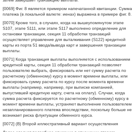
затем завершает транзакцию выплаты.
[0069] Фиг. 8 является примером напечатанной квитанции. Сумма
платежа (в локальной валюте: иенах) выражена в примере фиг. 8.
[0070] Кроме того, в случаях, когда на вышеупомянутом этапе
S107, этапе S111, или этапе S117 выполнено определение для
остановки транзакции, секция 11 обработки транзакций
осуществляет управление для выталкивания (S122) кредитной
карты из порта 51 ввода/вывода карт и завершения транзакции
выплаты.
[0071] Когда транзакция выплаты выполняется с использованием
кредитной карты, секция 11 обработки транзакций позволяет
пользователю выбрать, фиксировать или нет сумму расчета по
расчетному (обменному) курсу в момент времени выплаты, или
фиксировать сумму расчета по курсу после момента времени
выплаты (например, например, при выписке компанией,
выпустившей кредитную карту, счета на оплату). Случаи, когда
сумма расчета фиксируется по расчетному (обменному) курсу в
момент времени выплаты, устраняют выполнение пользователем
незапланированного платежа впоследствии, поскольку больше не
возникает риска флуктуации обменного курса.
[0072] (B) Второй иллюстративный вариант осуществления