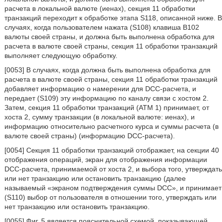
расчета в локальной валюте (иенах), секция 11 обработки
транзакций переходит к обработке этапа S118, описанной ниже. В
случаях, когда пользователем нажата (S108) клавиша В102
валюты своей страны, и должна быть выполнена обработка для
расчета в валюте своей страны, секция 11 обработки транзакций
выполняет следующую обработку.
[0053] В случаях, когда должна быть выполнена обработка для
расчета в валюте своей страны, секция 11 обработки транзакций
добавляет информацию о намерении для DCC-расчета, и
передает (S109) эту информацию по каналу связи с хостом 2.
Затем, секция 11 обработки транзакций (ATM 1) принимает, от
хоста 2, сумму транзакции (в локальной валюте: иенах), и
информацию относительно расчетного курса и суммы расчета (в
валюте своей страны) (информацию DCC-расчета).
[0054] Секция 11 обработки транзакций отображает, на секции 40
отображения операций, экран для отображения информации
DCC-расчета, принимаемой от хоста 2, и выбора того, утверждать
или нет транзакцию или остановить транзакцию (далее
называемый «экраном подтверждения суммы DCC», и принимает
(S110) выбор от пользователя в отношении того, утверждать или
нет транзакцию или остановить транзакцию.
[0055] Фиг. 5 является пояснительной схемой, показывающей