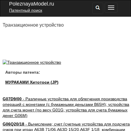
PoleznayaModel.ru
Патентный поиск
Транзакционное устройство
Авторы патента:
МУРАКАМИ Хитотоси (JP)
G07D9/00
- Различные устройства для облегчения производства
операций с монетами (с бумажными деньгами B65H); устройства
для счета монет (по весу G01G; устройства для счета бумажных
денег G06M)
G06Q20/18
- Вычисление; счет (счетные устройства для подсчета
очков при играх A63B 71/06,A63D 15/20,A63F 1/18; комбинации