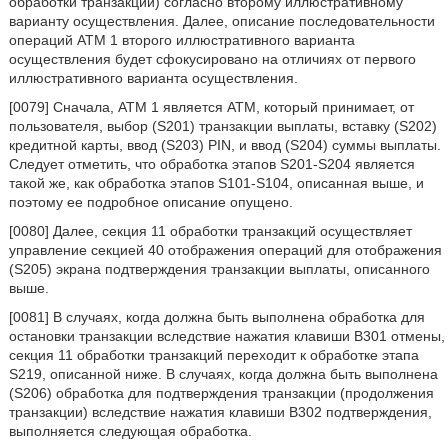
обработки транзакции) согласно второму иллюстративному
варианту осуществления. Далее, описание последовательности
операций ATM 1 второго иллюстративного варианта
осуществления будет сфокусировано на отличиях от первого
иллюстративного варианта осуществления.
[0079] Сначала, ATM 1 является ATM, который принимает, от
пользователя, выбор (S201) транзакции выплаты, вставку (S202)
кредитной карты, ввод (S203) PIN, и ввод (S204) суммы выплаты.
Следует отметить, что обработка этапов S201-S204 является
такой же, как обработка этапов S101-S104, описанная выше, и
поэтому ее подробное описание опущено.
[0080] Далее, секция 11 обработки транзакций осуществляет
управление секцией 40 отображения операций для отображения
(S205) экрана подтверждения транзакции выплаты, описанного
выше.
[0081] В случаях, когда должна быть выполнена обработка для
остановки транзакции вследствие нажатия клавиши В301 отмены,
секция 11 обработки транзакций переходит к обработке этапа
S219, описанной ниже. В случаях, когда должна быть выполнена
(S206) обработка для подтверждения транзакции (продолжения
транзакции) вследствие нажатия клавиши В302 подтверждения,
выполняется следующая обработка.