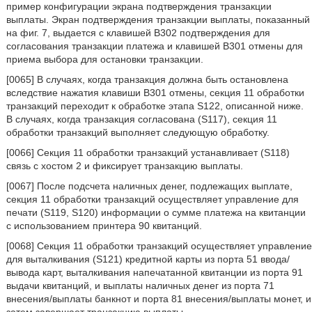
пример конфигурации экрана подтверждения транзакции
выплаты. Экран подтверждения транзакции выплаты, показанный
на фиг. 7, выдается с клавишей В302 подтверждения для
согласования транзакции платежа и клавишей В301 отмены для
приема выбора для остановки транзакции.
[0065] В случаях, когда транзакция должна быть остановлена
вследствие нажатия клавиши В301 отмены, секция 11 обработки
транзакций переходит к обработке этапа S122, описанной ниже.
В случаях, когда транзакция согласована (S117), секция 11
обработки транзакций выполняет следующую обработку.
[0066] Секция 11 обработки транзакций устанавливает (S118)
связь с хостом 2 и фиксирует транзакцию выплаты.
[0067] После подсчета наличных денег, подлежащих выплате,
секция 11 обработки транзакций осуществляет управление для
печати (S119, S120) информации о сумме платежа на квитанции
с использованием принтера 90 квитанций.
[0068] Секция 11 обработки транзакций осуществляет управление
для выталкивания (S121) кредитной карты из порта 51 ввода/
вывода карт, выталкивания напечатанной квитанции из порта 91
выдачи квитанций, и выплаты наличных денег из порта 71
внесения/выплаты банкнот и порта 81 внесения/выплаты монет, и