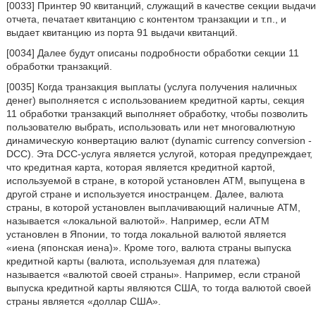
[0033] Принтер 90 квитанций, служащий в качестве секции выдачи
отчета, печатает квитанцию с контентом транзакции и т.п., и
выдает квитанцию из порта 91 выдачи квитанций.
[0034] Далее будут описаны подробности обработки секции 11
обработки транзакций.
[0035] Когда транзакция выплаты (услуга получения наличных
денег) выполняется с использованием кредитной карты, секция
11 обработки транзакций выполняет обработку, чтобы позволить
пользователю выбрать, использовать или нет многовалютную
динамическую конвертацию валют (dynamic currency conversion -
DCC). Эта DCC-услуга является услугой, которая предупреждает,
что кредитная карта, которая является кредитной картой,
используемой в стране, в которой установлен ATM, выпущена в
другой стране и используется иностранцем. Далее, валюта
страны, в которой установлен выплачивающий наличные ATM,
называется «локальной валютой». Например, если ATM
установлен в Японии, то тогда локальной валютой является
«иена (японская иена)». Кроме того, валюта страны выпуска
кредитной карты (валюта, используемая для платежа)
называется «валютой своей страны». Например, если страной
выпуска кредитной карты являются США, то тогда валютой своей
страны является «доллар США».