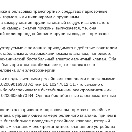
акже в рельсовых транспортных средствах парковочные
ны тормозными цилиндрами с пружинным
 камеру сжатия пружины сжатый воздух и за счет этого
 из камеры сжатия пружины выпускается, т.е. она
ной цилиндр под действием пружины создает тормозное
плуатируемые с помощью приводимого в действие водителем
бистабильным электромеханическим клапаном, например,
механический бистабильный электромагнитный клапан. Оба
ыть при этом «стабильными», т.е. оставаться в
еловека или электроэнергии.
ески с подключенными релейными клапанами и несколькими
02009016983 А1 или DE 10247812 С1, что связано с
либо обеспечивается бистабильными электромагнитными
102006055570 В4. Однако бистабильные электромагнитные
ности в электрическом парковочном тормозе с релейным
лапана к управляющей камере релейного клапана, причем в
ся бистабильное поведение релейного клапана, который
ейным клапаном электромагнитного клапанного устройства