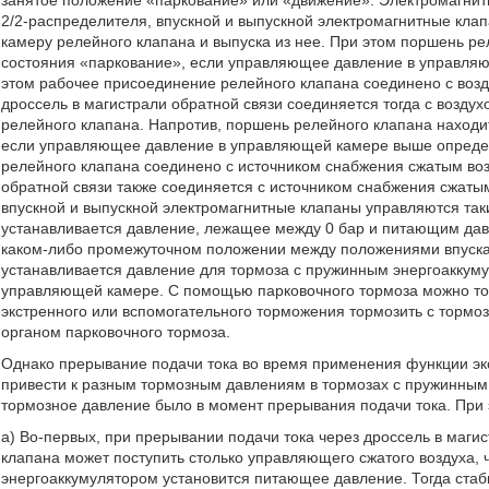
занятое положение «паркование» или «движение». Электромагнит
2/2-распределителя, впускной и выпускной электромагнитные кла
камеру релейного клапана и выпуска из нее. При этом поршень ре
состояния «паркование», если управляющее давление в управляю
этом рабочее присоединение релейного клапана соединено с во
дроссель в магистрали обратной связи соединяется тогда с возд
релейного клапана. Напротив, поршень релейного клапана находи
если управляющее давление в управляющей камере выше определ
релейного клапана соединено с источником снабжения сжатым во
обратной связи также соединяется с источником снабжения сжаты
впускной и выпускной электромагнитные клапаны управляются так
устанавливается давление, лежащее между 0 бар и питающим дав
каком-либо промежуточном положении между положениями впуска 
устанавливается давление для тормоза с пружинным энергоакку
управляющей камере. С помощью парковочного тормоза можно то
экстренного или вспомогательного торможения тормозить с тормо
органом парковочного тормоза.
Однако прерывание подачи тока во время применения функции эк
привести к разным тормозным давлениям в тормозах с пружинным э
тормозное давление было в момент прерывания подачи тока. При
а) Во-первых, при прерывании подачи тока через дроссель в маг
клапана может поступить столько управляющего сжатого воздуха,
энергоаккумулятором установится питающее давление. Тогда стаб