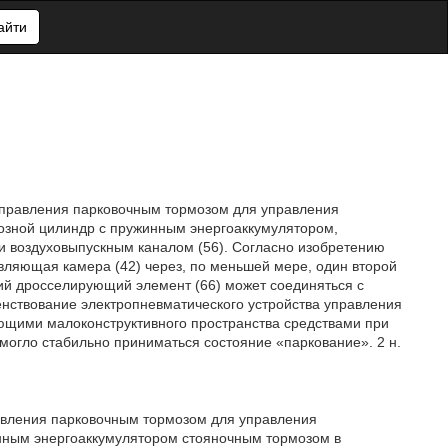
айти
 управления парковочным тормозом для управления
озной цилиндр с пружинным энергоаккумулятором,
и воздуховыпускным каналом (56). Согласно изобретению
авляющая камера (42) через, по меньшей мере, один второй
ий дросселирующий элемент (66) может соединяться с
енствование электропневматического устройства управления
ющими малоконструктивного пространства средствами при
могло стабильно приниматься состояние «паркование». 2 н.
равления парковочным тормозом для управления
нным энергоаккумулятором стояночным тормозом в