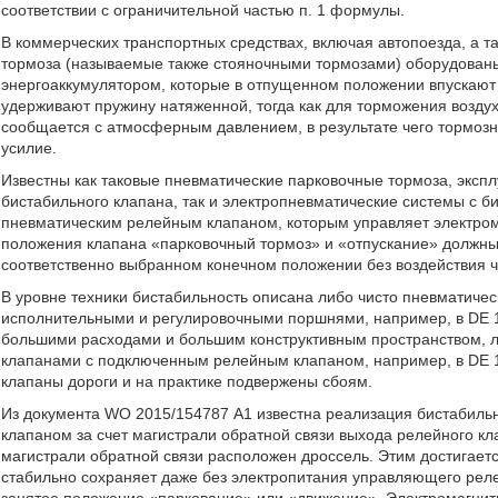
соответствии с ограничительной частью п. 1 формулы.
В коммерческих транспортных средствах, включая автопоезда, а т
тормоза (называемые также стояночными тормозами) оборудова
энергоаккумулятором, которые в отпущенном положении впускают в
удерживают пружину натяженной, тогда как для торможения воздух
сообщается с атмосферным давлением, в результате чего тормоз
усилие.
Известны как таковые пневматические парковочные тормоза, экс
бистабильного клапана, так и электропневматические системы с 
пневматическим релейным клапаном, которым управляет электро
положения клапана «парковочный тормоз» и «отпускание» должны б
соответственно выбранном конечном положении без воздействия ч
В уровне техники бистабильность описана либо чисто пневматич
исполнительными и регулировочными поршнями, например, в DE 1
большими расходами и большим конструктивным пространством, 
клапанами с подключенным релейным клапаном, например, в DE 
клапаны дороги и на практике подвержены сбоям.
Из документа WO 2015/154787 А1 известна реализация бистабиль
клапаном за счет магистрали обратной связи выхода релейного к
магистрали обратной связи расположен дроссель. Этим достигает
стабильно сохраняет даже без электропитания управляющего рел