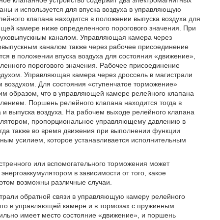
ное клапанное устройство содержит два электромагнитных
паны и используется для впуска воздуха в управляющую
лейного клапана находится в положении выпуска воздуха для
щей камере ниже определенного порогового значения. При
здуховыпускным каналом. Управляющая камера через
уховыпускным каналом также через рабочее присоединение
тся в положении впуска воздуха для состояния «движение»,
енного порогового значения. Рабочее присоединение
здухом. Управляющая камера через дроссель в магистрали
м воздухом. Для состояния «ступенчатое торможение»
им образом, что в управляющей камере релейного клапана
лением. Поршень релейного клапана находится тогда в
и выпуска воздуха. На рабочем выходе релейного клапана
мулятором, пропорциональное управляющему давлению в
гда также во время движения при выполнении функции
зным усилием, которое устанавливается исполнительным
стренного или вспомогательного торможения может
нергоаккумулятором в зависимости от того, какое
 этом возможны различные случаи.
истрали обратной связи в управляющую камеру релейного
 что в управляющей камере и в тормозах с пружинным
ильно имеет место состояние «движение», и поршень