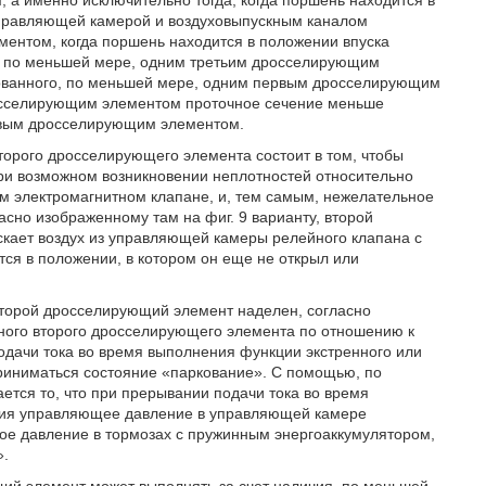
а именно исключительно тогда, когда поршень находится в
управляющей камерой и воздуховыпускным каналом
ентом, когда поршень находится в положении впуска
е, по меньшей мере, одним третьим дросселирующим
зованного, по меньшей мере, одним первым дросселирующим
осселирующим элементом проточное сечение меньше
ервым дросселирующим элементом.
торого дросселирующего элемента состоит в том, чтобы
при возможном возникновении неплотностей относительно
 электромагнитном клапане, и, тем самым, нежелательное
гласно изображенному там на фиг. 9 варианту, второй
скает воздух из управляющей камеры релейного клапана с
ся в положении, в котором он еще не открыл или
торой дросселирующий элемент наделен, согласно
ного второго дросселирующего элемента по отношению к
одачи тока во время выполнения функции экстренного или
риниматься состояние «паркование». С помощью, по
ется то, что при прерывании подачи тока во время
ния управляющее давление в управляющей камере
зное давление в тормозах с пружинным энергоаккумулятором,
».