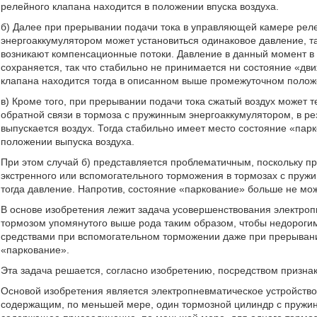
релейного клапана находится в положении впуска воздуха.
б) Далее при прерывании подачи тока в управляющей камере реле
энергоаккумулятором может установиться одинаковое давление, так
возникают компенсационные потоки. Давление в данный момент в
сохраняется, так что стабильно не принимается ни состояние «д
клапана находится тогда в описанном выше промежуточном полож
в) Кроме того, при прерывании подачи тока сжатый воздух может 
обратной связи в тормоза с пружинным энергоаккумулятором, в ре
выпускается воздух. Тогда стабильно имеет место состояние «пар
положении выпуска воздуха.
При этом случай б) представляется проблематичным, поскольку п
экстренного или вспомогательного торможения в тормозах с пру
тогда давление. Напротив, состояние «паркование» больше не може
В основе изобретения лежит задача усовершенствования электро
тормозом упомянутого выше рода таким образом, чтобы недороги
средствами при вспомогательном торможении даже при прерывани
«паркование».
Эта задача решается, согласно изобретению, посредством признак
Основой изобретения является электропневматическое устройств
содержащим, по меньшей мере, один тормозной цилиндр с пружи