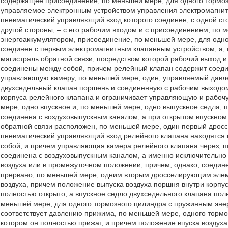
содержащее присоединение, по меньшей мере, для одного тормоз
управляемое электронным устройством управления электромагнит
пневматический управляющий вход которого соединен, с одной ст
другой стороны, – с его рабочим входом и с присоединением, по
энергоаккумулятором, присоединение, по меньшей мере, для одног
соединен с первым электромагнитным клапанным устройством, а, 
магистраль обратной связи, посредством которой рабочий выход 
соединены между собой, причем релейный клапан содержит сое
управляющую камеру, по меньшей мере, один, управляемый давл
двухседельный клапан поршень и соединенную с рабочим выходо
корпуса релейного клапана и ограничивает управляющую и рабоч
мере, одно впускное и, по меньшей мере, одно выпускное седла,
соединена с воздуховыпускным каналом, а при открытом впускном
обратной связи расположен, по меньшей мере, один первый дрос
пневматический управляющий вход релейного клапана находятся 
собой, и причем управляющая камера релейного клапана через, 
соединена с воздуховыпускным каналом, а именно исключительно 
воздуха или в промежуточном положении, причем, однако, соеди
прервано, по меньшей мере, одним вторым дросселирующим элеме
воздуха, причем положение выпуска воздуха поршня внутри корпус
полностью открыто, а впускное седло двухседельного клапана полн
меньшей мере, для одного тормозного цилиндра с пружинным энер
соответствует давлению прижима, по меньшей мере, одного тормо
котором он полностью прижат, и причем положение впуска воздуха