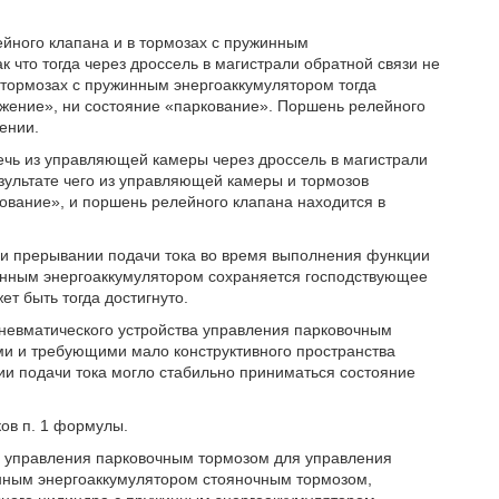
йного клапана и в тормозах с пружинным
 что тогда через дроссель в магистрали обратной связи не
 тормозах с пружинным энергоаккумулятором тогда
вижение», ни состояние «паркование». Поршень релейного
ении.
течь из управляющей камеры через дроссель в магистрали
зультате чего из управляющей камеры и тормозов
кование», и поршень релейного клапана находится в
ри прерывании подачи тока во время выполнения функции
жинным энергоаккумулятором сохраняется господствующее
т быть тогда достигнуто.
пневматического устройства управления парковочным
ми и требующими мало конструктивного пространства
и подачи тока могло стабильно приниматься состояние
ов п. 1 формулы.
о управления парковочным тормозом для управления
нным энергоаккумулятором стояночным тормозом,