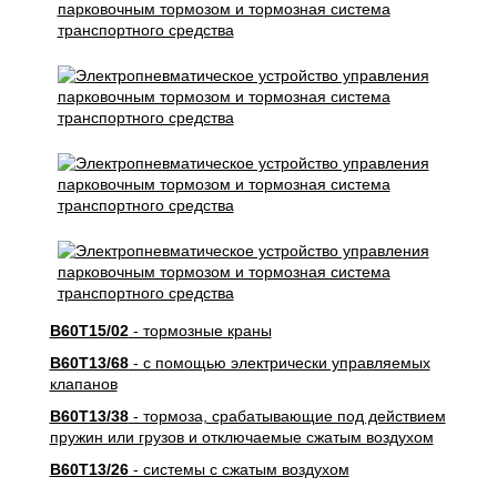
B60T15/02
- тормозные краны
B60T13/68
- с помощью электрически управляемых
клапанов
B60T13/38
- тормоза, срабатывающие под действием
пружин или грузов и отключаемые сжатым воздухом
B60T13/26
- системы с сжатым воздухом