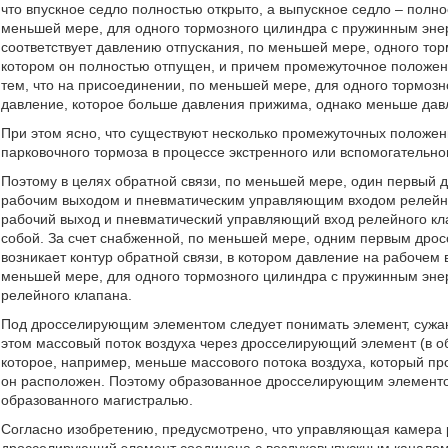
что впускное седло полностью открыто, а выпускное седло – полно
меньшей мере, для одного тормозного цилиндра с пружинным энер
соответствует давлению отпускания, по меньшей мере, одного то
котором он полностью отпущен, и причем промежуточное положен
тем, что на присоединении, по меньшей мере, для одного тормоз
давление, которое больше давления прижима, однако меньше дав
При этом ясно, что существуют несколько промежуточных положен
парковочного тормоза в процессе экстренного или вспомогательно
Поэтому в целях обратной связи, по меньшей мере, один первый
рабочим выходом и пневматическим управляющим входом релейног
рабочий выход и пневматический управляющий вход релейного кл
собой. За счет снабженной, по меньшей мере, одним первым дро
возникает контур обратной связи, в котором давление на рабочем
меньшей мере, для одного тормозного цилиндра с пружинным эне
релейного клапана.
Под дросселирующим элементом следует понимать элемент, сужаю
этом массовый поток воздуха через дросселирующий элемент (в о
которое, например, меньше массового потока воздуха, который пр
он расположен. Поэтому образованное дросселирующим элементо
образованного магистралью.
Согласно изобретению, предусмотрено, что управляющая камера р