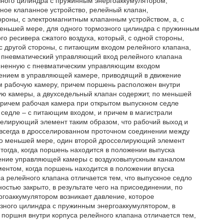
ного цилиндра с пружинным энергоаккумулятором,
ное клапанное устройство, релейный клапан,
ороны, с электромагнитным клапанным устройством, а, с
 меньшей мере, для одного тормозного цилиндра с пружинным
о ресивера сжатого воздуха, который, с одной стороны,
с другой стороны, с питающим входом релейного клапана,
и пневматический управляющий вход релейного клапана
диненную с пневматическим управляющим входом
ением в управляющей камере, приводящий в движение
м рабочую камеру, причем поршень расположен внутри
ую камеры, а двухседельный клапан содержит, по меньшей
 причем рабочая камера при открытом выпускном седле
 седле – с питающим входом, и причем в магистрали
селирующий элемент таким образом, что рабочий выход и
всегда в дросселированном проточном соединении между
по меньшей мере, один второй дросселирующий элемент
тогда, когда поршень находится в положении выпуска
нение управляющей камеры с воздуховыпускным каналом
нтом, когда поршень находится в положении впуска
а релейного клапана отличается тем, что выпускное седло
остью закрыто, в результате чего на присоединении, по
гоаккумулятором возникает давление, которое
зного цилиндра с пружинным энергоаккумулятором, в
 поршня внутри корпуса релейного клапана отличается тем,