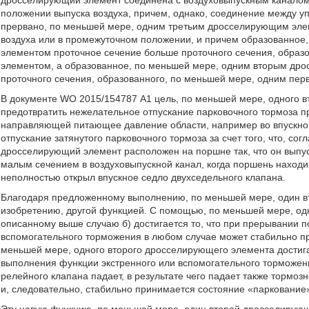
дросселирующий элемент соединена с воздуховыпускным каналом, 
положении выпуска воздуха, причем, однако, соединение между 
прервано, по меньшей мере, одним третьим дросселирующим элем
воздуха или в промежуточном положении, и причем образованно
элементом проточное сечение больше проточного сечения, обра
элементом, а образованное, по меньшей мере, одним вторым др
проточного сечения, образованного, по меньшей мере, одним п
В документе WO 2015/154787 А1 цель, по меньшей мере, одного в
предотвратить нежелательное отпускание парковочного тормоза 
направляющей питающее давление области, например во впускном
отпускание затянутого парковочного тормоза за счет того, что, со
дросселирующий элемент расположен на поршне так, что он выпу
малым сечением в воздуховыпускной канал, когда поршень находит
неполностью открыл впускное седло двухседельного клапана.
Благодаря предложенному выполнению, по меньшей мере, один в
изобретению, другой функцией. С помощью, по меньшей мере, од
описанному выше случаю б) достигается то, что при прерывании п
вспомогательного торможения в любом случае может стабильно п
меньшей мере, одного второго дросселирующего элемента достига
выполнения функции экстренного или вспомогательного торможе
релейного клапана падает, в результате чего падает также тормо
и, следовательно, стабильно принимается состояние «паркование