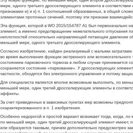
Эту новую функцию, по меньшей мере, один второй дросселирующ
мере, одного третьего дросселирующего элемента в соответствии 
признаками и) и к) п. 1 соотношений образованных, в общей сло
элементами проточных сечений, поэтому эти признаки взаимодейс
Эта функция, которой в WO 2015/154787 А1 был первоначально н
элемент, а именно предотвращение нежелательного отпускания п
неплотностей относительно направляющей питающее давление обла
меньшей мере, одного третьего дросселирующего элемента.
Согласно изобретению, найден реализуемый с малыми затратами п
во время выполнения функции экстренного или вспомогательного
состоянием парковочного тормоза в любом случае принимается со
сохраняется состояние «паркование». У дросселирующих элементо
частности, обходятся без электронного управления и потому защи
Для специалиста является вполне возможным выполнить, по меньш
меньшей мере, один третий дросселирующие элементы в соответст
эффекты.
За счет приведенных в зависимых пунктах мер возможны предпоч
охарактеризованного в п. 1 изобретения.
Особенно недорогой и простой вариант возникает тогда, когда, п
по меньшей мере, один третий дросселирующий элемент имеют, по
или образуются таковым, причем дополнительно предусмотрен зак