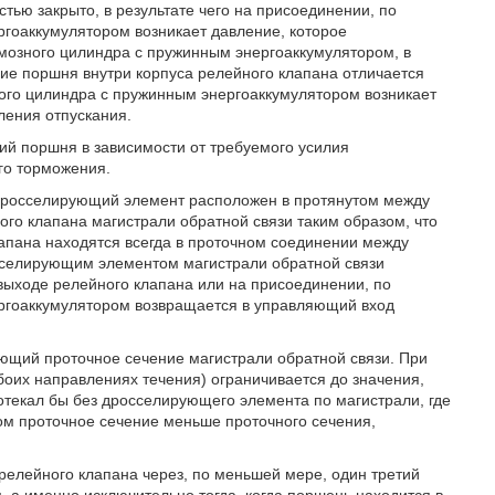
стью закрыто, в результате чего на присоединении, по
гоаккумулятором возникает давление, которое
рмозного цилиндра с пружинным энергоаккумулятором, в
ие поршня внутри корпуса релейного клапана отличается
ного цилиндра с пружинным энергоаккумулятором возникает
ления отпускания.
ий поршня в зависимости от требуемого усилия
го торможения.
 дросселирующий элемент расположен в протянутом между
о клапана магистрали обратной связи таким образом, что
апана находятся всегда в проточном соединении между
сселирующим элементом магистрали обратной связи
 выходе релейного клапана или на присоединении, по
ргоаккумулятором возвращается в управляющий вход
щий проточное сечение магистрали обратной связи. При
боих направлениях течения) ограничивается до значения,
отекал бы без дросселирующего элемента по магистрали, где
м проточное сечение меньше проточного сечения,
елейного клапана через, по меньшей мере, один третий