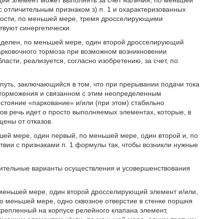
ий элемент может выполнять за счет наличия, по меньшей
с отличительным признаком з) п. 1 и охарактеризованных
жности, по меньшей мере, тремя дросселирующими
твуют синергетически.
аделен, по меньшей мере, один второй дросселирующий
арковочного тормоза при возможном возникновении
сти, реализуется, согласно изобретению, за счет, по
уть, заключающийся в том, что при прерывании подачи тока
 торможения и связанном с этим неопределенным
стояние «паркование» и/или (при этом) стабильно
в речь идет о просто выполняемых элементах, которые, в
щены от отказов.
ей мере, один первый, по меньшей мере, один второй и, по
вии с признаками п. 1 формулы так, чтобы возникли нужные
тительные варианты осуществления и усовершенствования
о меньшей мере, один второй дросселирующий элемент и/или,
 меньшей мере, одно сквозное отверстие в стенке поршня
репленный на корпусе релейного клапана элемент,