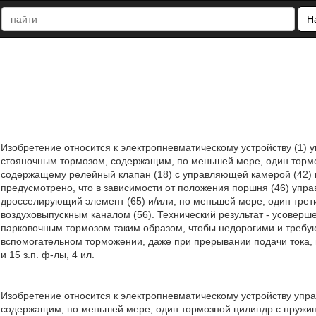
Н
Изобретение относится к электропневматическому устройству (1)
стояночным тормозом, содержащим, по меньшей мере, один торм
содержащему релейный клапан (18) с управляющей камерой (42) 
предусмотрено, что в зависимости от положения поршня (46) упр
дросселирующий элемент (65) и/или, по меньшей мере, один трет
воздуховыпускным каналом (56). Технический результат - усоверш
парковочным тормозом таким образом, чтобы недорогими и требу
вспомогательном торможении, даже при прерывании подачи тока, 
и 15 з.п. ф-лы, 4 ил.
Изобретение относится к электропневматическому устройству уп
содержащим, по меньшей мере, один тормозной цилиндр с пружи