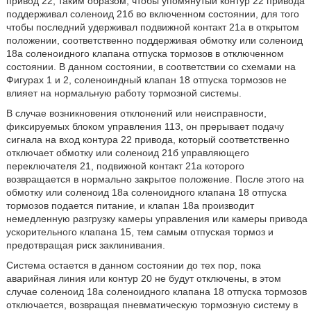
привод 22, таким образом, чтобы упомянутый контур 22 привода
поддерживал соленоид 21б во включенном состоянии, для того
чтобы последний удерживал подвижной контакт 21а в открытом
положении, соответственно поддерживая обмотку или соленоид
18а соленоидного клапана отпуска тормозов в отключенном
состоянии. В данном состоянии, в соответствии со схемами на
Фигурах 1 и 2, соленоиндный клапан 18 отпуска тормозов не
влияет на нормальную работу тормозной системы.
В случае возникновения отклонений или неисправности,
фиксируемых блоком управления 113, он прерывает подачу
сигнала на вход контура 22 привода, который соответственно
отключает обмотку или соленоид 21б управляющего
переключателя 21, подвижной контакт 21a которого
возвращается в нормально закрытое положение. После этого на
обмотку или соленоид 18а соленоидного клапана 18 отпуска
тормозов подается питание, и клапан 18а производит
немедленную разгрузку камеры управления или камеры привода
ускорительного клапана 15, тем самым отпуская тормоз и
предотвращая риск заклинивания.
Система остается в данном состоянии до тех пор, пока
аварийная линия или контур 20 не будут отключены, в этом
случае соленоид 18а соленоидного клапана 18 отпуска тормозов
отключается, возвращая пневматическую тормозную систему в