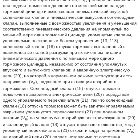
для подачи тормозного давления по меньшей мере на один
тормозной цилиндр и включающая пневматический впускной
соленоидный клапан и пневматический выпускной соленоидный
клапан, выполненные с возможностью увеличения и уменьшения
соответственно пневматического давления на упомянутый по
меньшей мере один тормозной цилиндр, упомянутые клапаны,
управляемые электронным блоком управления (13, 113);
соленоидный клапан (18) отпуска тормозов, выполненный с
возможностью полной разгрузки при включенном питании
пневматического давления с по меньшей мере одного
тормозного цилиндра, независимо от состояния упомянутых
впускного и выпускного клапанов; и аварийную электрическую
цепь (20), на которой в нормальном режиме эксплуатации есть
напряжение (V
), падающее при активации аварийного
e
торможения. Соленоидный клапан (18) отпуска тормозов
подключен к аварийной электрической цепи (20) посредством
одного управляемого переключателя (21), так что соленоидный
клапан (18) отпуска тормозов может быть запитан управляемым
закрытием упомянутого переключателя (21) при поданном
питании (V
) на упомянутую аварийную электрическую цепь (20)
e
и соленоидный клапан (18) отпуска тормозов отключается, когда
упомянутый переключатель (21) открыт и когда напряжение (V
)
e
на аварийной цепи (20) падает, независимо от состояния