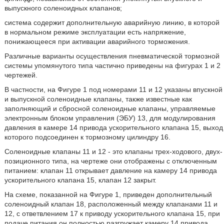
выпускного соленоидных клапанов;
система содержит дополнительную аварийную линию, в которой
в нормальном режиме эксплуатации есть напряжение,
понижающееся при активации аварийного торможения.
Различные варианты осуществления пневматической тормозной
системы упомянутого типа частично приведены на фигурах 1 и 2
чертежей.
В частности, на Фигуре 1 под номерами 11 и 12 указаны впускной
и выпускной соленоидные клапаны, также известные как
заполняющий и сбросной соленоидные клапаны, управляемые
электронным блоком управления (ЭБУ) 13, для модулирования
давления в камере 14 привода ускорительного клапана 15, выход
которого подсоединен к тормозному цилиндру 16.
Соленоидные клапаны 11 и 12 - это клапаны трех-ходового, двух-
позиционного типа, на чертеже они отображены с отключенным
питанием: клапан 11 открывает давление на камеру 14 привода
ускорительного клапана 15, клапан 12 закрыт.
На схеме, показанной на Фигуре 1, приведен дополнительный
соленоидный клапан 18, расположенный между клапанами 11 и
12, с ответвлением 17 к приводу ускорительного клапана 15, при
подаче питания он полностью разгружает камеру 14 привода