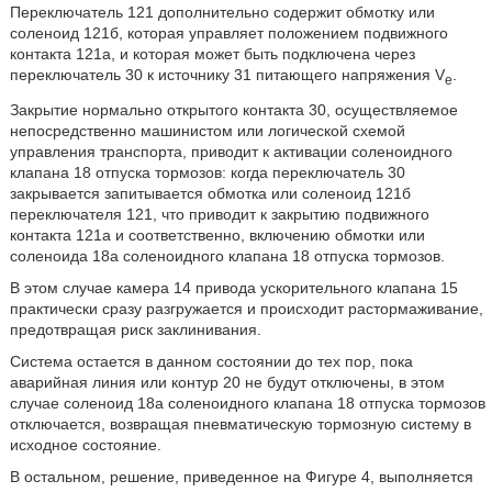
Переключатель 121 дополнительно содержит обмотку или
соленоид 121б, которая управляет положением подвижного
контакта 121а, и которая может быть подключена через
переключатель 30 к источнику 31 питающего напряжения V
.
e
Закрытие нормально открытого контакта 30, осуществляемое
непосредственно машинистом или логической схемой
управления транспорта, приводит к активации соленоидного
клапана 18 отпуска тормозов: когда переключатель 30
закрывается запитывается обмотка или соленоид 121б
переключателя 121, что приводит к закрытию подвижного
контакта 121а и соответственно, включению обмотки или
соленоида 18а соленоидного клапана 18 отпуска тормозов.
В этом случае камера 14 привода ускорительного клапана 15
практически сразу разгружается и происходит растормаживание,
предотвращая риск заклинивания.
Система остается в данном состоянии до тех пор, пока
аварийная линия или контур 20 не будут отключены, в этом
случае соленоид 18а соленоидного клапана 18 отпуска тормозов
отключается, возвращая пневматическую тормозную систему в
исходное состояние.
В остальном, решение, приведенное на Фигуре 4, выполняется