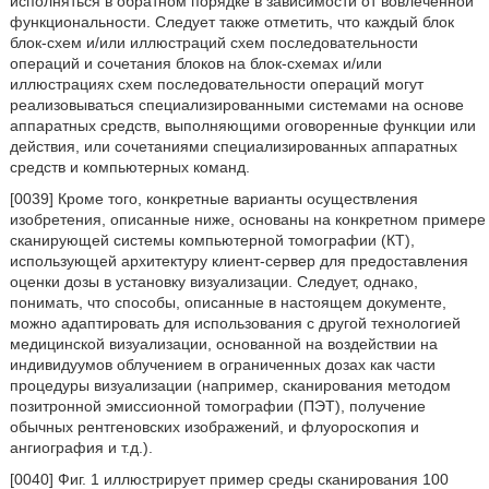
исполняться в обратном порядке в зависимости от вовлеченной
функциональности. Следует также отметить, что каждый блок
блок-схем и/или иллюстраций схем последовательности
операций и сочетания блоков на блок-схемах и/или
иллюстрациях схем последовательности операций могут
реализовываться специализированными системами на основе
аппаратных средств, выполняющими оговоренные функции или
действия, или сочетаниями специализированных аппаратных
средств и компьютерных команд.
[0039] Кроме того, конкретные варианты осуществления
изобретения, описанные ниже, основаны на конкретном примере
сканирующей системы компьютерной томографии (КТ),
использующей архитектуру клиент-сервер для предоставления
оценки дозы в установку визуализации. Следует, однако,
понимать, что способы, описанные в настоящем документе,
можно адаптировать для использования с другой технологией
медицинской визуализации, основанной на воздействии на
индивидуумов облучением в ограниченных дозах как части
процедуры визуализации (например, сканирования методом
позитронной эмиссионной томографии (ПЭТ), получение
обычных рентгеновских изображений, и флуороскопия и
ангиография и т.д.).
[0040] Фиг. 1 иллюстрирует пример среды сканирования 100