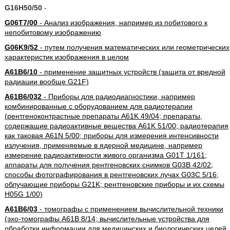
G16H50/50
-
G06T7/00
- Анализ изображения, например из побитового к
непобитовому изображению
G06K9/52
- путем получения математических или геометрических
характеристик изображения в целом
A61B6/10
- применение защитных устройств (защита от вредной
радиации вообще G21F)
A61B6/032
- Приборы для радиодиагностики, например
комбинированные с оборудованием для радиотерапии
(рентгеноконтрастные препараты A61K 49/04; препараты,
содержащие радиоактивные вещества A61K 51/00; радиотерапия
как таковая A61N 5/00; приборы для измерения интенсивности
излучения, применяемые в ядерной медицине, например
измерение радиоактивности живого организма G01T 1/161;
аппараты для получения рентгеновских снимков G03B 42/02;
способы фотографирования в рентгеновских лучах G03C 5/16;
облучающие приборы G21K; рентгеновские приборы и их схемы
H05G 1/00)
A61B6/03
- томографы с применением вычислительной техники
(эхо-томографы A61B 8/14; вычислительные устройства для
обработки информации для медицинских и биологических целей