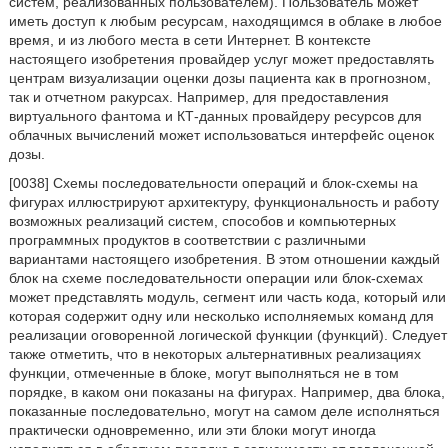
систем, реализованных пользователем). Пользователь может
иметь доступ к любым ресурсам, находящимся в облаке в любое
время, и из любого места в сети Интернет. В контексте
настоящего изобретения провайдер услуг может предоставлять
центрам визуализации оценки дозы пациента как в прогнозном,
так и отчетном ракурсах. Например, для предоставления
виртуального фантома и КТ-данных провайдеру ресурсов для
облачных вычислений может использоваться интерфейс оценок
дозы.
[0038] Схемы последовательности операций и блок-схемы на
фигурах иллюстрируют архитектуру, функциональность и работу
возможных реализаций систем, способов и компьютерных
программных продуктов в соответствии с различными
вариантами настоящего изобретения. В этом отношении каждый
блок на схеме последовательности операции или блок-схемах
может представлять модуль, сегмент или часть кода, который или
которая содержит одну или несколько исполняемых команд для
реализации оговоренной логической функции (функций). Следует
также отметить, что в некоторых альтернативных реализациях
функции, отмеченные в блоке, могут выполняться не в том
порядке, в каком они показаны на фигурах. Например, два блока,
показанные последовательно, могут на самом деле исполняться
практически одновременно, или эти блоки могут иногда