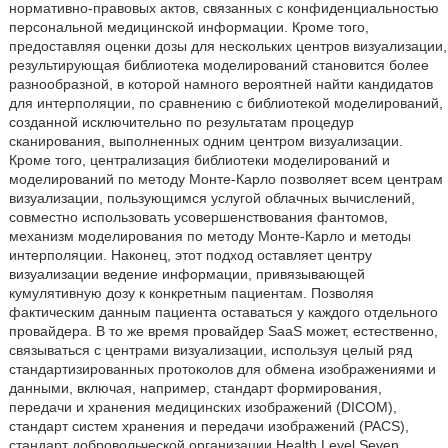
нормативно-правовых актов, связанных с конфиденциальностью
персональной медицинской информации. Кроме того,
предоставляя оценки дозы для нескольких центров визуализации,
результирующая библиотека моделирований становится более
разнообразной, в которой намного вероятней найти кандидатов
для интерполяции, по сравнению с библиотекой моделирований,
созданной исключительно по результатам процедур
сканирования, выполненных одним центром визуализации.
Кроме того, централизация библиотеки моделирований и
моделирований по методу Монте-Карло позволяет всем центрам
визуализации, пользующимся услугой облачных вычислений,
совместно использовать усовершенствования фантомов,
механизм моделирования по методу Монте-Карло и методы
интерполяции. Наконец, этот подход оставляет центру
визуализации ведение информации, привязывающей
кумулятивную дозу к конкретным пациентам. Позволяя
фактическим данным пациента оставаться у каждого отдельного
провайдера. В то же время провайдер SaaS может, естественно,
связываться с центрами визуализации, используя целый ряд
стандартизированных протоколов для обмена изображениями и
данными, включая, например, стандарт формирования,
передачи и хранения медицинских изображений (DICOM),
стандарт систем хранения и передачи изображений (PACS),
стандарт добровольческой организации Health Level Seven