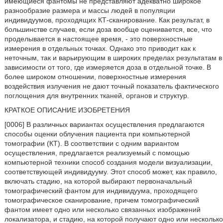
имеющиеся фантомы не представляют адекватно широкое
разнообразие размера и массы людей в популяции
индивидуумов, проходящих КТ-сканирование. Как результат, в
большинстве случаев, если доза вообще оценивается, все, что
проделывается в настоящее время, - это поверхностные
измерения в отдельных точках. Однако это приводит как к
неточным, так и варьирующим в широких пределах результатам в
зависимости от того, где измеряется доза в отдельной точке. В
более широком отношении, поверхностные измерения
воздействия излучения не дают точный показатель фактического
поглощения для внутренних тканей, органов и структур.
КРАТКОЕ ОПИСАНИЕ ИЗОБРЕТЕНИЯ
[0006] В различных вариантах осуществления предлагаются
способы оценки облучения пациента при компьютерной
томографии (КТ). В соответствии с одним вариантом
осуществления, предлагается реализуемый с помощью
компьютерной техники способ создания модели визуализации,
соответствующей индивидууму. Этот способ может, как правило,
включать стадию, на которой выбирают первоначальный
томографический фантом для индивидуума, проходящего
томографическое сканирование, причем томографический
фантом имеет одно или несколько связанных изображений
локализатора, и стадию, на которой получают одно или несколько