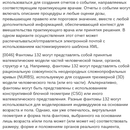
использоваться для создания отчетов о событии, направляемых
соответствующим практикующим врачам. Отчеты о событии могут
включать описание процедуры и любые оценки дозы,
превышающие правило или пороговое значение, вместе с любой
дополнительной информацией, обеспечивающей контекст для
вмешательства практикующего врача или принятия решения. В
одном варианте осуществления этот отчет может
распечатываться/отправляться электронной почтой с
использованием кастомизируемого шаблона XML.
[0046] Фантомы 132 могут представлять собой принятые
математические модели частей человеческой ткани, органов,
структур и т.д. Например, фантомы 132 могут представлять собой
рациональную совокупность неоднородных сложнопрофильных
кривых (NURBS), используемую для создания трехмерной (3D)
модели человеческого тела (или его части). Альтернативно,
фантомы могут быть представлены с использованием
конструктивной блочной геометрии (CSG) или иного
математического представления. Разные фантомы 132 могут
использоваться для моделирования индивидуумов на основании
возраста и пола. Однако, как уже отмечалось, виртуальная
геометрия и форма тела фантома, выбранного на основании
лишь возраста и/или пола может (или может не) соответствовать
размеру, форме и положениям органов реального пациента,