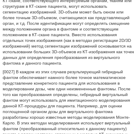
КТ-скане, соответствующего интересуемым органам, тканям или
структурам в КТ-скане пациента, могут использовать
сегментацию изображений. 3D-объем может быть окном или
более точным 3D-объемом, считающимся как представляющий
орган, и т.д. После идентификации могут определять смещение
между положением органа в фантоме и соответствующим
положением в КТ-скане пациента. Вместо использования
отдельных точек изображения (как в методах регистрации 2D/3D
изображений) метод сегментации изображений основывается на
использовании больших 3D-объемов из КТ-изображения как точек
данных для определения преобразования из виртуального
фантома и данного пациента.
[0027] В каждом из этих случаев результирующий гибридный
фантом обеспечивает намного более точное математическое
представление конкретного пациента для использования в
моделировании дозы, чем одни неизмененные фантомы. После
того как преобразования определены, гибридный виртуальный
фантом могут использовать для имитационного моделирования
данной КТ-процедуры для пациента. Например, для оценки
поглощенной органом дозы для виртуального фантома
разработаны хорошо известные методы моделирования Монте-
Карло. В этих методах моделирования используют виртуальный
фантом (преобразованный относительно к данному пациенту)