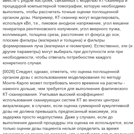
вместе с рядом настроек, связанных с моделью КТ-сканнера и
процедурой компьютерной томографии, которую необходимо
выполнить, чтобы рассчитать точные оценки поглощенной
органом дозы. Например, КТ-сканнер могут моделировать,
используя кВп, т.е., пиковое анодное напряжение, угол мишени
генератора рентгеновского излучения, угол веерного пучка,
коллимация, толщина среза, расстояние от фокуса до оси,
плоские фильтры (материал и толщина) и фильтры
формирования луча (материал и геометрия). Естественно, эти (и
другие параметры) могут выбирать при доступности или при
необходимости, чтобы отвечать потребностям каждого
конкретного случая.
[0028] Следует, однако, отметить, что оценка поглощенной
органом дозы с использованием моделирования по методу
Монте-Карло может потребовать много времени на расчеты -
намного дольше, чем требуется для выполнения фактического
КТ-сканирования. Учитывая высокий коэффициент
использования сканирующих систем КТ во многих центрах
визуализации, в случаях, если оценка суммарной кумулятивной
дозы не должна превышать предписанный максимум, эта
задержка просто недопустима. Даже у случаях, если до
выполнения данной процедуры эта оценка не используется, если
только оценки дозы пациента нельзя определить за время