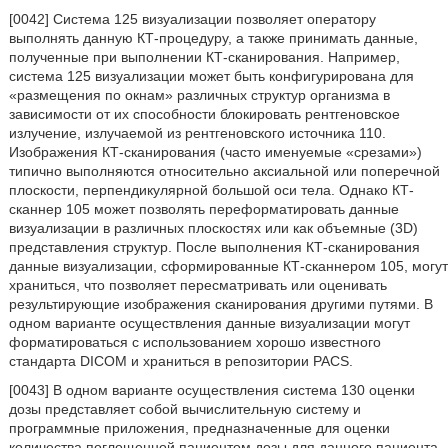
[0042] Система 125 визуализации позволяет оператору
выполнять данную КТ-процедуру, а также принимать данные,
полученные при выполнении КТ-сканирования. Например,
система 125 визуализации может быть конфигурирована для
«размещения по окнам» различных структур организма в
зависимости от их способности блокировать рентгеновское
излучение, излучаемой из рентгеновского источника 110.
Изображения КТ-сканирования (часто именуемые «срезами»)
типично выполняются относительно аксиальной или поперечной
плоскости, перпендикулярной большой оси тела. Однако КТ-
сканнер 105 может позволять переформатировать данные
визуализации в различных плоскостях или как объемные (3D)
представления структур. После выполнения КТ-сканирования
данные визуализации, сформированные КТ-сканнером 105, могут
храниться, что позволяет пересматривать или оценивать
результирующие изображения сканирования другими путями. В
одном варианте осуществления данные визуализации могут
форматироваться с использованием хорошо известного
стандарта DICOM и храниться в репозитории PACS.
[0043] В одном варианте осуществления система 130 оценки
дозы представляет собой вычислительную систему и
программные приложения, предназначенные для оценки
количества поглощенной пациентом дозы для данного пациента,