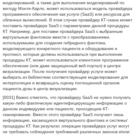
моделирований, а также для выполнения моделирований по
методу Монте-Карло, может использоваться модель провайдера
программного обеспечения как услуги (SaaS) или ресурсов для
облачных вычислений. В этом случае провайдер КТ-скана может
поставить провайдера SaaS с параметрами данной процедуры
КТ. Например, для поставки провайдера SaaS с выбранным
виртуальным фантомом вместе с преобразованиями,
используемыми для создания гибридного фантома,
моделирующего конкретного пациента и оборудование и
протокол, которые должны использоваться при выполнении
процедуры КТ, может использоваться клиентское программное
обеспечение (или даже защищенный веб-портал) в центре
визуализации. После получения провайдер услуги может
выбирать из библиотеки соответствующие моделирования для
интерполяции и возвращать оценку поглощенной органом
пациента дозы в центр визуализации.
[0031] Важно отметить, что провайдеру SaaS не нужно получать
какую-либо фактическую идентифицирующую информацию о
данном индивидууме или пациенте, проходящем КТ-
сканирование. Вместо этого провайдер SaaS получает лишь
информацию, касающуюся виртуального фантома и системы/
процедуры КТ. Как результат, операции провайдера услуг могут
не требовать соблюдения требований различных законов и/или