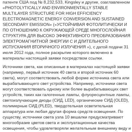
патенте США под № 8,232,533, Kingsley и другие, озаглавленном
«PHOTOLYTICALLY AND ENVIRONMENTALLY STABLE
MULTILAYER STRUCTURE FOR HIGH EFFICIENCY
ELECTROMAGNETIC ENERGY CONVERSION AND SUSTAINED
SECONDARY EMISSION» («УСТОЙЧИВАЯ ФОТОЛИТИЧЕСКИ И
ПО ОТНОШЕНИЮ К ОКРУЖАЮЩЕЙ СРЕДЕ МНОГОСЛОЙНАЯ
СТРУКТУРА ДЛЯ ВЫСОКО ЭФФЕКТИВНОГО ПРЕОБРАЗОВАНИЯ
ЭЛЕКТРОМАГНИТНОЙ ЭНЕРГИИ С И ДЛИТЕЛЬНОГО
ИСПУСКАНИЯ ВТОРИЧНОГО ИЗЛУЧЕНИЯ »), с датой подачи 31
июля 2012 года, полное раскрытие которого включено в
материалы настоящей заявки посредством ссылки.
Источники света, как описанные в материалах настоящей заявки
(например, первый источник 40 света и второй источник 60
света), могут соответствовать любой форме источника света или
вырабатывающего свет устройства. Например, источники света
могут соответствовать одному или более вырабатывающих свет
устройств, таких как галогенные лампы, флуоресцентные лампы,
светоизлучающие диоды (СИД, LED), органические СИД (OLED),
полимерные СИД (PLED), твердотельная осветительная
аппаратура или любая другая форма средств освещения. По
существу, источники света узла 10 вешалки предусматривают
многообразие цветов света и эксплуатационные качества
освещения, чтобы удовлетворяли желательным внешнему виду и