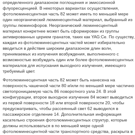
определенного диапазоном поглощения и эмиссионной
флуоресценцией. В некоторых вариантах осуществления,
фотолюминесцентная часть 82 может иметь по меньшей мере
один неорганический люминесцентный материал, выбранный из
группы люминофоров. Неорганический люминесцентный
материал конкретнее может быть сформирован из группы
активированных церием гранатов, таких как YAG:Ce. По существу,
каждая из фотолюминесцентных частей может избирательно
вводиться в действие широким диапазоном длин волн,
принимаемых из излучения возбуждения, выполненного с
возможностью возбуждать один или более фотолюминесцентных
материалов для испускания выходного излучения, имеющего
требуемый цвет.
Фотолюминесцентная часть 82 может быть нанесена на
поверхность чашечной части 80 и/или по меньшей мере частично
светопроницаемую часть 86 поворотного узла 24. В этой
конфигурации, второе выходное излучение 84 может выводиться
из первой поверхности 18 или второй поверхности 20, чтобы
предусматривать, чтобы рассеянный свет 62 выводился в
пассажирское отделение 14. Дополнительная информация
касательно строения фотолюминесцентных структур, которые
должны использоваться в по меньшей мере одной
фотолюминесцентной части транспортного средства, раскрыта в