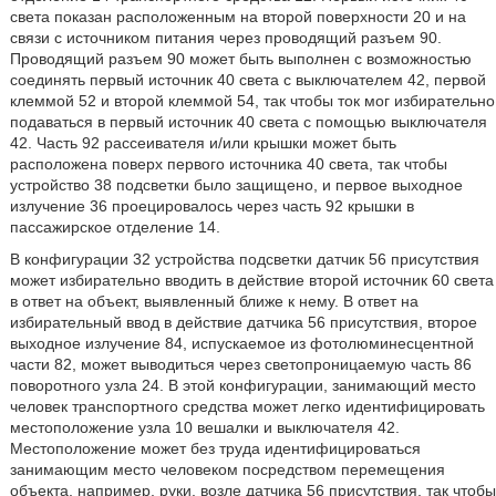
света показан расположенным на второй поверхности 20 и на
связи с источником питания через проводящий разъем 90.
Проводящий разъем 90 может быть выполнен с возможностью
соединять первый источник 40 света с выключателем 42, первой
клеммой 52 и второй клеммой 54, так чтобы ток мог избирательно
подаваться в первый источник 40 света с помощью выключателя
42. Часть 92 рассеивателя и/или крышки может быть
расположена поверх первого источника 40 света, так чтобы
устройство 38 подсветки было защищено, и первое выходное
излучение 36 проецировалось через часть 92 крышки в
пассажирское отделение 14.
В конфигурации 32 устройства подсветки датчик 56 присутствия
может избирательно вводить в действие второй источник 60 света
в ответ на объект, выявленный ближе к нему. В ответ на
избирательный ввод в действие датчика 56 присутствия, второе
выходное излучение 84, испускаемое из фотолюминесцентной
части 82, может выводиться через светопроницаемую часть 86
поворотного узла 24. В этой конфигурации, занимающий место
человек транспортного средства может легко идентифицировать
местоположение узла 10 вешалки и выключателя 42.
Местоположение может без труда идентифицироваться
занимающим место человеком посредством перемещения
объекта, например, руки, возле датчика 56 присутствия, так чтобы