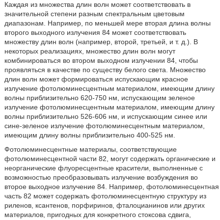
Каждая из множества длин волн может соответствовать в
значительной степени разным спектральным цветовым
диапазонам. Например, по меньшей мере вторая длина волны
второго выходного излучения 84 может соответствовать
множеству длин волн (например, второй, третьей, и т. д.). В
некоторых реализациях, множество длин волн могут
комбинироваться во втором выходном излучении 84, чтобы
проявляться в качестве по существу белого света. Множество
длин волн может формироваться испускающим красное
излучение фотолюминесцентным материалом, имеющим длину
волны приблизительно 620-750 нм, испускающим зеленое
излучение фотолюминесцентным материалом, имеющим длину
волны приблизительно 526-606 нм, и испускающим синее или
сине-зеленое излучение фотолюминесцентным материалом,
имеющим длину волны приблизительно 400-525 нм.
Фотолюминесцентные материалы, соответствующие
фотолюминесцентной части 82, могут содержать органические и
неорганические флуоресцентные красители, выполненные с
возможностью преобразовывать излучение возбуждения во
второе выходное излучение 84. Например, фотолюминесцентная
часть 82 может содержать фотолюминесцентную структуру из
риленов, ксантенов, порфиринов, фталоцианинов или других
материалов, пригодных для конкретного стоксова сдвига,