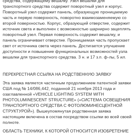
средства, содержащему вешалку. Узел вешалки для
транспортного средства содержит поворотный узел и корпус.
Поворотный узел содержит панель, образующую проницаемую
часть и первую поверхность, поворотно взаимозаменяемую со
второй поверхностью. Корпус, образующий отверстие, содержит
источник света и выполнен с возможностью шарнирно зацеплять
поворотный узел. Первая поверхность содержит вешалку, и
панель ограничивает отверстие. Проницаемая часть пропускает
свет от источника света через панель. Достигается улучшение
доступности и повышение функциональных возможностей узла
вешалки для транспортного средства. 3 н. и 17 з.п. ф-лы, 5 ил.
ПЕРЕКРЕСТНАЯ ССЫЛКА НА РОДСТВЕННУЮ ЗАЯВКУ
Эта заявка является частичным продолжением патентной заявки
США под № 14/086,442, поданной 21 ноября 2013 года и
озаглавленной «VEHICLE LIGHTING SYSTEM WITH
PHOTOLUMINESCENT STRUCTURE» («СИСТЕМА ОСВЕЩЕНИЯ
ТРАНСПОРТНОГО СРЕДСТВА С ФОТОЛЮМИНЕСЦЕНТНОЙ
СТРУКТУРОЙ»). Вышеупомянутая родственная заявка
настоящим включена в состав посредством ссылки во всей своей
полноте.
ОБЛАСТЬ ТЕХНИКИ, К КОТОРОЙ ОТНОСИТСЯ ИЗОБРЕТЕНИЕ