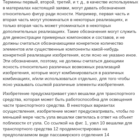
Термины первый, второй, третий, и т. д., в качестве используемых
в материалах настоящей заявки, могут давать обозначения
относительно фигур ради ясности. Например, первая часть и
вторая часть могут упоминаться в некоторых реализациях, и
только вторая часть может упоминаться в некоторых
дополнительных реализациях. Такие обозначения могут служить
для демонстрации примерных компоновок и составов, и не
должны считаться обозначающими конкретное количество
элементов или существенные компоненты какой-нибудь
конкретной реализации изобретения, если ясно не указано иное.
Эти обозначения, поэтому, не должны считаться дающими
ясность относительно различных возможных реализаций
изобретения, которые могут комбинироваться в различных
комбинациях, и/или использоваться отдельно, для того чтобы
ясно указывать ссылкой различные элементы изобретения.
Изобретение предусматривает узел вешалки для транспортного
средства, которая может быть работоспособна для освещения
части транспортного средства. В некоторых вариантах
осуществления, изобретение может предусматривать, чтобы по
меньшей мере часть узла вешалки светилась в ответ на объект
поблизости от узла. Со ссылкой на фиг. 1, узел 10 вешалки для
транспортного средства 12 продемонстрирован на
предполагаемом виде пассажирского отделения 14