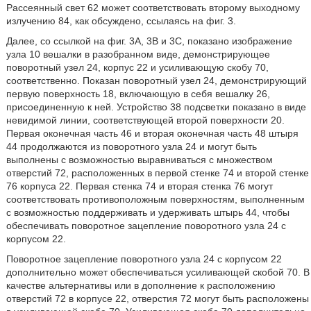
Рассеянный свет 62 может соответствовать второму выходному
излучению 84, как обсуждено, ссылаясь на фиг. 3.
Далее, со ссылкой на фиг. 3A, 3B и 3C, показано изображение
узла 10 вешалки в разобранном виде, демонстрирующее
поворотный узел 24, корпус 22 и усиливающую скобу 70,
соответственно. Показан поворотный узел 24, демонстрирующий
первую поверхность 18, включающую в себя вешалку 26,
присоединенную к ней. Устройство 38 подсветки показано в виде
невидимой линии, соответствующей второй поверхности 20.
Первая оконечная часть 46 и вторая оконечная часть 48 штыря
44 продолжаются из поворотного узла 24 и могут быть
выполнены с возможностью выравниваться с множеством
отверстий 72, расположенных в первой стенке 74 и второй стенке
76 корпуса 22. Первая стенка 74 и вторая стенка 76 могут
соответствовать противоположным поверхностям, выполненным
с возможностью поддерживать и удерживать штырь 44, чтобы
обеспечивать поворотное зацепление поворотного узла 24 с
корпусом 22.
Поворотное зацепление поворотного узла 24 с корпусом 22
дополнительно может обеспечиваться усиливающей скобой 70. В
качестве альтернативы или в дополнение к расположению
отверстий 72 в корпусе 22, отверстия 72 могут быть расположены