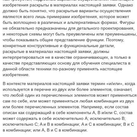
изобретения раскрыты в материалах настоящей заявки. Однако
должно быть понятно, что раскрытые варианты осуществления
являются всего лишь примерами изобретения, которое может
быть воплощено в различных и альтернативных формах. Фигуры
не обязательно предназначены для детального проектирования,
и некоторые схемы могут быть преувеличены или преуменьшены,
чтобы показывать общее представление функции. Поэтому,
конкретные конструктивные и функциональные детали,
раскрытые в материалах настоящей заявки, должны
интерпретироваться не в качестве ограничивающих, а только в
качестве представляющих основу для обучения специалиста в
данной области техники по-разному применять настоящее
изобретение.
В контексте материалов настоящей заявки термин «и/или», когда
используется в перечне из двух или более элементов, означает,
что любой один из перечисленных элементов может применяться
сам по себе, или может применяться любая комбинация из двух
или более перечисленных элементов. Например, если состав
описан как содержащий в себе компоненты A, B и/или C, состав
может содержать в себе исключительно A; исключительно B;
исключительно C; A и B в комбинации; A и C в комбинации; B и C
в комбинации; или A, B и C в комбинации.