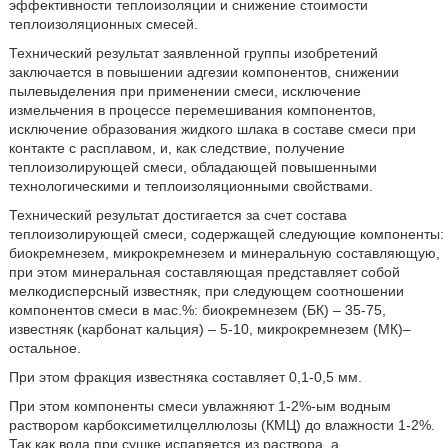
эффективности теплоизоляции и снижение стоимости
теплоизоляционных смесей.
Технический результат заявленной группы изобретений
заключается в повышении адгезии компонентов, снижении
пылевыделения при применении смеси, исключение
измельчения в процессе перемешивания компонентов,
исключение образования жидкого шлака в составе смеси при
контакте с расплавом, и, как следствие, получение
теплоизолирующей смеси, обладающей повышенными
технологическими и теплоизоляционными свойствами.
Технический результат достигается за счет состава
теплоизолирующей смеси, содержащей следующие компоненты:
биокремнезем, микрокремнезем и минеральную составляющую,
при этом минеральная составляющая представляет собой
мелкодисперсный известняк, при следующем соотношении
компонентов смеси в мас.%: биокремнезем (БК) – 35-75,
известняк (карбонат кальция) – 5-10, микрокремнезем (МК)–
остальное.
При этом фракция известняка составляет 0,1-0,5 мм.
При этом компоненты смеси увлажняют 1-2%-ым водным
раствором карбоксиметилцеллюлозы (КМЦ) до влажности 1-2%.
Так как вода при сушке испаряется из раствора, а