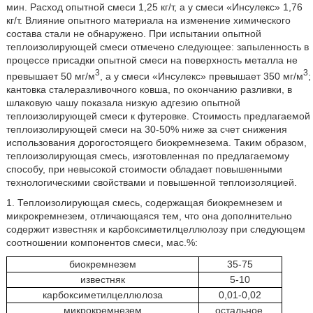
мин. Расход опытной смеси 1,25 кг/т, а у смеси «Инсулекс» 1,76
кг/т. Влияние опытного материала на изменение химического
состава стали не обнаружено. При испытании опытной
теплоизолирующей смеси отмечено следующее: запыленность в
процессе присадки опытной смеси на поверхность металла не
3
3
превышает 50 мг/м
, а у смеси «Инсулекс» превышает 350 мг/м
;
кантовка сталеразливочного ковша, по окончанию разливки, в
шлаковую чашу показала низкую адгезию опытной
теплоизолирующей смеси к футеровке. Стоимость предлагаемой
теплоизолирующей смеси на 30-50% ниже за счет снижения
использования дорогостоящего биокремнезема. Таким образом,
теплоизолирующая смесь, изготовленная по предлагаемому
способу, при невысокой стоимости обладает повышенными
технологическими свойствами и повышенной теплоизоляцией.
1. Теплоизолирующая смесь, содержащая биокремнезем и
микрокремнезем, отличающаяся тем, что она дополнительно
содержит известняк и карбоксиметилцеллюлозу при следующем
соотношении компонентов смеси, мас.%:
биокремнезем
35-75
известняк
5-10
карбоксиметилцеллюлоза
0,01-0,02
микрокремнезем
остальное,