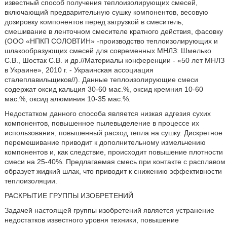
известный способ получения теплоизолирующих смесей,
включающий предварительную сушку компонентов, весовую
дозировку компонентов перед загрузкой в смеситель,
смешивание в ленточном смесителе кратного действия, фасовку
(ООО «НПКП СОЛОВТИН» -производство теплоизолирующих и
шлакообразующих смесей для современных МНЛЗ: Шмелько
С.В., Шостак С.В. и др.//Материалы конференции - «50 лет МНЛЗ
в Украине», 2010 г. - Украинская ассоциация
сталеплавильщиков//). Данные теплоизолирующие смеси
содержат оксид кальция 30-60 мас.%, оксид кремния 10-60
мас.%, оксид алюминия 10-35 мас.%.
Недостатком данного способа является низкая адгезия сухих
компонентов, повышенное пылевыделение в процессе их
использования, повышенный расход тепла на сушку. Дискретное
перемешивание приводит к дополнительному измельчению
компонентов и, как следствие, происходит повышение плотности
смеси на 25-40%. Предлагаемая смесь при контакте с расплавом
образует жидкий шлак, что приводит к снижению эффективности
теплоизоляции.
РАСКРЫТИЕ ГРУППЫ ИЗОБРЕТЕНИЙ
Задачей настоящей группы изобретений является устранение
недостатков известного уровня техники, повышение