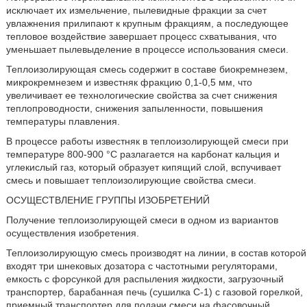
исключает их измельчение, пылевидные фракции за счет
увлажнения прилипают к крупным фракциям, а последующее
тепловое воздействие завершает процесс схватывания, что
уменьшает пылевыделение в процессе использования смеси.
Теплоизолирующая смесь содержит в составе биокремнезем,
микрокремнезем и известняк фракцию 0,1-0,5 мм, что
увеличивает ее технологические свойства за счет снижения
теплопроводности, снижения запыленности, повышения
температуры плавления.
В процессе работы известняк в теплоизолирующей смеси при
температуре 800-900 °С разлагается на карбонат кальция и
углекислый газ, который образует кипящий слой, вспучивает
смесь и повышает теплоизолирующие свойства смеси.
ОСУЩЕСТВЛЕНИЕ ГРУППЫ ИЗОБРЕТЕНИЙ
Получение теплоизолирующей смеси в одном из вариантов
осуществления изобретения.
Теплоизолирующую смесь производят на линии, в состав которой
входят три шнековых дозатора с частотными регуляторами,
емкость с форсункой для распыления жидкости, загрузочный
транспортер, барабанная печь (сушилка С-1) с газовой горелкой,
приемный транспортер для подачи смеси на фасовочный