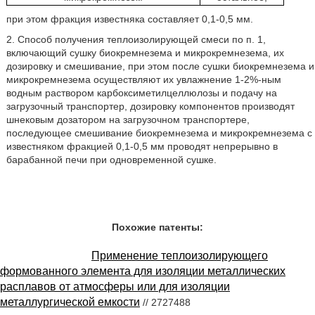
при этом фракция известняка составляет 0,1-0,5 мм.
2. Способ получения теплоизолирующей смеси по п. 1,
включающий сушку биокремнезема и микрокремнезема, их
дозировку и смешивание, при этом после сушки биокремнезема и
микрокремнезема осуществляют их увлажнение 1-2%-ным
водным раствором карбоксиметилцеллюлозы и подачу на
загрузочный транспортер, дозировку компонентов производят
шнековым дозатором на загрузочном транспортере,
последующее смешивание биокремнезема и микрокремнезема с
известняком фракцией 0,1-0,5 мм проводят непрерывно в
барабанной печи при одновременной сушке.
Похожие патенты:
Применение теплоизолирующего
формованного элемента для изоляции металлических
расплавов от атмосферы или для изоляции
металлургической емкости
// 2727488