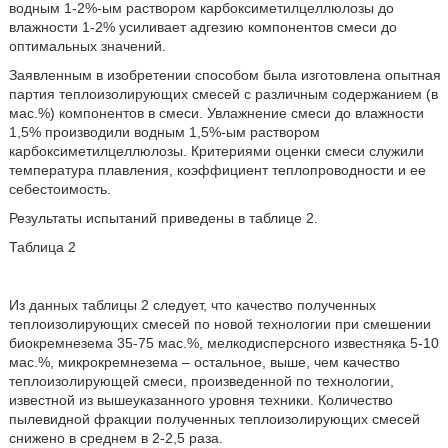
водным 1-2%-ым раствором карбоксиметилцеллюлозы до
влажности 1-2% усиливает адгезию компонентов смеси до
оптимальных значений.
Заявленным в изобретении способом была изготовлена опытная
партия теплоизолирующих смесей с различным содержанием (в
мас.%) компонентов в смеси. Увлажнение смеси до влажности
1,5% производили водным 1,5%-ым раствором
карбоксиметилцеллюлозы. Критериями оценки смеси служили
температура плавления, коэффициент теплопроводности и ее
себестоимость.
Результаты испытаний приведены в таблице 2.
Таблица 2
Из данных таблицы 2 следует, что качество полученных
теплоизолирующих смесей по новой технологии при смешении
биокремнезема 35-75 мас.%, мелкодисперсного известняка 5-10
мас.%, микрокремнезема – остальное, выше, чем качество
теплоизолирующей смеси, произведенной по технологии,
известной из вышеуказанного уровня техники. Количество
пылевидной фракции полученных теплоизолирующих смесей
снижено в среднем в 2-2,5 раза.