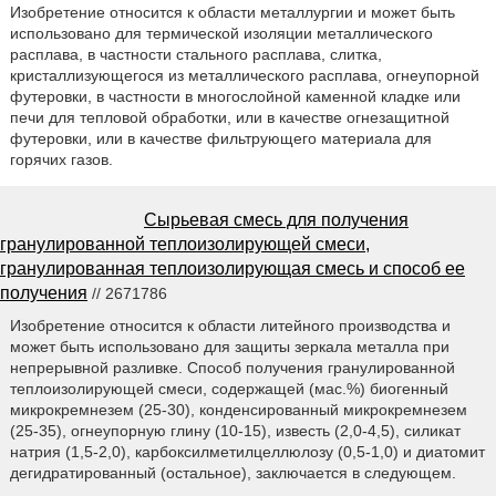
Изобретение относится к области металлургии и может быть
использовано для термической изоляции металлического
расплава, в частности стального расплава, слитка,
кристаллизующегося из металлического расплава, огнеупорной
футеровки, в частности в многослойной каменной кладке или
печи для тепловой обработки, или в качестве огнезащитной
футеровки, или в качестве фильтрующего материала для
горячих газов.
Сырьевая смесь для получения
гранулированной теплоизолирующей смеси,
гранулированная теплоизолирующая смесь и способ ее
получения
// 2671786
Изобретение относится к области литейного производства и
может быть использовано для защиты зеркала металла при
непрерывной разливке. Способ получения гранулированной
теплоизолирующей смеси, содержащей (мас.%) биогенный
микрокремнезем (25-30), конденсированный микрокремнезем
(25-35), огнеупорную глину (10-15), известь (2,0-4,5), силикат
натрия (1,5-2,0), карбоксилметилцеллюлозу (0,5-1,0) и диатомит
дегидратированный (остальное), заключается в следующем.