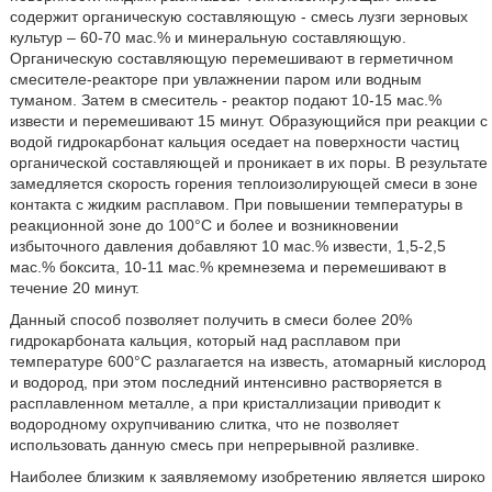
содержит органическую составляющую - смесь лузги зерновых
культур – 60-70 мас.% и минеральную составляющую.
Органическую составляющую перемешивают в герметичном
смесителе-реакторе при увлажнении паром или водным
туманом. Затем в смеситель - реактор подают 10-15 мас.%
извести и перемешивают 15 минут. Образующийся при реакции с
водой гидрокарбонат кальция оседает на поверхности частиц
органической составляющей и проникает в их поры. В результате
замедляется скорость горения теплоизолирующей смеси в зоне
контакта с жидким расплавом. При повышении температуры в
реакционной зоне до 100°С и более и возникновении
избыточного давления добавляют 10 мас.% извести, 1,5-2,5
мас.% боксита, 10-11 мас.% кремнезема и перемешивают в
течение 20 минут.
Данный способ позволяет получить в смеси более 20%
гидрокарбоната кальция, который над расплавом при
температуре 600°С разлагается на известь, атомарный кислород
и водород, при этом последний интенсивно растворяется в
расплавленном металле, а при кристаллизации приводит к
водородному охрупчиванию слитка, что не позволяет
использовать данную смесь при непрерывной разливке.
Наиболее близким к заявляемому изобретению является широко