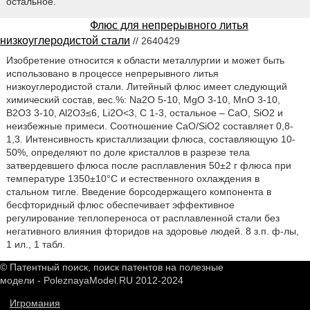
остальное.
Флюс для непрерывного литья
низкоуглеродистой стали
// 2640429
Изобретение относится к области металлургии и может быть
использовано в процессе непрерывного литья
низкоуглеродистой стали. Литейный флюс имеет следующий
химический состав, вес.%: Na2O 5-10, MgO 3-10, MnO 3-10,
B2O3 3-10, Al2O3≤6, Li2O<3, С 1-3, остальное – СаО, SiO2 и
неизбежные примеси. Соотношение CaO/SiO2 составляет 0,8-
1,3. Интенсивность кристаллизации флюса, составляющую 10-
50%, определяют по доле кристаллов в разрезе тела
затвердевшего флюса после расплавления 50±2 г флюса при
температуре 1350±10°С и естественного охлаждения в
стальном тигле. Введение борсодержащего компонента в
бесфторидный флюс обеспечивает эффективное
регулирование теплопереноса от расплавленной стали без
негативного влияния фторидов на здоровье людей. 8 з.п. ф-лы,
1 ил., 1 табл.
© Патентный поиск, поиск патентов на полезные
модели - PoleznayaModel.RU 2012-2024
Игромания