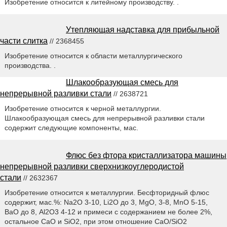
Изобретение относится к литейному производству. .
Утепляющая надставка для прибыльной
части слитка
// 2368455
Изобретение относится к области металлургического
производства. .
Шлакообразующая смесь для
непрерывной разливки стали
// 2638721
Изобретение относится к черной металлургии.
Шлакообразующая смесь для непрерывной разливки стали
содержит следующие компоненты, мас.
Флюс без фтора кристаллизатора машины
непрерывной разливки сверхнизкоуглеродистой
стали
// 2632367
Изобретение относится к металлургии. Бесфторидный флюс
содержит, мас.%: Na2O 3-10, Li2O до 3, MgO, 3-8, MnO 5-15,
BaO до 8, Al2O3 4-12 и примеси с содержанием не более 2%,
остальное CaO и SiO2, при этом отношение CaO/SiO2