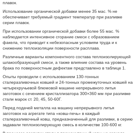
плавок.
Использование органической добавки менее 35 мас. % не
обеспечивает требуемый градиент температур при разливке
серии плавок.
При использовании органической добавки более 55 мас. %
наблюдается интенсивное сгорание смеси с образованием
факела, что приводит к небезопасным условиям труда и к
снижению теплоизоляции поверхности расплава.
Различные варианты компонентного состава теплоизолирующей
шлакообразующей смеси, а также влияние состава на уровень
брака по поверхностным дефектам представлено в таблице 1.
Опыты проводили с использованием 130-тонных
сталеразливочных ковшей и 24-тонных промежуточных ковшей на
четырехручьевой блюмовой машине непрерывного литья
заготовок с сечением кристаллизатора 300×360 мм при разливке
стали марок ст. 20, 45, 50-60Г.
Перед подачей металла на машину непрерывного литья
заготовок на агрегате типа «ковш-печь» в каждый
сталеразливочный ковш, предназначенный для разливки, в серию
задавали теплоизолирующую смесь в количестве 100-600 кг.