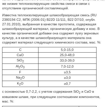
же низкие теплоизолирующие свойства смеси в связи с
отсутствием органической составляющей.
Известна теплоизолирующая шлакообразующая смесь (RU
2380194 C2, МПК (2006.01) B22D 11/111, B22 D7/10, опубл.
27.01.2010), выбранная в качестве прототипа, содержащая
шлакообразующий материал, органическую добавку и кокс. В
качестве органической добавки она содержит лузгу зерновых
культур, а в качестве шлакообразующего материала она
содержит материал следующего химического состава, мас. %:
С
5,0-15,0
CaO
25,0-48,0
SiO
33,0-39,0
2
Al
O
7,0-12,0
2
3
F
≥3,5
Na
O
≥3,0
2
K
O
≥0,7
2
с основностью 0,7-2,2, с учетом содержания SiO
и CaO в
2
ковшовом шлаке, при следующем соотношении компонентов,
мас. %: