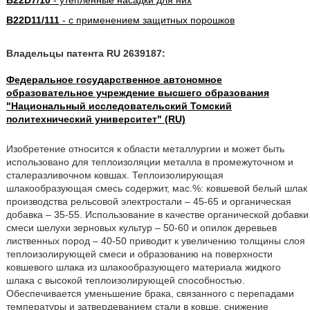
B22D7/10
- утепленные насадки для них
B22D11/111
- с применением защитных порошков
Владельцы патента RU 2639187:
Федеральное государственное автономное
образовательное учреждение высшего образования
"Национальный исследовательский Томский
политехнический университет" (RU)
Изобретение относится к области металлургии и может быть
использовано для теплоизоляции металла в промежуточном и
сталеразливочном ковшах. Теплоизолирующая
шлакообразующая смесь содержит, мас.%: ковшевой белый шлак
производства рельсовой электростали – 45-65 и органическая
добавка – 35-55. Использование в качестве органической добавки
смеси шелухи зерновых культур – 50-60 и опилок деревьев
лиственных пород – 40-50 приводит к увеличению толщины слоя
теплоизолирующей смеси и образованию на поверхности
ковшевого шлака из шлакообразующего материала жидкого
шлака с высокой теплоизолирующей способностью.
Обеспечивается уменьшение брака, связанного с перепадами
температуры и затвердеванием стали в ковше, снижение