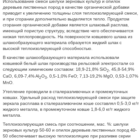
Использование смеси шелухи зерновых культур и опилок
деревьев лиственных пород в качестве органической добавки
приводит к увеличению толщины слоя теплоизолирующей смеси,
и при сгорании дополнительно выделяется тепло. Продуктом
сгорания органической добавки является шлаковый расплав,
имеющий пористую структуру, вследствие чего обеспечивается
низкая теплопроводность. На поверхности ковшевого шлака из
шлакообразующего материала образуется жидкий шлак с
высокой теплоизолирующей способностью.
В качестве шлакообразующего материала использовали
ковшевой белый шлак производства рельсовой электростали со
следующим химическим составом: 18,9-21,8% SiO
, 45,8-54,9%
2
CaO, 6,09-7,4% Al
O
, 0,5-1,0% FeO; 7,13-19,2% MgO, 0,53-1,07%
2
3
MnO.
Утепление проводили в сталеразливочных и промежуточных
ковшах. Удельный расход теплоизолирующей смеси при защите
зеркала расплава в сталеразливочном коше составлял 0,5-3,0 кг/т
жидкого металла, в промежуточном ковше 1,8-6,0 кг/т жидкого
металла.
Теплоизолирующая смесь при соотношении, мас. %: шелухи
зерновых культур 50-60 и опилок деревьев лиственных пород 40-
50 обеспечивает высокую теплоизоляцию при разливке серии