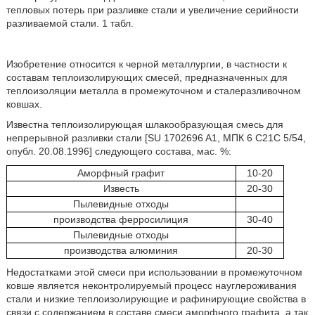
тепловых потерь при разливке стали и увеличение серийности
разливаемой стали. 1 табл.
Изобретение относится к черной металлургии, в частности к
составам теплоизолирующих смесей, предназначенных для
теплоизоляции металла в промежуточном и сталеразливочном
ковшах.
Известна теплоизолирующая шлакообразующая смесь для
непрерывной разливки стали [SU 1702696 A1, МПК 6 C21C 5/54,
опубл. 20.08.1996] следующего состава, мас. %:
Аморфный графит
10-20
Известь
20-30
Пылевидные отходы
производства ферросилиция
30-40
Пылевидные отходы
производства алюминия
20-30
Недостатками этой смеси при использовании в промежуточном
ковше является неконтролируемый процесс науглероживания
стали и низкие теплоизолирующие и рафинирующие свойства в
связи с содержанием в составе смеси аморфного графита, а так