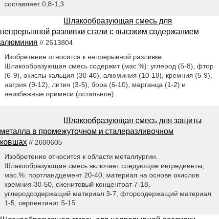
составляет 0,8-1,3.
Шлакообразующая смесь для
непрерывной разливки стали с высоким содержанием
алюминия
// 2613804
Изобретение относится к непрерывной разливке.
Шлакообразующая смесь содержит (мас.%): углерод (5-8), фтор
(6-9), окислы кальция (30-40), алюминия (10-18), кремния (5-9),
натрия (9-12), лития (3-5), бора (6-10), марганца (1-2) и
неизбежные примеси (остальное).
Шлакообразующая смесь для защиты
металла в промежуточном и сталеразливочном
ковшах
// 2600605
Изобретение относится к области металлургии.
Шлакообразующая смесь включает следующие ингредиенты,
мас.%: портландцемент 20-40, материал на основе окислов
кремния 30-50, сиенитовый концентрат 7-18,
углеродсодержащий материал 3-7, фторсодержащий материал
1-5, серпентинит 5-15.