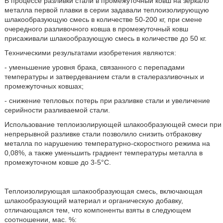
В процессе разливки стали в промежуточный ковш на зеркало
металла первой плавки в серии задавали теплоизолирующую
шлакообразующую смесь в количестве 50-200 кг, при смене
очередного разливочного ковша в промежуточный ковш
присаживали шлакообразующую смесь в количестве до 50 кг.
Техническими результатами изобретения являются:
- уменьшение уровня брака, связанного с перепадами
температуры и затвердеванием стали в сталеразливочных и
промежуточных ковшах;
- снижение тепловых потерь при разливке стали и увеличение
серийности разливаемой стали.
Использование теплоизолирующей шлакообразующей смеси при
непрерывной разливке стали позволило снизить отбраковку
металла по нарушению температурно-скоростного режима на
0,08%, а также уменьшить градиент температуры металла в
промежуточном ковше до 3-5°C.
Теплоизолирующая шлакообразующая смесь, включающая
шлакообразующий материал и органическую добавку,
отличающаяся тем, что компоненты взяты в следующем
соотношении, мас. %: