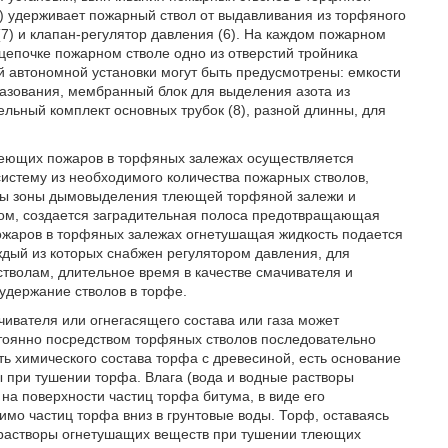
0) удерживает пожарный ствол от выдавливания из торфяного
(7) и клапан-регулятор давления (6). На каждом пожарном
 цепочке пожарном стволе одно из отверстий тройника
ой автономной установки могут быть предусмотрены: емкости
азования, мембранный блок для выделения азота из
ельный комплект основных трубок (8), разной длинны, для
тлеющих пожаров в торфяных залежах осуществляется
систему из необходимого количества пожарных стволов,
ицы зоны дымовыделения тлеющей торфяной залежи и
ом, создается заградительная полоса предотвращающая
ожаров в торфяных залежах огнетушащая жидкость подается
дый из которых снабжен регулятором давления, для
тволам, длительное время в качестве смачивателя и
удержание стволов в торфе.
ивателя или огнегасящего состава или газа может
тоянно посредством торфяных стволов последовательно
 химического состава торфа с древесиной, есть основание
 при тушении торфа. Влага (вода и водные растворы
 на поверхности частиц торфа битума, в виде его
мимо частиц торфа вниз в грунтовые воды. Торф, оставаясь
е растворы огнетушащих веществ при тушении тлеющих