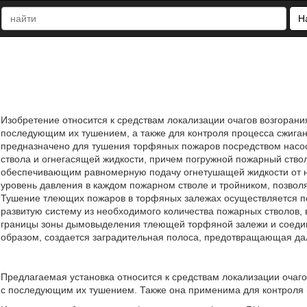
Н
Изобретение относится к средствам локализации очагов возгоран
последующим их тушением, а также для контроля процесса сжиган
предназначено для тушения торфяных пожаров посредством насос
ствола и огнегасящей жидкости, причем погружной пожарный ство
обеспечивающим равномерную подачу огнетушащей жидкости от н
уровень давления в каждом пожарном стволе и тройником, позвол
Тушение тлеющих пожаров в торфяных залежах осуществляется по
развитую систему из необходимого количества пожарных стволов,
границы зоны дымовыделения тлеющей торфяной залежи и соеди
образом, создается заградительная полоса, предотвращающая дал
Предлагаемая установка относится к средствам локализации очаг
с последующим их тушением. Также она применима для контроля п