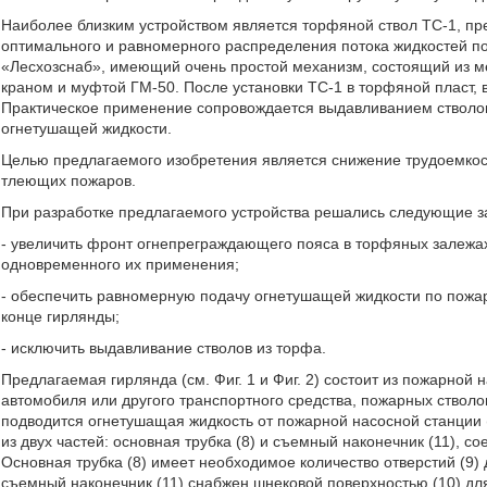
Наиболее близким устройством является торфяной ствол ТС-1, п
оптимального и равномерного распределения потока жидкостей 
«Лесхозснаб», имеющий очень простой механизм, состоящий из ме
краном и муфтой ГМ-50. После установки ТС-1 в торфяной пласт, 
Практическое применение сопровождается выдавливанием стволов
огнетушащей жидкости.
Целью предлагаемого изобретения является снижение трудоемко
тлеющих пожаров.
При разработке предлагаемого устройства решались следующие з
- увеличить фронт огнепреграждающего пояса в торфяных залежах
одновременного их применения;
- обеспечить равномерную подачу огнетушащей жидкости по пожар
конце гирлянды;
- исключить выдавливание стволов из торфа.
Предлагаемая гирлянда (см. Фиг. 1 и Фиг. 2) состоит из пожарной
автомобиля или другого транспортного средства, пожарных стволов 
подводится огнетушащая жидкость от пожарной насосной станции 
из двух частей: основная трубка (8) и съемный наконечник (11), с
Основная трубка (8) имеет необходимое количество отверстий (9) 
съемный наконечник (11) снабжен шнековой поверхностью (10) дл