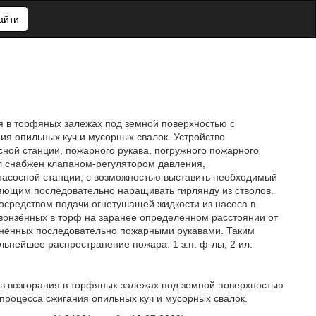
айти
ия в торфяных залежах под земной поверхностью с
ия опильных куч и мусорных свалок. Устройство
ной станции, пожарного рукава, погружного пожарного
л снабжен клапаном-регулятором давления,
асосной станции, с возможностью выставить необходимый
яющим последовательно наращивать гирлянду из стволов.
средством подачи огнетушащей жидкости из насоса в
 вонзённых в торф на заранее определенном расстоянии от
нённых последовательно пожарными рукавами. Таким
ьнейшее распространение пожара. 1 з.п. ф-лы, 2 ил.
ов возгорания в торфяных залежах под земной поверхностью
роцесса сжигания опильных куч и мусорных свалок.