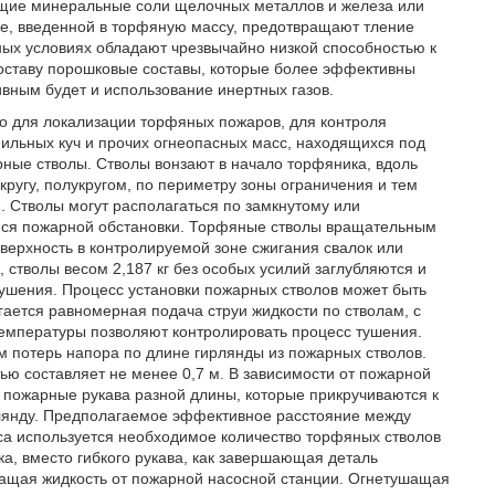
щие минеральные соли щелочных металлов и железа или
ле, введенной в торфяную массу, предотвращают тление
ных условиях обладают чрезвычайно низкой способностью к
оставу порошковые составы, которые более эффективны
вным будет и использование инертных газов.
о для локализации торфяных пожаров, для контроля
ильных куч и прочих огнеопасных масс, находящихся под
рные стволы. Стволы вонзают в начало торфяника, вдоль
кругу, полукругом, по периметру зоны ограничения и тем
 Стволы могут располагаться по замкнутому или
ейся пожарной обстановки. Торфяные стволы вращательным
верхность в контролируемой зоне сжигания свалок или
 стволы весом 2,187 кг без особых усилий заглубляются и
тушения. Процесс установки пожарных стволов может быть
ается равномерная подача струи жидкости по стволам, с
температуры позволяют контролировать процесс тушения.
м потерь напора по длине гирлянды из пожарных стволов.
ю составляет не менее 0,7 м. В зависимости от пожарной
я пожарные рукава разной длины, которые прикручиваются к
лянду. Предполагаемое эффективное расстояние между
а используется необходимое количество торфяных стволов
ка, вместо гибкого рукава, как завершающая деталь
шащая жидкость от пожарной насосной станции. Огнетушащая