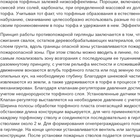
пожаров торфяных залежей низкоэффективны. Порошки, включаю
смесей этих солей, карбонаты, при определенной массовой их до
торфа. Учитывая тот факт, что торфяные образования в естествен
набуханию, смачиванию целесообразно использовать разные по с
своим проникновением в поры торфа и удержания в нем. Эффекти
Принцип работы противопожарной гирлянды заключается в том, чт
сжигания свалок, остатков деревообрабатывающих материалов, оп
слоем грунта, вдоль границы опасной зоны устанавливаются пожа
пожароопасной зоны. При этом стволы можно вводить в линию, по 
самым локализовать зону возгорания с последующим ее тушением.
разомкнутому принципу, с учетом рельефа местности и сложивш
движением вонзаются вглубь торфяного пласта или под земную по
опильных куч, на необходимую глубину. Благодаря шнековой части,
извлекаются из земли, а также удерживаются в торфе в процессе 
механизирован. Благодаря клапанам-регуляторам давления достиг
учетом неоднородности торфяного слоя. Установленные датчики 
Клапан-регулятор выставляется на необходимое давление с учето
Ширина полосы обработки торфяного пласта огнегасящей жидкость
обстановки длина конструкции варьируется, для чего применяютс
каждому торфяному стволу и соединяются последовательно в гир
стволами около 2 м. Для формирования огнепреграждающего пояс
в гирлянде. На конце цепочки устанавливается вентиль или заглуш
конструкции. После установки пожарных стволов подается огнету