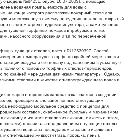
ную модель №84231, опубл. 10.07.2009), с помощью
овлена водяная помпа, емкость для воды с
не, на конце которого расположен пожарный ствол для
ную и многозвенную систему наведения пожара на открытый
ичено вылетом стрелы гидроманипулятора, а само тушение
для тушения торфяных пожаров в требуемой точке.
ики, насосного оборудования и т.п.по пересеченной
фяных тушащих стволов, патент RU 2530397. Способ
 измерения температуры в торфе по крайней мере в шести
сепарации воздуха и его подачу под давлением в указанную
ф выполняют с помощью торфяных стволов-термозондов,
го по крайней мере двумя датчиками температуры. Однако,
олькими стволами в качестве огнепреграждающего пояса в
щих пожаров в торфяных залежах заключается в создании
волов, предварительно заполненные огнетушащим
соба необходимо мобильное средство с прицепом для
орошковым составом, снабженное бурильным механизмом
 скважину и изъятия стволов из скважин, емкость с газом,
лангами) подачи газа под давлением в тушащие стволы.
етушащего вещества посредством стволов и исключает
чу огнетушащей жидкости (газа, порошка, пены).