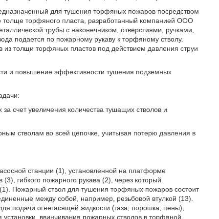
редназначенный для тушения торфяных пожаров посредством
по толще торфяного пласта, разработанный компанией ООО
таллической трубы с наконечником, отверстиями, ручками,
вода подается по пожарному рукаву к торфяному стволу.
 из толщи торфяных пластов под действием давления струи
сти и повышение эффективности тушения подземных
адачи:
 за счет увеличения количества тушащих стволов и
ным стволам во всей цепочке, учитывая потерю давления в
 насосной станции (1), установленной на платформе
(3), гибкого пожарного рукава (2), через который
(1). Пожарный ствол для тушения торфяных пожаров состоит
оединенные между собой, например, резьбовой втулкой (13).
для подачи огнегасящей жидкости (газа, порошка, пены),
я установки, ввинчивания пожарных стволов в торфяной