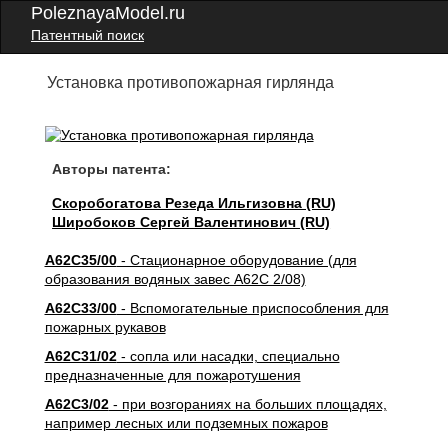
PoleznayaModel.ru
Патентный поиск
Установка противопожарная гирлянда
Авторы патента:
Скоробогатова Резеда Ильгизовна (RU)
Широбоков Сергей Валентинович (RU)
A62C35/00
- Стационарное оборудование (для
образования водяных завес A62C 2/08)
A62C33/00
- Вспомогательные приспособления для
пожарных рукавов
A62C31/02
- сопла или насадки, специально
предназначенные для пожаротушения
A62C3/02
- при возгораниях на больших площадях,
например лесных или подземных пожаров