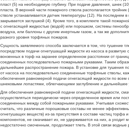
пласт (5) на необходимую глубину. При подаче давления, шнек (1
пласта. В верхней части пожарного ствола располагается тройник 
стволе устанавливается датчик температуры (12). На последнем в
закрывается заглушкой (4). Кроме того, в комплекте такой пожарн
с огнегасящей жидкостью (водой) или порошком, системы пенообр
воздуха, или баллоны с другим инертным газом, а так же дополнит
разного уровня торфяных пожаров.
Сущность заявляемого способа заключается в том, что тушение 
посредством подачи огнетушащей жидкости из насоса в развитую 
вонзенных в торф на заранее определенном расстоянии от гран
соединенных последовательно пожарными рукавами. Таким образ
дальнейшее распространение пожара. В установке для тушения п
от насоса на последовательно соединенные торфяные стволы, каж
обеспечения равномерной подачи огнегасящей жидкости по всем с
шнековыми лопастями, облегчающими заглубление и дальнейшее 
Для обеспечения равномерной подачи огнегасящей жидкости, смач
осуществляться периодически через определенное время или пос
соединенных между собой пожарными рукавами. Учитывая схожесть
считать, что различные порошковые составы не менее эффективны
огнетушащих веществ) из-за присутствия в составе частиц торфа и
компонентов, не смачивает их, не удерживается на них, а уходит 
недостаточно смоченным, продолжает тлеть. В этой связи водны