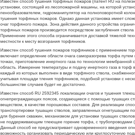
Известен способ тушения торфяных пожаров (патент RU на полез
установки, состоящей из лесопожарной машины, на которой устан
пенообразователем, гидроманипулятор на полноповоротной колон
тушения торфяных пожаров. Однако данная установка имеет слож
очаг торфяного пожара. Зона действия данного устройства огран
торфяных пожаров производится посредством заглубления ствола 
Применение этого способа ограничивается доставкой тяжелой техн
местности к месту возгорания торфяников.
Известен способ тушения пожаров торфяников с применением тор
включает определение области очага саморазогрева торфа путем
точках, приготовление инертного газа по технологии мембранной 
область. Измерение температуры и подачу инертного газа в тор
каждый из которых выполнен в виде торфяного ствола, снабженно
учитывая площади тления торфяников, подобной установки с неск
большинстве случаев будет не достаточно.
Известен способ RU 2592345 локализации очагов и тушения тлею
огнепреграждающих поясов, создающиеся с помощью тушащих ст
веществом, в качестве порошковых составов. Для реализации спо
транспортировки тушащих стволов, заправленных огнетушащим п
для бурения скважин, механизмом для установки тушащих стволов в
не поддерживающим тлеющее горение торфа, с трубопроводами (ш
Данный способ не предусматривает одновременного введения огн
возможность организовать периодическую или круглосуточную пода