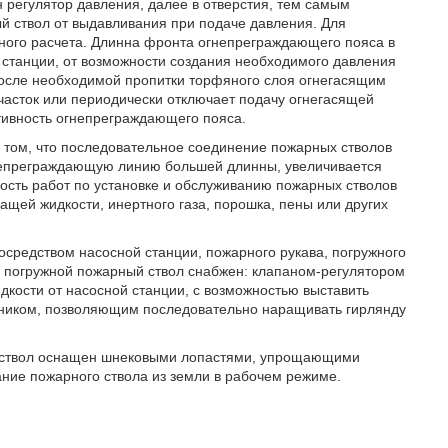
ан регулятор давления, далее в отверстия, тем самым
й ствол от выдавливания при подаче давления. Для
рного расчета. Длинна фронта огнепреграждающего пояса в
 станции, от возможности создания необходимого давления
После необходимой пропитки торфяного слоя огнегасящим
асток или периодически отключает подачу огнегасящей
тивность огнепреграждающего пояса.
 том, что последовательное соединение пожарных стволов
гнепреграждающую линию большей длинны, увеличивается
сть работ по установке и обслуживанию пожарных стволов
ащей жидкости, инертного газа, порошка, пены или других
осредством насосной станции, пожарного рукава, погружного
о погружной пожарный ствол снабжен: клапаном-регулятором
ости от насосной станции, с возможностью выставить
йником, позволяющим последовательно наращивать гирлянду
ый ствол оснащен шнековыми лопастями, упрощающими
ние пожарного ствола из земли в рабочем режиме.