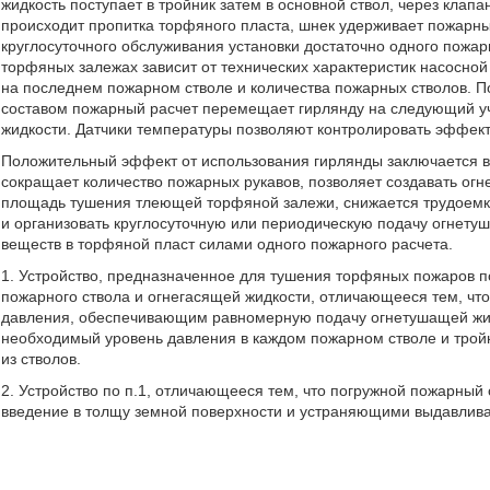
жидкость поступает в тройник затем в основной ствол, через клап
происходит пропитка торфяного пласта, шнек удерживает пожарны
круглосуточного обслуживания установки достаточно одного пожа
торфяных залежах зависит от технических характеристик насосной
на последнем пожарном стволе и количества пожарных стволов. 
составом пожарный расчет перемещает гирлянду на следующий уч
жидкости. Датчики температуры позволяют контролировать эффек
Положительный эффект от использования гирлянды заключается в
сокращает количество пожарных рукавов, позволяет создавать о
площадь тушения тлеющей торфяной залежи, снижается трудоемко
и организовать круглосуточную или периодическую подачу огнетуш
веществ в торфяной пласт силами одного пожарного расчета.
1. Устройство, предназначенное для тушения торфяных пожаров п
пожарного ствола и огнегасящей жидкости, отличающееся тем, чт
давления, обеспечивающим равномерную подачу огнетушащей жидк
необходимый уровень давления в каждом пожарном стволе и тро
из стволов.
2. Устройство по п.1, отличающееся тем, что погружной пожарн
введение в толщу земной поверхности и устраняющими выдавлива