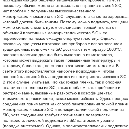
поскольку обычно можно эпитаксиально выращивать слой SiC,
нет проблем с получением высококачественного
монокристаллического слоя SiC, служащего в качестве зародыша,
который должен быть тонким. Поэтому можно подумать, что цены
можно сильно снизить путем отслаивания тонкой пленки от
объемной пластины из монокристаллического SiC и ее
перенесения на нижележащую опорную пластину. Однако,
поскольку процессы изготовления приборов с использованием
традиционных подложек из SiC достигают температур 1800°C,
опорная пластина должна быть выполнена из материала,
который может выдержать такие повышенные температуры и
которому, более того, не страшно загрязнение металлами. В
свете этого представляется наиболее подходящим, чтобы
опорной пластиной была подложка из поликристаллического SiC.
В этом случае, учитывая, что как тонкая пленка, так и опорная
пластина выполнены из SiC, таких проблем, как коробление и
растрескивание, вызванные разностью в коэффициентах
термического расширения, также можно избежать. Здесь процесс
соединения понимается как способ пакетирования тонкой пленки
монокристаллического SiC и поликристаллической подложки из
SiC, хотя соединение требует сглаживания поверхности
поликристаллической подложки из SiC на атомном уровне
(порядка ангстремов). Однако, в поликристаллических подложках