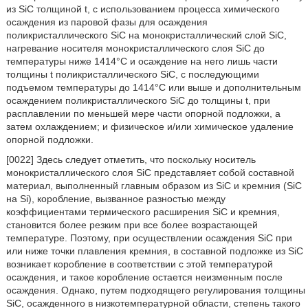
из SiC толщиной t, с использованием процесса химического
осаждения из паровой фазы для осаждения
поликристаллического SiC на монокристаллический слой SiC,
нагревание носителя монокристаллического слоя SiC до
температуры ниже 1414°C и осаждение на него лишь части
толщины t поликристаллического SiC, с последующими
подъемом температуры до 1414°C или выше и дополнительным
осаждением поликристаллического SiC до толщины t, при
расплавлении по меньшей мере части опорной подложки, а
затем охлаждением; и физическое и/или химическое удаление
опорной подложки.
[0022] Здесь следует отметить, что поскольку носитель
монокристаллического слоя SiC представляет собой составной
материал, выполненный главным образом из SiC и кремния (SiC
на Si), коробление, вызванное разностью между
коэффициентами термического расширения SiC и кремния,
становится более резким при все более возрастающей
температуре. Поэтому, при осуществлении осаждения SiC при
или ниже точки плавления кремния, в составной подложке из SiC
возникает коробление в соответствии с этой температурой
осаждения, и такое коробление остается неизменным после
осаждения. Однако, путем подходящего регулирования толщины
SiC, осажденного в низкотемпературной области, степень такого