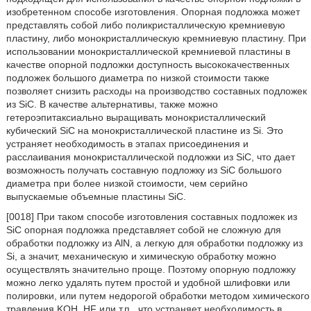
изобретенном способе изготовления. Опорная подложка может
представлять собой либо поликристаллическую кремниевую
пластину, либо монокристаллическую кремниевую пластину. При
использовании монокристаллической кремниевой пластины в
качестве опорной подложки доступность высококачественных
подложек большого диаметра по низкой стоимости также
позволяет снизить расходы на производство составных подложек
из SiC. В качестве альтернативы, также можно
гетероэпитаксиально выращивать монокристаллический
кубический SiC на монокристаллической пластине из Si. Это
устраняет необходимость в этапах присоединения и
расслаивания монокристаллической подложки из SiC, что дает
возможность получать составную подложку из SiC большого
диаметра при более низкой стоимости, чем серийно
выпускаемые объемные пластины SiC.
[0018] При таком способе изготовления составных подложек из
SiC опорная подложка представляет собой не сложную для
обработки подложку из AlN, а легкую для обработки подложку из
Si, а значит, механическую и химическую обработку можно
осуществлять значительно проще. Поэтому опорную подложку
можно легко удалять путем простой и удобной шлифовки или
полировки, или путем недорогой обработки методом химического
травления KOH, HF или т.п., что устраняет необходимость в