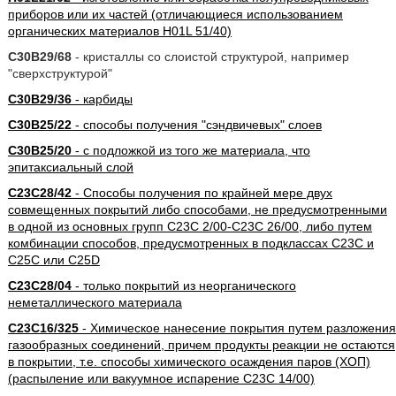
приборов или их частей (отличающиеся использованием
органических материалов H01L 51/40)
C30B29/68
- кристаллы со слоистой структурой, например
"сверхструктурой"
C30B29/36
- карбиды
C30B25/22
- способы получения "сэндвичевых" слоев
C30B25/20
- с подложкой из того же материала, что
эпитаксиальный слой
C23C28/42
- Способы получения по крайней мере двух
совмещенных покрытий либо способами, не предусмотренными
в одной из основных групп C23C 2/00-C23C 26/00, либо путем
комбинации способов, предусмотренных в подклассах C23C и
C25C или C25D
C23C28/04
- только покрытий из неорганического
неметаллического материала
C23C16/325
- Химическое нанесение покрытия путем разложения
газообразных соединений, причем продукты реакции не остаются
в покрытии, т.е. способы химического осаждения паров (ХОП)
(распыление или вакуумное испарение C23C 14/00)