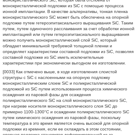
монокристаллической подложки из SiC с помощью процесса
ионной имплантации. В качестве альтернативы, тонкая пленка
монокристаллического SiC может быть обеспечена на опорной
подложке путем гетероэпитаксиального выращивания SiC. Таким
путем, путем одиночного расслаивания за счет обработки ионной
имплантацией или путем гетероэпитаксиального выращивания
можно получить монокристаллический слой SiC, который
обладает минимальной требуемой толщиной пленки и
определяет характеристики составной подложки из SiC, позволяя
составной подложке из SiC иметь исключительные
характеристики при экономически выгодном ее изготовлении.
[0033] Как отмечено выше, в ходе изготовления слоистой
структуры с SiC с наслоенными на опорную подложку
монокристаллическим слоем SiC и поликристаллической
подложкой из SiC путем использования процесса химического
осаждения из паровой фазы для осаждения
поликристаллического SiC на слой монокристаллического SiC,
при нагреве носителя монокристаллического слоя SiC до
примерно 1100-1300°C и осаждении поликристаллического SiC
путем химического осаждения из паровой фазы, поскольку
температура в это время является очень высокой для опорной
подложки из кремния, если ее охлаждать в этом состоянии,
опорная подложка становится деформированной из-за