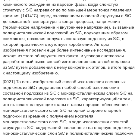
химического осаждения из паровой фазы, когда слоистую
структуру с SiC нагревают до по меньшей мере точки плавления
кремния (1414°C) перед охлаждением слоистой структуры с SiC
до комнатной температуры в конце процесса, напряжения
(термическое напряжение и внутреннее напряжение), вызванные
поликристаллической подложкой из SiC, подходящим образом
снимаются, позволяя получать составную подложку из SiC, в
которой практически отсутствует коробление. Авторы
изобретения провели еще более интенсивные исследования,
исходя из этого обнаруженного факта, и усовершенствовали
разработанный выше способ изготовления составной подложки
из SiC путем добавления к нему конкретных этапов, в итоге придя
к настоящему изобретению.
[0021] То есть, изобретенный способ изготовления составных
подложек из SiC представляет собой способ изготовления
составной подложки из SiC с монокристаллическим слоем SiC на
поликристаллической подложке из SiC, характеризующийся тем,
что включает следующие этапы в таком порядке: обеспечение
монокристаллического слоя SiC на одной стороне опорной
подложки из кремния с получением носителя
монокристаллического слоя SiC; в ходе изготовления слоистой
структуры с SiC, содержащей наслоенные на опорную подложку
монокристаллический слой SiC и поликристаллическую подложку