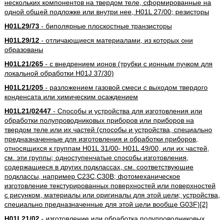
нескольких компонентов на твердом теле, сформированные на
одной общей подложке или внутри нее, H01L 27/00; резисторы
H01L29/73
- биполярные плоскостные транзисторы
H01L29/12
- отличающиеся материалами, из которых они
образованы
H01L21/265
- с внедрением ионов (трубки с ионным пучком для
локальной обработки H01J 37/30)
H01L21/205
- разложением газовой смеси с выходом твердого
конденсата или химическим осаждением
H01L21/02447
- Способы и устройства для изготовления или
обработки полупроводниковых приборов или приборов на
твердом теле или их частей (способы и устройства, специально
предназначенные для изготовления и обработки приборов,
относящихся к группам H01L 31/00- H01L 49/00, или их частей,
см. эти группы; одноступенчатые способы изготовления,
содержащиеся в других подклассах, см. соответствующие
подклассы, например C23C,C30B; фотомеханическое
изготовление текстурированных поверхностей или поверхностей
с рисунком, материалы или оригиналы для этой цели; устройства,
специально предназначенные для этой цели вообще G03F)[2]
H01L21/02
- изготовление или обработка полупроводниковых