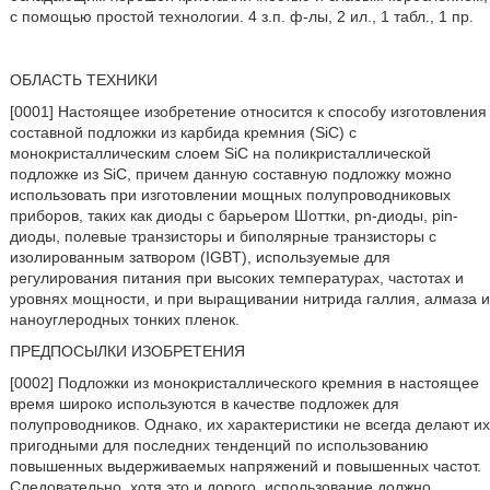
с помощью простой технологии. 4 з.п. ф-лы, 2 ил., 1 табл., 1 пр.
ОБЛАСТЬ ТЕХНИКИ
[0001] Настоящее изобретение относится к способу изготовления
составной подложки из карбида кремния (SiC) с
монокристаллическим слоем SiC на поликристаллической
подложке из SiC, причем данную составную подложку можно
использовать при изготовлении мощных полупроводниковых
приборов, таких как диоды с барьером Шоттки, pn-диоды, pin-
диоды, полевые транзисторы и биполярные транзисторы с
изолированным затвором (IGBT), используемые для
регулирования питания при высоких температурах, частотах и
уровнях мощности, и при выращивании нитрида галлия, алмаза и
наноуглеродных тонких пленок.
ПРЕДПОСЫЛКИ ИЗОБРЕТЕНИЯ
[0002] Подложки из монокристаллического кремния в настоящее
время широко используются в качестве подложек для
полупроводников. Однако, их характеристики не всегда делают их
пригодными для последних тенденций по использованию
повышенных выдерживаемых напряжений и повышенных частот.
Следовательно, хотя это и дорого, использование должно