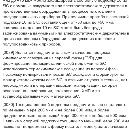
мкм до +75 мкм можно зафиксировать составную подложку 10 из
SiC с помощью вакуумного или электростатического держателя в
производственном оборудовании в процессе изготовления
полупроводниковых приборов. При величине прогиба в составной
подложке 10 из SiC, составляющей от -50 мкм до +50 мкм,
составная подложка 10 из SiC может быть без труда
зафиксирована вакуумным или электростатическим держателем в
производственном оборудовании в процессе изготовления
полупроводниковых приборов.
[0029] Является предпочтительным в качестве процесса
химического осаждения из паровой фазы (CVD) для
формирования поликристаллической подложки из SiC
использовать термохимическое осаждение из паровой фазы .
Поскольку поликристаллический SiC осаждают и формируют на
монокристаллическом слое SiC, в отличие от уровня техники, нет
необходимости в операции высокой планаризации, которая
основана на шлифовании, полировании, ХМП и т.п.
труднообрабатываемого материала SiC.
[0030] Толщина опорной подложки предпочтительно составляет
по меньшей мере 200 мкм и не более 600 мкм, а более
предпочтительно по меньшей мере 300 мкм и не более 500 мкм.
Наличие у опорной подложки толщины по меньшей мере 200 мкм
позволяет поддерживать форму носителя монокристаллического