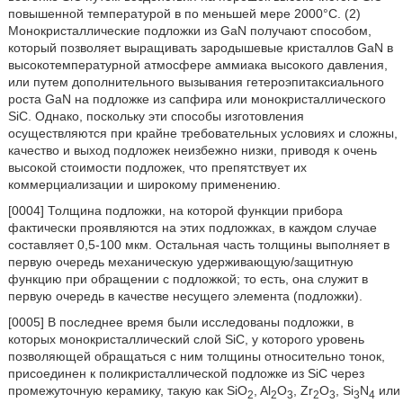
повышенной температурой в по меньшей мере 2000°C. (2)
Монокристаллические подложки из GaN получают способом,
который позволяет выращивать зародышевые кристаллов GaN в
высокотемпературной атмосфере аммиака высокого давления,
или путем дополнительного вызывания гетероэпитаксиального
роста GaN на подложке из сапфира или монокристаллического
SiC. Однако, поскольку эти способы изготовления
осуществляются при крайне требовательных условиях и сложны,
качество и выход подложек неизбежно низки, приводя к очень
высокой стоимости подложек, что препятствует их
коммерциализации и широкому применению.
[0004] Толщина подложки, на которой функции прибора
фактически проявляются на этих подложках, в каждом случае
составляет 0,5-100 мкм. Остальная часть толщины выполняет в
первую очередь механическую удерживающую/защитную
функцию при обращении с подложкой; то есть, она служит в
первую очередь в качестве несущего элемента (подложки).
[0005] В последнее время были исследованы подложки, в
которых монокристаллический слой SiC, у которого уровень
позволяющей обращаться с ним толщины относительно тонок,
присоединен к поликристаллической подложке из SiC через
промежуточную керамику, такую как SiO
, Al
O
, Zr
O
, Si
N
или
2
2
3
2
3
3
4