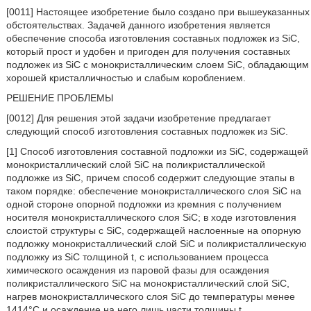
[0011] Настоящее изобретение было создано при вышеуказанных
обстоятельствах. Задачей данного изобретения является
обеспечение способа изготовления составных подложек из SiC,
который прост и удобен и пригоден для получения составных
подложек из SiC с монокристаллическим слоем SiC, обладающим
хорошей кристалличностью и слабым короблением.
РЕШЕНИЕ ПРОБЛЕМЫ
[0012] Для решения этой задачи изобретение предлагает
следующий способ изготовления составных подложек из SiC.
[1] Способ изготовления составной подложки из SiC, содержащей
монокристаллический слой SiC на поликристаллической
подложке из SiC, причем способ содержит следующие этапы в
таком порядке: обеспечение монокристаллического слоя SiC на
одной стороне опорной подложки из кремния с получением
носителя монокристаллического слоя SiC; в ходе изготовления
слоистой структуры с SiC, содержащей наслоенные на опорную
подложку монокристаллический слой SiC и поликристаллическую
подложку из SiC толщиной t, с использованием процесса
химического осаждения из паровой фазы для осаждения
поликристаллического SiC на монокристаллический слой SiC,
нагрев монокристаллического слоя SiC до температуры менее
1414°C и осаждение на него лишь части толщины t