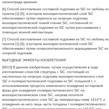
оксинитрида кремния.
[6] Способ изготовления составной подложки из SiC по любому из
пунктов [1]-[5], в котором монокристаллический слой SiC
обеспечивают путем переноса на опорную подложку
монокристаллической тонкой пленки SiC, отслоенной от
монокристаллической подложки из SiC путем расслаивания с
помощью ионной имплантации.
[7] Способ изготовления составной подложки из SiC по любому из
пунктов [1]-[5], в котором монокристаллической слой SiC
обеспечивают путем гетероэпитаксиального выращивания SiC на
опорной подложке.
ВЫГОДНЫЕ ЭФФЕКТЫ ИЗОБРЕТЕНИЯ
[0013] В данном изобретении, путем осуществления в ходе
изготовления слоистой структуры с SiC, состоящей из
наслоенных на опорную подложку монокристаллического слоя
SiC и поликристаллической подложки из SiC толщиной t, с
использованием процесса химического осаждения из паровой
фазы для осаждения поликристаллического SiC на
монокристаллическом слое SiC, нагрева носителя
монокристаллического слоя SiC до температуры ниже 1414°C и
осаждения на него лишь части толщины t поликристаллического
SiC, с последующими подъемом температуры до 1414°C или