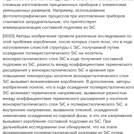
сложным изготовление прецизионных приборов с элементами
уменьшенных размеров. Например, использование
фотолитографических процессов при изготовлении приборов
становится затруднительным, что препятствует
коммерциализации составной подложки из SiC.
[0020] Авторы изобретения провели различные исследования по
этой проблеме коробления, после которых стало ясно, что в ходе
изготовления слоистой структуры с SiC, получаемой путем
осаждения поликристаллического SiC на носитель
монокристаллического слоя SiC в ходе получения составной
подложки из SiC, разность между коэффициентами термического
расширения у монокристаллического SiC и кремния при
повышении температуры носителя монокристаллического слоя
SiC вызывает возникновение коробления. В дополнение, авторы
изобретения поняли, что в ходе осаждения поликристаллического
SiC возникает термическое напряжение, вызванное разностью
между коэффициентами термического расширения у носителя
монокристаллического слоя SiC и поликристаллического SiC, и
внутреннее напряжение, вызванное пленкой, осажденной
химическим осаждением из паровой фазы, и что эти напряжения
вызывают коробление составной подложки из SiC. При
дальнейшем исследовании они обнаружили, что на этапе
формирования поликристаллической подложки из SiC путем