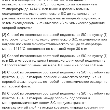
поликристаллического SiC, с последующими повышением
температуры до 1414°C или выше и дополнительным
осаждением поликристаллического SiC до толщины t, при
расплавлении по меньшей мере части опорной подложки, а
затем охлаждением; и физическое и/или химическое удаление
опорной подложки.
[2] Способ изготовления составной подложки из SiC по пункту [1],
в котором толщина поликристаллического SiC, осажденного при
нагреве носителя монокристаллического SiC до температуры
менее 1414°C, составляет по меньшей мере 30 мкм.
[3] Способ изготовления составной подложки из SiC по пункту [1]
или [2], в котором толщина t поликристаллической подложки из
SiC составляет по меньшей мере 100 мкм и не более 650 мкм.
[4] Способ изготовления составной подложки из SiC по любому из
пунктов [1]-[3], в котором процесс химического осаждения из
паровой фазы представляет собой термохимическое осаждение
из паровой фазы.
[5] Способ изготовления составной подложки из SiC по любому из
пунктов [1]-[4], в котором между опорной подложкой и
монокристаллическим слоем SiC предусматривают
промежуточный слой из оксида кремния, нитрида кремния или