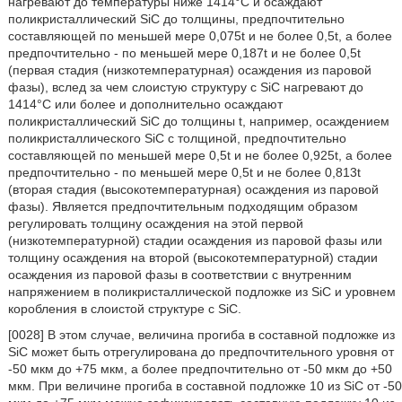
нагревают до температуры ниже 1414°C и осаждают
поликристаллический SiC до толщины, предпочтительно
составляющей по меньшей мере 0,075t и не более 0,5t, а более
предпочтительно - по меньшей мере 0,187t и не более 0,5t
(первая стадия (низкотемпературная) осаждения из паровой
фазы), вслед за чем слоистую структуру с SiC нагревают до
1414°C или более и дополнительно осаждают
поликристаллический SiC до толщины t, например, осаждением
поликристаллического SiC с толщиной, предпочтительно
составляющей по меньшей мере 0,5t и не более 0,925t, а более
предпочтительно - по меньшей мере 0,5t и не более 0,813t
(вторая стадия (высокотемпературная) осаждения из паровой
фазы). Является предпочтительным подходящим образом
регулировать толщину осаждения на этой первой
(низкотемпературной) стадии осаждения из паровой фазы или
толщину осаждения на второй (высокотемпературной) стадии
осаждения из паровой фазы в соответствии с внутренним
напряжением в поликристаллической подложке из SiC и уровнем
коробления в слоистой структуре с SiC.
[0028] В этом случае, величина прогиба в составной подложке из
SiC может быть отрегулирована до предпочтительного уровня от
-50 мкм до +75 мкм, а более предпочтительно от -50 мкм до +50
мкм. При величине прогиба в составной подложке 10 из SiC от -50