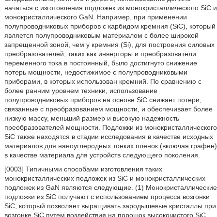
начаться с изготовления подложек из монокристаллического SiC и
монокристаллического GaN. Например, при применении
полупроводниковых приборов с карбидом кремния (SiC), который
является полупроводниковым материалом с более широкой
запрещенной зоной, чем у кремния (Si), для построения силовых
преобразователей, таких как инверторы и преобразователи
переменного тока в постоянный, было достигнуто снижение
потерь мощности, недостижимое с полупроводниковыми
приборами, в которых использован кремний. По сравнению с
более ранним уровнем техники, использование
полупроводниковых приборов на основе SiC снижает потери,
связанные с преобразованием мощности, и обеспечивает более
низкую массу, меньший размер и высокую надежность
преобразователей мощности. Подложки из монокристаллического
SiC также находятся в стадии исследования в качестве исходных
материалов для наноуглеродных тонких пленок (включая графен)
в качестве материала для устройств следующего поколения.
[0003] Типичными способами изготовления таких
монокристаллических подложек из SiC и монокристаллических
подложек из GaN являются следующие. (1) Монокристаллические
подложки из SiC получают с использованием процесса возгонки
SiC, который позволяет выращивать зародышевые кристаллы при
возгонке SiC путем воздействия на порошок высокочистого SiC