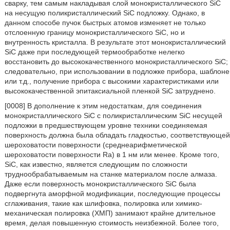
сварку, тем самым накладывая слой монокристаллического SiC
на несущую поликристаллический SiC подложку. Однако, в
данном способе пучок быстрых атомов изменяет не только
отслоенную границу монокристаллического SiC, но и
внутренность кристалла. В результате этот монокристаллический
SiC даже при последующей термообработке нелегко
восстановить до высококачественного монокристаллического SiC;
следовательно, при использовании в подложке прибора, шаблоне
или т.д., получение прибора с высокими характеристиками или
высококачественной эпитаксиальной пленкой SiC затруднено.
[0008] В дополнение к этим недостаткам, для соединения
монокристаллического SiC с поликристаллическим SiC несущей
подложки в предшествующем уровне техники соединяемая
поверхность должна была обладать гладкостью, соответствующей
шероховатости поверхности (среднеарифметической
шероховатости поверхности Ra) в 1 нм или менее. Кроме того,
SiC, как известно, является следующим по сложности
труднообрабатываемым на станке материалом после алмаза.
Даже если поверхность монокристаллического SiC была
подвергнута аморфной модификации, последующие процессы
сглаживания, такие как шлифовка, полировка или химико-
механическая полировка (ХМП) занимают крайне длительное
время, делая повышенную стоимость неизбежной. Более того,