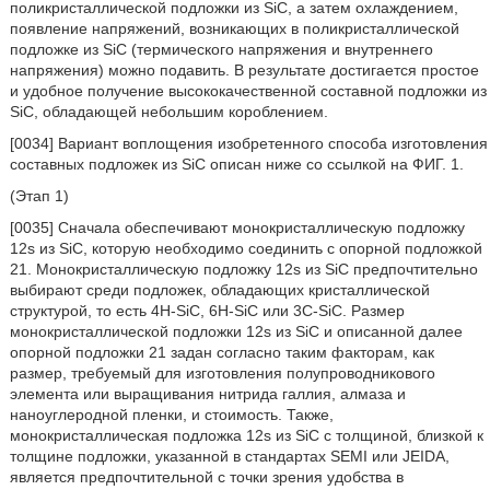
поликристаллической подложки из SiC, а затем охлаждением,
появление напряжений, возникающих в поликристаллической
подложке из SiC (термического напряжения и внутреннего
напряжения) можно подавить. В результате достигается простое
и удобное получение высококачественной составной подложки из
SiC, обладающей небольшим короблением.
[0034] Вариант воплощения изобретенного способа изготовления
составных подложек из SiC описан ниже со ссылкой на ФИГ. 1.
(Этап 1)
[0035] Сначала обеспечивают монокристаллическую подложку
12s из SiC, которую необходимо соединить с опорной подложкой
21. Монокристаллическую подложку 12s из SiC предпочтительно
выбирают среди подложек, обладающих кристаллической
структурой, то есть 4H-SiC, 6H-SiC или 3C-SiC. Размер
монокристаллической подложки 12s из SiC и описанной далее
опорной подложки 21 задан согласно таким факторам, как
размер, требуемый для изготовления полупроводникового
элемента или выращивания нитрида галлия, алмаза и
наноуглеродной пленки, и стоимость. Также,
монокристаллическая подложка 12s из SiC с толщиной, близкой к
толщине подложки, указанной в стандартах SEMI или JEIDA,
является предпочтительной с точки зрения удобства в