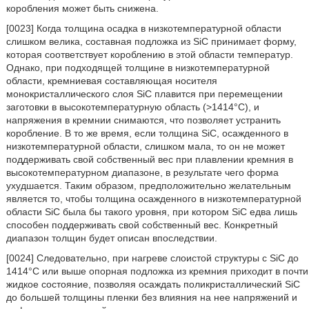
коробления может быть снижена.
[0023] Когда толщина осадка в низкотемпературной области
слишком велика, составная подложка из SiC принимает форму,
которая соответствует короблению в этой области температур.
Однако, при подходящей толщине в низкотемпературной
области, кремниевая составляющая носителя
монокристаллического слоя SiC плавится при перемещении
заготовки в высокотемпературную область (>1414°C), и
напряжения в кремнии снимаются, что позволяет устранить
коробление. В то же время, если толщина SiC, осажденного в
низкотемпературной области, слишком мала, то он не может
поддерживать свой собственный вес при плавлении кремния в
высокотемпературном диапазоне, в результате чего форма
ухудшается. Таким образом, предположительно желательным
является то, чтобы толщина осажденного в низкотемпературной
области SiC была бы такого уровня, при котором SiC едва лишь
способен поддерживать свой собственный вес. Конкретный
диапазон толщин будет описан впоследствии.
[0024] Следовательно, при нагреве слоистой структуры с SiC до
1414°C или выше опорная подложка из кремния приходит в почти
жидкое состояние, позволяя осаждать поликристаллический SiC
до большей толщины пленки без влияния на нее напряжений и