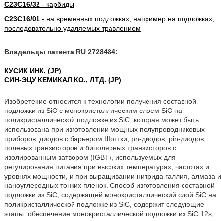
C23C16/32
- карбиды
C23C16/01
- на временных подложках, например на подложках,
последовательно удаляемых травлением
Владельцы патента RU 2728484:
КУСИК ИНК. (JP)
СИН-ЭЦУ КЕМИКАЛ КО., ЛТД. (JP)
Изобретение относится к технологии получения составной
подложки из SiC с монокристаллическим слоем SiC на
поликристаллической подложке из SiC, которая может быть
использована при изготовлении мощных полупроводниковых
приборов: диодов с барьером Шоттки, pn-диодов, pin-диодов,
полевых транзисторов и биполярных транзисторов с
изолированным затвором (IGBT), используемых для
регулирования питания при высоких температурах, частотах и
уровнях мощности, и при выращивании нитрида галлия, алмаза и
наноуглеродных тонких пленок. Способ изготовления составной
подложки из SiC, содержащей монокристаллический слой SiC на
поликристаллической подложке из SiC, содержит следующие
этапы: обеспечение монокристаллической подложки из SiC 12s,