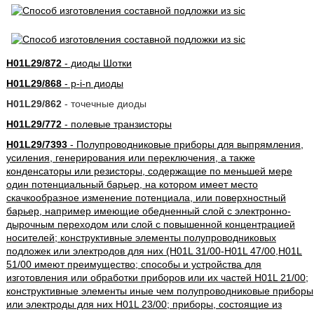
H01L29/872
- диоды Шотки
H01L29/868
- p-i-n диоды
H01L29/862
- точечные диоды
H01L29/772
- полевые транзисторы
H01L29/7393
- Полупроводниковые приборы для выпрямления,
усиления, генерирования или переключения, а также
конденсаторы или резисторы, содержащие по меньшей мере
один потенциальный барьер, на котором имеет место
скачкообразное изменение потенциала, или поверхностный
барьер, например имеющие обедненный слой с электронно-
дырочным переходом или слой с повышенной концентрацией
носителей; конструктивные элементы полупроводниковых
подложек или электродов для них (H01L 31/00-H01L 47/00,H01L
51/00 имеют преимущество; способы и устройства для
изготовления или обработки приборов или их частей H01L 21/00;
конструктивные элементы иные чем полупроводниковые приборы
или электроды для них H01L 23/00; приборы, состоящие из