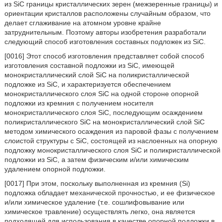
из SiC границы кристаллических зерен (межзеренные границы) и
ориентации кристаллов расположены случайным образом, что
делает сглаживание на атомном уровне крайне
затруднительным. Поэтому авторы изобретения разработали
следующий способ изготовления составных подложек из SiC.
[0016] Этот способ изготовления представляет собой способ
изготовления составной подложки из SiC, имеющей
монокристаллический слой SiC на поликристаллической
подложке из SiC, и характеризуется обеспечением
монокристаллического слоя SiC на одной стороне опорной
подложки из кремния с получением носителя
монокристаллического слоя SiC, последующим осаждением
поликристаллического SiC на монокристаллический слой SiC
методом химического осаждения из паровой фазы с получением
слоистой структуры с SiC, состоящей из наслоенных на опорную
подложку монокристаллического слоя SiC и поликристаллической
подложки из SiC, а затем физическим и/или химическим
удалением опорной подложки.
[0017] При этом, поскольку выполненная из кремния (Si)
подложка обладает механической прочностью, и ее физическое
и/или химическое удаление (т.е. сошлифовывание или
химическое травление) осуществлять легко, она является
подходящей для использования в качестве опорной подложки в