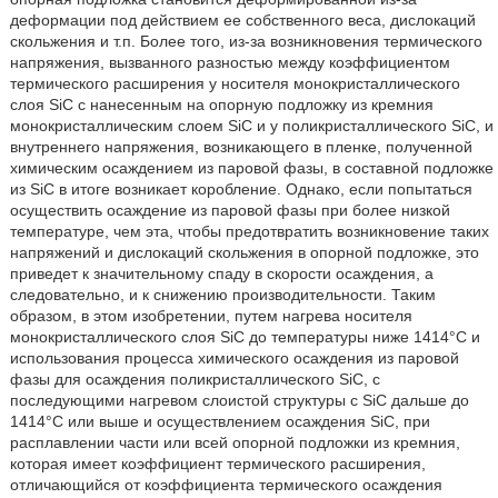
деформации под действием ее собственного веса, дислокаций
скольжения и т.п. Более того, из-за возникновения термического
напряжения, вызванного разностью между коэффициентом
термического расширения у носителя монокристаллического
слоя SiC с нанесенным на опорную подложку из кремния
монокристаллическим слоем SiC и у поликристаллического SiC, и
внутреннего напряжения, возникающего в пленке, полученной
химическим осаждением из паровой фазы, в составной подложке
из SiC в итоге возникает коробление. Однако, если попытаться
осуществить осаждение из паровой фазы при более низкой
температуре, чем эта, чтобы предотвратить возникновение таких
напряжений и дислокаций скольжения в опорной подложке, это
приведет к значительному спаду в скорости осаждения, а
следовательно, и к снижению производительности. Таким
образом, в этом изобретении, путем нагрева носителя
монокристаллического слоя SiC до температуры ниже 1414°C и
использования процесса химического осаждения из паровой
фазы для осаждения поликристаллического SiC, с
последующими нагревом слоистой структуры с SiC дальше до
1414°C или выше и осуществлением осаждения SiC, при
расплавлении части или всей опорной подложки из кремния,
которая имеет коэффициент термического расширения,
отличающийся от коэффициента термического осаждения