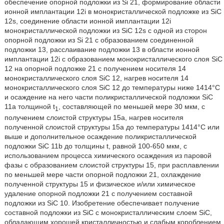
обеспечение опорной подложки из Si 21, формирование области
ионной имплантации 12i в монокристаллической подложке из SiC
12s, соединение области ионной имплантации 12i
монокристаллической подложки из SiC 12s с одной из сторон
опорной подложки из Si 21 с образованием соединенной
подложки 13, расслаивание подложки 13 в области ионной
имплантации 12i с образованием монокристаллического слоя SiC
12 на опорной подложке 21 с получением носителя 14
монокристаллического слоя SiC 12, нагрев носителя 14
монокристаллического слоя SiC 12 до температуры ниже 1414°C
и осаждение на него части поликристаллической подложки SiC
11a толщиной t
, составляющей по меньшей мере 30 мкм, с
1
получением слоистой структуры 15a, нагрев носителя
полученной слоистой структуры 15a до температуры 1414°C или
выше и дополнительное осаждение поликристаллической
подложки SiC 11b до толщины t, равной 100-650 мкм, с
использованием процесса химического осаждения из паровой
фазы с образованием слоистой структуры 15, при расплавлении
по меньшей мере части опорной подложки 21, охлаждение
полученной структуры 15 и физическое и/или химическое
удаление опорной подложки 21 с получением составной
подложки из SiC 10. Изобретение обеспечивает получение
составной подложки из SiC с монокристаллическим слоем SiC,
обладающим хорошей кристалличностью и слабым короблением,