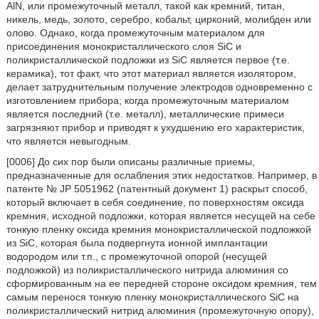
AlN, или промежуточный металл, такой как кремний, титан,
никель, медь, золото, серебро, кобальт, цирконий, молибден или
олово. Однако, когда промежуточным материалом для
присоединения монокристаллического слоя SiC и
поликристаллической подложки из SiC является первое (т.е.
керамика), тот факт, что этот материал является изолятором,
делает затруднительным получение электродов одновременно с
изготовлением прибора; когда промежуточным материалом
является последний (т.е. металл), металлические примеси
загрязняют прибор и приводят к ухудшению его характеристик,
что является невыгодным.
[0006] До сих пор были описаны различные приемы,
предназначенные для ослабления этих недостатков. Например, в
патенте № JP 5051962 (патентный документ 1) раскрыт способ,
который включает в себя соединение, по поверхностям оксида
кремния, исходной подложки, которая является несущей на себе
тонкую пленку оксида кремния монокристаллической подложкой
из SiC, которая была подвергнута ионной имплантации
водородом или т.п., с промежуточной опорой (несущей
подложкой) из поликристаллического нитрида алюминия со
сформированным на ее передней стороне оксидом кремния, тем
самым перенося тонкую пленку монокристаллического SiC на
поликристаллический нитрид алюминия (промежуточную опору),