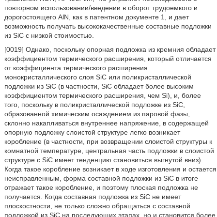
повторном использовании/введении в оборот трудоемкого и
дорогостоящего AlN, как в патентном документе 1, и дает
возможность получать высококачественные составные подложки
из SiC с низкой стоимостью.
[0019] Однако, поскольку опорная подложка из кремния обладает
коэффициентом термического расширения, который отличается
от коэффициента термического расширения
монокристаллического слоя SiC или поликристаллической
подложки из SiC (в частности, SiC обладает более высоким
коэффициентом термического расширения, чем Si), и, более
того, поскольку в поликристаллической подложке из SiC,
образованной химическим осаждением из паровой фазы,
склонно накапливаться внутреннее напряжение, в содержащей
опорную подложку слоистой структуре легко возникает
коробление (в частности, при возвращении слоистой структуры к
комнатной температуре, центральная часть подложки в слоистой
структуре с SiC имеет тенденцию становиться выгнутой вниз).
Когда такое коробление возникает в ходе изготовления и остается
неисправленным, форма составной подложки из SiC в итоге
отражает такое коробление, и поэтому плоская подложка не
получается. Когда составная подложка из SiC не имеет
плоскостности, не только сложно обращаться с составной
подложкой из SiC на последующих этапах, но и становится более