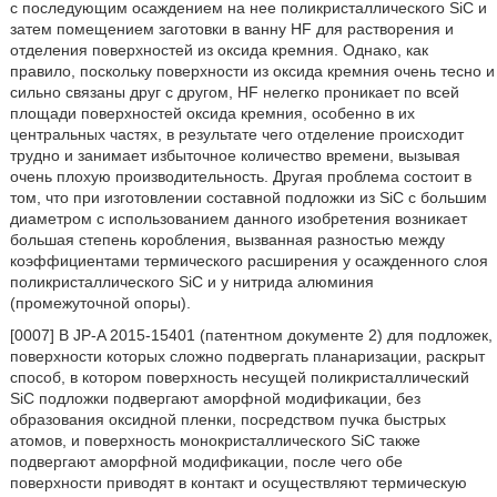
с последующим осаждением на нее поликристаллического SiC и
затем помещением заготовки в ванну HF для растворения и
отделения поверхностей из оксида кремния. Однако, как
правило, поскольку поверхности из оксида кремния очень тесно и
сильно связаны друг с другом, HF нелегко проникает по всей
площади поверхностей оксида кремния, особенно в их
центральных частях, в результате чего отделение происходит
трудно и занимает избыточное количество времени, вызывая
очень плохую производительность. Другая проблема состоит в
том, что при изготовлении составной подложки из SiC с большим
диаметром с использованием данного изобретения возникает
большая степень коробления, вызванная разностью между
коэффициентами термического расширения у осажденного слоя
поликристаллического SiC и у нитрида алюминия
(промежуточной опоры).
[0007] В JP-A 2015-15401 (патентном документе 2) для подложек,
поверхности которых сложно подвергать планаризации, раскрыт
способ, в котором поверхность несущей поликристаллический
SiC подложки подвергают аморфной модификации, без
образования оксидной пленки, посредством пучка быстрых
атомов, и поверхность монокристаллического SiC также
подвергают аморфной модификации, после чего обе
поверхности приводят в контакт и осуществляют термическую