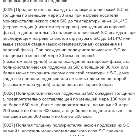
деформации опорной подложки.
[0025] Предпочтительно осаждать поликристаллический SiC до
толщины по меньшей мере 30 мкм при нагреве носителя
монокристаллического слоя SiC до температуры ниже 1414°C
(первая стадия (низкотемпературная) осаждения из паровой
фазы), а дополнительный поликристаллический SiC осаждать при
последующем нагреве слоистой структуры с SiC до 1414°C или
выше (вторая стадия (высокотемпературная) осаждения из
паровой фазы). При осаждении поликристаллического SiC до
толщины по меньшей мере 30 мкм на первой
(низкотемпературной) стадии осаждения из паровой фазы, эта
поликристаллическая подложка из SiC с толщиной 30 мкм или
более может сохранять форму слоистой структуры с SiC, даже
когда вся опорная подложка или ее часть плавится на второй
(высокотемпературной) стадии роста из паровой фазы.
[0026] Поликристаллическая подложка из SiC обладает толщиной
t, предпочтительно составляющей по меньшей мере 100 мкм и
не более 650 мкм, более предпочтительно - по меньшей мере
200 мкм и не более 600 мкм, а еще более предпочтительно - по
меньшей мере 300 мкм и не более 500 мкм.
[0027] Полагая толщину поликристаллической подложки из SiC
равной t, носитель монокристаллического слоя SiC сначала