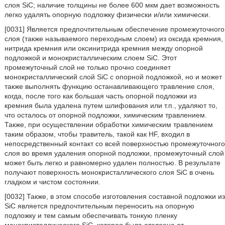
слоя SiC; наличие толщины не более 600 мкм дает возможность
легко удалять опорную подложку физически и/или химически.
[0031] Является предпочтительным обеспечение промежуточного
слоя (также называемого переходным слоем) из оксида кремния,
нитрида кремния или оксинитрида кремния между опорной
подложкой и монокристаллическим слоем SiC. Этот
промежуточный слой не только прочно соединяет
монокристаллический слой SiC с опорной подложкой, но и может
также выполнять функцию останавливающего травление слоя,
когда, после того как большая часть опорной подложки из
кремния была удалена путем шлифования или т.п., удаляют то,
что осталось от опорной подложки, химическим травлением.
Также, при осуществлении обработки химическим травлением
таким образом, чтобы травитель, такой как HF, входил в
непосредственный контакт со всей поверхностью промежуточного
слоя во время удаления опорной подложки, промежуточный слой
может быть легко и равномерно удален полностью. В результате
получают поверхность монокристаллического слоя SiC в очень
гладком и чистом состоянии.
[0032] Также, в этом способе изготовления составной подложки из
SiC является предпочтительным переносить на опорную
подложку и тем самым обеспечивать тонкую пленку
монокристаллического SiC, которая была отслоена от