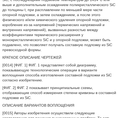
выше и дополнительным осаждением поликристаллического SiC
до толщины t, при расплавлении по меньшей мере части
опорной подложки, а затем охлаждением, а после этого
физического и/или химического удаления опорной подложки,
коробление из-за напряжений (термических напряжений и
внутренних напряжений), вызванных разностью между
коэффициентами термического расширения у
монокристаллического SiC и у опорной подложки, может быть
подавлено, что позволяет получать составную подложку из SiC
превосходной формы.
КРАТКОЕ ОПИСАНИЕ ЧЕРТЕЖЕЙ
[0014] [ФИГ. 1] ФИГ. 1 представляет собой диаграмму,
показывающую технологические операции в варианте
воплощения способа изготовления составной подложки из SiC
согласно изобретению.
[ФИГ. 2] ФИГ. 2 показывает принципиальные схемы,
отображающие способ измерения степени кривизны в составной
подложке из SiC.
ОПИСАНИЕ ВАРИАНТОВ ВОПЛОЩЕНИЯ
[0015] Авторы изобретения осуществили следующие
исследования для решения вышеуказанных проблем. То есть,