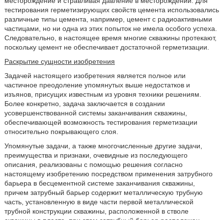
месторождение и стравливая давление в месторождении. Для
тестирования герметизирующих свойств цемента использовались
различные типы цемента, например, цемент с радиоактивными
частицами, но ни одна из этих попыток не имела особого успеха.
Следовательно, в настоящее время многие скважины протекают,
поскольку цемент не обеспечивает достаточной герметизации.
Раскрытие сущности изобретения
Задачей настоящего изобретения является полное или
частичное преодоление упомянутых выше недостатков и
изъянов, присущих известным из уровня техники решениям.
Более конкретно, задача заключается в создании
усовершенствованной системы заканчивания скважины,
обеспечивающей возможность тестирования герметизации
относительно покрывающего слоя.
Упомянутые задачи, а также многочисленные другие задачи,
преимущества и признаки, очевидные из последующего
описания, реализованы с помощью решения согласно
настоящему изобретению посредством применения затрубного
барьера в бесцементной системе заканчивания скважины,
причем затрубный барьер содержит металлическую трубную
часть, установленную в виде части первой металлической
трубной конструкции скважины, расположенной в стволе