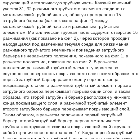
окружающий металлическую трубную часть. Каждый конечный
участок 31, 32 разжимного трубчатого элемента соединен с
металлической трубной частью, образуя пространство 15
затрубного барьера (как показано на фиг. 2) между
металлической трубной частью и разжимным трубчатым
элементом. Металлическая трубная часть содержит отверстие 16
разжимания (как показано на фиг. 2), через которое проходит
находящаяся под давлением текучая среда для разжимания
разжимного трубчатого элемента и приведения затрубного
барьера из неразжатого положения, показанного на фиг. 1, в
разжатое положение, показанное на фиг. 2. В разжатом
положении разжимной трубчатый элемент упирается во
внутреннюю поверхность покрывающего слоя таким образом, что
первый затрубный барьер расположен у верхнего конца
покрывающего слоя, а разжимной трубчатый элемент первого
затрубного барьера перекрывает покрывающий слой, и таким
образом, что второй затрубный барьер расположен у нижнего
конца покрывающего слоя, а разжимной трубчатый элемент
второго затрубного барьера перекрывает покрывающий слой.
Таким образом, в разжатом положении первый затрубный
барьер, второй затрубный барьер, первая металлическая
трубная конструкция скважины и покрывающий слой окружают
собой ограниченное пространство 17. Когда первый затрубный
барьер и/или второй затрубный барьер разжаты, они образуют