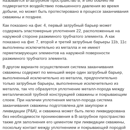
называется B-затрубное пространство B, и оно обычно не
подвергается воздействию повышенного давления во время
добычи, но может быть протестировано в процессе заканчивания
скважины и позднее.
Как показано на фиг. 4, первый затрубный барьер может
содержать эластомерные уплотнения 22, расположенные на
наружной стороне разжимного трубчатого элемента. А как
показано на фиг. 7, второй и третий затрубные барьеры 11b, 11c
выполнены исключительно из металла и не имеют
герметизирующих элементов на наружной поверхности
разжимного трубчатого элемента.
В другом варианте осуществления система заканчивания
скважины содержит по меньшей мере один затрубный барьер,
выполненный исключительно из металла, предпочтительно
только затрубные барьеры, выполненные исключительно из
металла, так что образуется уплотнение металл-порода между
металлической трубной конструкцией скважины и покрывающим
слоем. При наличии уплотнения металл-порода система
заканчивания скважины подготовлена для закупорки и
ликвидации (P&A), и скважина может быть легко ликвидирована
без необходимости проникновения в B-затрубное пространство
также для заполнения его цементом при ликвидации скважины,
поскольку контакт между уплотнением и покрывающей породой