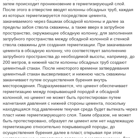
затем происходит проникновение в герметизирующий слой.
После этого в отверстие вводят колонны обсадных труб, каждая
из которых герметизируется посредством цемента,
закачиваемого через башмак обсадной колонны и далее за
пределы забоя ствола скважины, а также вверх в затрубное
пространство, окружающее обсадную колонну, для заполнения
затрубного пространства между обсадной колонной и стенкой
ствола скважины для создания герметизации. При закачивании
цемента в обсадную колонну, что соответствует заполнению
затрубного пространства до необходимой высоты, например, до
200 метров, в нижней части колонны обсадных труб создают
цементный стакан. После некоторого времени затвердевания
цементный стакан высверливают, и нижнюю часть скважины
заканчивают путем осуществления бурения внутрь
месторождения. Подразумевается, что цемент обеспечивает
герметизацию между покрывающей породой и обсадной
колонной, но цемент не может быть протестирован путем
нагнетания давления с нижней стороны цемента, поскольку
находящаяся под давлением текучая среда будет вытекать через
пласт ниже герметизирующего слоя. Таким образом, не может
быть протестировано, образует ли цемент или нет надлежащую
герметизацию относительно покрывающей породы, до
осуществления бурения далее в пласт, открывая при этом