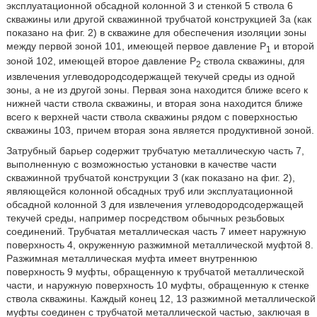
эксплуатационной обсадной колонной 3 и стенкой 5 ствола 6
скважины или другой скважинной трубчатой конструкцией 3а (как
показано на фиг. 2) в скважине для обеспечения изоляции зоны
между первой зоной 101, имеющей первое давление P
и второй
1
зоной 102, имеющей второе давление Р
ствола скважины, для
2
извлечения углеводородсодержащей текучей среды из одной
зоны, а не из другой зоны. Первая зона находится ближе всего к
нижней части ствола скважины, и вторая зона находится ближе
всего к верхней части ствола скважины рядом с поверхностью
скважины 103, причем вторая зона является продуктивной зоной.
Затрубный барьер содержит трубчатую металлическую часть 7,
выполненную с возможностью установки в качестве части
скважинной трубчатой конструкции 3 (как показано на фиг. 2),
являющейся колонной обсадных труб или эксплуатационной
обсадной колонной 3 для извлечения углеводородсодержащей
текучей среды, например посредством обычных резьбовых
соединений. Трубчатая металлическая часть 7 имеет наружную
поверхность 4, окруженную разжимной металлической муфтой 8.
Разжимная металлическая муфта имеет внутреннюю
поверхность 9 муфты, обращенную к трубчатой металлической
части, и наружную поверхность 10 муфты, обращенную к стенке
ствола скважины. Каждый конец 12, 13 разжимной металлической
муфты соединен с трубчатой металлической частью, заключая в