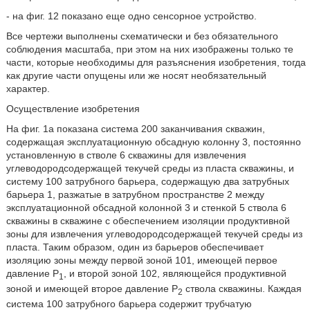
- на фиг. 12 показано еще одно сенсорное устройство.
Все чертежи выполнены схематически и без обязательного
соблюдения масштаба, при этом на них изображены только те
части, которые необходимы для разъяснения изобретения, тогда
как другие части опущены или же носят необязательный
характер.
Осуществление изобретения
На фиг. 1а показана система 200 заканчивания скважин,
содержащая эксплуатационную обсадную колонну 3, постоянно
установленную в стволе 6 скважины для извлечения
углеводородсодержащей текучей среды из пласта скважины, и
систему 100 затрубного барьера, содержащую два затрубных
барьера 1, разжатые в затрубном пространстве 2 между
эксплуатационной обсадной колонной 3 и стенкой 5 ствола 6
скважины в скважине с обеспечением изоляции продуктивной
зоны для извлечения углеводородсодержащей текучей среды из
пласта. Таким образом, один из барьеров обеспечивает
изоляцию зоны между первой зоной 101, имеющей первое
давление P
, и второй зоной 102, являющейся продуктивной
1
зоной и имеющей второе давление Р
ствола скважины. Каждая
2
система 100 затрубного барьера содержит трубчатую