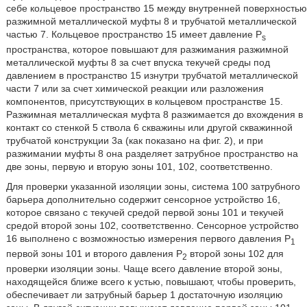
себе кольцевое пространство 15 между внутренней поверхностью
разжимной металлической муфты 8 и трубчатой металлической
частью 7. Кольцевое пространство 15 имеет давление P
s
пространства, которое повышают для разжимания разжимной
металлической муфты 8 за счет впуска текучей среды под
давлением в пространство 15 изнутри трубчатой металлической
части 7 или за счет химической реакции или разложения
компонентов, присутствующих в кольцевом пространстве 15.
Разжимная металлическая муфта 8 разжимается до вхождения в
контакт со стенкой 5 ствола 6 скважины или другой скважинной
трубчатой конструкции 3а (как показано на фиг. 2), и при
разжимании муфты 8 она разделяет затрубное пространство на
две зоны, первую и вторую зоны 101, 102, соответственно.
Для проверки указанной изоляции зоны, система 100 затрубного
барьера дополнительно содержит сенсорное устройство 16,
которое связано с текучей средой первой зоны 101 и текучей
средой второй зоны 102, соответственно. Сенсорное устройство
16 выполнено с возможностью измерения первого давления P
1
первой зоны 101 и второго давления Р
второй зоны 102 для
2
проверки изоляции зоны. Чаще всего давление второй зоны,
находящейся ближе всего к устью, повышают, чтобы проверить,
обеспечивает ли затрубный барьер 1 достаточную изоляцию