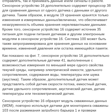
отправлять, так и принимать данные и/или сигналы о работе.
Сенсорное устройство 16 дополнительно содержит процессор 38
для сравнения данных от одного датчика с данными от другого
датчика. Таким образом, в модуле 19 хранения хранятся только
изменения в измеряемых данных/величинах, что обеспечивает
незагруженность объема хранения нерелевантными данными.
Кроме того, сенсорное устройство 16 содержит источник 35
питания для подачи питания датчикам и другим электронным
модулям в сенсорном устройстве 16. Система 100 может быть
также запрограммирована для хранения данных на основании
времени, изменений давления или остатка имеющейся памяти.
Как показано на фиг. 7, сенсорное устройство 16 дополнительно
содержит дополнительные датчики 41, выполненные с
возможностью измерения по меньшей мере одного свойства
текучей среды, например электрической емкости, удельного
сопротивления, содержания воды, температуры или шума
(акустика). Таким образом, дополнительный датчик может
представлять собой датчик скорости потока, емкостный датчик,
датчик удельного сопротивления, акустический датчик, датчик
температуры или тензометрический датчик.
Сенсорное устройство 16 образует модуль скважинных данных
(WDM), повторно используя датчики для мониторинга скважины
103 после разжимания затрубного барьера 1 и проверки