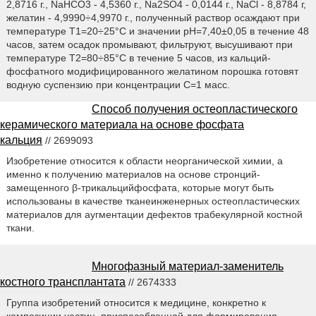
2,8716 г., NaHCO3 - 4,5360 г., Na2SO4 - 0,0144 г., NaCl - 8,8784 г,
желатин - 4,9990÷4,9970 г., полученный раствор осаждают при
температуре T1=20÷25°С и значении рН=7,40±0,05 в течение 48
часов, затем осадок промывают, фильтруют, высушивают при
температуре Т2=80÷85°С в течение 5 часов, из кальций-
фосфатного модифицированного желатином порошка готовят
водную суспензию при концентрации С=1 масс.
Способ получения остеопластического
керамического материала на основе фосфата
кальция
// 2699093
Изобретение относится к области неорганической химии, а
именно к получению материалов на основе стронций-
замещенного β-трикальцийфосфата, которые могут быть
использованы в качестве тканеинженерных остеопластических
материалов для аугментации дефектов трабекулярной костной
ткани.
Многофазный материал-заменитель
костного трансплантата
// 2674333
Группа изобретений относится к медицине, конкретно к
композиции частиц, приспособленной для формирования