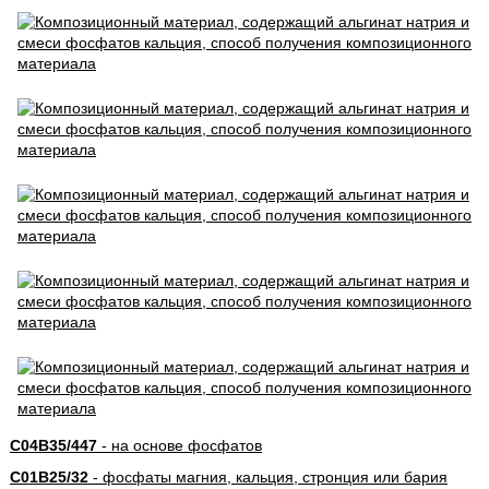
C04B35/447
- на основе фосфатов
C01B25/32
- фосфаты магния, кальция, стронция или бария