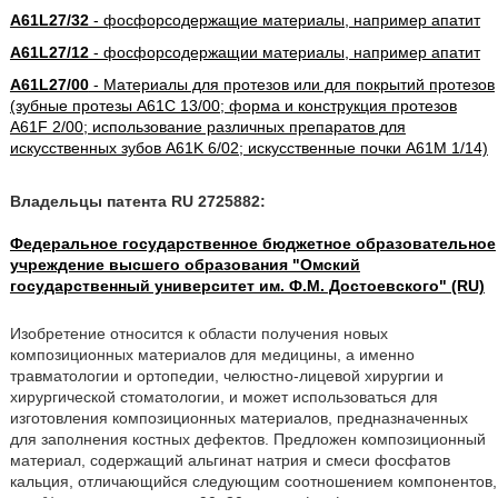
A61L27/32
- фосфорсодержащие материалы, например апатит
A61L27/12
- фосфорсодержащии материалы, например апатит
A61L27/00
- Материалы для протезов или для покрытий протезов
(зубные протезы A61C 13/00; форма и конструкция протезов
A61F 2/00; использование различных препаратов для
искусственных зубов A61K 6/02; искусственные почки A61M 1/14)
Владельцы патента RU 2725882:
Федеральное государственное бюджетное образовательное
учреждение высшего образования "Омский
государственный университет им. Ф.М. Достоевского" (RU)
Изобретение относится к области получения новых
композиционных материалов для медицины, а именно
травматологии и ортопедии, челюстно-лицевой хирургии и
хирургической стоматологии, и может использоваться для
изготовления композиционных материалов, предназначенных
для заполнения костных дефектов. Предложен композиционный
материал, содержащий альгинат натрия и смеси фосфатов
кальция, отличающийся следующим соотношением компонентов,