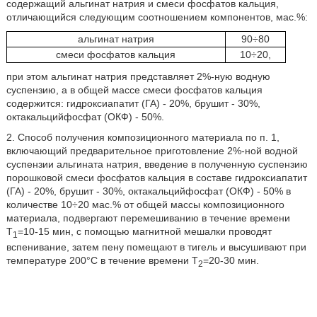
содержащий альгинат натрия и смеси фосфатов кальция,
отличающийся следующим соотношением компонентов, мас.%:
альгинат натрия
90÷80
смеси фосфатов кальция
10÷20,
при этом альгинат натрия представляет 2%-ную водную
суспензию, а в общей массе смеси фосфатов кальция
содержится: гидроксиапатит (ГА) - 20%, брушит - 30%,
октакальцийфосфат (ОКФ) - 50%.
2. Способ получения композиционного материала по п. 1,
включающий предварительное приготовление 2%-ной водной
суспензии альгината натрия, введение в полученную суспензию
порошковой смеси фосфатов кальция в составе гидроксиапатит
(ГА) - 20%, брушит - 30%, октакальцийфосфат (ОКФ) - 50% в
количестве 10÷20 мас.% от общей массы композиционного
материала, подвергают перемешиванию в течение времени
T
=10-15 мин, с помощью магнитной мешалки проводят
1
вспенивание, затем пену помещают в тигель и высушивают при
температуре 200°С в течение времени Т
=20-30 мин.
2