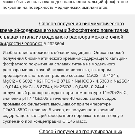
может быть использовано для напыления кальций-фосфатных
покрытий на поверхность медицинских имплантатов.
Способ получения биомиметического
кремний-содержащего кальций-фосфатного покрытия на
сплавах титана из модельного раствора межклеточной
жидкости человека
// 2626604
Изобретение относится к области медицины. Описан способ
получения биомиметического кремний-содержащего кальций-
фосфатного покрытия на сплавах титана из модельного
раствора межклеточной жидкости человека, в котором
предварительно готовят раствор состава: CaCl2 - 3.7424 г,
MgCl2 - 0.6092 г, К2НРO4 - 2.8716 г, NaHCO3 - 4.5360 г, Na2SO4
- 0,0144 г, NaCl - 8.8784 г, Na2SiO3 - 0,0488÷0,2444 г,
полученный раствор осаждают при: температуре T1=20÷25°С,
значении рН 7.40±0.05 в течение 48 часов, затем осадок
промывают, фильтруют, высушивают при температуре
Т2=80÷85°С в течение 5 часов, из полученного кремний-
содержащего кальций-фосфатного порошка готовят водную
суспензию при концентрации С=1÷5 масс.
Способ получения гранулированных