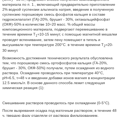
материала по п. 1., включающий предварительно приготовление
2% водной суспензии альгината натрия, введение в полученную
суспензию порошковую смесь фосфатов кальция в составе
гидроксилапатит (ГА)-20%, брушит - 30%, октакальцийфосфат
(ОКФ)-50% в количестве 10÷20 масс. % общей массы
композиционного материала, подвергают перемешиванию в
течение времени T
=10-15 минут, с помощью магнитной мешалки
1
проводят вспенивание, затем пену помещают в тигель и
высушивали при температуре 200°С. в течение времени Т
=20-
2
30 минут.
Возможность достижения технического результата обусловлена
тем, что порошковую смесь ортофосфатов кальция (ГА-20%,
брушит - 30%, ОКФ-50%) получали, путем осаждения из водного
раствора. Осаждение проводилось при температуре 40°С,
рН=6.5, τ=48 ч и введении добавки ионов магния в концентрации
12.5 ммоль/л. В основе данного способа лежит следующая
химическая реакция (1):
Смешивание растворов проводилось при охлаждении (0-5°С).
После вызревания осадка под маточным раствором, в течение 48
ч, твердую фазу отделяли от раствора фильтрованием,