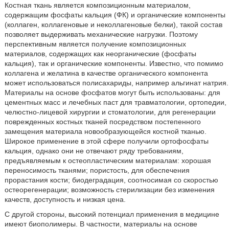
Костная ткань является композиционным материалом,
содержащим фосфаты кальция (ФК) и органические компоненты
(коллаген, коллагеновые и неколлагеновые белки), такой состав
позволяет выдерживать механические нагрузки. Поэтому
перспективным является получение композиционных
материалов, содержащих как неорганические (фосфаты
кальция), так и органические компоненты. Известно, что помимо
коллагена и желатина в качестве органического компонента
может использоваться полисахариды, например альгинат натрия.
Материалы на основе фосфатов могут быть использованы: для
цементных масс и лечебных паст для травматологии, ортопедии,
челюстно-лицевой хирургии и стоматологии, для регенерации
поврежденных костных тканей посредством постепенного
замещения материала новообразующейся костной тканью.
Широкое применение в этой сфере получили ортофосфаты
кальция, однако они не отвечают ряду требованиям,
предъявляемым к остеопластическим материалам: хорошая
переносимость тканями; пористость, для обеспечения
прорастания кости; биодеградация, соотносимая со скоростью
остеорегенерации; возможность стерилизации без изменения
качеств, доступность и низкая цена.
С другой стороны, высокий потенциал применения в медицине
имеют биополимеры. В частности, материалы на основе