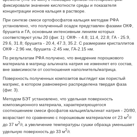
фиксировали значение кислотности среды и показателя
концентрации ионов кальция в растворе.
При синтезе смеси ортофосфатов кальция методам РФА
установлено, что полученный осадок представлен фазами ОКФ,
брушита и ГА, основным интенсивным линиям которых
соответствуют углы 20 (фиг. 1): ОКФ- - 4.8; 11.4, 22.8; ГА - 25.9,
29.6, 31.8; брушита - 20.4, 47.3, 35.2. С размерами кристаллитов
ОКФ - 2.96 нм, брушита -2.45 нм, ГА-2.15 нм.
По результатам РФА получено, что внедрение порошкового
материала в матрицу альгината натрия не изменяет его состав,
вне зависимости от соотношения наполнитель/матрица.
Поверхность полученных композитов выглядит как пористый
матрикс, в котором равномерно распределена твердая фаза
(фиг. 3).
Методом БЭТ установлено, что удельная поверхность
композиционного материала, характеризующегося
соотношением смеси фосфатов кальция/альгинат натрия - 20/80,
2
возрастает по сравнению с порошковым материалом от 23 м
/г
2
до 37 м
/г, а увеличение температуры сушки образца уменьшает
2
удельную поверхность до 33 м
/г.