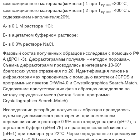
композиционного материала(композит) 1 при Т
=200°С,
сушки
композиционного материала(композит) 2 при Т
=400°С с
сушки
содержанием наполнителя:20%.
А- в 0,1 М растворе HCl;
Б- в ацетатном буферном растворе;
В- в 0.9% растворе NaCl.
Фазовый состав полученных образцов исследован с помощью РФ
А (ДРОН-3). Дифрактограммы получали «методом порошка».
Съемка дифрактограмм проводилась в интервале 10-60°
бреговских углов отражения по 20. Идентификация пиков на
дифрактограммах проводилась с помощью картотеки JCPDS и
программных пакетов DifWin4.0 и Crystallographica Search-Match.
Содержание присутствующих фаз в образцах определяли по
методу корундовых чисел (метод Чанга, программа
Crystallographica Search-Match).
Исследование резорбции полученных образцов проводилось
путем их динамического растворения при постоянном
перемешивании в растворе 0.9%-ного хлорида натрия (рН≈7), в
ацетатном буфере (рН=4.75) и в растворе соляной кислоты
(рН=1) при температуре 22°С. Через определенные промежутки
времени (τ=0-90 мин) с помощью прямой потенциометрии