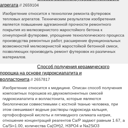
агрегата
// 2659104
Изобретение относится к технологии ремонта футеровок
тепловых агрегатов. Техническим результатом изобретения
является повышение адгезионной прочности ремонтного
покрытия из мелкозернистого жаростойкого бетона к
огнеупорной футеровке, упрощение технологического процесса
производства ремонтных работ, расширение функциональных
возможностей мелкозернистой жаростойкой бетонной смеси,
позволяющих производить ремонт футеровок из различных
материалов.
Способ получения керамического
порошка на основе гидроксиапатита и
волластонита
// 2657817
Изобретение относится к медицине. Описан способ получения
композитных порошков из двухкомпонентных смесей
гидроксиапатита и волластонита, которые являются
биологически совместимыми с костной тканью человека, при
этом смешивают водные растворы гидроксида кальция,
ортофосфорной кислоты и пятиводного силиката натрия,
отношение концентраций реагентов Ca/P задают равным 1.67, a
Ca/Si=1.00, количества Са(ОН)2, H3PO4 и Na2SiO3