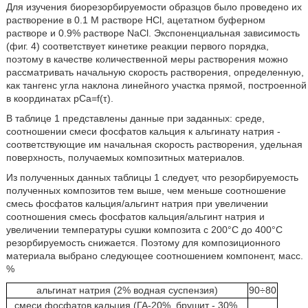
Для изучения биорезорбируемости образцов было проведено их
растворение в 0.1 М растворе HCl, ацетатном буферном
растворе и 0.9% растворе NaCl. Экспоненциальная зависимость
(фиг. 4) соответствует кинетике реакции первого порядка,
поэтому в качестве количественной меры растворения можно
рассматривать начальную скорость растворения, определенную,
как тангенс угла наклона линейного участка прямой, построенной
в координатах pCa=f(τ).
В таблице 1 представлены данные при заданных: среде,
соотношении смеси фосфатов кальция к альгинату натрия -
соответствующие им начальная скорость растворения, удельная
поверхность, получаемых композитных материалов.
Из полученных данных таблицы 1 следует, что резорбируемость
полученных композитов тем выше, чем меньше соотношение
смесь фосфатов кальция/альгинт натрия при увеличении
соотношения смесь фосфатов кальция/альгинт натрия и
увеличении температуры сушки композита с 200°С до 400°С
резорбируемость снижается. Поэтому для композиционного
материала выбрано следующее соотношением компонент, масс.
%
альгинат натрия (2% водная суспензия)
90÷80
смеси фосфатов кальция (ГА-20%, брушит - 30%,