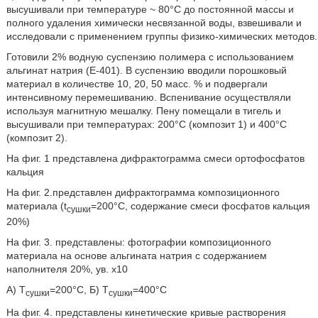
высушивали при температуре ~ 80°С до постоянной массы и
полного удаления химически несвязанной воды, взвешивали и
исследовали с применением группы физико-химических методов.
Готовили 2% водную суспензию полимера с использованием
альгинат натрия (Е-401). В суспензию вводили порошковый
материал в количестве 10, 20, 50 масс. % и подвергали
интенсивному перемешиванию. Вспенивание осуществляли
используя магнитную мешалку. Пену помещали в тигель и
высушивали при температурах: 200°С (композит 1) и 400°С
(композит 2).
На фиг. 1 представлена дифрактограмма смеси ортофосфатов
кальция
На фиг. 2.представлен дифрактограмма композиционного
материала (t
=200°С, содержание смеси фосфатов кальция
сушки
20%)
На фиг. 3. представлены: фотографии композиционного
материала на основе альгината натрия с содержанием
наполнителя 20%, ув. х10
А) Т
=200°С, Б) Т
=400°С
сушки
сушки
На фиг. 4. представлены кинетические кривые растворения