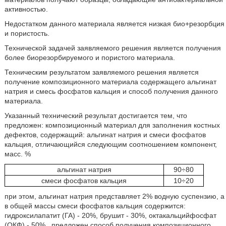
активностью.
Недостатком данного материала является низкая био+резорбция
и пористость.
Технической задачей заявляемого решения является получения
более биорезорбируемого и пористого материала.
Техническим результатом заявляемого решения является
получение композиционного материала содержащего альгинат
натрия и смесь фосфатов кальция и способ получения данного
материала.
Указанный технический результат достигается тем, что
предложен: композиционный материал для заполнения костных
дефектов, содержащий: альгинат натрия и смеси фосфатов
кальция, отличающийся следующим соотношением компонент,
масс. %
альгинат натрия
90÷80
смеси фосфатов кальция
10÷20
при этом, альгинат натрия представляет 2% водную суспензию, а
в общей массы смеси фосфатов кальция содержится:
гидроксилапатит (ГА) - 20%, брушит - 30%, октакальцийфосфат
(ОКФ) - 50%., предложен способ получения композиционного