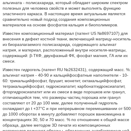
альгината - полисахарида, который обладает широким спектром
полезных для человека свойств и может выполнять функцию
эластичного каркаса. В настоящее время актуальным является
сравнительно новый подход создания композиционных
материалов на основе фосфатов кальция и биополимеров.
Известен композиционный материал (патент US №8697107) для
внесения в дефект костной ткани, включающий матрицу-носитель
из биоразлагаемого полисахарида, содержащего альгинат
натрия, и материал, расположенный внутри носителя-матрицы,
содержащий: β-ТКФ, двухфазный ФК, фосфат магния, ГА или их
смеси.
Известен гидрогель (патент RU №2632431), содержащий масс. %:
альгинат натрия - 40-90 и кальцийфосфатные наполнители - 10-
60: трикальцийфосфат, брушит, монетит, октакальцийфосфат,
тетракальцийфосфат, гидроксиапатит, карбонатгидроксиапатит,
фторгидроксиапатит или их смеси в виде порошков или гранул,
отличающийся тем, что размеры частиц порошка или гранул
составляют от 20 до 100 мкм, далее полученный гидрогель
охлаждают до t +37°С и при непрерывном перемешивании от 500
до 1000 оборотах в минуту добавляют порошок ванкомицина в
концентрациях 30, 50 и 70 масс. % по отношению к общей массе
образца, далее методом 3D печати из композиционных
материалов получают образцы, обладающие антибактериальной