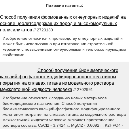
Похожие патенты:
Способ получения формованных огнеупорных изделий на
основе цеолитсодержащих пород и высокомодульных
полисиликатов
// 2720139
Изобретение относится к производству огнеупорных изделий и
может быть использовано при изготовлении строительной
керамики с повышенными огнеупорными и теплоизолирующими
свойствами.
Способ получения биомиметического
кальций-фосфатного модифицированного желатином
покрытия на сплавах титана из модельного раствора
межклеточной жидкости человека
// 2702991
Изобретение относится к созданию новых материалов
биомедицинского назначения. Способ получения
биомиметического кальций-фосфатного модифицированного
желатином покрытия на сплавах титана из модельного раствора
межклеточной жидкости человека включает приготовление
раствора состава: CaCl2 - 3,7424 г., MgCl2 - 0,6092 г., K2HPO4 -