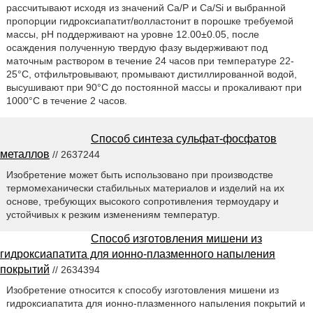
рассчитывают исходя из значений Са/Р и Ca/Si и выбранной
пропорции гидроксиапатит/волластонит в порошке требуемой
массы, pH поддерживают на уровне 12.00±0.05, после
осаждения полученную твердую фазу выдерживают под
маточным раствором в течение 24 часов при температуре 22-
25°C, отфильтровывают, промывают дистиллированной водой,
высушивают при 90°C до постоянной массы и прокаливают при
1000°C в течение 2 часов.
Способ синтеза сульфат-фосфатов
металлов
// 2637244
Изобретение может быть использовано при производстве
термомеханически стабильных материалов и изделий на их
основе, требующих высокого сопротивления термоудару и
устойчивых к резким изменениям температур.
Способ изготовления мишени из
гидроксиапатита для ионно-плазменного напыления
покрытий
// 2634394
Изобретение относится к способу изготовления мишени из
гидроксиапатита для ионно-плазменного напыления покрытий и