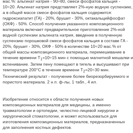
мас.%: альгинат натрия - 90÷80, смеси фосфатов кальция -
10÷20. Альгинат натрия представляет 2%-ную водную суспензию,
а в общей массе смеси фосфатов кальция содержится:
гидроксиапатит (ГА) - 20%, брушит - 30%, октакальцийфосфат
(ОКФ) - 50%. Способ получения указанного композиционного
материала включает предварительное приготовление 2%-ной
водной суспензии альгината натрия, введение в полученную
суспензию порошковой смеси фосфатов кальция в составе ГА -
20%, брушит - 30%, ОКФ - 50% в количестве 10÷20 мас.% от
общей массы композиционного материала, перемешивание в
течение времени T
=10÷15 мин с помощью магнитной мешалки и
1
вспенивание. Затем пену помещают в тигель и высушивают при
температуре 200°С в течение времени Т
=20÷30 мин.
2
Технический результат - получение более биорезорбируемого и
пористого материала. 2 н.п. ф-лы, 1 табл., 4 ил.
Изобретение относится к области получения новых
композиционных материалов для медицины, а именно
травматологии и ортопедии, челюстно-лицевой хирургии и
хирургической стоматологии, и может использоваться для
изготовления композиционных материалов, предназначенных
для заполнения костных дефектов.