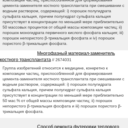
цемента-заменителя костного трансплантата при смешивании с
водным раствором, содержащей: i) порошок полугидрата
сульфата кальция, причем полугидрат сульфата кальция
присутствует в концентрации по меньшей мере приблизительно
50 массовых процентов от общей массы композиции частиц; ii)
порошок моногидрата первичного кислого фосфата кальция; iii)
порошок непористого β-трикальция фосфата и iv) порошок
пористого β-трикальция фосфата.
Многофазный материал-заменитель
костного трансплантата
// 2674031
Группа изобретений относится к медицине, конкретно к
композиции частиц, приспособленной для формирования
цемента-заменителя костного трансплантата при смешивании с
водным раствором, содержащей: i) порошок полугидрата
сульфата кальция, причем полугидрат сульфата кальция
присутствует в концентрации по меньшей мере приблизительно
50 мас.% от общей массы композиции частиц; ii) порошок
непористого β-трикальция фосфата и iii) порошок пористого β-
трикальция фосфата.
Способ ремонта футеровки теплового