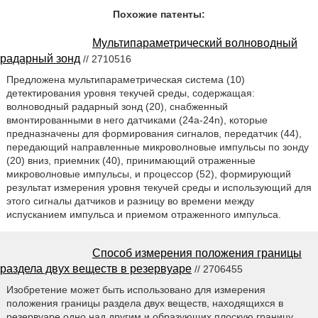
Похожие патенты:
Мультипараметрический волноводный
радарный зонд
// 2710516
Предложена мультипараметрическая система (10)
детектирования уровня текучей среды, содержащая:
волноводный радарный зонд (20), снабженный
вмонтированными в него датчиками (24а-24n), которые
предназначены для формирования сигналов, передатчик (44),
передающий направленные микроволновые импульсы по зонду
(20) вниз, приемник (40), принимающий отраженные
микроволновые импульсы, и процессор (52), формирующий
результат измерения уровня текучей среды и использующий для
этого сигналы датчиков и разницу во времени между
испусканием импульса и приемом отраженного импульса.
Способ измерения положения границы
раздела двух веществ в резервуаре
// 2706455
Изобретение может быть использовано для измерения
положения границы раздела двух веществ, находящихся в
резервуаре одно над другим и образующих плоскую границу