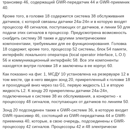
трансивер 46, содержащий GWR-передатчик 44 и GWR-приемник
40.
Кроме того, в головке 18 содержится система 38 обслуживания
датчиков, с которой связаны датчики 24а-24n и в которую входят
процессор 48 сигналов, поступающих от датчиков, и линии 50 для
подачи этих сигналов в процессор. Предусмотрена возможность
снабдить систему 38 также и другими электрическими
компонентами, требуемыми для ее функционирования. Головка
18 содержит, кроме того, процессор 52 системы, блок 54 памяти,
интерфейс локального оператора (local operator interface, L.O.I)
56 и коммуникационный интерфейс 58. Все эти компоненты
находятся внутри головки 18 и заключены в ее корпус 60.
Как показано на фиг. 1, МСДУ 10 установлена на резервуаре 12 в
том месте, где в него введен зонд 20, прикрепленный к головке 18
и проходящий вниз через газ G1, первую жидкость L1 и вторую
жидкость L2. К зонду 20 прикреплены датчики 24а-24n,
подключенные к системе 38 их обслуживания, а конкретно - к
процессору 48 сигналов, поступающих от датчиков по линиям 50.
Зонд 20 подсоединен также к GWR-системе 36, в которую входит
GWR-трансивер 46, состоящий из GWR-передатчика 44 и GWR-
приемника 40, которые, в свою очередь, подсоединены к GWR-
процессору 42 сигналов. Процессоры 42 и 48 электрически