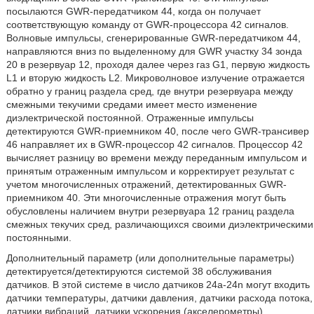
посылаются GWR-передатчиком 44, когда он получает
соответствующую команду от GWR-процессора 42 сигналов.
Волновые импульсы, сгенерированные GWR-передатчиком 44,
направляются вниз по выделенному для GWR участку 34 зонда
20 в резервуар 12, проходя далее через газ G1, первую жидкость
L1 и вторую жидкость L2. Микроволновое излучение отражается
обратно у границ раздела сред, где внутри резервуара между
смежными текучими средами имеет место изменение
диэлектрической постоянной. Отраженные импульсы
детектируются GWR-приемником 40, после чего GWR-трансивер
46 направляет их в GWR-процессор 42 сигналов. Процессор 42
вычисляет разницу во времени между переданным импульсом и
принятым отраженным импульсом и корректирует результат с
учетом многочисленных отражений, детектированных GWR-
приемником 40. Эти многочисленные отражения могут быть
обусловлены наличием внутри резервуара 12 границ раздела
смежных текучих сред, различающихся своими диэлектрическими
постоянными.
Дополнительный параметр (или дополнительные параметры)
детектируется/детектируются системой 38 обслуживания
датчиков. В этой системе в число датчиков 24а-24n могут входить
датчики температуры, датчики давления, датчики расхода потока,
датчики вибраций, датчики ускорения (акселерометры),