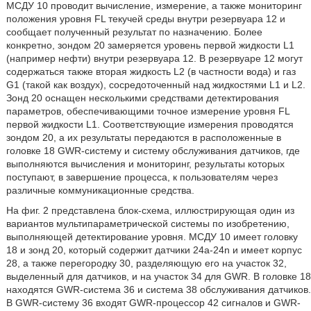
МСДУ 10 проводит вычисление, измерение, а также мониторинг
положения уровня FL текучей среды внутри резервуара 12 и
сообщает полученный результат по назначению. Более
конкретно, зондом 20 замеряется уровень первой жидкости L1
(например нефти) внутри резервуара 12. В резервуаре 12 могут
содержаться также вторая жидкость L2 (в частности вода) и газ
G1 (такой как воздух), сосредоточенный над жидкостями L1 и L2.
Зонд 20 оснащен несколькими средствами детектирования
параметров, обеспечивающими точное измерение уровня FL
первой жидкости L1. Соответствующие измерения проводятся
зондом 20, а их результаты передаются в расположенные в
головке 18 GWR-систему и систему обслуживания датчиков, где
выполняются вычисления и мониторинг, результаты которых
поступают, в завершение процесса, к пользователям через
различные коммуникационные средства.
На фиг. 2 представлена блок-схема, иллюстрирующая один из
вариантов мультипараметрической системы по изобретению,
выполняющей детектирование уровня. МСДУ 10 имеет головку
18 и зонд 20, который содержит датчики 24а-24n и имеет корпус
28, а также перегородку 30, разделяющую его на участок 32,
выделенный для датчиков, и на участок 34 для GWR. В головке 18
находятся GWR-система 36 и система 38 обслуживания датчиков.
В GWR-систему 36 входят GWR-процессор 42 сигналов и GWR-