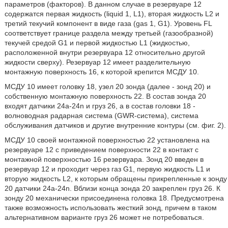
параметров (факторов). В данном случае в резервуаре 12
содержатся первая жидкость (liquid 1, L1), вторая жидкость L2 и
третий текучий компонент в виде газа (gas 1, G1). Уровень FL
соответствует границе раздела между третьей (газообразной)
текучей средой G1 и первой жидкостью L1 (жидкостью,
расположенной внутри резервуара 12 относительно другой
жидкости сверху). Резервуар 12 имеет разделительную
монтажную поверхность 16, к которой крепится МСДУ 10.
МСДУ 10 имеет головку 18, узел 20 зонда (далее - зонд 20) и
собственную монтажную поверхность 22. В состав зонда 20
входят датчики 24а-24n и груз 26, а в состав головки 18 -
волноводная радарная система (GWR-система), система
обслуживания датчиков и другие внутренние контуры (см. фиг. 2).
МСДУ 10 своей монтажной поверхностью 22 установлена на
резервуаре 12 с приведением поверхности 22 в контакт с
монтажной поверхностью 16 резервуара. Зонд 20 введен в
резервуар 12 и проходит через газ G1, первую жидкость L1 и
вторую жидкость L2, к которым обращены прикрепленные к зонду
20 датчики 24а-24n. Вблизи конца зонда 20 закреплен груз 26. К
зонду 20 механически присоединена головка 18. Предусмотрена
также возможность использовать жесткий зонд, причем в таком
альтернативном варианте груз 26 может не потребоваться.