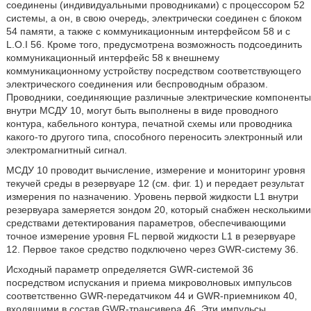
соединены (индивидуальными проводниками) с процессором 52
системы, а он, в свою очередь, электрически соединен с блоком
54 памяти, а также с коммуникационным интерфейсом 58 и с
L.O.I 56. Кроме того, предусмотрена возможность подсоединить
коммуникационный интерфейс 58 к внешнему
коммуникационному устройству посредством соответствующего
электрического соединения или беспроводным образом.
Проводники, соединяющие различные электрические компоненты
внутри МСДУ 10, могут быть выполнены в виде проводного
контура, кабельного контура, печатной схемы или проводника
какого-то другого типа, способного переносить электронный или
электромагнитный сигнал.
МСДУ 10 проводит вычисление, измерение и мониторинг уровня
текучей среды в резервуаре 12 (см. фиг. 1) и передает результат
измерения по назначению. Уровень первой жидкости L1 внутри
резервуара замеряется зондом 20, который снабжен несколькими
средствами детектирования параметров, обеспечивающими
точное измерение уровня FL первой жидкости L1 в резервуаре
12. Первое такое средство подключено через GWR-систему 36.
Исходный параметр определяется GWR-системой 36
посредством испускания и приема микроволновых импульсов
соответственно GWR-передатчиком 44 и GWR-приемником 40,
входящими в состав GWR-трансивера 46. Эти импульсы