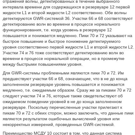
отражений волны, детектированных в течение выбранного
интервала времени для содержащихся в резервуаре 12 первой
жидкости L1 и второй жидкости L2 соответственно. Обе волны
детектируются GWR-системой 36. Участки 66 и 68 соответствуют
детектированию волн во времени в процессе нормального
функционирования, т.е. когда уровень в резервуаре 12
повышается и понижается медленно. Пики 70 и 72 указывают на
быстрое повышение и быстрое понижение детектируемого
уровня соответственно первой жидкости L1 и второй жидкости L2.
Участки 74 и 76 тоже соответствуют детектированию волн во
времени в процессе нормальной операции, но в промежутке
между быстрыми повышениями уровня.
Для GWR-системы проблемными являются пики 70 и 72. Им
предшествуют участки 66 и 68, означающие, что в не до конца
заполненном резервуаре уровень повышается и понижается
медленно, т.е. ожидаемым образом. Сразу же за пиками 70 и 72
следуют участки 74 и 76, которые также свидетельствуют об
ожидаемом поведении уровней в не до конца заполненном
резервуаре. Поскольку перечисленные участки прилегают к
пикам 70 и 72 с обеих сторон, можно заключить, что данные пики
являются результатом ошибочных вычислений уровня или
некорректных измерений, проведенных GWR-системой.
Преимущество МСДУ 10 состоит в том, что данная система