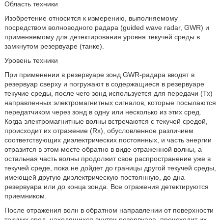
Область техники
Изобретение относится к измерению, выполняемому
посредством волноводного радара (guided wave radar, GWR) и
применяемому для детектирования уровня текучей среды в
замкнутом резервуаре (танке).
Уровень техники
При применении в резервуаре зонд GWR-радара вводят в
резервуар сверху и погружают в содержащиеся в резервуаре
текучие среды, после чего зонд используется для передачи (Тх)
направленных электромагнитных сигналов, которые посылаются
передатчиком через зонд в одну или несколько из этих сред.
Когда электромагнитные волны встречаются с текучей средой,
происходит их отражение (Rx), обусловленное различием
соответствующих диэлектрических постоянных, и часть энергии
отразится в этом месте обратно в виде отраженной волны, а
остальная часть волны продолжит свое распространение уже в
текучей среде, пока не дойдет до границы другой текучей среды,
имеющей другую диэлектрическую постоянную, до дна
резервуара или до конца зонда. Все отражения детектируются
приемником.
После отражения волн в обратном направлении от поверхности
текучих сред, находящихся внутри резервуара, происходит их