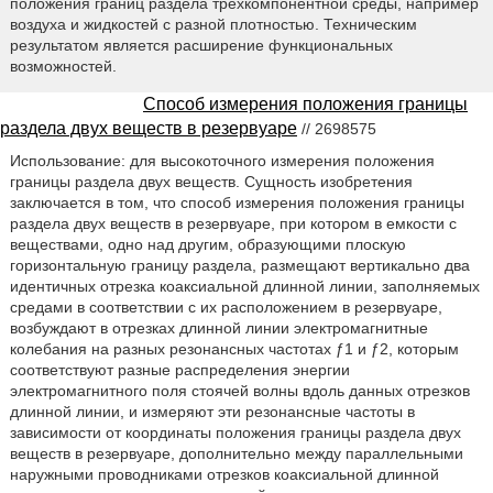
положения границ раздела трехкомпонентной среды, например
воздуха и жидкостей с разной плотностью. Техническим
результатом является расширение функциональных
возможностей.
Способ измерения положения границы
раздела двух веществ в резервуаре
// 2698575
Использование: для высокоточного измерения положения
границы раздела двух веществ. Сущность изобретения
заключается в том, что способ измерения положения границы
раздела двух веществ в резервуаре, при котором в емкости с
веществами, одно над другим, образующими плоскую
горизонтальную границу раздела, размещают вертикально два
идентичных отрезка коаксиальной длинной линии, заполняемых
средами в соответствии с их расположением в резервуаре,
возбуждают в отрезках длинной линии электромагнитные
колебания на разных резонансных частотах ƒ1 и ƒ2, которым
соответствуют разные распределения энергии
электромагнитного поля стоячей волны вдоль данных отрезков
длинной линии, и измеряют эти резонансные частоты в
зависимости от координаты положения границы раздела двух
веществ в резервуаре, дополнительно между параллельными
наружными проводниками отрезков коаксиальной длинной