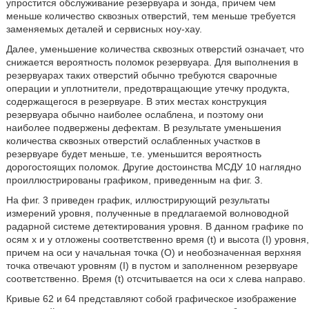
упростится обслуживание резервуара и зонда, причем чем
меньше количество сквозных отверстий, тем меньше требуется
заменяемых деталей и сервисных ноу-хау.
Далее, уменьшение количества сквозных отверстий означает, что
снижается вероятность поломок резервуара. Для выполнения в
резервуарах таких отверстий обычно требуются сварочные
операции и уплотнители, предотвращающие утечку продукта,
содержащегося в резервуаре. В этих местах конструкция
резервуара обычно наиболее ослаблена, и поэтому они
наиболее подвержены дефектам. В результате уменьшения
количества сквозных отверстий ослабленных участков в
резервуаре будет меньше, т.е. уменьшится вероятность
дорогостоящих поломок. Другие достоинства МСДУ 10 наглядно
проиллюстрированы графиком, приведенным на фиг. 3.
На фиг. 3 приведен график, иллюстрирующий результаты
измерений уровня, полученные в предлагаемой волноводной
радарной системе детектирования уровня. В данном графике по
осям х и у отложены соответственно время (t) и высота (I) уровня,
причем на оси у начальная точка (О) и необозначенная верхняя
точка отвечают уровням (I) в пустом и заполненном резервуаре
соответственно. Время (t) отсчитывается на оси х слева направо.
Кривые 62 и 64 представляют собой графическое изображение