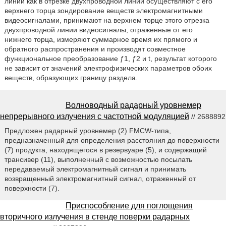
линии как в отрезке двухпроводной линии осуществляют с его
верхнего торца зондирование веществ электромагнитными
видеосигналами, принимают на верхнем торце этого отрезка
двухпроводной линии видеосигналы, отраженные от его
нижнего торца, измеряют суммарное время их прямого и
обратного распространения и производят совместное
функциональное преобразование ƒ1, ƒ2 и t, результат которого
не зависит от значений электрофизических параметров обоих
веществ, образующих границу раздела.
Волноводный радарный уровнемер
непрерывного излучения с частотной модуляцией
// 2688892
Предложен радарный уровнемер (2) FMCW-типа,
предназначенный для определения расстояния до поверхности
(7) продукта, находящегося в резервуаре (5), и содержащий
трансивер (11), выполненный с возможностью посылать
передаваемый электромагнитный сигнал и принимать
возвращенный электромагнитный сигнал, отраженный от
поверхности (7).
Приспособление для поглощения
вторичного излучения в стенде поверки радарных