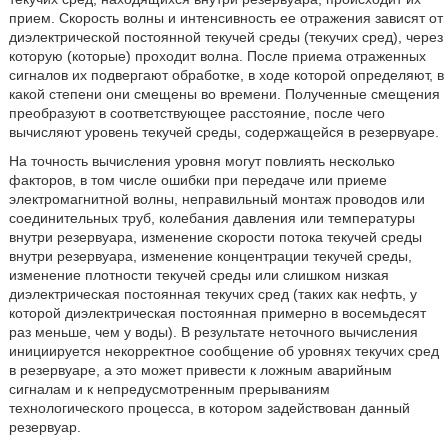
прием. Скорость волны и интенсивность ее отражения зависят от
диэлектрической постоянной текучей среды (текучих сред), через
которую (которые) проходит волна. После приема отраженных
сигналов их подвергают обработке, в ходе которой определяют, в
какой степени они смещены во времени. Полученные смещения
преобразуют в соответствующее расстояние, после чего
вычисляют уровень текучей среды, содержащейся в резервуаре.
На точность вычисления уровня могут повлиять несколько
факторов, в том числе ошибки при передаче или приеме
электромагнитной волны, неправильный монтаж проводов или
соединительных труб, колебания давления или температуры
внутри резервуара, изменение скорости потока текучей среды
внутри резервуара, изменение концентрации текучей среды,
изменение плотности текучей среды или слишком низкая
диэлектрическая постоянная текучих сред (таких как нефть, у
которой диэлектрическая постоянная примерно в восемьдесят
раз меньше, чем у воды). В результате неточного вычисления
инициируется некорректное сообщение об уровнях текучих сред
в резервуаре, а это может привести к ложным аварийным
сигналам и к непредусмотренным прерываниям
технологического процесса, в котором задействован данный
резервуар.