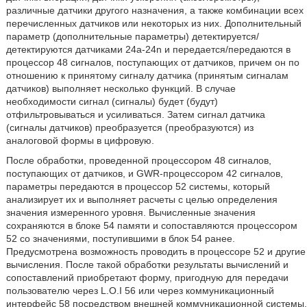
различные датчики другого назначения, а также комбинации всех
перечисленных датчиков или некоторых из них. Дополнительный
параметр (дополнительные параметры) детектируется/
детектируются датчиками 24а-24n и передается/передаются в
процессор 48 сигналов, поступающих от датчиков, причем он по
отношению к принятому сигналу датчика (принятым сигналам
датчиков) выполняет несколько функций. В случае
необходимости сигнал (сигналы) будет (будут)
отфильтровываться и усиливаться. Затем сигнал датчика
(сигналы датчиков) преобразуется (преобразуются) из
аналоговой формы в цифровую.
После обработки, проведенной процессором 48 сигналов,
поступающих от датчиков, и GWR-процессором 42 сигналов,
параметры передаются в процессор 52 системы, который
анализирует их и выполняет расчеты с целью определения
значения измеренного уровня. Вычисленные значения
сохраняются в блоке 54 памяти и сопоставляются процессором
52 со значениями, поступившими в блок 54 ранее.
Предусмотрена возможность проводить в процессоре 52 и другие
вычисления. После такой обработки результаты вычислений и
сопоставлений приобретают форму, пригодную для передачи
пользователю через L.O.I 56 или через коммуникационный
интерфейс 58 посредством внешней коммуникационной системы.