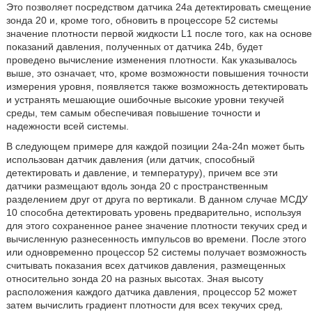
Это позволяет посредством датчика 24а детектировать смещение
зонда 20 и, кроме того, обновить в процессоре 52 системы
значение плотности первой жидкости L1 после того, как на основе
показаний давления, полученных от датчика 24b, будет
проведено вычисление изменения плотности. Как указывалось
выше, это означает, что, кроме возможности повышения точности
измерения уровня, появляется также возможность детектировать
и устранять мешающие ошибочные высокие уровни текучей
среды, тем самым обеспечивая повышение точности и
надежности всей системы.
В следующем примере для каждой позиции 24а-24n может быть
использован датчик давления (или датчик, способный
детектировать и давление, и температуру), причем все эти
датчики размещают вдоль зонда 20 с пространственным
разделением друг от друга по вертикали. В данном случае МСДУ
10 способна детектировать уровень предварительно, используя
для этого сохраненное ранее значение плотности текучих сред и
вычисленную разнесенность импульсов во времени. После этого
или одновременно процессор 52 системы получает возможность
считывать показания всех датчиков давления, размещенных
относительно зонда 20 на разных высотах. Зная высоту
расположения каждого датчика давления, процессор 52 может
затем вычислить градиент плотности для всех текучих сред,