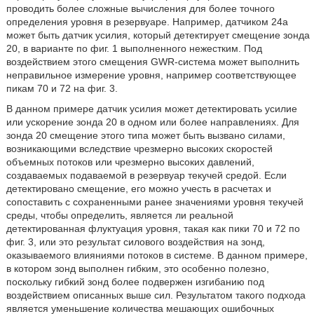
проводить более сложные вычисления для более точного
определения уровня в резервуаре. Например, датчиком 24а
может быть датчик усилия, который детектирует смещение зонда
20, в варианте по фиг. 1 выполненного нежестким. Под
воздействием этого смещения GWR-система может выполнить
неправильное измерение уровня, например соответствующее
пикам 70 и 72 на фиг. 3.
В данном примере датчик усилия может детектировать усилие
или ускорение зонда 20 в одном или более направлениях. Для
зонда 20 смещение этого типа может быть вызвано силами,
возникающими вследствие чрезмерно высоких скоростей
объемных потоков или чрезмерно высоких давлений,
создаваемых подаваемой в резервуар текучей средой. Если
детектировано смещение, его можно учесть в расчетах и
сопоставить с сохраненными ранее значениями уровня текучей
среды, чтобы определить, является ли реальной
детектированная флуктуация уровня, такая как пики 70 и 72 по
фиг. 3, или это результат силового воздействия на зонд,
оказываемого влияниями потоков в системе. В данном примере,
в котором зонд выполнен гибким, это особенно полезно,
поскольку гибкий зонд более подвержен изгибанию под
воздействием описанных выше сил. Результатом такого подхода
является уменьшение количества мешающих ошибочных