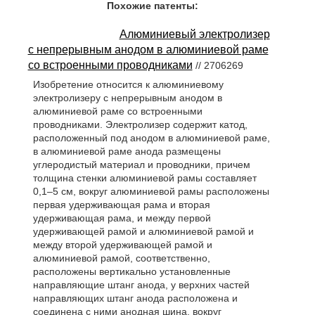
Похожие патенты:
Алюминиевый электролизер
с непрерывным анодом в алюминиевой раме
со встроенными проводниками
// 2706269
Изобретение относится к алюминиевому
электролизеру с непрерывным анодом в
алюминиевой раме со встроенными
проводниками. Электролизер содержит катод,
расположенный под анодом в алюминиевой раме,
в алюминиевой раме анода размещены
углеродистый материал и проводники, причем
толщина стенки алюминиевой рамы составляет
0,1–5 см, вокруг алюминиевой рамы расположены
первая удерживающая рама и вторая
удерживающая рама, и между первой
удерживающей рамой и алюминиевой рамой и
между второй удерживающей рамой и
алюминиевой рамой, соответственно,
расположены вертикально установленные
направляющие штанг анода, у верхних частей
направляющих штанг анода расположена и
соединена с ними анодная шина, вокруг