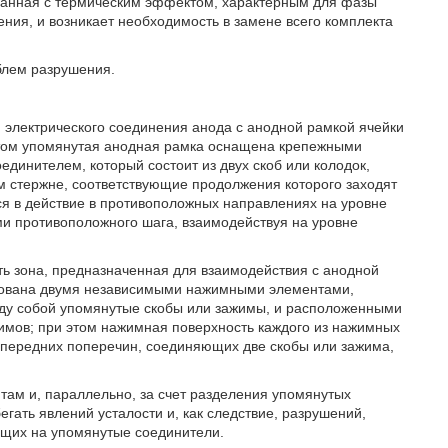
язанная с термическим эффектом, характерным для фазы
ения, и возникает необходимость в замене всего комплекта
блем разрушения.
 электрического соединения анода с анодной рамкой ячейки
этом упомянутая анодная рамка оснащена крепежными
динителем, который состоит из двух скоб или колодок,
стержне, соответствующие продолжения которого заходят
ся в действие в противоположных направлениях на уровне
ми противоположного шага, взаимодействуя на уровне
ть зона, предназначенная для взаимодействия с анодной
азована двумя независимыми нажимными элементами,
жду собой упомянутые скобы или зажимы, и расположенными
жимов; при этом нажимная поверхность каждого из нажимных
 передних поперечин, соединяющих две скобы или зажима,
там и, параллельно, за счет разделения упомянутых
гать явлений усталости и, как следствие, разрушений,
ующих на упомянутые соединители.