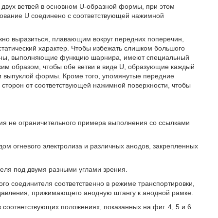
 двух ветвей в основном U-образной формы, при этом
нование U соединено с соответствующей нажимной
жно выразиться, плавающим вокруг передних поперечин,
статический характер. Чтобы избежать слишком большого
ины, выполняющие функцию шарнира, имеют специальный
ким образом, чтобы обе ветви в виде U, образующие каждый
ки выпуклой формы. Кроме того, упомянутые передние
 сторон от соответствующей нажимной поверхности, чтобы
ния не ограничительного примера выполнения со ссылками
дом огневого электролиза и различных анодов, закрепленных
теля под двумя разными углами зрения.
ного соединителя соответственно в режиме транспортировки,
давления, прижимающего анодную штангу к анодной рамке.
в соответствующих положениях, показанных на фиг. 4, 5 и 6.