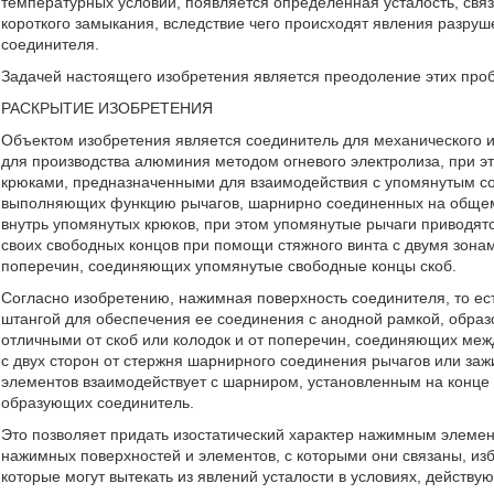
температурных условий, появляется определенная усталость, св
короткого замыкания, вследствие чего происходят явления разруш
соединителя.
Задачей настоящего изобретения является преодоление этих про
РАСКРЫТИЕ ИЗОБРЕТЕНИЯ
Объектом изобретения является соединитель для механического и
для производства алюминия методом огневого электролиза, при 
крюками, предназначенными для взаимодействия с упомянутым сое
выполняющих функцию рычагов, шарнирно соединенных на общем 
внутрь упомянутых крюков, при этом упомянутые рычаги приводят
своих свободных концов при помощи стяжного винта с двумя зона
поперечин, соединяющих упомянутые свободные концы скоб.
Согласно изобретению, нажимная поверхность соединителя, то ес
штангой для обеспечения ее соединения с анодной рамкой, обр
отличными от скоб или колодок и от поперечин, соединяющих ме
с двух сторон от стержня шарнирного соединения рычагов или за
элементов взаимодействует с шарниром, установленным на конце
образующих соединитель.
Это позволяет придать изостатический характер нажимным элемен
нажимных поверхностей и элементов, с которыми они связаны, избе
которые могут вытекать из явлений усталости в условиях, действ