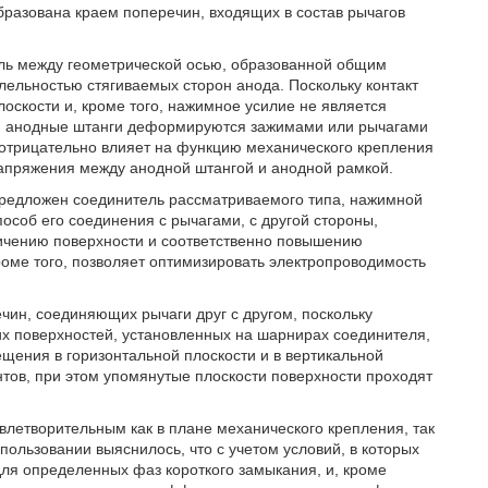
бразована краем поперечин, входящих в состав рычагов
ль между геометрической осью, образованной общим
ельностью стягиваемых сторон анода. Поскольку контакт
лоскости и, кроме того, нажимное усилие не является
а, анодные штанги деформируются зажимами или рычагами
, отрицательно влияет на функцию механического крепления
 напряжения между анодной штангой и анодной рамкой.
 предложен соединитель рассматриваемого типа, нажимной
пособ его соединения с рычагами, с другой стороны,
личению поверхности и соответственно повышению
роме того, позволяет оптимизировать электропроводимость
чин, соединяющих рычаги друг с другом, поскольку
их поверхностей, установленных на шарнирах соединителя,
щения в горизонтальной плоскости и в вертикальной
нтов, при этом упомянутые плоскости поверхности проходят
овлетворительным как в плане механического крепления, так
спользовании выяснилось, что с учетом условий, в которых
 для определенных фаз короткого замыкания, и, кроме