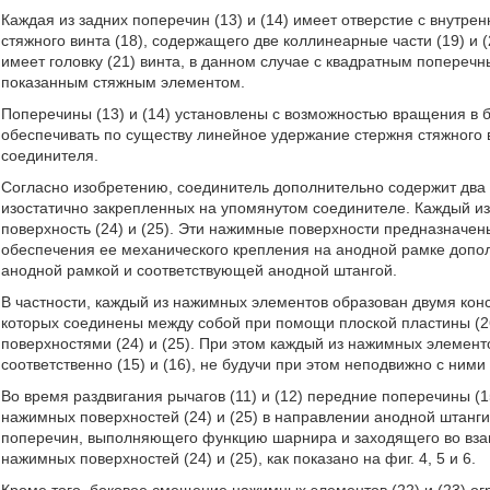
Каждая из задних поперечин (13) и (14) имеет отверстие с внутре
стяжного винта (18), содержащего две коллинеарные части (19) и 
имеет головку (21) винта, в данном случае с квадратным попереч
показанным стяжным элементом.
Поперечины (13) и (14) установлены с возможностью вращения в б
обеспечивать по существу линейное удержание стержня стяжного 
соединителя.
Согласно изобретению, соединитель дополнительно содержит два н
изостатично закрепленных на упомянутом соединителе. Каждый из
поверхность (24) и (25). Эти нажимные поверхности предназначен
обеспечения ее механического крепления на анодной рамке допо
анодной рамкой и соответствующей анодной штангой.
В частности, каждый из нажимных элементов образован двумя ко
которых соединены между собой при помощи плоской пластины (2
поверхностями (24) и (25). При этом каждый из нажимных элемент
соответственно (15) и (16), не будучи при этом неподвижно с ним
Во время раздвигания рычагов (11) и (12) передние поперечины (
нажимных поверхностей (24) и (25) в направлении анодной штанги
поперечин, выполняющего функцию шарнира и заходящего во вз
нажимных поверхностей (24) и (25), как показано на фиг. 4, 5 и 6.