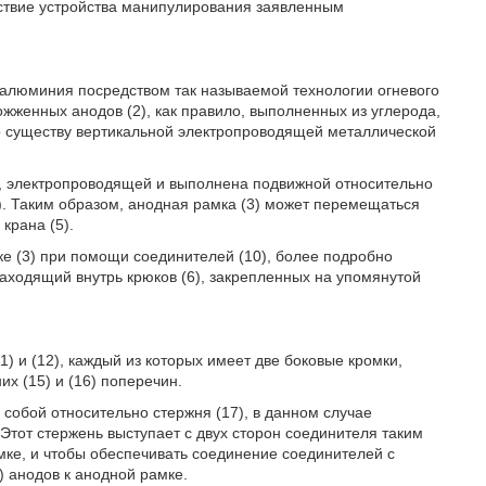
йствие устройства манипулирования заявленным
а алюминия посредством так называемой технологии огневого
ожженных анодов (2), как правило, выполненных из углерода,
о существу вертикальной электропроводящей металлической
о, электропроводящей и выполнена подвижной относительно
1). Таким образом, анодная рамка (3) может перемещаться
крана (5).
ке (3) при помощи соединителей (10), более подробно
аходящий внутрь крюков (6), закрепленных на упомянутой
1) и (12), каждый из которых имеет две боковые кромки,
х (15) и (16) поперечин.
 собой относительно стержня (17), в данном случае
тот стержень выступает с двух сторон соединителя таким
амке, и чтобы обеспечивать соединение соединителей с
) анодов к анодной рамке.