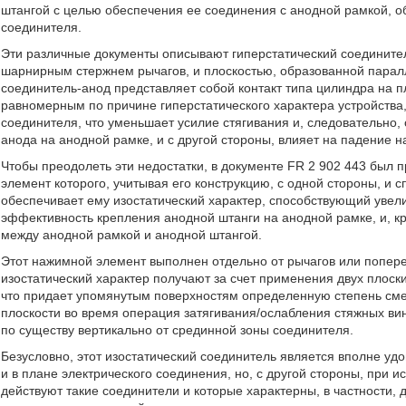
штангой с целью обеспечения ее соединения с анодной рамкой, о
соединителя.
Эти различные документы описывают гиперстатический соедините
шарнирным стержнем рычагов, и плоскостью, образованной паралл
соединитель-анод представляет собой контакт типа цилиндра на п
равномерным по причине гиперстатического характера устройств
соединителя, что уменьшает усилие стягивания и, следовательно
анода на анодной рамке, и с другой стороны, влияет на падение
Чтобы преодолеть эти недостатки, в документе FR 2 902 443 был
элемент которого, учитывая его конструкцию, с одной стороны, и с
обеспечивает ему изостатический характер, способствующий уве
эффективность крепления анодной штанги на анодной рамке, и, к
между анодной рамкой и анодной штангой.
Этот нажимной элемент выполнен отдельно от рычагов или попере
изостатический характер получают за счет применения двух плоск
что придает упомянутым поверхностям определенную степень сме
плоскости во время операция затягивания/ослабления стяжных ви
по существу вертикально от срединной зоны соединителя.
Безусловно, этот изостатический соединитель является вполне уд
и в плане электрического соединения, но, с другой стороны, при и
действуют такие соединители и которые характерны, в частности,