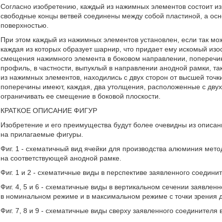
Согласно изобретению, каждый из нажимных элементов состоит из
свободные концы ветвей соединены между собой пластиной, а ос
поверхностью.
При этом каждый из нажимных элементов установлен, если так мо
каждая из которых образует шарнир, что придает ему искомый изо
смещения нажимного элемента в боковом направлении, попереч
профиль, в частности, выпуклый в направлении анодной рамки, та
из нажимных элементов, находились с двух сторон от высшей точ
поперечины имеют, каждая, два утолщения, расположенные с двух
ограничивать ее смещение в боковой плоскости.
КРАТКОЕ ОПИСАНИЕ ФИГУР
Изобретение и его преимущества будут более очевидны из описа
на прилагаемые фигуры.
Фиг. 1 - схематичный вид ячейки для производства алюминия мето
на соответствующей анодной рамке.
Фиг. 1 и 2 - схематичные виды в перспективе заявленного соедини
Фиг. 4, 5 и 6 - схематичные виды в вертикальном сечении заявлен
в номинальном режиме и в максимальном режиме с точки зрения 
Фиг. 7, 8 и 9 - схематичные виды сверху заявленного соединителя 