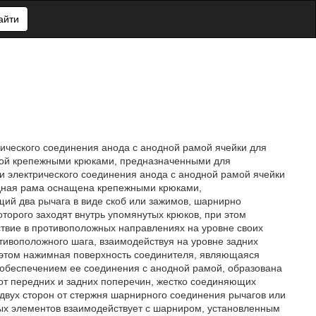
айти
рического соединения анода с анодной рамой ячейки для
ной крепежными крюками, предназначенными для
и электрического соединения анода с анодной рамой ячейки
одная рама оснащена крепежными крюками,
ий два рычага в виде скоб или зажимов, шарнирно
орого заходят внутрь упомянутых крюков, при этом
твие в противоположных направлениях на уровне своих
тивоположного шага, взаимодействуя на уровне задних
 этом нажимная поверхность соединителя, являющаяся
 обеспечением ее соединения с анодной рамой, образована
от передних и задних поперечин, жестко соединяющих
двух сторон от стержня шарнирного соединения рычагов или
ных элементов взаимодействует с шарниром, установленным