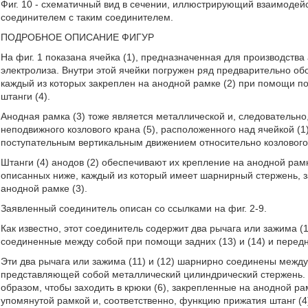
Фиг. 10 - схематичный вид в сечении, иллюстрирующий взаимоде
соединителем с таким соединителем.
ПОДРОБНОЕ ОПИСАНИЕ ФИГУР
На фиг. 1 показана ячейка (1), предназначенная для производств
электролиза. Внутри этой ячейки погружен ряд предварительно об
каждый из которых закреплен на анодной рамке (2) при помощи п
штанги (4).
Анодная рамка (3) тоже является металлической и, следовательн
неподвижного козлового крана (5), расположенного над ячейкой (
поступательным вертикальным движением относительно козлового 
Штанги (4) анодов (2) обеспечивают их крепление на анодной рам
описанных ниже, каждый из который имеет шарнирный стержень, з
анодной рамке (3).
Заявленный соединитель описан со ссылками на фиг. 2-9.
Как известно, этот соединитель содержит два рычага или зажима (1
соединенные между собой при помощи задних (13) и (14) и передни
Эти два рычага или зажима (11) и (12) шарнирно соединены между
представляющей собой металлический цилиндрический стержень. Э
образом, чтобы заходить в крюки (6), закрепленные на анодной р
упомянутой рамкой и, соответственно, функцию прижатия штанг (4