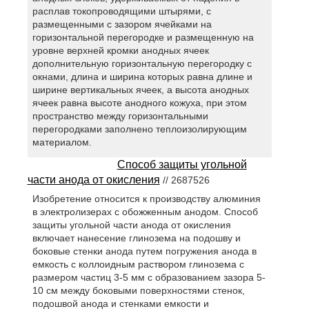
расплав токопроводящими штырями, с
размещенными с зазором ячейками на
горизонтальной перегородке и размещенную на
уровне верхней кромки анодных ячеек
дополнительную горизонтальную перегородку с
окнами, длина и ширина которых равна длине и
ширине вертикальных ячеек, а высота анодных
ячеек равна высоте анодного кожуха, при этом
пространство между горизонтальными
перегородками заполнено теплоизолирующим
материалом.
Способ защиты угольной
части анода от окисления
// 2687526
Изобретение относится к производству алюминия
в электролизерах с обожженным анодом. Способ
защиты угольной части анода от окисления
включает нанесение глинозема на подошву и
боковые стенки анода путем погружения анода в
емкость с коллоидным раствором глинозема с
размером частиц 3-5 мм с образованием зазора 5-
10 см между боковыми поверхностями стенок,
подошвой анода и стенками емкости и