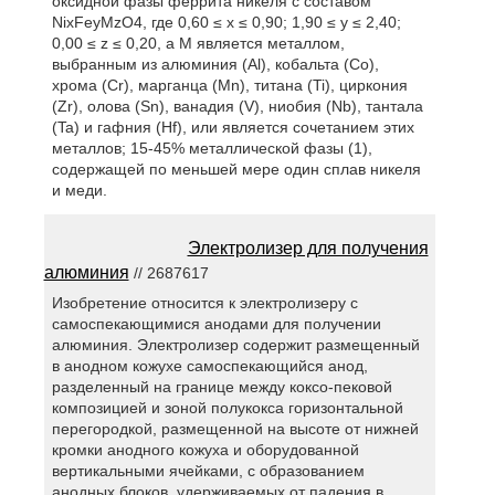
оксидной фазы феррита никеля с составом
NixFeyMzO4, где 0,60 ≤ x ≤ 0,90; 1,90 ≤ y ≤ 2,40;
0,00 ≤ z ≤ 0,20, а M является металлом,
выбранным из алюминия (Al), кобальта (Co),
хрома (Cr), марганца (Mn), титана (Ti), циркония
(Zr), олова (Sn), ванадия (V), ниобия (Nb), тантала
(Ta) и гафния (Hf), или является сочетанием этих
металлов; 15-45% металлической фазы (1),
содержащей по меньшей мере один сплав никеля
и меди.
Электролизер для получения
алюминия
// 2687617
Изобретение относится к электролизеру с
самоспекающимися анодами для получении
алюминия. Электролизер содержит размещенный
в анодном кожухе самоспекающийся анод,
разделенный на границе между коксо-пековой
композицией и зоной полукокса горизонтальной
перегородкой, размещенной на высоте от нижней
кромки анодного кожуха и оборудованной
вертикальными ячейками, с образованием
анодных блоков, удерживаемых от падения в