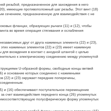
нней резьбой, предназначенное для захождения в него
(20), имеющие противоположный шаг резьбы. Этот винт (18)
ным сечением, предназначенную для взаимодействия с не
оковых фланцах, образующих рычаги (11) и (12), чтобы
винта во время операция стягивания и ослабления
езависимых друг от друга нажимных элемента (22) и (23),
 этих нажимных элементов (22) и (23) имеет нажимную
ы для вхождения в контакт с анодной штангой с целью
лнительно к электрическому соединению между упомянутой
нструкциями U-образной формы, свободные концы ветвей
6) и основание которых соединено с нажимными
ов (22) и (23) окружает передние поперечины,
и соединенным.
15) и (16) обеспечивают поступательное перемещение
 за счет взаимодействия переднего конца (26) упомянутых
аимосоответствующую полусферическую форму упомянутых