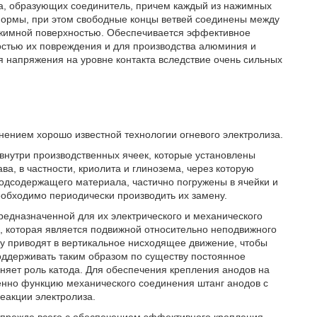
а, образующих соединитель, причем каждый из нажимных
формы, при этом свободные концы ветвей соединены между
ажимной поверхностью. Обеспечивается эффективное
остью их повреждения и для производства алюминия и
 напряжения на уровне контакта вследствие очень сильных
нением хорошо известной технологии огневого электролиза.
внутри производственных ячеек, которые установлены
ва, в частности, криолита и глинозема, через которую
одсодержащего материала, частично погружены в ячейки и
еобходимо периодически производить их замену.
редназначенной для их электрического и механического
, которая является подвижной относительно неподвижного
ку приводят в вертикальное нисходящее движение, чтобы
поддерживать таким образом по существу постоянное
няет роль катода. Для обеспечения крепления анодов на
нно функцию механического соединения штанг анодов с
еакции электролиза.