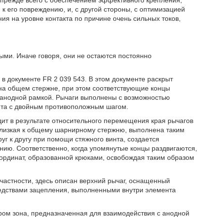
 прежде всего с обеспечением эффективного крепления,
 к его повреждению, и, с другой стороны, с оптимизацией
ия на уровне контакта по причине очень сильных токов,
ми. Иначе говоря, они не остаются постоянно
в документе FR 2 039 543. В этом документе раскрыт
на общем стержне, при этом соответствующие концы
 анодной рамкой. Рычаги выполнены с возможностью
инта с двойным противоположным шагом.
ит в результате относительного перемещения края рычагов
 близкая к общему шарнирному стержню, выполнена таким
уг к другу при помощи стяжного винта, создается
ию. Соответственно, когда упомянутые концы раздвигаются,
ординат, образованной крюками, освобождая таким образом
 частности, здесь описан верхний рычаг, оснащенный
едствами зацепления, выполненными внутри элемента
ором зона, предназначенная для взаимодействия с анодной