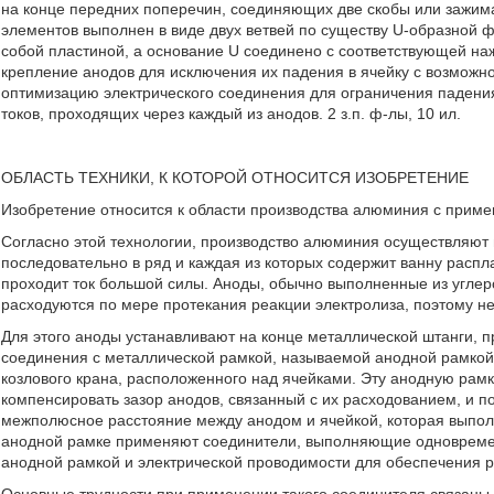
на конце передних поперечин, соединяющих две скобы или зажим
элементов выполнен в виде двух ветвей по существу U-образной 
собой пластиной, а основание U соединено с соответствующей н
крепление анодов для исключения их падения в ячейку с возможн
оптимизацию электрического соединения для ограничения падения
токов, проходящих через каждый из анодов. 2 з.п. ф-лы, 10 ил.
ОБЛАСТЬ ТЕХНИКИ, К КОТОРОЙ ОТНОСИТСЯ ИЗОБРЕТЕНИЕ
Изобретение относится к области производства алюминия с приме
Согласно этой технологии, производство алюминия осуществляют 
последовательно в ряд и каждая из которых содержит ванну распла
проходит ток большой силы. Аноды, обычно выполненные из углер
расходуются по мере протекания реакции электролиза, поэтому н
Для этого аноды устанавливают на конце металлической штанги, п
соединения с металлической рамкой, называемой анодной рамкой
козлового крана, расположенного над ячейками. Эту анодную рам
компенсировать зазор анодов, связанный с их расходованием, и 
межполюсное расстояние между анодом и ячейкой, которая выпол
анодной рамке применяют соединители, выполняющие одновреме
анодной рамкой и электрической проводимости для обеспечения р