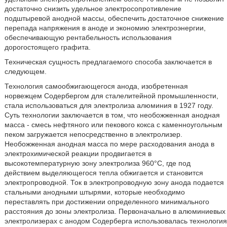
достаточно снизить удельное электросопротивление
подштыревой анодной массы, обеспечить достаточное снижение
перепада напряжения в аноде и экономию электроэнергии,
обеспечивающую рентабельность использования
дорогостоящего графита.
Техническая сущность предлагаемого способа заключается в
следующем.
Технология самообжигающегося анода, изобретенная
норвежцем Содербергом для сталелитейной промышленности,
стала использоваться для электролиза алюминия в 1927 году.
Суть технологии заключается в том, что необожженная анодная
масса - смесь нефтяного или пекового кокса с каменноугольным
пеком загружается непосредственно в электролизер.
Необожженная анодная масса по мере расходования анода в
электрохимической реакции продвигается в
высокотемпературную зону электролиза 960°С, где под
действием выделяющегося тепла обжигается и становится
электропроводной. Ток в электропроводную зону анода подается
стальными анодными штырями, которые необходимо
переставлять при достижении определенного минимального
расстояния до зоны электролиза. Первоначально в алюминиевых
электролизерах с анодом Содерберга использовалась технология