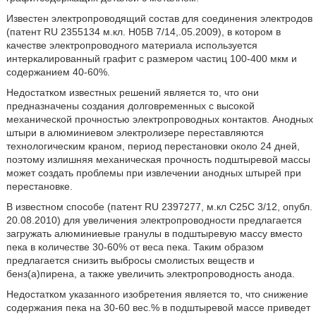
Известен электропроводящий состав для соединения электродов
(патент RU 2355134 м.кл. Н05В 7/14,.05.2009), в котором в
качестве электропроводного материала используется
интеркалированный графит с размером частиц 100-400 мкм и
содержанием 40-60%.
Недостатком известных решений является то, что они
предназначены создания долговременных с высокой
механической прочностью электропроводных контактов. Анодных
штыри в алюминиевом электролизере переставляются
технологическим краном, период перестановки около 24 дней,
поэтому излишняя механическая прочность подштыревой массы
может создать проблемы при извлечении анодных штырей при
перестановке.
В известном способе (патент RU 2397277, м.кл С25С 3/12, опубл.
20.08.2010) для увеличения электропроводности предлагается
загружать алюминиевые гранулы в подштыревую массу вместо
пека в количестве 30-60% от веса пека. Таким образом
предлагается снизить выбросы смолистых веществ и
бенз(а)пирена, а также увеличить электропроводность анода.
Недостатком указанного изобретения является то, что снижение
содержания пека на 30-60 вес.% в подштыревой массе приведет