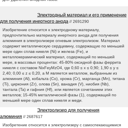
Электродный материал и его применение
для получения инертного анода
// 2691290
Изобретение относится к электродному материалу,
предпочтительно материалу инертного анода для получения
алюминия в электролизере огневым электролизом. Материал
содержит металлическую сердцевину, содержащую по меньшей
мере один сплав никеля (Ni) и железа (Fe), и
металлокерамический материал, содержащий по меньшей
мере, в массовых процентах: 45-80% оксидной фазы феррита
никеля с составом NixFeyMzO4, где 0,60 ≤ x ≤ 0,90; 1,90 ≤ y ≤
2,40; 0,00 ≤ z ≤ 0,20, а M является металлом, выбранным из
алюминия (Al), кобальта (Co), хрома (Cr), марганца (Mn), титана
(Ti), циркония (Zr), олова (Sn), ванадия (V), ниобия (Nb),
тантала (Ta) и гафния (Hf), или является сочетанием этих
металлов; 15-45% металлической фазы (1), содержащей по
меньшей мере один сплав никеля и меди.
Электролизер для получения
алюминия
// 2687617
Изобретение относится к электролизеру с самоспекающимися