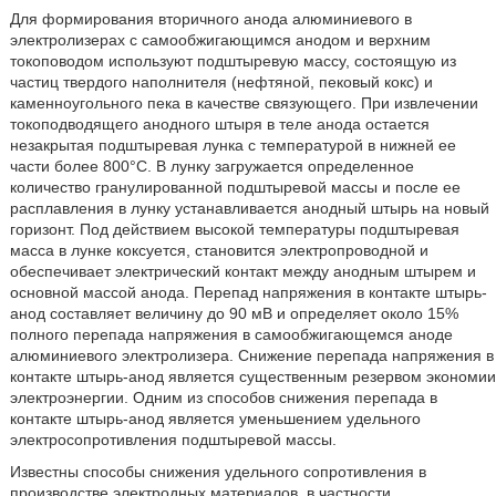
Для формирования вторичного анода алюминиевого в
электролизерах с самообжигающимся анодом и верхним
токоповодом используют подштыревую массу, состоящую из
частиц твердого наполнителя (нефтяной, пековый кокс) и
каменноугольного пека в качестве связующего. При извлечении
токоподводящего анодного штыря в теле анода остается
незакрытая подштыревая лунка с температурой в нижней ее
части более 800°С. В лунку загружается определенное
количество гранулированной подштыревой массы и после ее
расплавления в лунку устанавливается анодный штырь на новый
горизонт. Под действием высокой температуры подштыревая
масса в лунке коксуется, становится электропроводной и
обеспечивает электрический контакт между анодным штырем и
основной массой анода. Перепад напряжения в контакте штырь-
анод составляет величину до 90 мВ и определяет около 15%
полного перепада напряжения в самообжигающемся аноде
алюминиевого электролизера. Снижение перепада напряжения в
контакте штырь-анод является существенным резервом экономии
электроэнергии. Одним из способов снижения перепада в
контакте штырь-анод является уменьшением удельного
электросопротивления подштыревой массы.
Известны способы снижения удельного сопротивления в
производстве электродных материалов, в частности,