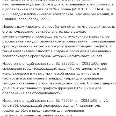
изготовление подовых блоков для алюминиевых электролизеров
с добавлением графита от 30% и более (МОРТЕН С, ХАРАЛЬД
А.О. Катоды в алюминиевом электролизе, Алюминиум Ферляг, II
издание, Красноярск, 1996).
Недостатком известного способа является то, что эффективность
его использования рентабельна только в рамках
крупнотоннажного производства конструкционных материалов
рассчитанных на долговременное использование, превышающее
срок окупаемости затрат на покупку дорогостоящего графита. К
таким материалам относятся подовые блоки для алюминиевых
электролизеров срок службы которых насчитывает 7-9 лет.
Известен клеящий состав (а.с. SU 528332, кл. C09J 1/00) для
склеивания графитсодержащих изделий с металлом и может
использоваться в металлургической промышленности, в
частности в алюминиевых электролизерах для склеивания
катодных стержней (блюмсов) и подовых блоков. Состав содержит
до 40% искусственного графита фракции 0,09-0,5 мм для
обеспечения электропроводности.
Известен клеящий состав (а.с. SU 486034 кл. C09J 1/00, опубл.
30.09.75), содержащий электропроводящий наполнитель -
графит до 51% и предназначен для склеивания
графитсодержащих деталей с металлом.