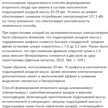
использование предлагаемого способа формирования
вторичного анода при замене в составе наполнителя
подштыревой анодной массы 20-29 вес. % кокса на графит
обеспечивает снижение потребления электроэнергии 137,1 кВт
на тонну алюминия, что обеспечивает рентабельность
заявленного способа.
При перестановке штырей на экспериментальных электролизерах
было обращено внимание, что подштыревая анодная масса с
содержанием графита плавится быстрее стандартной: среднее
время установки штыря сократилось с 7,6 до 3,2 мин. Ранее было
установлено, что при снижении времени открытой лунки в 1,5
раза эмиссия бенз(а)пирена снижается в два раза за одну
перестановку (Цветные металлы, 2012, №6, с. 109.).
Таким образом, использование 29 вес. % графита в наполнителе
подштыревой анодной массе, кроме экономии электроэнергии
дополнительно имеет и экологический эффект в снижении
выделения смолистых и бенз(а)пирена.
Способ формирования вторичного анода алюминиевого
электролизера с самообжигающимся анодом и верхним
токоподводом, включающий приготовление подштыревой массы
из наполнителя и связующего, загрузку подштыревой массы в
подштыревые лунки после извлечения штырей, отличающийся