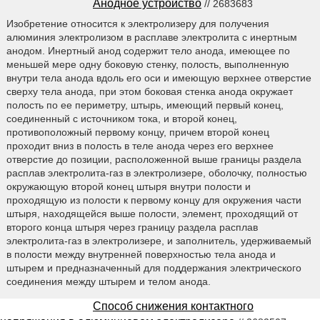
Анодное устройство
// 2683683
Изобретение относится к электролизеру для получения
алюминия электролизом в расплаве электролита с инертным
анодом. Инертный анод содержит тело анода, имеющее по
меньшей мере одну боковую стенку, полость, выполненную
внутри тела анода вдоль его оси и имеющую верхнее отверстие
сверху тела анода, при этом боковая стенка анода окружает
полость по ее периметру, штырь, имеющий первый конец,
соединенный с источником тока, и второй конец,
противоположный первому концу, причем второй конец
проходит вниз в полость в теле анода через его верхнее
отверстие до позиции, расположенной выше границы раздела
расплав электролита-газ в электролизере, оболочку, полностью
окружающую второй конец штыря внутри полости и
проходящую из полости к первому концу для окружения части
штыря, находящейся выше полости, элемент, проходящий от
второго конца штыря через границу раздела расплав
электролита-газ в электролизере, и заполнитель, удерживаемый
в полости между внутренней поверхностью тела анода и
штырем и предназначенный для поддержания электрического
соединения между штырем и телом анода.
Способ снижения контактного