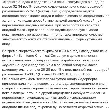
«жирного анода» с содержанием пека - связующего в анодной
массе 32-34 вес%. Высокое содержание пека с температурой
размягчения 72-76°С (метод «КиС») определяло жидкое
состояние поверхности анода и обеспечивало самопроизвольное
заполнение подштыревой лунки жидкой анодной массой при
перестановке анодных штырей. При этом состав и свойства
анодной массы при заполнении подштыревой лунки могли
неконтролируемо изменяться, что не гарантировало качество
электрического контакта стальной анодный штырь - угольный
анод.
Во время энергетического кризиса в 70-ые годы двадцатого века
фирмой «Sumitomo Chemical Сотрапу» с целью снижения
потребления электроэнергии была разработана технология
«сухого» анода с содержанием в основной анодной массе
каменноугольного пека 26-29 вес. % с повышенной температурой
размягчения 85-90°С (Патент US 4021318, 03.05.1977).
Основным отличием технологии сухого анода Содерберга
является наличие на поверхности анода вязкопластичного слоя,
который, с одной стороны, обеспечивает герметизацию возгонов
пека с поверхности, а с другой определяет особую технологию
перестановки токоподводящих штырей с использованием
подштыревой анодной массы. На сухом аноде после извлечения
анодного штыря подштыревая лунка остается открытой в течении