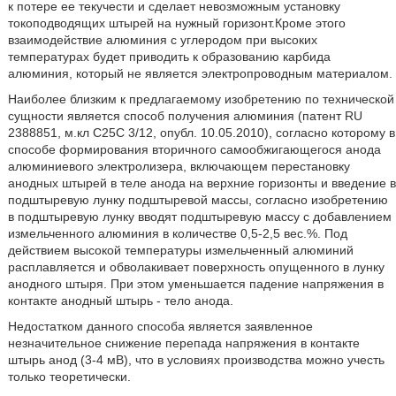
к потере ее текучести и сделает невозможным установку
токоподводящих штырей на нужный горизонт.Кроме этого
взаимодействие алюминия с углеродом при высоких
температурах будет приводить к образованию карбида
алюминия, который не является электропроводным материалом.
Наиболее близким к предлагаемому изобретению по технической
сущности является способ получения алюминия (патент RU
2388851, м.кл С25С 3/12, опубл. 10.05.2010), согласно которому в
способе формирования вторичного самообжигающегося анода
алюминиевого электролизера, включающем перестановку
анодных штырей в теле анода на верхние горизонты и введение в
подштыревую лунку подштыревой массы, согласно изобретению
в подштыревую лунку вводят подштыревую массу с добавлением
измельченного алюминия в количестве 0,5-2,5 вес.%. Под
действием высокой температуры измельченный алюминий
расплавляется и обволакивает поверхность опущенного в лунку
анодного штыря. При этом уменьшается падение напряжения в
контакте анодный штырь - тело анода.
Недостатком данного способа является заявленное
незначительное снижение перепада напряжения в контакте
штырь анод (3-4 мВ), что в условиях производства можно учесть
только теоретически.