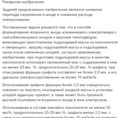
Раскрытие изобретения
Задачей предлагаемого изобретения является снижение
перепада напряжения в аноде и снижение расхода
электроэнергии.
Поставленная задача решается тем, что в способе
формирования вторичного анода алюминиевого электролизера с
самообжигающимся анодом и верхним токоподводом,
включающем приготовление подштыревой массы из наполнителя
и связующего, загрузку подштыревой массы в подштыревые
лунки после извлечения штырей, согласно заявляемому
изобретению, при подготовке подштыревой массы в качестве
наполнителя используют прокаленный кокс с содержанием в нем
не менее 20 вес. %, предпочтительно 20-29 вес. % графита, при
этом размер фракции графита составляет не более 2,0 мм, а его
удельное электросопротивление не более 70 мкОм*м.
Использование графита фракции более 2,0 мм отрицательно
повлияет на текучесть поштыревой анодной массы и установку
штырей заданную горизонт, а также может быть причиной
высокой осыпаемости вторичного анода в зоне электролиза.
Использование в составе коксового наполнителя не менее 20
вес%, предпочтительно 20-29 вес.%, графита менее 2,0 мм, с
удельным электросопротивлением более 70 мкОм*м не позволит