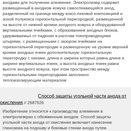
анодами для получении алюминия. Электролизер содержит
размещенный в анодном кожухе самоспекающийся анод,
разделенный на границе между коксо-пековой композицией и
зоной полукокса горизонтальной перегородкой, размещенной
на высоте от нижней кромки анодного кожуха и оборудованной
вертикальными ячейками, с образованием анодных блоков,
удерживаемых от падения в расплав токопроводящими
штырями, с размещенными с зазором ячейками на
горизонтальной перегородке и размещенную на уровне верхней
кромки анодных ячеек дополнительную горизонтальную
перегородку с окнами, длина и ширина которых равна длине и
ширине вертикальных ячеек, а высота анодных ячеек равна
высоте анодного кожуха, при этом пространство между
горизонтальными перегородками заполнено
теплоизолирующим материалом.
Способ защиты угольной части анода от
окисления
// 2687526
Изобретение относится к производству алюминия в
электролизерах с обожженным анодом. Способ защиты
угольной части анода от окисления включает нанесение
глинозема на подошву и боковые стенки анода путем