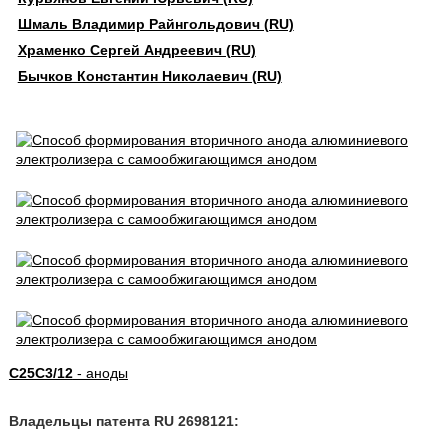
Шмаль Владимир Райнгольдович (RU)
Храменко Сергей Андреевич (RU)
Бычков Константин Николаевич (RU)
C25C3/12
- аноды
Владельцы патента RU 2698121: