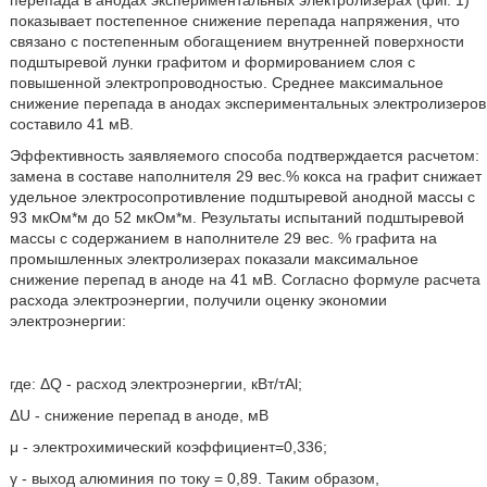
перепада в анодах экспериментальных электролизерах (фиг. 1)
показывает постепенное снижение перепада напряжения, что
связано с постепенным обогащением внутренней поверхности
подштыревой лунки графитом и формированием слоя с
повышенной электропроводностью. Среднее максимальное
снижение перепада в анодах экспериментальных электролизеров
составило 41 мВ.
Эффективность заявляемого способа подтверждается расчетом:
замена в составе наполнителя 29 вес.% кокса на графит снижает
удельное электросопротивление подштыревой анодной массы с
93 мкОм*м до 52 мкОм*м. Результаты испытаний подштыревой
массы с содержанием в наполнителе 29 вес. % графита на
промышленных электролизерах показали максимальное
снижение перепад в аноде на 41 мВ. Согласно формуле расчета
расхода электроэнергии, получили оценку экономии
электроэнергии:
где: ΔQ - расход электроэнергии, кВт/тАl;
ΔU - снижение перепад в аноде, мВ
μ - электрохимический коэффициент=0,336;
γ - выход алюминия по току = 0,89. Таким образом,