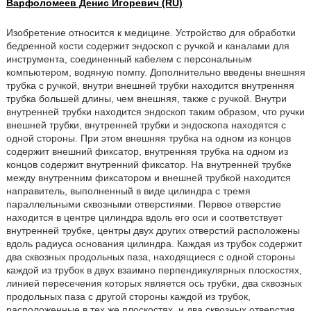
Варфоломеев Денис Игоревич (RU)
Изобретение относится к медицине. Устройство для обработки
бедренной кости содержит эндоскоп с ручкой и каналами для
инструмента, соединенный кабелем с персональным
компьютером, водяную помпу. Дополнительно введены внешняя
трубка с ручкой, внутри внешней трубки находится внутренняя
трубка большей длины, чем внешняя, также с ручкой. Внутри
внутренней трубки находится эндоскоп таким образом, что ручки
внешней трубки, внутренней трубки и эндоскопа находятся с
одной стороны. При этом внешняя трубка на одном из концов
содержит внешний фиксатор, внутренняя трубка на одном из
концов содержит внутренний фиксатор. На внутренней трубке
между внутренним фиксатором и внешней трубкой находится
направитель, выполненный в виде цилиндра с тремя
параллельными сквозными отверстиями. Первое отверстие
находится в центре цилиндра вдоль его оси и соответствует
внутренней трубке, центры двух других отверстий расположены
вдоль радиуса основания цилиндра. Каждая из трубок содержит
два сквозных продольных паза, находящиеся с одной стороны
каждой из трубок в двух взаимно перпендикулярных плоскостях,
линией пересечения которых является ось трубки, два сквозных
продольных паза с другой стороны каждой из трубок,
расположенные в тех же плоскостях, и два сквозных отверстия,