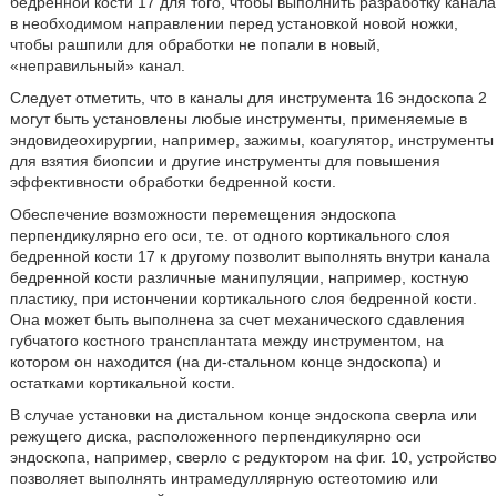
бедренной кости 17 для того, чтобы выполнить разработку канала
в необходимом направлении перед установкой новой ножки,
чтобы рашпили для обработки не попали в новый,
«неправильный» канал.
Следует отметить, что в каналы для инструмента 16 эндоскопа 2
могут быть установлены любые инструменты, применяемые в
эндовидеохирургии, например, зажимы, коагулятор, инструменты
для взятия биопсии и другие инструменты для повышения
эффективности обработки бедренной кости.
Обеспечение возможности перемещения эндоскопа
перпендикулярно его оси, т.е. от одного кортикального слоя
бедренной кости 17 к другому позволит выполнять внутри канала
бедренной кости различные манипуляции, например, костную
пластику, при истончении кортикального слоя бедренной кости.
Она может быть выполнена за счет механического сдавления
губчатого костного трансплантата между инструментом, на
котором он находится (на ди-стальном конце эндоскопа) и
остатками кортикальной кости.
В случае установки на дистальном конце эндоскопа сверла или
режущего диска, расположенного перпендикулярно оси
эндоскопа, например, сверло с редуктором на фиг. 10, устройство
позволяет выполнять интрамедуллярную остеотомию или