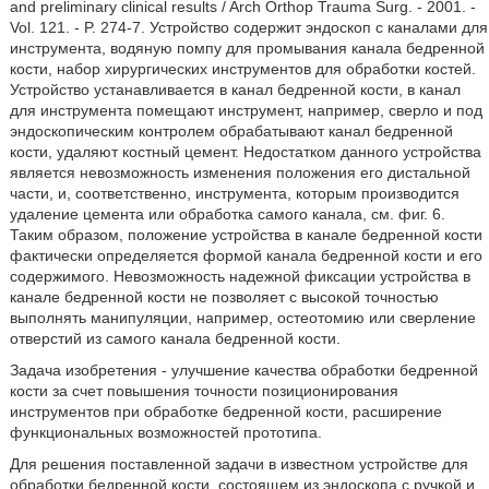
and preliminary clinical results / Arch Orthop Trauma Surg. - 2001. -
Vol. 121. - P. 274-7. Устройство содержит эндоскоп с каналами для
инструмента, водяную помпу для промывания канала бедренной
кости, набор хирургических инструментов для обработки костей.
Устройство устанавливается в канал бедренной кости, в канал
для инструмента помещают инструмент, например, сверло и под
эндоскопическим контролем обрабатывают канал бедренной
кости, удаляют костный цемент. Недостатком данного устройства
является невозможность изменения положения его дистальной
части, и, соответственно, инструмента, которым производится
удаление цемента или обработка самого канала, см. фиг. 6.
Таким образом, положение устройства в канале бедренной кости
фактически определяется формой канала бедренной кости и его
содержимого. Невозможность надежной фиксации устройства в
канале бедренной кости не позволяет с высокой точностью
выполнять манипуляции, например, остеотомию или сверление
отверстий из самого канала бедренной кости.
Задача изобретения - улучшение качества обработки бедренной
кости за счет повышения точности позиционирования
инструментов при обработке бедренной кости, расширение
функциональных возможностей прототипа.
Для решения поставленной задачи в известном устройстве для
обработки бедренной кости, состоящем из эндоскопа с ручкой и