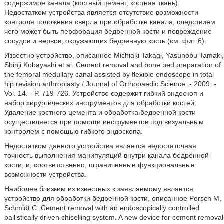
содержимое канала (костный цемент, костная ткань).
Недостатком устройства является отсутствие возможности
контроля положения сверла при обработке канала, следствием
чего может быть перфорация бедренной кости и повреждение
сосудов и нервов, окружающих бедренную кость (см. фиг. 6).
Известно устройство, описанное Michiaki Takagi, Yasunobu Tamaki,
Shinji Kobayashi et al. Cement removal and bone bed preparation of
the femoral medullary canal assisted by flexible endoscope in total
hip revision arthroplasty / Journal of Orthopaedic Science. - 2009. -
Vol. 14. - P. 719-726. Устройство содержит гибкий эндоскоп и
набор хирургических инструментов для обработки костей.
Удаление костного цемента и обработка бедренной кости
осуществляется при помощи инструментов под визуальным
контролем с помощью гибкого эндоскопа.
Недостатком данного устройства является недостаточная
точность выполнения манипуляций внутри канала бедренной
кости, и, соответственно, ограниченные функциональные
возможности устройства.
Наиболее близким из известных к заявляемому является
устройство для обработки бедренной кости, описанное Porsch М,
Schmidt С. Cement removal with an endoscopically controlled
ballistically driven chiselling system. A new device for cement removal