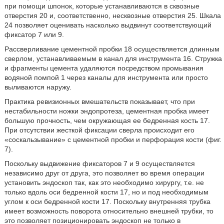
при помощи шпонок, которые устанавливаются в сквозные
отверстия 20 и, соответственно, несквозные отверстия 25. Шкала
24 позволяет оценивать насколько выдвинут соответствующий
фиксатор 7 или 9.
Рассверливание цементной пробки 18 осуществляется длинным
сверлом, устанавливаемым в канал для инструмента 16. Стружка
и фрагменты цемента удаляются посредством промывания
водяной помпой 1 через каналы для инструмента или просто
выливаются наружу.
Практика ревизионных вмешательств показывает, что при
нестабильности ножки эндопротеза, цементная пробка имеет
большую прочность, чем окружающая ее бедренная кость 17.
При отсутствии жесткой фиксации сверла происходит его
«соскальзывание» с цементной пробки и перфорация кости (фиг.
7).
Поскольку выдвижение фиксаторов 7 и 9 осуществляется
независимо друг от друга, это позволяет во время операции
установить эндоскоп так, как это необходимо хирургу, т.е. не
только вдоль оси бедренной кости 17, но и под необходимым
углом к оси бедренной кости 17. Поскольку внутренняя трубка
имеет возможность поворота относительно внешней трубки, то
это позволяет позиционировать эндоскоп не только в