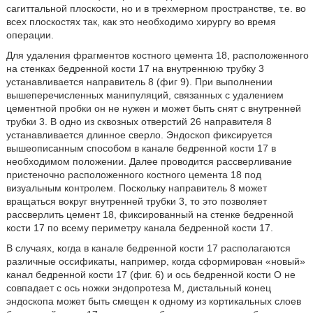
сагиттальной плоскости, но и в трехмерном пространстве, т.е. во
всех плоскостях так, как это необходимо хирургу во время
операции.
Для удаления фрагментов костного цемента 18, расположенного
на стенках бедренной кости 17 на внутреннюю трубку 3
устанавливается направитель 8 (фиг 9). При выполнении
вышеперечисленных манипуляций, связанных с удалением
цементной пробки он не нужен и может быть снят с внутренней
трубки 3. В одно из сквозных отверстий 26 направителя 8
устанавливается длинное сверло. Эндоскоп фиксируется
вышеописанным способом в канале бедренной кости 17 в
необходимом положении. Далее проводится рассверливание
пристеночно расположенного костного цемента 18 под
визуальным контролем. Поскольку направитель 8 может
вращаться вокруг внутренней трубки 3, то это позволяет
рассверлить цемент 18, фиксированный на стенке бедренной
кости 17 по всему периметру канала бедренной кости 17.
В случаях, когда в канале бедренной кости 17 располагаются
различные оссификаты, например, когда сформирован «новый»
канал бедренной кости 17 (фиг. 6) и ось бедренной кости О не
совпадает с ось ножки эндопротеза М, дистальный конец
эндоскопа может быть смещен к одному из кортикальных слоев