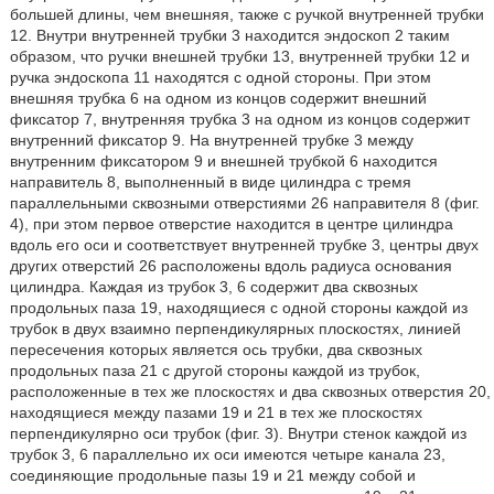
большей длины, чем внешняя, также с ручкой внутренней трубки
12. Внутри внутренней трубки 3 находится эндоскоп 2 таким
образом, что ручки внешней трубки 13, внутренней трубки 12 и
ручка эндоскопа 11 находятся с одной стороны. При этом
внешняя трубка 6 на одном из концов содержит внешний
фиксатор 7, внутренняя трубка 3 на одном из концов содержит
внутренний фиксатор 9. На внутренней трубке 3 между
внутренним фиксатором 9 и внешней трубкой 6 находится
направитель 8, выполненный в виде цилиндра с тремя
параллельными сквозными отверстиями 26 направителя 8 (фиг.
4), при этом первое отверстие находится в центре цилиндра
вдоль его оси и соответствует внутренней трубке 3, центры двух
других отверстий 26 расположены вдоль радиуса основания
цилиндра. Каждая из трубок 3, 6 содержит два сквозных
продольных паза 19, находящиеся с одной стороны каждой из
трубок в двух взаимно перпендикулярных плоскостях, линией
пересечения которых является ось трубки, два сквозных
продольных паза 21 с другой стороны каждой из трубок,
расположенные в тех же плоскостях и два сквозных отверстия 20,
находящиеся между пазами 19 и 21 в тех же плоскостях
перпендикулярно оси трубок (фиг. 3). Внутри стенок каждой из
трубок 3, 6 параллельно их оси имеются четыре канала 23,
соединяющие продольные пазы 19 и 21 между собой и