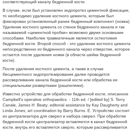
соответствующий каналу бедренной кости.
В случае, если был установлен эндопротез цементной фиксации,
то необходимо удаление костного цемента, которым был
фиксирован установленный ранее бедренный компонент (ножка).
Удаление костного цемента со стенок бедренного канала и так
называемой «цементной пробки» возможно двумя основными
способами. Наиболее травматичным является остеотомия
бедренной кости. Второй способ - это удаление костного цемента
непосредственно из бедренного канала через отверстие, которое
остается после удаления ножки (в области шейки бедренной
кости).
После удаления костного цемента, а также в случае
бесцементного эндопротезирования далее проводится
рассверливание канала бедренной кости или обработка ее
специальными развертками (рашпилями).
Известно устройство для обработки бедренной кости, описанное
Campbell's operative orthopaedics. - 11th ed. / [edited by] S. Terry
Canale, James H. Beaty; editorial assistance by Kay Daugherty and
Linda Jones; art coordination by Barry Burns. E. Устройство состоит
из централизатора для сверел и набора сверел. При обработке
бедренной кости централизатор вставляется в канал бедренной
кости, внутрь его вставляется сверло, которым рассверливается