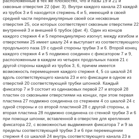
расположенные в тех же плоскостях, что и пазы 19 и 21 и
сквозные отверстия 22 (фиг. 3). Внутри каждого канала 23 каждой
из трубок 3 и 6 находится стержень 4 и 5, имеющий в своей
средней части перпендикулярные своей оси несквозные
отверстия 25, оси которых соответствуют сквозным отверстиям 22
внутренней 3 и внешней 6 трубок (фиг. 4). Один из концов
каждого стержня 4 и 5 перпендикулярно изогнут, между изгибом и
отверстиями 25 имеет шкалу 24 и выступает из соответствующего
продольного паза 19 с одной стороны трубки 3 и 6. Второй конец
каждого стержня 4 и 5 подвижно соединен с фиксатором 7 и 9,
расположенным в каждом из четырех продольных пазов 21 с
другой стороны каждой из трубок 3, 6, причем имеется
возможность перемещения каждого стержня 4, 5 со шкалой 24
вдоль соответствующего канала 23 и его фиксации в одном из
отверстий 20 соответствующей трубки шпонкой. Каждый
фиксатор 7 и 9 состоит из одинаковых первой 27 и второй 28
пластин со сквозными отверстиями на концах, при этом первая
пластина 27 подвижно соединена со стержнем 4 со шкалой 24 с
одной стороны и со второй пластиной 28 с другой стороны, а
вторая пластина 28 подвижно соединена со стенкой трубки 3 и 6
при помощи шпонки, вставленной в отверстие для крепления
фиксатора 22, с возможностью выдвижения фиксатора 7 и 9 за
пределы соответствующей трубки 3 и 6 при перемещении
стержня 4 со шкалой 24 внутрь соответствующего канала 23 в