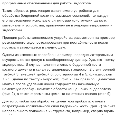
программным обеспечением для работы эндоскопа.
Таким образом, реализация заявляемого устройства для
обработки бедренной кости не вызывает сомнений, так как для
его изготовления используются типовые конструкции, детали,
материалы и устройства, применяемые в эндопротезировании и
эндоскопии.
Принцип работы заявляемого устройства рассмотрен на примере
ревизионного эндопротезирования при нестабильности ножки
протеза и заключается в следующем.
Одним из известных способов, например, передне-латеральным
осуществляется доступ к тазобедренному суставу. Удаляют ножку
эндопротеза. В случае наличия в канале бедренной кости
костного цемента в канал устанавливают эндоскоп 2 с внутренней
трубкой 3, внешней трубкой 6, со стержнями 4 и 5, фиксаторами
7 и 9 (далее по тексту - эндоскоп), фиг. 2. Как правило, цементная
мантия после удаления ножки содержит так называемую
цементную пробку - цемент в области конца ножки эндопротеза
(фиг. 2), а также фрагменты цемента на стенках канала (фиг. 9).
Для того, чтобы при обработке цементной пробки исключить
повреждение кортикального слоя бедренной кости (фиг. 7) за счет
неправильного положения инструмента, например, сверла вдоль