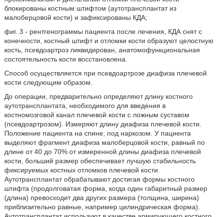
блокированы костным штифтом (аутотрансплантат из
малоберцовой кости) и зафиксированы КДА;
фиг. 3 - рентгенограммы пациента после лечения, КДА снят с
конечности, костный штифт и отломки кости образуют целостную
кость, псевдоартроз ликвидирован, анатомофункциональная
состоятельность кости восстановлена.
Способ осуществляется при псевдоартрозе диафиза плечевой
кости следующим образом.
До операции, предварительно определяют длину костного
аутотрансплантата, необходимого для введения в
костномозговой канал плечевой кости с ложным суставом
(псевдоартрозом). Измеряют длину диафиза плечевой кости.
Положение пациента на спине, под наркозом. У пациента
выделяют фрагмент диафиза малоберцовой кости, равный по
длине от 40 до 70% от измеренной длины диафиза плечевой
кости, больший размер обеспечивает лучшую стабильность
фиксируемых костных отломков плечевой кости.
Аутотрансплантат обрабатывают достигая формы костного
штифта (продолговатая форма, когда один габаритный размер
(длина) превосходит два других размера (толщина, ширина)
приблизительно равные, например цилиндрическая форма).
Аутотрансплантат используют в качестве армирующего костного