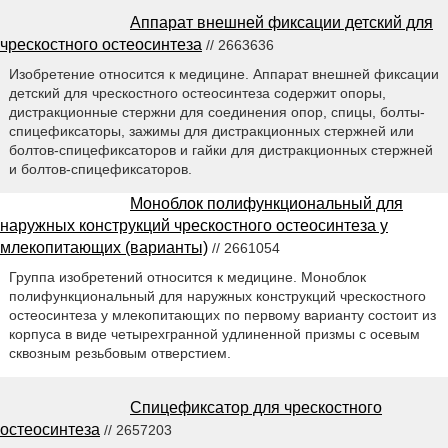
Аппарат внешней фиксации детский для
чрескостного остеосинтеза
// 2663636
Изобретение относится к медицине. Аппарат внешней фиксации
детский для чрескостного остеосинтеза содержит опоры,
дистракционные стержни для соединения опор, спицы, болты-
спицефиксаторы, зажимы для дистракционных стержней или
болтов-спицефиксаторов и гайки для дистракционных стержней
и болтов-спицефиксаторов.
Моноблок полифункциональный для
наружных конструкций чрескостного остеосинтеза у
млекопитающих (варианты)
// 2661054
Группа изобретений относится к медицине. Моноблок
полифункциональный для наружных конструкций чрескостного
остеосинтеза у млекопитающих по первому варианту состоит из
корпуса в виде четырехгранной удлиненной призмы с осевым
сквозным резьбовым отверстием.
Спицефиксатор для чрескостного
остеосинтеза
// 2657203