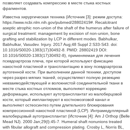
позволяет создавать компрессию в месте стыка костных
фрагментов.
Известна хирургическая техника (Источник [3]: режим доступа:
https://www.ncbi.nlm.nih.gov/pubmed/28802419#. Recalcitrant
aseptic atrophic non-union of the shaft of the humerus after failure of
surgical treatment: management by excision of non-union, bone
grafting and stabilization by LCP in different modes. Babhulkar,
Babhulkar, Vasudev. Injury. 2017 Aug;48 Suppl 2:S33-S43. doi:
10.1016/S0020-1383(17)30492-8. PMID: 28802419 DOI:
10.1016/S0020-1383(17)30492-8), применяемая для лечения
псевдоартроза плеча, при которой используют фиксацию
накостной пластиной и трансплантацию в зону псевдоартроза
аутогенной кости. При выполнении данной техники, доступом
через разрез мягких тканей, осуществляют полную резекцию
невзаимодействующей и волокнистой соединительной ткани в
месте стыка костных отломков, выполняют коррекцию
деформации, используют аутотрансплантат из малоберцовой
кости, который имплантируют в костномозговой канал и
выполняют остеосинтез путем длительного блокирования
компрессионной накостной пластиной (LCP). Интрамедуллярный
малоберцовый аутотрансплантат (Источник [4]: Am J Orthop (Belle
Mead NJ). 2000 Jan;29(l):45-7. Humeral shaft nonunions treated
with fibular allograft and compression plating. Crosby L, Norris BL,