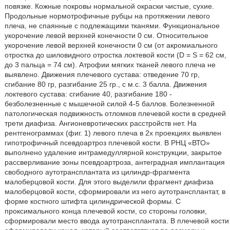
повязке. Кожные покровы нормальной окраски чистые, сухие.
Продольные нормотрофичные рубцы на протяжении левого
плеча, не спаянные с подлежащими тканями. Функциональное
укорочение левой верхней конечности 0 см. Относительное
укорочение левой верхней конечности 0 см (от акромиального
отростка до шиловидного отростка локтевой кости (D = S = 62 см,
до 3 пальца = 74 см). Атрофии мягких тканей левого плеча не
выявлено. Движения плечевого сустава: отведение 70 гр,
сгибание 80 гр, разгибание 25 гр., с м.с. 3 балла. Движения
локтевого сустава: сгибание 40, разгибание 180 -
безболезненные с мышечной силой 4-5 баллов. Болезненной
патологическая подвижность отломков плечевой кости в средней
трети диафиза. Ангионевротических расстройств нет. На
рентгенограммах (фиг. 1) левого плеча в 2х проекциях выявлен
гипотрофичный псевдоартроз плечевой кости. В РНЦ «ВТО»
выполнено удаление интрамедуллярной конструкции, закрытое
рассверливание зоны псевдоартроза, антеградная имплантация
свободного аутотрансплантата из цилиндр-фрагмента
малоберцовой кости. Для этого выделили фрагмент диафиза
малоберцовой кости, сформировали из него аутотрансплантат, в
форме костного штифта цилиндрической формы. С
проксимального конца плечевой кости, со стороны головки,
сформировали место ввода аутотрансплантата. В плечевой кости