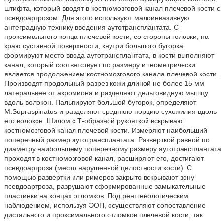
штифта, который вводят в костномозговой канал плечевой кости с
псевдоартрозом. Для этого используют малоинвазивную
антеградную технику введения аутотрансплантата. С
проксимального конца плечевой кости, со стороны головки, на
краю суставной поверхности, кнутри большого бугорка,
формируют место ввода аутотрансплантата, в кости выполняют
канал, который соответствует по размеру и геометрически
является продолжением костномозгового канала плечевой кости.
Производят продольный разрез кожи длиной не более 15 мм
латеральнее от акромиона и разделяют дельтовидную мышцу
вдоль волокон. Пальпируют большой бугорок, определяют
M.Supraspinatus и разделяют среднюю порцию сухожилия вдоль
его волокон. Шилом с Т-образной рукояткой вскрывают
костномозговой канал плечевой кости. Измеряют наибольший
поперечный размер аутотрансплантата. Разверткой равной по
диаметру наибольшему поперечному размеру аутотрансплантата
проходят в костномозговой канал, расширяют его, достигают
псевдоартроза (место нарушенной целостности кости). С
помощью развертки или римеров закрыто вскрывают зону
псевдоартроза, разрушают сформированные замыкательные
пластинки на концах отломков. Под рентгенологическим
наблюдением, используя ЭОП, осуществляют сопоставление
дистального и проксимального отломков плечевой кости, так