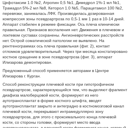
Цефотаксим 1.0 №2, Атропин 0,5 №1, Димедрол 1%-1 мл №1,
Трамадол 5%-2 мл №8, Кеторол 1.0 №5, Парацетамол 100 №2,
перевязки, занималась ЛФК. Производилась дозированная
компрессия зоны псевдоартроза по 0,5-1 мм 1 раз в 10-14 дней.
Аппарат стабилен в режиме фиксации. Ось плеча клинически
правильная. Признаков воспаления нет. Движения в плечевом и
локтевом суставах сохранены. Ангионевротических расстройств
нет. Острой соматической патологии не выявлено. На
рентгенограммах ось плеча правильная (фиг. 2), контакт
отломков удовлетворительный. Через три месяца констатировано
костное сращение в зоне псевдоартроза (фиг. 3), аппарат
Илизарова демонтирован.
Предложенный способ применяется авторами в Центре
Илизарова г. Курган.
Способ реконструкции плечевой кости при гипотрофичном
псевдоартрозе, характерезующийся тем, что выделяют фрагмент
диафиза малоберцовой кости, формируют из него
аутотрансплантат в форме костного штифта, вводят
аутотрансплантат закрыто и антеградно в костномозговой канал
плечевой кости, перекрывают интрамедуллярно зону
псевдоартроза, для этого с проксимального конца плечевой
кости, со стороны головки, формируют место ввода
аутотрансплантата, в плечевой кости формируют канал, который