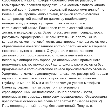
сформировали канал, который соответствует по размеру и
геометрически является продолжением костномозгового канала
плечевой кости. Выполнили продольный разрез кожи длиной не
более 15 мм, прошли мягкие ткани, вскрыли костномозговой
канал, разверткой равной по диаметру наибольшему
поперечному размеру аутотрансплантата прошли в
костномозговой канал. Расширили костномозговой канал,
достигли псевдоартроза. Закрыто вскрыли зону псевдоартроза,
разрушили сформированные замыкательные пластинки на
концах отломков плечевой кости, адаптировали концы отломков с
образованием локализованного костно-пластического материала
(костная стружка в основе). Осуществили сопоставление
дистального и проксимального отломков плечевой кости,
используя аппарат Илизарова, до анатомически правильного
положения, так костномозговой канал дистального отломка был
продолжением костномозгового канала проксимального отломка.
Удерживая отломки в достигнутом положении, разверткой прошли
вдоль костномозгового канала проксимального отломка на
глубину не менее 10 мм и не более чем до уровня метафиза.
Ввели аутотрансплантат закрыто и антеградно в
сформированный костномозговой канал плечевой кости,
перекрывая интрамедуллярно зону псевдоартроза. Осуществили
чрескостный остеосинтез плеча аппаратом Илизарова (фиг. 2).
Послеоперационный период без осложнений. Получала: