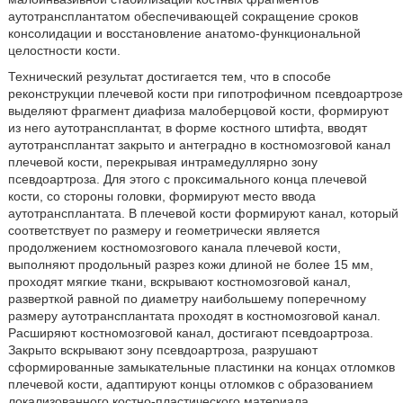
аутотрансплантатом обеспечивающей сокращение сроков
консолидации и восстановление анатомо-функциональной
целостности кости.
Технический результат достигается тем, что в способе
реконструкции плечевой кости при гипотрофичном псевдоартрозе
выделяют фрагмент диафиза малоберцовой кости, формируют
из него аутотрансплантат, в форме костного штифта, вводят
аутотрансплантат закрыто и антеградно в костномозговой канал
плечевой кости, перекрывая интрамедуллярно зону
псевдоартроза. Для этого с проксимального конца плечевой
кости, со стороны головки, формируют место ввода
аутотрансплантата. В плечевой кости формируют канал, который
соответствует по размеру и геометрически является
продолжением костномозгового канала плечевой кости,
выполняют продольный разрез кожи длиной не более 15 мм,
проходят мягкие ткани, вскрывают костномозговой канал,
разверткой равной по диаметру наибольшему поперечному
размеру аутотрансплантата проходят в костномозговой канал.
Расширяют костномозговой канал, достигают псевдоартроза.
Закрыто вскрывают зону псевдоартроза, разрушают
сформированные замыкательные пластинки на концах отломков
плечевой кости, адаптируют концы отломков с образованием
локализованного костно-пластического материала.