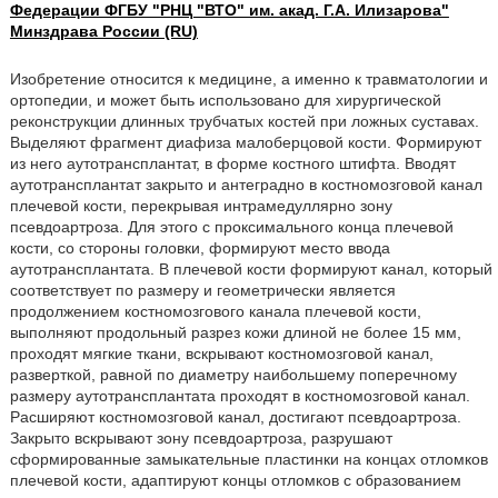
Федерации ФГБУ "РНЦ "ВТО" им. акад. Г.А. Илизарова"
Минздрава России (RU)
Изобретение относится к медицине, а именно к травматологии и
ортопедии, и может быть использовано для хирургической
реконструкции длинных трубчатых костей при ложных суставах.
Выделяют фрагмент диафиза малоберцовой кости. Формируют
из него аутотрансплантат, в форме костного штифта. Вводят
аутотрансплантат закрыто и антеградно в костномозговой канал
плечевой кости, перекрывая интрамедуллярно зону
псевдоартроза. Для этого с проксимального конца плечевой
кости, со стороны головки, формируют место ввода
аутотрансплантата. В плечевой кости формируют канал, который
соответствует по размеру и геометрически является
продолжением костномозгового канала плечевой кости,
выполняют продольный разрез кожи длиной не более 15 мм,
проходят мягкие ткани, вскрывают костномозговой канал,
разверткой, равной по диаметру наибольшему поперечному
размеру аутотрансплантата проходят в костномозговой канал.
Расширяют костномозговой канал, достигают псевдоартроза.
Закрыто вскрывают зону псевдоартроза, разрушают
сформированные замыкательные пластинки на концах отломков
плечевой кости, адаптируют концы отломков с образованием