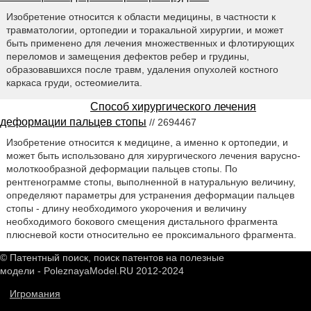
Изобретение относится к области медицины, в частности к
травматологии, ортопедии и торакальной хирургии, и может
быть применено для лечения множественных и флотирующих
переломов и замещения дефектов ребер и грудины,
образовавшихся после травм, удаления опухолей костного
каркаса груди, остеомиелита.
Способ хирургического лечения
деформации пальцев стопы
// 2694467
Изобретение относится к медицине, а именно к ортопедии, и
может быть использовано для хирургического лечения варусно-
молоткообразной деформации пальцев стопы. По
рентгенограмме стопы, выполненной в натуральную величину,
определяют параметры для устранения деформации пальцев
стопы - длину необходимого укорочения и величину
необходимого бокового смещения дистального фрагмента
плюсневой кости относительно ее проксимального фрагмента.
© Патентный поиск, поиск патентов на полезные
модели - PoleznayaModel.RU 2012-2024
Игромания