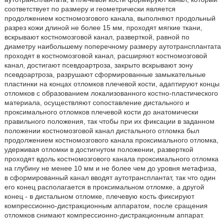
соответствует по размеру и геометрически является
продолжением костномозгового канала, выполняют продольный
разрез кожи длиной не более 15 мм, проходят мягкие ткани,
вскрывают костномозговой канал, разверткой, равной по
диаметру наибольшему поперечному размеру аутотрансплантата
проходят в костномозговой канал, расширяют костномозговой
канал, достигают псевдоартроза, закрыто вскрывают зону
псевдоартроза, разрушают сформированные замыкательные
пластинки на концах отломков плечевой кости, адаптируют концы
отломков с образованием локализованного костно-пластического
материала, осуществляют сопоставление дистального и
проксимального отломков плечевой кости до анатомически
правильного положения, так чтобы при их фиксации в заданном
положении костномозговой канал дистального отломка был
продолжением костномозгового канала проксимального отломка,
удерживая отломки в достигнутом положении, разверткой
проходят вдоль костномозгового канала проксимального отломка
на глубину не менее 10 мм и не более чем до уровня метафиза,
в сформированный канал вводят аутотрансплантат, так что один
его конец располагается в проксимальном отломке, а другой
конец - в дистальном отломке, плечевую кость фиксируют
компрессионно-дистракционным аппаратом, после сращения
отломков снимают компрессионно-дистракционным аппарат.