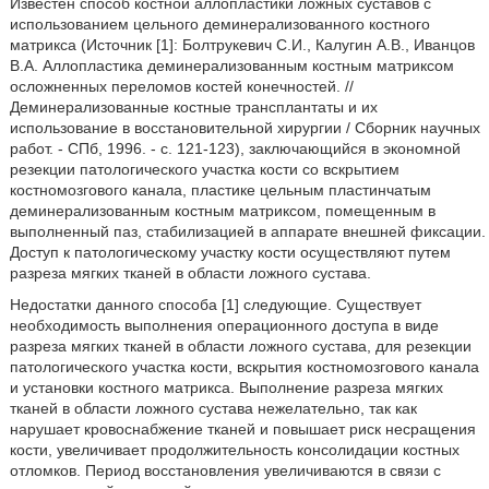
Известен способ костной аллопластики ложных суставов с
использованием цельного деминерализованного костного
матрикса (Источник [1]: Болтрукевич С.И., Калугин А.В., Иванцов
В.А. Аллопластика деминерализованным костным матриксом
осложненных переломов костей конечностей. //
Деминерализованные костные трансплантаты и их
использование в восстановительной хирургии / Сборник научных
работ. - СПб, 1996. - с. 121-123), заключающийся в экономной
резекции патологического участка кости со вскрытием
костномозгового канала, пластике цельным пластинчатым
деминерализованным костным матриксом, помещенным в
выполненный паз, стабилизацией в аппарате внешней фиксации.
Доступ к патологическому участку кости осуществляют путем
разреза мягких тканей в области ложного сустава.
Недостатки данного способа [1] следующие. Существует
необходимость выполнения операционного доступа в виде
разреза мягких тканей в области ложного сустава, для резекции
патологического участка кости, вскрытия костномозгового канала
и установки костного матрикса. Выполнение разреза мягких
тканей в области ложного сустава нежелательно, так как
нарушает кровоснабжение тканей и повышает риск несращения
кости, увеличивает продолжительность консолидации костных
отломков. Период восстановления увеличиваются в связи с