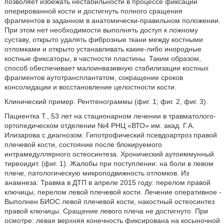
позволяет избежать нестабильности в процессе фиксации
оперированной кости и достигнуть полного сращения
фрагментов в заданном в анатомически-правильном положении.
При этом нет необходимости выполнять доступ к ложному
суставу, открыто удалять фиброзные ткани между костными
отломками и открыто устанавливать какие-либо инородные
костные фиксаторы, в частности пластины. Таким образом,
способ обеспечивает малоинвазивную стабилизации костных
фрагментов аутотрансплантатом, сокращение сроков
консолидации и восстановление целостности кости.
Клинический пример. Рентгенограммы (фиг. 1; фиг. 2, фиг. 3).
Пациентка Т., 53 лет на стационарном лечении в травматолого-
ортопедическом отделении №4 РНЦ «ВТО» им. акад. Г.А.
Илизарова с диагнозом: Гипотрофический псевдоартроз правой
плечевой кости, состояние после блокируемого
интрамедуллярного остеосинтеза. Хронический аутоиммунный
тиреоидит. (фиг. 1). Жалобы при поступлении: на боли в левом
плече, патологическую микроподвижность отломков. Из
анамнеза: Травма в ДТП в апреле 2015 году: перелом правой
ключицы, перелом левой плечевой кости. Лечение оперативное -
Выполнен БИОС левой плечевой кости, накостный остеосинтез
правой ключицы. Сращение левого плеча не достигнуто. При
осмотре: левая верхняя конечность фиксирована на косыночной