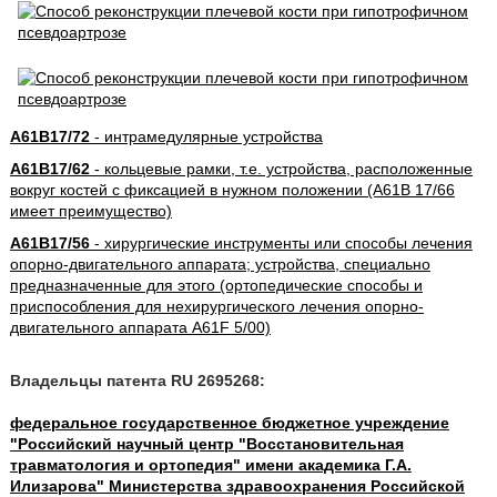
A61B17/72
- интрамедулярные устройства
A61B17/62
- кольцевые рамки, т.е. устройства, расположенные
вокруг костей с фиксацией в нужном положении (A61B 17/66
имеет преимущество)
A61B17/56
- хирургические инструменты или способы лечения
опорно-двигательного аппарата; устройства, специально
предназначенные для этого (ортопедические способы и
приспособления для нехирургического лечения опорно-
двигательного аппарата A61F 5/00)
Владельцы патента RU 2695268:
федеральное государственное бюджетное учреждение
"Российский научный центр "Восстановительная
травматология и ортопедия" имени академика Г.А.
Илизарова" Министерства здравоохранения Российской