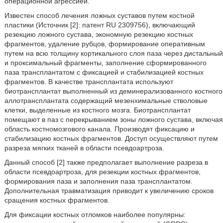
операционной агрессией.
Известен способ лечения ложных суставов путем костной
пластики (Источник [2]: патент RU 2309756), включающий
резекцию ложного сустава, экономную резекцию костных
фрагментов, удаление рубцов, формирование оперативным
путем на всю толщину кортикального слоя паза через дистальный
и проксимальный фрагменты, заполнение сформированного
паза трансплантатом с фиксацией и стабилизацией костных
фрагментов. В качестве трансплантата используют
биотрансплантат выполненный из деминерализованного костного
аллотрансплантата содержащий мезенхимальные стволовые
клетки, выделенные из костного мозга. Биотрансплантат
помещают в паз с перекрыванием зоны ложного сустава, включая
область костномозгового канала. Производят фиксацию и
стабилизацию костных фрагментов. Доступ осуществляют путем
разреза мягких тканей в области псевдоартроза.
Данный способ [2] также предполагает выполнение разреза в
области псевдоартроза, для резекции костных фрагментов,
формирования паза и заполнения паза трансплантатом.
Дополнительная травматизация приводит к увеличению сроков
сращения костных фрагментов.
Для фиксации костных отломков наиболее популярны: