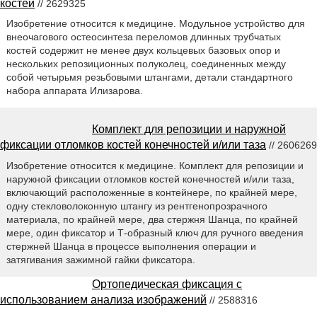
костей
// 2629325
Изобретение относится к медицине. Модульное устройство для
внеочагового остеосинтеза переломов длинных трубчатых
костей содержит не менее двух кольцевых базовых опор и
нескольких репозиционных полуколец, соединенных между
собой четырьмя резьбовыми штангами, детали стандартного
набора аппарата Илизарова.
Комплект для репозиции и наружной
фиксации отломков костей конечностей и/или таза
// 2606269
Изобретение относится к медицине. Комплект для репозиции и
наружной фиксации отломков костей конечностей и/или таза,
включающий расположенные в контейнере, по крайней мере,
одну стекловолоконную штангу из рентгенопрозрачного
материала, по крайней мере, два стержня Шанца, по крайней
мере, один фиксатор и Т-образный ключ для ручного введения
стержней Шанца в процессе выполнения операции и
затягивания зажимной гайки фиксатора.
Ортопедическая фиксация с
использованием анализа изображений
// 2588316