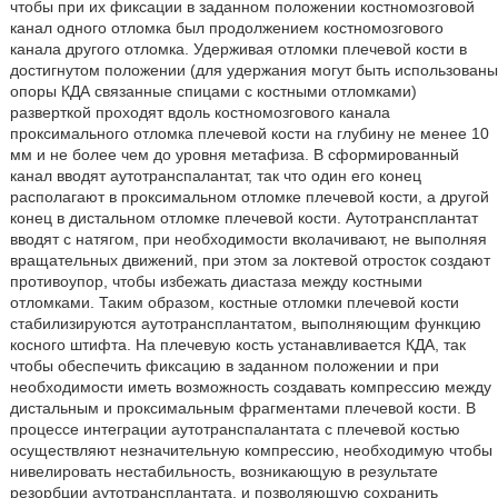
чтобы при их фиксации в заданном положении костномозговой
канал одного отломка был продолжением костномозгового
канала другого отломка. Удерживая отломки плечевой кости в
достигнутом положении (для удержания могут быть использованы
опоры КДА связанные спицами с костными отломками)
разверткой проходят вдоль костномозгового канала
проксимального отломка плечевой кости на глубину не менее 10
мм и не более чем до уровня метафиза. В сформированный
канал вводят аутотранспалантат, так что один его конец
располагают в проксимальном отломке плечевой кости, а другой
конец в дистальном отломке плечевой кости. Аутотрансплантат
вводят с натягом, при необходимости вколачивают, не выполняя
вращательных движений, при этом за локтевой отросток создают
противоупор, чтобы избежать диастаза между костными
отломками. Таким образом, костные отломки плечевой кости
стабилизируются аутотрансплантатом, выполняющим функцию
косного штифта. На плечевую кость устанавливается КДА, так
чтобы обеспечить фиксацию в заданном положении и при
необходимости иметь возможность создавать компрессию между
дистальным и проксимальным фрагментами плечевой кости. В
процессе интеграции аутотранспалантата с плечевой костью
осуществляют незначительную компрессию, необходимую чтобы
нивелировать нестабильность, возникающую в результате
резорбции аутотрансплантата, и позволяющую сохранить