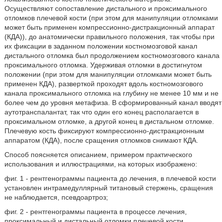
Осуществляют сопоставление дистального и проксимального
отломков плечевой кости (при этом для манипуляции отломками
может быть применен компрессионно-дистракционный аппарат
(КДА)), до анатомически правильного положения, так чтобы при
их фиксации в заданном положении костномозговой канал
дистального отломка был продолжением костномозгового канала
проксимального отломка. Удерживая отломки в достигнутом
положении (при этом для манипуляции отломками может быть
применен КДА), разверткой проходят вдоль костномозгового
канала проксимального отломка на глубину не менее 10 мм и не
более чем до уровня метафиза. В сформированный канал вводят
аутотранспалантат, так что один его конец располагается в
проксимальном отломке, а другой конец в дистальном отломке.
Плечевую кость фиксируют компрессионно-дистракционным
аппаратом (КДА), после сращения отломков снимают КДА.
Способ поясняется описанием, примером практического
использования и иллюстрациями, на которых изображено:
фиг. 1 - рентгенограммы пациента до лечения, в плечевой кости
установлен интрамедуллярный титановый стержень, сращения
не наблюдается, псевдоартроз;
фиг. 2 - рентгенограммы пациента в процессе лечения,
проксимальный и дистальный отломки плечевой кости