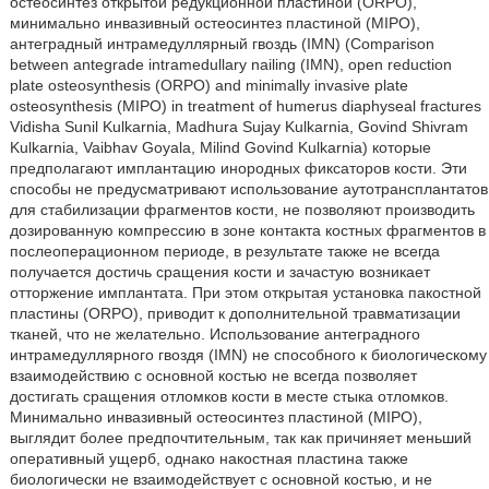
остеосинтез открытой редукционной пластиной (ORPO),
минимально инвазивный остеосинтез пластиной (MIPO),
антеградный интрамедуллярный гвоздь (IMN) (Comparison
between antegrade intramedullary nailing (IMN), open reduction
plate osteosynthesis (ORPO) and minimally invasive plate
osteosynthesis (MIPO) in treatment of humerus diaphyseal fractures
Vidisha Sunil Kulkarnia, Madhura Sujay Kulkarnia, Govind Shivram
Kulkarnia, Vaibhav Goyala, Milind Govind Kulkarnia) которые
предполагают имплантацию инородных фиксаторов кости. Эти
способы не предусматривают использование аутотрансплантатов
для стабилизации фрагментов кости, не позволяют производить
дозированную компрессию в зоне контакта костных фрагментов в
послеоперационном периоде, в результате также не всегда
получается достичь сращения кости и зачастую возникает
отторжение имплантата. При этом открытая установка пакостной
пластины (ORPO), приводит к дополнительной травматизации
тканей, что не желательно. Использование антеградного
интрамедуллярного гвоздя (IMN) не способного к биологическому
взаимодействию с основной костью не всегда позволяет
достигать сращения отломков кости в месте стыка отломков.
Минимально инвазивный остеосинтез пластиной (MIPO),
выглядит более предпочтительным, так как причиняет меньший
оперативный ущерб, однако накостная пластина также
биологически не взаимодействует с основной костью, и не