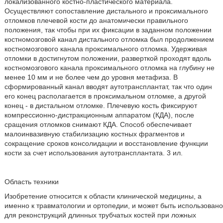
локализованного костно-пластического материала.
Осуществляют сопоставление дистального и проксимального
отломков плечевой кости до анатомически правильного
положения, так чтобы при их фиксации в заданном положении
костномозговой канал дистального отломка был продолжением
костномозгового канала проксимального отломка. Удерживая
отломки в достигнутом положении, разверткой проходят вдоль
костномозгового канала проксимального отломка на глубину не
менее 10 мм и не более чем до уровня метафиза. В
сформированный канал вводят аутотрансплантат, так что один
его конец располагается в проксимальном отломке, а другой
конец - в дистальном отломке. Плечевую кость фиксируют
компрессионно-дистракционным аппаратом (КДА), после
сращения отломков снимают КДА. Способ обеспечивает
малоинвазивную стабилизацию костных фрагментов и
сокращение сроков консолидации и восстановление функции
кости за счет использования аутотрансплантата. 3 ил.
Область техники
Изобретение относится к области клинической медицины, а
именно к травматологии и ортопедии, и может быть использовано
для реконструкций длинных трубчатых костей при ложных