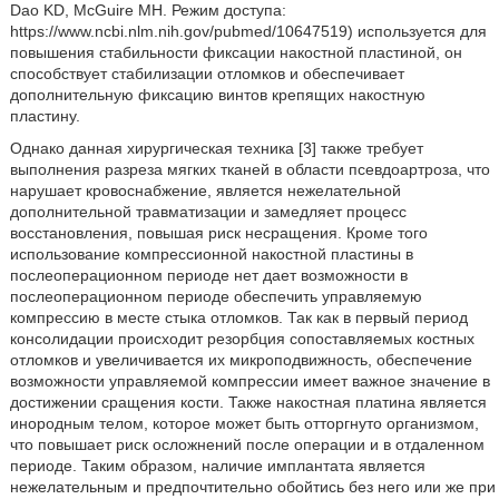
Dao KD, McGuire MH. Режим доступа:
https://www.ncbi.nlm.nih.gov/pubmed/10647519) используется для
повышения стабильности фиксации накостной пластиной, он
способствует стабилизации отломков и обеспечивает
дополнительную фиксацию винтов крепящих накостную
пластину.
Однако данная хирургическая техника [3] также требует
выполнения разреза мягких тканей в области псевдоартроза, что
нарушает кровоснабжение, является нежелательной
дополнительной травматизации и замедляет процесс
восстановления, повышая риск несращения. Кроме того
использование компрессионной накостной пластины в
послеоперационном периоде нет дает возможности в
послеоперационном периоде обеспечить управляемую
компрессию в месте стыка отломков. Так как в первый период
консолидации происходит резорбция сопоставляемых костных
отломков и увеличивается их микроподвижность, обеспечение
возможности управляемой компрессии имеет важное значение в
достижении сращения кости. Также накостная платина является
инородным телом, которое может быть отторгнуто организмом,
что повышает риск осложнений после операции и в отдаленном
периоде. Таким образом, наличие имплантата является
нежелательным и предпочтительно обойтись без него или же при