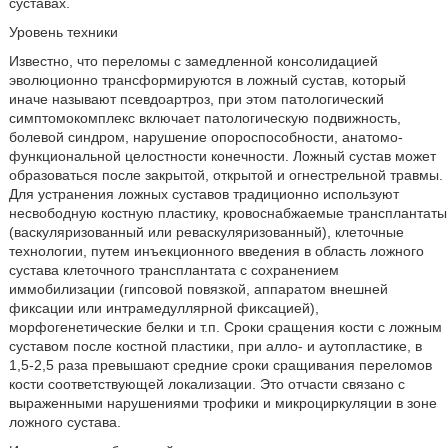
суставах.
Уровень техники
Известно, что переломы с замедленной консолидацией
эволюционно трансформируются в ложный сустав, который
иначе называют псевдоартроз, при этом патологический
симптомокомплекс включает патологическую подвижность,
болевой синдром, нарушение опороспособности, анатомо-
функциональной целостности конечности. Ложный сустав может
образоваться после закрытой, открытой и огнестрельной травмы.
Для устранения ложных суставов традиционно используют
несвободную костную пластику, кровоснабжаемые трансплантаты
(васкуляризованный или реваскуляризованный), клеточные
технологии, путем инъекционного введения в область ложного
сустава клеточного трансплантата с сохранением
иммобилизации (гипсовой повязкой, аппаратом внешней
фиксации или интрамедуллярной фиксацией),
морфогенетические белки и т.п. Сроки сращения кости с ложным
суставом после костной пластики, при алло- и аутопластике, в
1,5-2,5 раза превышают средние сроки сращивания переломов
кости соответствующей локализации. Это отчасти связано с
выраженными нарушениями трофики и микроциркуляции в зоне
ложного сустава.