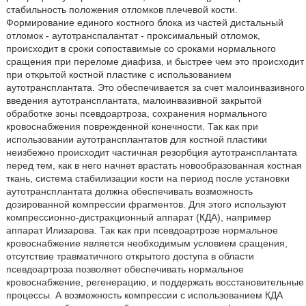
стабильность положения отломков плечевой кости.
Формирование единого костного блока из частей дистальный
отломок - аутотранспалантат - проксимальный отломок,
происходит в сроки сопоставимые со сроками нормального
сращения при переломе диафиза, и быстрее чем это происходит
при открытой костной пластике с использованием
аутотрансплантата. Это обеспечивается за счет малоинвазивного
введения аутотрансплантата, малоинвазивной закрытой
обработке зоны псевдоартроза, сохранения нормального
кровоснабжения поврежденной конечности. Так как при
использовании аутотрансплантатов для костной пластики
неизбежно происходит частичная резорбция аутотрансплантата
перед тем, как в него начнет врастать новообразованная костная
ткань, система стабилизации кости на период после установки
аутотрансплантата должна обеспечивать возможность
дозированной компрессии фрагментов. Для этого используют
компрессионно-дистракционный аппарат (КДА), например
аппарат Илизарова. Так как при псевдоартрозе нормальное
кровоснабжение является необходимым условием сращения,
отсутствие травматичного открытого доступа в области
псевдоартроза позволяет обеспечивать нормальное
кровоснабжение, регенерацию, и поддержать восстановительные
процессы. А возможность компрессии с использованием КДА