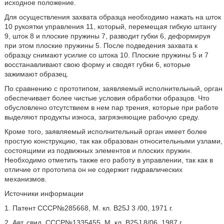
исходное положение.
Для осуществления захвата образца необходимо нажать на шток
10 рукоятки управления 11, который, перемещая гибкую штангу
9, шток 8 и плоские пружины 7, разводит губки 6, деформируя
при этом плоские пружины 5. После подведения захвата к
образцу снимают усилие со штока 10. Плоские пружины 5 и 7
восстанавливают свою форму и сводят губки 6, которые
зажимают образец.
По сравнению с прототипом, заявляемый исполнительный, орган
обеспечивает более чистые условия обработки образцов. Что
обусловлено отсутствием в нем пар трения, которые при работе
выделяют продукты износа, загрязняющие рабочую среду.
Кроме того, заявляемый исполнительный орган имеет более
простую конструкцию, так как образован относительными узлами,
состоящими из подвижных элементов и плоских пружин.
Необходимо отметить также его работу в управлении, так как в
отличие от прототипа он не содержит гидравлических
механизмов.
Источники информации
1. Патент СССР№285668, М. кл. В25J 3 /00, 1971 г.
2. Авт. свид. СССР№1335455, М. кл. В25J 8/06, 1987 г.