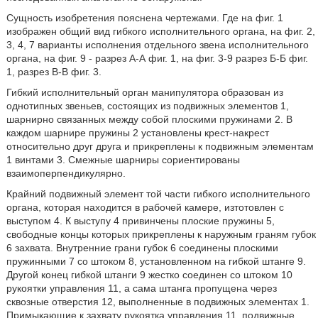
Сущность изобретения пояснена чертежами. Где на фиг. 1
изображен общий вид гибкого исполнительного органа, на фиг. 2,
3, 4, 7 варианты исполнения отдельного звена исполнительного
органа, на фиг. 9 - разрез А-А фиг. 1, на фиг. 3-9 разрез Б-Б фиг.
1, разрез В-В фиг. 3.
Гибкий исполнительный орган манипулятора образован из
однотипных звеньев, состоящих из подвижных элементов 1,
шарнирно связанных между собой плоскими пружинами 2. В
каждом шарнире пружины 2 установлены крест-накрест
относительно друг друга и прикреплены к подвижным элементам
1 винтами 3. Смежные шарниры сориентированы
взаимоперпендикулярно.
Крайний подвижный элемент той части гибкого исполнительного
органа, которая находится в рабочей камере, изтотовлен с
выступом 4. К выступу 4 привинчены плоские пружины 5,
свободные концы которых прикреплены к наружным граням губок
6 захвата. Внутренние грани губок 6 соединены плоскими
пружинными 7 со штоком 8, установленном на гибкой штанге 9.
Другой конец гибкой штанги 9 жестко соединен со штоком 10
рукоятки управления 11, а сама штанга пропущена через
сквозные отверстия 12, выполненные в подвижных элементах 1.
Примыкающие к захвату рукоятка управления 11, подвижные