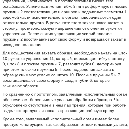
управления, натягивается, а противолежащая гибкая тяга
ослабевает. Усилие натяжения гибкой тяги деформирует плоские
пружины 2 соответствующих шарниров и подвижные элементы 1
ведомой части исполнительного органа поворачиваются один
относительно другого. В результате этого захват наклоняется в
сторону, противоположную направлению отклонения рукоятки
управления. После снятия управляющих усилий плоские
пружины 2 восстанавливают свою форму и возвращают захват в
исходное положение.
Для осуществления захвата образца необходимо нажать на шток
10 рукоятки управления 11, который, перемещая гибкую штангу
9, шток 8 и плоские пружины 7, разводит губки 6, деформируя
при этом плоские пружины 5. После подведения захвата к
образцу снимают усилие со штока 10. Плоские пружины 5 и 7
восстанавливают свою форму и сводят губки 6, которые
зажимают образец.
По сравнению с прототипом, заявляемый исполнительный орган
обеспечивает более чистые условия обработки образцов. Что
обусловлено отсутствием в нем пар трения, которые при работе
выделяют продукты износа, загрязняющие рабочую среду.
Кроме того, заявляемый исполнительный орган имеет более
простую конструкцию, так как образован относительными узлами,