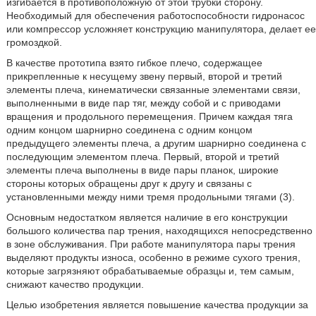
изгибается в противоположную от этой трубки сторону.
Необходимый для обеспечения работоспособности гидронасос
или компрессор усложняет конструкцию манипулятора, делает ее
громоздкой.
В качестве прототипа взято гибкое плечо, содержащее
прикрепленные к несущему звену первый, второй и третий
элементы плеча, кинематически связанные элементами связи,
выполненными в виде пар тяг, между собой и с приводами
вращения и продольного перемещения. Причем каждая тяга
одним концом шарнирно соединена с одним концом
предыдущего элементы плеча, а другим шарнирно соединена с
последующим элементом плеча. Первый, второй и третий
элементы плеча выполнены в виде пары планок, широкие
стороны которых обращены друг к другу и связаны с
установленными между ними тремя продольными тягами (3).
Основным недостатком является наличие в его конструкции
большого количества пар трения, находящихся непосредственно
в зоне обслуживания. При работе манипулятора пары трения
выделяют продукты износа, особенно в режиме сухого трения,
которые загрязняют обрабатываемые образцы и, тем самым,
снижают качество продукции.
Целью изобретения является повышение качества продукции за