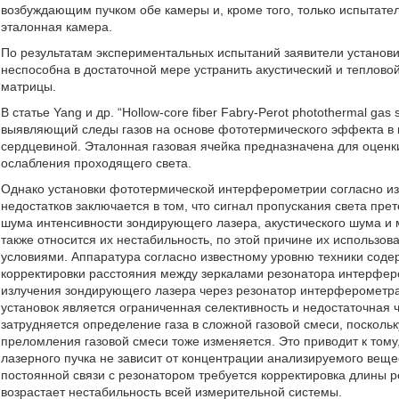
возбуждающим пучком обе камеры и, кроме того, только испытате
эталонная камера.
По результатам экспериментальных испытаний заявители установил
неспособна в достаточной мере устранить акустический и теплово
матрицы.
В статье Yang и др. “Hollow-core fiber Fabry-Perot photothermal gas s
выявляющий следы газов на основе фототермического эффекта в
сердцевиной. Эталонная газовая ячейка предназначена для оценк
ослабления проходящего света.
Однако установки фототермической интерферометрии согласно из
недостатков заключается в том, что сигнал пропускания света пр
шума интенсивности зондирующего лазера, акустического шума и 
также относится их нестабильность, по этой причине их использо
условиями. Аппаратура согласно известному уровню техники сод
корректировки расстояния между зеркалами резонатора интерфер
излучения зондирующего лазера через резонатор интерферометра
установок является ограниченная селективность и недостаточная ч
затрудняется определение газа в сложной газовой смеси, посколь
преломления газовой смеси тоже изменяется. Это приводит к том
лазерного пучка не зависит от концентрации анализируемого веще
постоянной связи с резонатором требуется корректировка длины 
возрастает нестабильность всей измерительной системы.