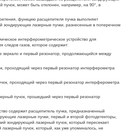
 пучок, может быть отклонен, например, на 90°, в
бретения, функцию расщепителя пучка выполняет
ой зондирующие лазерные пучки, разнесенные в поперечном
мическое интерферометрическое устройство для
я следов газов, которое содержит:
е зеркало и первый резонатор, продолжающийся между
к, проходящий через первый резонатор интерферометра
чок, проходящий через первый резонатор интерферометра
зерный пучок, прошедший через первый резонатор
ство содержит расщепитель пучка, предназначенный
ирующие лазерные пучки, первый и второй фотодетекторы,
ший зондирующий лазерный пучок, который пересекает
лазерный пучок, который, как уже упоминалось, не