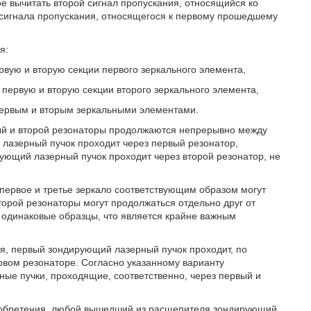
 вычитать второй сигнал пропускания, относящийся ко
сигнала пропускания, относящегося к первому прошедшему
я:
ервую и вторую секции первого зеркального элемента,
, первую и вторую секции второго зеркального элемента,
первым и вторым зеркальными элементами.
ый и второй резонаторы продолжаются непрерывно между
лазерный пучок проходит через первый резонатор,
рующий лазерный пучок проходит через второй резонатор, не
первое и третье зеркало соответствующим образом могут
торой резонаторы могут продолжаться отдельно друг от
я одинаковые образцы, что является крайне важным
я, первый зондирующий лазерный пучок проходит, по
рвом резонаторе. Согласно указанному варианту
ые пучки, проходящие, соответственно, через первый и
зобретения, любой вышедший из расщепителя зондирующий