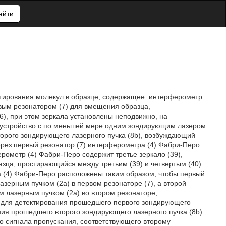
айти
ктирования молекул в образце, содержащее: интерферометр
рвым резонатором (7) для вмещения образца,
), при этом зеркала установлены неподвижно, на
 устройство с по меньшей мере одним зондирующим лазером
второго зондирующего лазерного пучка (8b), возбуждающий
ерез первый резонатор (7) интерферометра (4) Фабри-Перо
рометр (4) Фабри-Перо содержит третье зеркало (39),
разца, простирающийся между третьим (39) и четвертым (40)
ра (4) Фабри-Перо расположены таким образом, чтобы первый
зерным пучком (2а) в первом резонаторе (7), а второй
 лазерным пучком (2а) во втором резонаторе,
) для детектирования прошедшего первого зондирующего
ания прошедшего второго зондирующего лазерного пучка (8b)
о сигнала пропускания, соответствующего второму