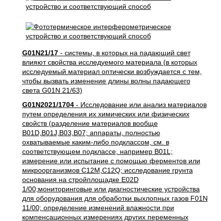
G01N21/17
- системы, в которых на падающий свет
влияют свойства исследуемого материала (в которых
исследуемый материал оптически возбуждается с тем,
чтобы вызвать изменение длины волны падающего
света G01N 21/63)
G01N2021/1704
- Исследование или анализ материалов
путем определения их химических или физических
свойств (разделение материалов вообще
B01D,B01J,B03,B07; аппараты, полностью
охватываемые каким-либо подклассом, см. в
соответствующем подклассе, например B01L;
измерение или испытание с помощью ферментов или
микроорганизмов C12M,C12Q; исследование грунта
основания на стройплощадке E02D
1/00;мониторинговые или диагностические устройства
для оборудования для обработки выхлопных газов F01N
11/00; определение изменений влажности при
компенсационных измерениях других переменных