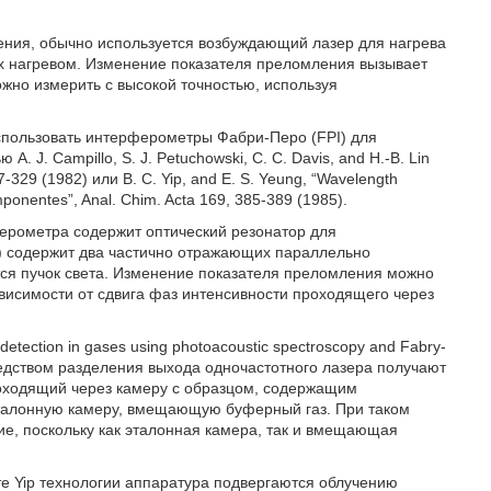
ения, обычно используется возбуждающий лазер для нагрева
х нагревом. Изменение показателя преломления вызывает
ожно измерить с высокой точностью, используя
спользовать интерферометры Фабри-Перо (FPI) для
 J. Campillo, S. J. Petuchowski, C. C. Davis, and H.-B. Lin
27-329 (1982) или B. C. Yip, and E. S. Yeung, “Wavelength
mponentes”, Anal. Chim. Acta 169, 385-389 (1985).
ерометра содержит оптический резонатор для
 содержит два частично отражающих параллельно
тся пучок света. Изменение показателя преломления можно
висимости от сдвига фаз интенсивности проходящего через
tection in gases using photoacoustic spectroscopy and Fabry-
средством разделения выхода одночастотного лазера получают
проходящий через камеру с образцом, содержащим
эталонную камеру, вмещающую буферный газ. При таком
е, поскольку как эталонная камера, так и вмещающая
те Yip технологии аппаратура подвергаются облучению