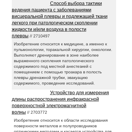
Способ выбора тактики
ведения пациента с заболеваниями
висцеральной плевры и подлежащей ткани
легкого при патологическом скоплении
жидкости и/или воздуха в полости
плевры
// 2710497
Изобретение относится к медицине, а именно к
пульмонологии, торакальной хирургии, онкологии.
Выполняют дренирование в зоне наиболее
выраженного скопления патологического
содержимого под местной анестезией с
помещением с помощью троакара в полость
плевры дренажной трубки, эвакуацию
содержимого, проведение исследований.
Устройство для измерения
длины распространения инфракрасной
поверхностной электромагнитной
волны
// 2703772
Изобретение относится к области исследования
поверхности металлов и полупроводников
оптическими методами и касается устройства для