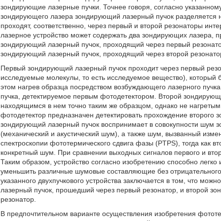
зондирующие лазерные пучки. Точнее говоря, согласно указанном
зондирующего лазера зондирующий лазерный пучок разделяется н
проходят, соответственно, через первый и второй резонаторы ин
лазерное устройство может содержать два зондирующих лазера, 
зондирующий лазерный пучок, проходящий через первый резонато
зондирующий лазерный пучок, проходящий через второй резонато
Первый зондирующий лазерный пучок проходит через первый рез
исследуемые молекулы, то есть исследуемое вещество), который 
этом нагрев образца посредством возбуждающего лазерного пучка
пучка, детектируемое первым фотодетектором. Второй зондирующи
находящимся в нем точно таким же образцом, однако не нагретым
фотодетектор предназначен детектировать прохождение второго з
зондирующий лазерный пучок воспринимает в совокупности шум 
(механический и акустический шум), а также шум, вызванный изме
спектроскопии фототермического сдвига фазы (PTPS), тогда как 
конкретный шум. При сравнении выходных сигналов первого и вто
Таким образом, устройство согласно изобретению способно легко
уменьшить различные шумовые составляющие без отрицательного
указанного двухпучкового устройства заключается в том, что мо
лазерный пучок, прошедший через первый резонатор, и второй з
резонатор.
В предпочтительном варианте осуществления изобретения фотот