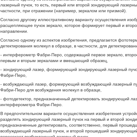
лазерный пучок, то есть, первый или второй зондирующий лазерный
частности, при отражении (например, зеркалом или призмой).
Согласно другому иллюстративному варианту осуществления изо
расщепляющее пучок зеркало, которое формирует первый и втор
направлении.
Согласно одному из аспектов изобретения, предлагается фототер
детектирования молекул в образце, в частности, для детектировани
- интерферометр Фабри-Перо, содержащий первое зеркало, второ
первым и вторым зеркалами и вмещающий образец,
- зондирующий лазер, формирующий зондирующий лазерный пучо
Фабри-Перо,
- возбуждающий лазер, формирующий возбуждающий лазерный пу
Фабри-Перо для возбуждения молекул в образце,
- фотодетектор, предназначенный детектировать зондирующий ла
интерферометра Фабри-Перо.
В предпочтительном варианте осуществления изобретения устрой
разделять зондирующий лазерный пучок на первый и второй зонд
предназначенные детектировать, соответственно, первый прошед
возбуждающий лазерный пучок, и второй прошедший зондирующий 
пересекает возбуждающий лазерный пучок.