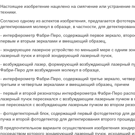
Настоящее изобретение нацелено на смягчение или устранение по
техники.
Согласно одному из аспектов изобретения, предлагается фототер
детектирования молекул в образце, в частности, для детектировани
- интерферометр Фабри-Перо, содержащий первое зеркало, второ
первым и вторым зеркалами и вмещающий образец,
- зондирующее лазерное устройство по меньшей мере с одним 
лазерный пучок и второй зондирующий лазерный пучок,
- возбуждающий лазер, формирующий возбуждающий лазерный пу
Фабри-Перо для возбуждения молекул в образце,
- интерферометр Фабри-Перо, содержащий третье зеркало, четве
третьим и четвертым зеркалами и вмещающий образец, причем
- первый и второй резонаторы интерферометра Фабри-Перо расп
лазерный пучок пересекался с возбуждающим лазерным пучком в 
не пересекался с возбуждающим лазерным пучком во втором резо
- фотодетекторный блок, содержащий первый фотодетектор для д
пучка и второй фотодетектор для детектирования второго прошед
В предпочтительном варианте осуществления изобретения зондир
посредством которого зондирующий лазерный пучок, исходящий и