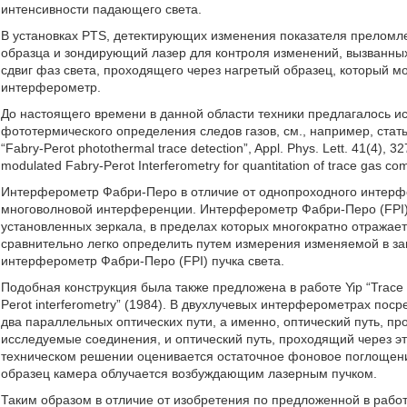
интенсивности падающего света.
В установках PTS, детектирующих изменения показателя преломл
образца и зондирующий лазер для контроля изменений, вызванны
сдвиг фаз света, проходящего через нагретый образец, который м
интерферометр.
До настоящего времени в данной области техники предлагалось и
фототермического определения следов газов, см., например, статью A.
“Fabry-Perot photothermal trace detection”, Appl. Phys. Lett. 41(4), 3
modulated Fabry-Perot Interferometry for quantitation of trace gas co
Интерферометр Фабри-Перо в отличие от однопроходного интерф
многоволновой интерференции. Интерферометр Фабри-Перо (FPI)
установленных зеркала, в пределах которых многократно отражае
сравнительно легко определить путем измерения изменяемой в за
интерферометр Фабри-Перо (FPI) пучка света.
Подобная конструкция была также предложена в работе Yip “Trace de
Perot interferometry” (1984). В двухлучевых интерферометрах по
два параллельных оптических пути, а именно, оптический путь, 
исследуемые соединения, и оптический путь, проходящий через 
техническом решении оценивается остаточное фоновое поглощени
образец камера облучается возбуждающим лазерным пучком.
Таким образом в отличие от изобретения по предложенной в рабо