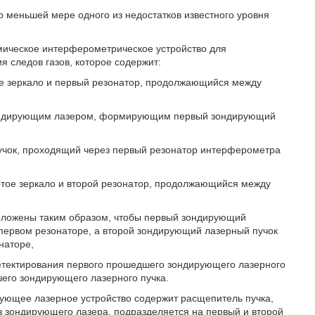
 меньшей мере одного из недостатков известного уровня
мическое интерферометрическое устройство для
я следов газов, которое содержит:
е зеркало и первый резонатор, продолжающийся между
зондирующим лазером, формирующим первый зондирующий
чок, проходящий через первый резонатор интерферометра
ртое зеркало и второй резонатор, продолжающийся между
оложены таким образом, чтобы первый зондирующий
первом резонаторе, а второй зондирующий лазерный пучок
наторе,
етектирования первого прошедшего зондирующего лазерного
шего зондирующего лазерного пучка.
ующее лазерное устройство содержит расщепитель пучка,
з зондирующего лазера, подразделяется на первый и второй