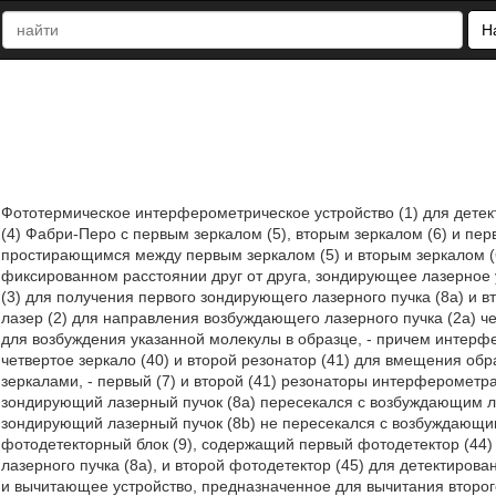
Н
Фототермическое интерферометрическое устройство (1) для дете
(4) Фабри-Перо с первым зеркалом (5), вторым зеркалом (6) и пе
простирающимся между первым зеркалом (5) и вторым зеркалом (6
фиксированном расстоянии друг от друга, зондирующее лазерное
(3) для получения первого зондирующего лазерного пучка (8а) и 
лазер (2) для направления возбуждающего лазерного пучка (2а) ч
для возбуждения указанной молекулы в образце, - причем интерфе
четвертое зеркало (40) и второй резонатор (41) для вмещения об
зеркалами, - первый (7) и второй (41) резонаторы интерферомет
зондирующий лазерный пучок (8а) пересекался с возбуждающим ла
зондирующий лазерный пучок (8b) не пересекался с возбуждающим
фотодетекторный блок (9), содержащий первый фотодетектор (44
лазерного пучка (8а), и второй фотодетектор (45) для детектиров
и вычитающее устройство, предназначенное для вычитания второг