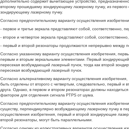
дополнительно содержит вычитающее устройство, предназначенное
второму прошедшему зондирующему лазерному пучку, из первого 
зондирующему лазерному пучку.
Согласно предпочтительному варианту осуществления изобретени
- первое и третье зеркала представляют собой, соответственно, п
- второе и четвертое зеркала представляют собой, соответственно
- первый и второй резонаторы продолжаются непрерывно между 
Согласно указанному варианту осуществления изобретения, перв
первым и вторым зеркальными элементами. Первый зондирующий 
пересекая возбуждающий лазерный пучок, тогда как второй зонди
пересекая возбуждающий лазерный пучок.
Согласно альтернативному варианту осуществления изобретения, 
быть отделены от второго с четвертым, следовательно, первый и в
друга. Однако, в первом и втором резонаторах должны находитьс
фактором для отделения сигнала PTPS от шума.
Согласно предпочтительному варианту осуществления изобретени
существу, перпендикулярно возбуждающему лазерному пучку в пе
осуществления изобретения, первый и второй зондирующие лазерн
второй резонаторы, могут быть параллельными.
Согласно одному из иллюстративных вариантов осуществления и