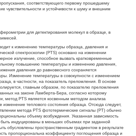
 пропускания, соответствующего первому прошедшему
ие чувствительности и устойчивости к шуму и внешним
ферометрии для детектирования молекул в образце, в
римесей.
иводит к изменению температуры образца, давления и
ческой спектроскопии (PTS) основано на изменении
азерное излучение, способное вызвать кратковременные
тельному повышению температуры и изменению давления,
снижения давления до равновесного сохраняется
уры. Изменение температуры в совокупности с изменением
азца, в частности, на показатель преломления. В основе
ролируется, главным образом, по показателю преломления
ванных на законе Ламберта-Бера, согласно которому
ути, метод PTS является косвенным методом анализа
 изменение теплового состояния образца. Отсюда следует,
ствлении метода PTS фототермические сигналы (PT) обычно
рциональны объему возбуждения. Указанная зависимость
т быть индуцированы в меньших объемах при заданной
быть обусловлены пространственным градиентом в результате
ость пропорциональна коэффициенту поглощения образца и