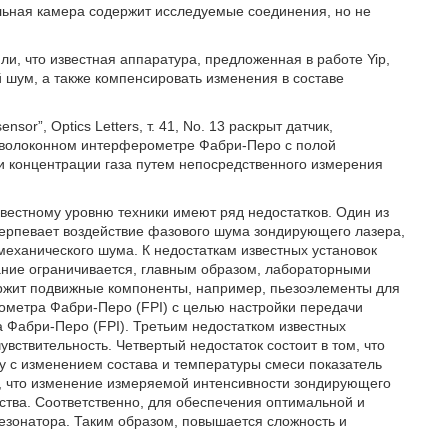
льная камера содержит исследуемые соединения, но не
и, что известная аппаратура, предложенная в работе Yip,
й шум, а также компенсировать изменения в составе
ensor”, Optics Letters, т. 41, No. 13 раскрыт датчик,
 волоконном интерферометре Фабри-Перо с полой
и концентрации газа путем непосредственного измерения
вестному уровню техники имеют ряд недостатков. Один из
етерпевает воздействие фазового шума зондирующего лазера,
механического шума. К недостаткам известных установок
вание ограничивается, главным образом, лабораторными
ержит подвижные компоненты, например, пьезоэлементы для
ометра Фабри-Перо (FPI) с целью настройки передачи
 Фабри-Перо (FPI). Третьим недостатком известных
увствительность. Четвертый недостаток состоит в том, что
ку с изменением состава и температуры смеси показатель
у, что изменение измеряемой интенсивности зондирующего
ства. Соответственно, для обеспечения оптимальной и
резонатора. Таким образом, повышается сложность и