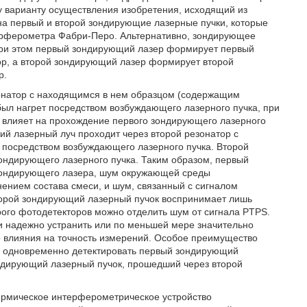
у варианту осуществления изобретения, исходящий из
а первый и второй зондирующие лазерные пучки, которые
терферометра Фабри-Перо. Альтернативно, зондирующее
при этом первый зондирующий лазер формирует первый
р, а второй зондирующий лазер формирует второй
р.
онатор с находящимся в нем образцом (содержащим
был нагрет посредством возбуждающего лазерного пучка, при
 влияет на прохождение первого зондирующего лазерного
й лазерный луч проходит через второй резонатор с
 посредством возбуждающего лазерного пучка. Второй
ондирующего лазерного пучка. Таким образом, первый
зондирующего лазера, шум окружающей среды
нением состава смеси, и шум, связанный с сигналом
второй зондирующий лазерный пучок воспринимает лишь
рого фотодетекторов можно отделить шум от сигнала PTPS.
 и надежно устранить или по меньшей мере значительно
 влияния на точность измерений. Особое преимущество
жно одновременно детектировать первый зондирующий
ондирующий лазерный пучок, прошедший через второй
ермическое интерферометрическое устройство