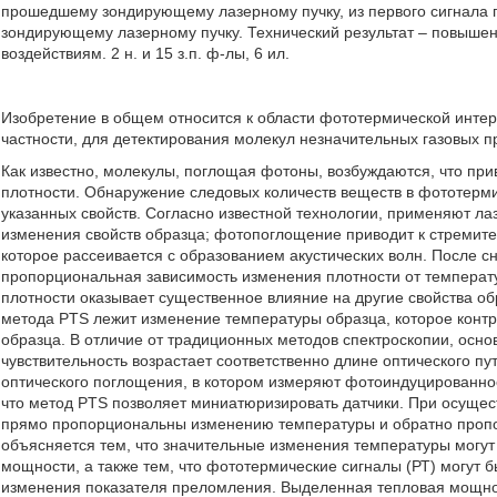
прошедшему зондирующему лазерному пучку, из первого сигнала
зондирующему лазерному пучку. Технический результат – повышен
воздействиям. 2 н. и 15 з.п. ф-лы, 6 ил.
Изобретение в общем относится к области фототермической интер
частности, для детектирования молекул незначительных газовых п
Как известно, молекулы, поглощая фотоны, возбуждаются, что пр
плотности. Обнаружение следовых количеств веществ в фототерми
указанных свойств. Согласно известной технологии, применяют л
изменения свойств образца; фотопоглощение приводит к стреми
которое рассеивается с образованием акустических волн. После 
пропорциональная зависимость изменения плотности от температ
плотности оказывает существенное влияние на другие свойства обр
метода PTS лежит изменение температуры образца, которое конт
образца. В отличие от традиционных методов спектроскопии, осно
чувствительность возрастает соответственно длине оптического п
оптического поглощения, в котором измеряют фотоиндуцированное
что метод PTS позволяет миниатюризировать датчики. При осуще
прямо пропорциональны изменению температуры и обратно пропо
объясняется тем, что значительные изменения температуры могу
мощности, а также тем, что фототермические сигналы (РТ) могут 
изменения показателя преломления. Выделенная тепловая мощн