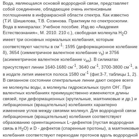
Вода, являющаяся основой водородной связи, представляет
собой соединение, обладающее очень интенсивным
поглощением в инфракрасной области спектра. Как известно
(Т.И. Шишелова, Т.В. Созинова. Практикум по спектроскопии.
Вода в минералах: Учебное пособие. Изд-во «Академия
Естествознания», М. 2010. 210 с.), свободная молекула Н
O
2
имеет три основных нормальных колебания, которым
-1
соответствуют частоты в cм
: 1595 (деформационное колебание
δ), 3654 (симметричное валентное колебание ν
) и 3756
s
(асимметричное валентное колебание ν
). В силикатах
as
-1
-1
-1
присутствуют линии 1640-1680 см
, 3640 см
, 3700-3800 см
, а
-1
в иодате лития имеется полоса 1580 см
(фиг.3-7, таблицы 1, 2).
В связанном состоянии спектральные линии дают скорее всего
-
не молекулы воды, а молекулы гидроксильных групп ОН
. При
валентных колебаниях преимущественно изменяются длины
связей, при деформационных (крутильные, маятниковые и др.) и
либрационных (вращательных) колебаниях характерно
изменение углов между связями молекул. Для водородной связи
либрационные (вращательные) колебания соответствуют
образованию ориентационных L−дефектов (пустая водородная
связь в Н
О) и D - дефектов (спаренные протоны), а маятниковые
2
колебания соответствуют переходам протонов вдоль водородной