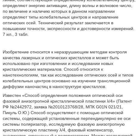
определяют энергию активации, длину волны и волновое число,
по величине и наличию которых в данном направлении
определяют типы колебательных центров и направление
оптических осей. Технический результат заключается в
повышении точности, экспрессности и достоверности измерений.
7 ил., 3 табл.
Изобретение относится к неразрушающим методам контроля
качества лазерных и оптических кристаллов и может быть
использовано при изготовлении и исследовании новых
кристаллических материалов. Способ относится к
нанотехнологиям, так как исследование оптических осей и типов
колебательных центров основано на изучении трансляционной
диффузии наночастиц в наноструктуре кристаллов.
Известен «Способ определения положения оптической оси
фазовой анизотропной кристаллической пластинки λ/4» (Патент
РФ №2442972, заявка №2010123768/28, МПК G01N 021/21,
Пикуль О.Ю.) Способ осуществляют с помощью оптической
системы, содержащей установленные перпендикулярно ее оси
системы поляризатор, исследуемую фазовую анизотропную
кристаллическую пластинку λ/4, фазовый компенсатор,
анализатор, скрещенный с поляризатором. Между исследуемой