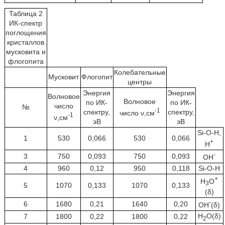
Таблица 2
ИК-спектр
поглощения
кристаллов
мусковита и
флогопита
Колебательные
Мусковит
Флогопит
центры
Энергия
Энергия
Волновое
Волновое
по ИК-
по ИК-
число
№
-1
спектру,
спектру,
число ν,см
-1
ν,см
эВ
эВ
Si-O-Н,
1
530
0,066
530
0,066
+
Н
-
3
750
0,093
750
0,093
ОН
4
960
0,12
950
0,118
Si-O-Н
+
Н
О
3
5
1070
0,133
1070
0,133
(δ)
-
6
1680
0,21
1640
0,20
ОН
(δ)
Н
О(δ)
7
1800
0,22
1800
0,22
2