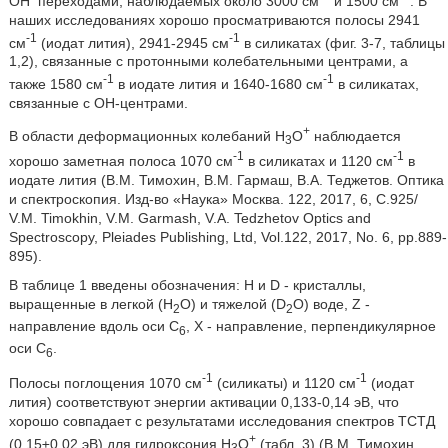
ОН
переходами, наблюдаемых около 3000 см
и 1500 см
. В
наших исследованиях хорошо просматриваются полосы 2941
-1
-1
см
(иодат лития), 2941-2945 см
в силикатах (фиг. 3-7, таблицы
1,2), связанные с протонными колебательными центрами, а
-1
-1
также 1580 см
в иодате лития и 1640-1680 см
в силикатах,
связанные с ОН-центрами.
+
В области деформационных колебаний Н
О
наблюдается
3
-1
-1
хорошо заметная полоса 1070 см
в силикатах и 1120 см
в
иодате лития (В.М. Тимохин, В.М. Гармаш, В.А. Теджетов. Оптика
и спектроскопия. Изд-во «Наука» Москва. 122, 2017, 6, С.925/
V.M. Timokhin, V.M. Garmash, V.A. Tedzhetov Optics and
Spectroscopy, Pleiades Publishing, Ltd, Vol.122, 2017, No. 6, pp.889-
895).
В таблице 1 введены обозначения: H и D - кристаллы,
выращенные в легкой (Н
О) и тяжелой (D
О) воде, Z -
2
2
направление вдоль оси С
, X - направление, перпендикулярное
6
оси С
.
6
-1
-1
Полосы поглощения 1070 см
(силикаты) и 1120 см
(иодат
лития) соответствуют энергии активации 0,133-0,14 эВ, что
хорошо совпадает с результатами исследования спектров ТСТД
+
(0,15±0,02 эВ) для гидроксония Н
О
(табл. 3) (В.М. Тимохин