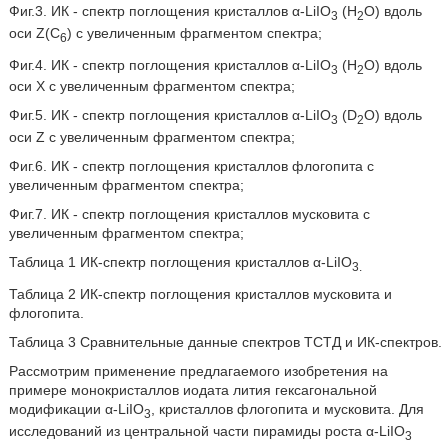
Фиг.3. ИК - спектр поглощения кристаллов α-LiIО
(Н
О) вдоль
3
2
оси Z(С
) с увеличенным фрагментом спектра;
6
Фиг.4. ИК - спектр поглощения кристаллов α-LiIО
(Н
О) вдоль
3
2
оси X с увеличенным фрагментом спектра;
Фиг.5. ИК - спектр поглощения кристаллов α-LiIО
(D
О) вдоль
3
2
оси Z с увеличенным фрагментом спектра;
Фиг.6. ИК - спектр поглощения кристаллов флогопита с
увеличенным фрагментом спектра;
Фиг.7. ИК - спектр поглощения кристаллов мусковита с
увеличенным фрагментом спектра;
Таблица 1 ИК-спектр поглощения кристаллов α-LiIO
3.
Таблица 2 ИК-спектр поглощения кристаллов мусковита и
флогопита.
Таблица 3 Сравнительные данные спектров ТСТД и ИК-спектров.
Рассмотрим применение предлагаемого изобретения на
примере монокристаллов иодата лития гексагональной
модификации α-LiIO
, кристаллов флогопита и мусковита. Для
3
исследований из центральной части пирамиды роста α-LiIO
3