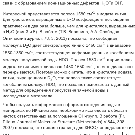
+
-
связи с образованием ионизационных дефектов Н
О
и ОН
.
3
-1
Интересной представляется полоса 1580 см
в иодате лития.
Для кристаллов, выращенных в D
O коэффициент поглощения
2
практически в два раза больше, чем для кристаллов, выращенных
в Н
О (фиг 3 и 5). В работе (Т.В. Воронина, А.А. Слободов.
2
Оптический журнал, 78, 3, 2011) показано, что свободная
-1
молекула D
O дает спектральную линию 1460 см
в диапазоне
2
-1
1550-1350 см
, соответствующая деформационным колебаниям
-1
молекул полутяжелой воды HDO. Полоса 1580 см
в кристаллах
-1
иодата лития имеет диапазон 1450-1650 см
, то есть диапазоны
перекрываются. Поэтому можно считать, что в кристалле иодата
лития, выращенном в D
O, эта полоса также соответствует
2
колебаниям молекул HDO, что позволяет использовать данный
метод для определения присутствия тяжелой воды в
исследуемом материале.
Чтобы получить информацию о формах вхождения воды в
минералах по ИК-спектрам, необходимо исследовать области
частот, ответственных за поглощение ОН-групп. В работе (Fr.
Fillaux. Journal of Molecular Structure (Netherlands) V 844, 308,
2007) показано, что нижняя граница для КНСО
определяется их
3
-
-1
-1