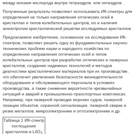
между ионами кислорода внутри тетраэдров
или октаэдров
.
Полученные результаты позволяют использовать ИК-спектры для
определения не только направления оптических осей в
кристаллах и типов колебательных центров, но и наличия
анизотропии кристаллической решетки исследуемых кристаллов.
Предлагаемое изобретение, основанное на исследовании ИК-
спектров, позволяет решить одну из фундаментальных научно-
технических проблем науки и народного хозяйства по
определению направления оптических осей и типов
колебательных центров при разработке оптических и лазерных
кристаллов, созданию надежных технологий и методов
диагностики кристаллических материалов при их производстве,
что обеспечит увеличение безопасности жизнедеятельности
оборудования и обслуживающего персонала в условиях
производства, а также снижение вероятности чрезвычайных
ситуаций и аварий в промышленно-транспортных комплексах.
Например, при лазерной проводке морских судов, лазерной
локации объектов, охранной сигнализации, лазерной сварке и
резке металлов, микроэлектронике и оптоэлектронике и др.
Таблица 1 ИК-спектр
поглощения
кристаллов α-LiIO
3