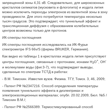
запрещенной зоны 4,31 эВ. Следовательно, для широкозонных
кристаллов силикатов (мусковита и флогопита) и иодата лития
можно исключить переходы электронов из валентной зоны в зону
проводимости. Для этого потребуется температура несколько
тысяч градусов. Это подтверждает, что туннельный эффект и
трансляционная диффузия с образованием колебательных
центров возможны только для протонов.
ИК-спектры поглощения
ИК-спектры поглощения исследовались на ИК-Фурье
спектрометре IFS 66v/S (фирмы BRUKER, Германия).
Как видно из таблицы 1 в кристаллах иодата лития присутствуют
+
-
центры поглощения, связанные с протонами, ионами Н
О
, ОН
3
и молекулами воды (фиг.3-7), что подтверждает выводы,
сделанные по спектрам ТСТД в работах:
- В.М. Тимохин. Известия вузов. Физика. ТГУ, Томск. 3, 46, 2009;
- Патент РФ №2347216. Способ определения температуры
появления туннельного эффекта в диэлектриках и
электроизоляционных материалах; опубл. 20.02.2009, Бюл. №5 /
Тимохин В.М./;
- Патент РФ №2566389. Термостимулированный способ