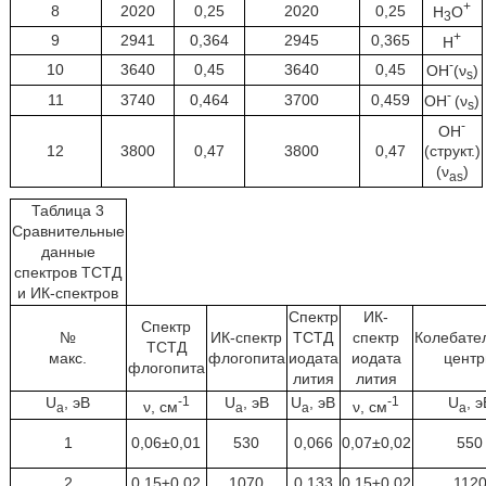
+
8
2020
0,25
2020
0,25
Н
О
3
+
9
2941
0,364
2945
0,365
Н
-
10
3640
0,45
3640
0,45
ОН
(ν
)
s
-
11
3740
0,464
3700
0,459
ОН
(ν
)
s
-
ОH
12
3800
0,47
3800
0,47
(структ.)
(ν
)
as
Таблица 3
Сравнительные
данные
спектров ТСТД
и ИК-спектров
Спектр
ИК-
Спектр
№
ИК-спектр
ТСТД
спектр
Колебате
ТСТД
макс.
флогопита
иодата
иодата
цент
флогопита
лития
лития
U
, эВ
-1
U
, эВ
U
, эВ
-1
U
, э
ν, см
ν, см
а
а
а
а
1
0,06±0,01
530
0,066
0,07±0,02
550
2
0,15±0,02
1070
0,133
0,15±0,02
112