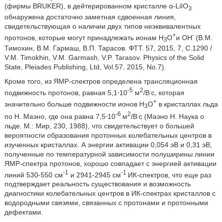
(фирмы BRUKER), в дейтерированном кристалле α-LiIO
3
обнаружена достаточно заметная сдвоенная линия,
свидетельствующая о наличии двух типов неэквивалентных
+
-
протонов, которые могут принадлежать ионам Н
О
и ОН
(В.М.
3
Тимохин, В.М. Гармаш, В.П. Тарасов. ФТТ. 57, 2015, 7, С.1290 /
V.M. Timokhin, V.M. Garmash, V.P. Tarasov. Physics of the Solid
State, Pleiades Publishing, Ltd, Vol.57. 2015, No.7).
Кроме того, из ЯМР-спектров определена трансляционная
-5
2
.
подвижность протонов, равная 5,1⋅10
м
/В
с, которая
+
значительно больше подвижности ионов Н
О
в кристаллах льда
3
-6
2
.
по Н. Маэно, где она равна 7,5⋅10
м
/В
с (Маэно Н. Наука о
льде. М.: Мир, 230, 1988), что свидетельствует о большей
вероятности образования протонных колебательных центров в
изученных кристаллах. А энергии активации 0,054 эВ и 0,31 эВ,
полученные по температурной зависимости полуширины линии
ЯМР-спектра протонов, хорошо совпадает с энергией активации
-1
-1
линий 530-550 см
и 2941-2945 см
ИК-спектров, что еще раз
подтверждает реальность существования и возможность
диагностики колебательных центров в ИК-спектрах кристаллов с
водородными связями, связанных с протонами и протонными
дефектами.