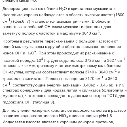
сильной связи I-O.
Деформационные колебания Н
О в кристаллах мусковита и
2
флогопита хорошо наблюдаются в области высоких частот (1800
-1
см
) (фиг.6, 7) и становятся асимметричными. В области
валентных колебаний ОН-связи мусковит и флогопит дают
-1
заметную полосу с частотой в максимуме 3640 см
.
Протоны в результате перескакивания с большой частотой от
одной молекулы воды к другой и обратно вызывают появление
-
+
ионов ОН
и Н
О
. При этом происходит их раскачивание с
3
4
-1
-1
частотой порядка 10
Гц. Для воды полосы 3725 см
и 3627 см
отнесены к симметричному и антисимметричному колебаниям
-1
ОН-группы, которым соответствуют полосы 3740 и 3640 см
у
-1
кристаллов силикатов. Полосы поглощения 3170 см
и 3640
-1
см
, соответствующие энергии активации 0,40эВ и 0.45 эВ, в ИК
спектрах обнаружены для иодата лития и силикатов (флогопита и
мусковита), что хорошо совпадает с данными спектров ТСТД для
-
гидроксила ОН
(таблица 3).
Для получения лазерных кристаллов высокого качества в раствор
вводится иодноватая кислота HIO
с кислотностью pH=1,5.
3
Иодноватая кислота является хорошим донором протонов,