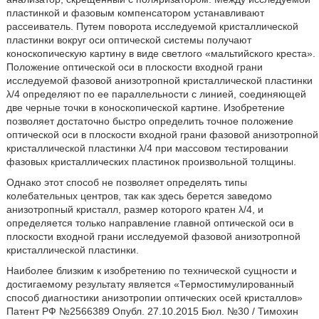
пластинкой и фазовым компенсатором устанавливают
рассеиватель. Путем поворота исследуемой кристаллической
пластинки вокруг оси оптической системы получают
коноскопическую картину в виде светлого «мальтийского креста».
Положение оптической оси в плоскости входной грани
исследуемой фазовой анизотропной кристаллической пластинки
λ/4 определяют по ее параллельности с линией, соединяющей
две черные точки в коноскопической картине. Изобретение
позволяет достаточно быстро определить точное положение
оптической оси в плоскости входной грани фазовой анизотропной
кристаллической пластинки λ/4 при массовом тестировании
фазовых кристаллических пластинок произвольной толщины.
Однако этот способ не позволяет определять типы
колебательных центров, так как здесь берется заведомо
анизотропный кристалл, размер которого кратен λ/4, и
определяется только направление главной оптической оси в
плоскости входной грани исследуемой фазовой анизотропной
кристаллической пластинки.
Наиболее близким к изобретению по технической сущности и
достигаемому результату является «Термостимулированный
способ диагностики анизотропии оптических осей кристаллов»
Патент РФ №2566389 Опубл. 27.10.2015 Бюл. №30 / Тимохин