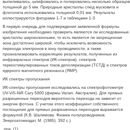
выпиливались, шлифовались и полировались несколько образцов
толщиной до 5 мм. Природные кристаллы слюд мусковита и
флогопита использовались толщиной 0,01 мм. Результаты
иллюстрируются фигурами 1-7 и таблицами 1-3.
В первую очередь для подтверждения заявленной формулы
изобретения необходимо проверить являются ли исследованные
кристаллы широкозонными, то есть является ли запрещенная
зона достаточно широкой, чтобы исключить возможность
перехода электронов в зону проводимости, а также
проанализировать корреляцию результатов, полученных из
инфракрасных спектров (ИК-спектров), спектров
термостимулированных токов деполяризации (ТСТД) и спектров
ядерного магнитного резонанса (ЯМР).
ИК спектры пропускания
ИК-спектры пропускания исследовались на спектрофотометре
UV-ViS-NiR Cary 5000 (фирмы Varian, Австралия). Для прямых
разрешенных переходов вероятность перехода не зависит от
энергии фотона. С учетом этого коэффициент собственного
поглощения для прямых разрешенных переходов выражается
формулой (К.В. Шалимова. Физика полупроводников.
Энергоатомиздат, М. (1985). 392 с.)
при
(1)