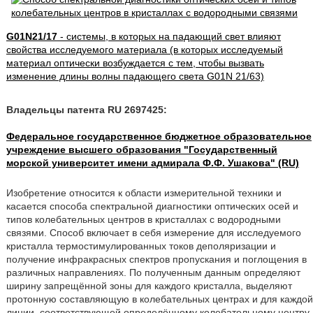
G01N21/17
- системы, в которых на падающий свет влияют
свойства исследуемого материала (в которых исследуемый
материал оптически возбуждается с тем, чтобы вызвать
изменение длины волны падающего света G01N 21/63)
Владельцы патента RU 2697425:
Федеральное государственное бюджетное образовательное
учреждение высшего образования "Государственный
морской университет имени адмирала Ф.Ф. Ушакова" (RU)
Изобретение относится к области измерительной техники и
касается способа спектральной диагностики оптических осей и
типов колебательных центров в кристаллах с водородными
связями. Способ включает в себя измерение для исследуемого
кристалла термостимулированных токов деполяризации и
получение инфракрасных спектров пропускания и поглощения в
различных направлениях. По полученным данным определяют
ширину запрещённой зоны для каждого кристалла, выделяют
протонную составляющую в колебательных центрах и для каждой
линии, соответствующей определённому колебательному центру,