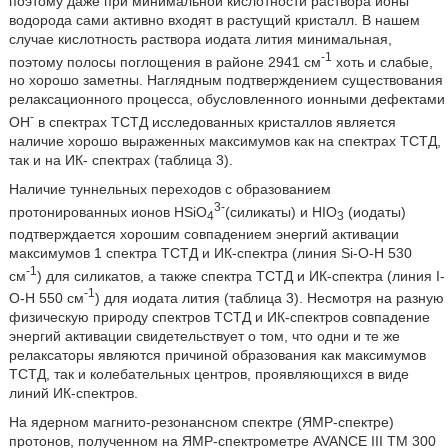
поэтому даже при минимальной кислотности раствора ионы
водорода сами активно входят в растущий кристалл. В нашем
случае кислотность раствора иодата лития минимальная,
-1
поэтому полосы поглощения в районе 2941 см
хоть и слабые,
но хорошо заметны. Наглядным подтверждением существования
релаксационного процесса, обусловленного ионными дефектами
-
ОН
в спектрах ТСТД исследованных кристаллов является
наличие хорошо выраженных максимумов как на спектрах ТСТД,
так и на ИК- спектрах (таблица 3).
Наличие туннельных переходов с образованием
3-
протонированных ионов НSiO
(силикаты) и НIO
(иодаты)
4
3
подтверждается хорошим совпадением энергий активации
максимумов 1 спектра ТСТД и ИК-спектра (линия Si-O-Н 530
-1
см
) для силикатов, а также спектра ТСТД и ИК-спектра (линия I-
-1
O-Н 550 см
) для иодата лития (таблица 3). Несмотря на разную
физическую природу спектров ТСТД и ИК-спектров совпадение
энергий активации свидетельствует о том, что одни и те же
релаксаторы являются причиной образования как максимумов
ТСТД, так и колебательных центров, проявляющихся в виде
линий ИК-спектров.
На ядерном магнито-резонансном спектре (ЯМР-спектре)
протонов, полученном на ЯМР-спектрометре AVANCE III ТМ 300