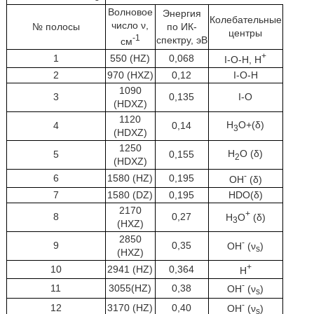
Волновое
Энергия
Колебательные
число ν,
№ полосы
по ИК-
центры
-1
спектру, эВ
см
+
1
550 (НZ)
0,068
I-O-Н, Н
2
970 (HXZ)
0,12
I-O-Н
1090
3
0,135
I-O
(HDXZ)
1120
Н
О+(δ)
4
0,14
3
(HDXZ)
1250
Н
О (δ)
5
0,155
2
(HDXZ)
-
6
1580 (НZ)
0,195
ОН
(δ)
7
1580 (DZ)
0,195
HDO(δ)
2170
+
8
0,27
Н
О
(δ)
3
(HXZ)
2850
-
9
0,35
ОН
(ν
)
s
(HXZ)
+
10
2941 (HZ)
0,364
Н
-
11
3055(НZ)
0,38
ОН
(ν
)
s
-
12
3170 (HZ)
0,40
ОН
(ν
)
s