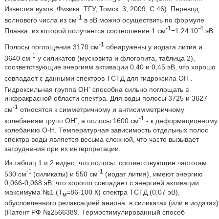
3
Известия вузов. Физика. ТГУ, Томск. 3, 2009, С.46). Перевод
-1
волнового числа из см
в эВ можно осуществить по формуле
-1
.
-4
Планка, из которой получается соотношение 1 см
=1,24
10
эВ.
-1
Полосы поглощения 3170 см
обнаружены у иодата лития и
-1
3640 см
у силикатов (мусковита и флогопита, таблица 2),
соответствующие энергиям активации 0,40 и 0,45 эВ, что хорошо
-
совпадает с данными спектров ТСТД для гидроксила ОН
.
-
Гидроксильная группа ОН
способна сильно поглощать в
инфракрасной области спектра. Для воды полосы 3725 и 3627
-1
см
относятся к симметричному и антисимметричному
-
-1
колебаниям групп ОН
, а полосы 1600 см
- к деформационному
колебанию О-Н. Температурная зависимость отдельных полос
спектра воды является весьма сложной, что часто вызывает
затруднения при их интерпретации.
Из таблиц 1 и 2 видно, что полосы, соответствующие частотам
-1
-1
530 см
(силикаты) и 550 см
(иодат лития), имеют энергию
0,066-0,068 эВ, что хорошо совпадает с энергией активации
максимума №1 (Т
=86-100 К) спектра ТСТД (0,07 эВ),
м
обусловленного релаксацией аниона
в силикатах (или
в иодатах)
(Патент РФ №2566389. Термостимулированный способ