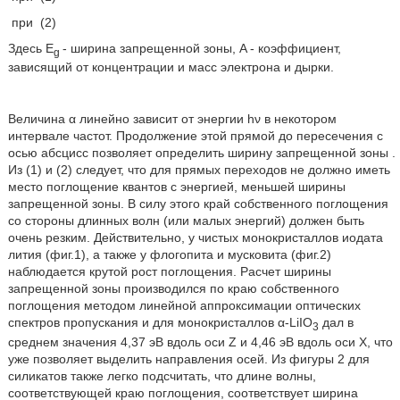
при
(2)
Здесь E
- ширина запрещенной зоны, A - коэффициент,
g
зависящий от концентрации и масс электрона и дырки.
Величина α линейно зависит от энергии hν в некотором
интервале частот. Продолжение этой прямой до пересечения с
осью абсцисс позволяет определить ширину запрещенной зоны
.
Из (1) и (2) следует, что для прямых переходов не должно иметь
место поглощение квантов с энергией, меньшей ширины
запрещенной зоны. В силу этого край собственного поглощения
со стороны длинных волн (или малых энергий) должен быть
очень резким. Действительно, у чистых монокристаллов иодата
лития (фиг.1), а также у флогопита и мусковита (фиг.2)
наблюдается крутой рост поглощения. Расчет ширины
запрещенной зоны производился по краю собственного
поглощения методом линейной аппроксимации оптических
спектров пропускания и для монокристаллов α-LiIO
дал в
3
среднем значения 4,37 эВ вдоль оси Z и 4,46 эВ вдоль оси Х, что
уже позволяет выделить направления осей. Из фигуры 2 для
силикатов также легко подсчитать, что длине волны,
соответствующей краю поглощения, соответствует ширина