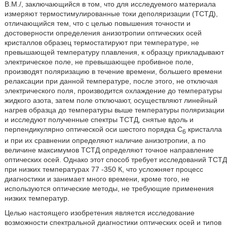
В.М./, заключающийся в том, что для исследуемого материала
измеряют термостимулированные токи деполяризации (ТСТД),
отличающийся тем, что с целью повышения точности и
достоверности определения анизотропии оптических осей
кристаллов образец термостатируют при температуре, не
превышающей температуру плавления, к образцу прикладывают
электрическое поле, не превышающее пробивное поле,
производят поляризацию в течение времени, большего времени
релаксации при данной температуре, после этого, не отключая
электрического поля, производится охлаждение до температуры
жидкого азота, затем поле отключают, осуществляют линейный
нагрев образца до температуры выше температуры поляризации
и исследуют полученные спектры ТСТД, снятые вдоль и
перпендикулярно оптической оси шестого порядка С
кристалла
6
и при их сравнении определяют наличие анизотропии, а по
величине максимумов ТСТД определяют точное направление
оптических осей. Однако этот способ требует исследований ТСТД
при низких температурах 77 -350 К, что усложняет процесс
диагностики и занимает много времени, кроме того, не
используются оптические методы, не требующие применения
низких температур.
Целью настоящего изобретения является исследование
возможности спектральной диагностики оптических осей и типов