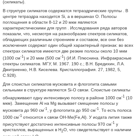
(силикаты).
В структуре силикатов содержатся тетраэдрические группы
. В
центре тетраэдра находится Si, а в вершинах O. Полосы
поглощения в области 8-12 и 20 мкм являются
характеристическими для групп
. Исследования ряда авторов
показали, что, несмотря на разнообразие спектров силикатов,
обладающих различным строением и составом, все они без
исключения содержат один общий характерный признак: во всех
спектрах силикатов имеются две резкие полосы около 10 мкм
-1
-1
(1000 см
) и 20 мкм (500 см
) (И.И. Плюснина. Инфракрасные
спектры силикатов. МГУ, М. 1967. 190 с.; В.Н. Бредихин, Л.А.
Дмитриенко, Н.В. Киселева. Кристаллография. 27, 1982, 5,
С.928).
Для слоистых силикатов мусковита и флогопита самыми
сильными в структуре
являются Si-O связи. Слоистые силикаты
-1
обнаруживают одну интенсивную полосу в районе 1000 см
(10
мкм). Замещение Al на Mg вызывает смещение полосы у
-1
-1
мусковита до 960 см
, у флогопита до 950 см
. То есть полоса
-1
1000 см
относится к связи ОН-Ме(Fe,Al). У иодата лития также
-1
присутствуют достаточно интенсивные полосы 970 см
у
кристаллов, выращенных в Н
О, что свидетельствует о наличии
2