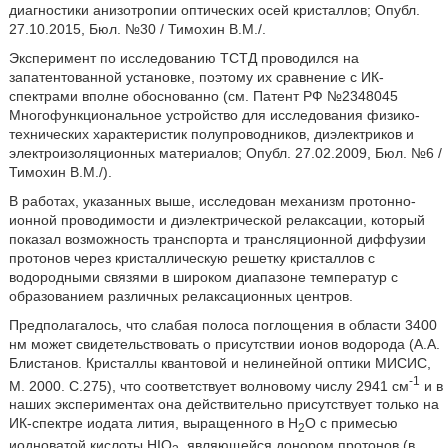
диагностики анизотропии оптических осей кристаллов; Опубл.
27.10.2015, Бюл. №30 / Тимохин В.М./.
Эксперимент по исследованию ТСТД проводился на
запатентованной установке, поэтому их сравнение с ИК-
спектрами вполне обоснованно (см. Патент РФ №2348045
Многофункциональное устройство для исследования физико-
технических характеристик полупроводников, диэлектриков и
электроизоляционных материалов; Опубл. 27.02.2009, Бюл. №6 /
Тимохин В.М./).
В работах, указанных выше, исследован механизм протонно-
ионной проводимости и диэлектрической релаксации, который
показал возможность транспорта и трансляционной диффузии
протонов через кристаллическую решетку кристаллов с
водородными связями в широком диапазоне температур с
образованием различных релаксационных центров.
Предполагалось, что слабая полоса поглощения в области 3400
нм может свидетельствовать о присутствии ионов водорода (А.А.
Блистанов. Кристаллы квантовой и нелинейной оптики МИСИС,
-1
М. 2000. С.275), что соответствует волновому числу 2941 см
и в
наших экспериментах она действительно присутствует только на
ИК-спектре иодата лития, выращенного в Н
О с примесью
2
иодноватой кислоты HIO
, являющейся донором протонов (в