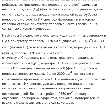
3
нейтральных кристаллах эта полоса отсутствует), вдоль оси
шестого порядка Z (С
) (фиг.3). На спектрах, полученных вдоль
6
оси X и в кристаллах, выращенных в тяжелой воде D
O, эта
2
полоса отсутствует.На ИК-спектрах флогопита и мусковита
(таблица 2) также присутствуют слабые центры поглощения,
связанные с ионами водорода.
Из фигуры 3 видно, что в кристалле иодата лития, выращенном в
-1
+
H
О, присутствуют полосы 2170 см
(гидроксоний Н
О
) и 2941
2
3
-1
+
см
(протий Н
), в то время как в кристалле, выращенном в D
О
2
-1
-1
(фиг.5), полосы 2170 см
и 2941 см
отсутствуют.Следовательно, в этом кристалле практически
+
+
отсутствуют ионы Н
О
, а центры D
O
не образуются. Кроме
3
3
того, в ИК-спектрах, снятых вдоль оси X (фиг.4), отсутствуют
-1
полосы с волновым числом более 2200 см
, связанные с
-
колебаниями протонов, ионов ОН
и молекул воды, что позволяет
использовать ИК-спектры для исследования анизотропных
свойств кристаллов и определения направления главных
-1
оптических осей. Всплеск в районе 2350 см
очевидно
обусловлен приборным эффектом, так как он повторяется на
всех спектрах независимо от вида кристалла.