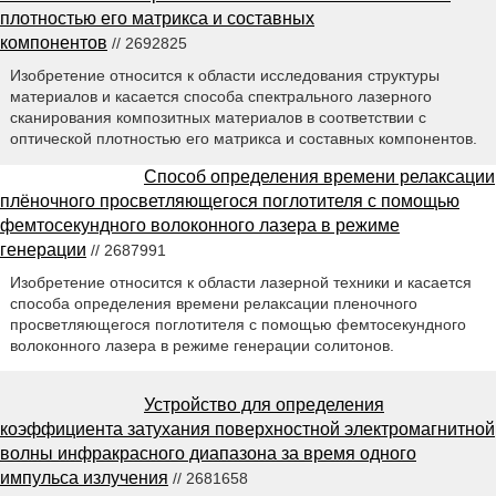
плотностью его матрикса и составных
компонентов
// 2692825
Изобретение относится к области исследования структуры
материалов и касается способа спектрального лазерного
сканирования композитных материалов в соответствии с
оптической плотностью его матрикса и составных компонентов.
Способ определения времени релаксации
плёночного просветляющегося поглотителя с помощью
фемтосекундного волоконного лазера в режиме
генерации
// 2687991
Изобретение относится к области лазерной техники и касается
способа определения времени релаксации пленочного
просветляющегося поглотителя с помощью фемтосекундного
волоконного лазера в режиме генерации солитонов.
Устройство для определения
коэффициента затухания поверхностной электромагнитной
волны инфракрасного диапазона за время одного
импульса излучения
// 2681658