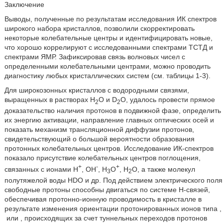
Заключение
Выводы, полученные по результатам исследования ИК спектров
широкого набора кристаллов, позволили скорректировать
некоторые колебательные центры и идентифицировать новые,
что хорошо коррелируют с исследованными спектрами ТСТД и
спектрами ЯМР. Зафиксировав связь волновых чисел с
определенными колебательными центрами, можно проводить
диагностику любых кристаллических систем (см. таблицы 1-3).
Для широкозонных кристаллов с водородными связями,
выращенных в растворах Н
О и D
O, удалось провести прямое
2
2
доказательство наличия протонов в подвижной фазе, определить
их энергию активации, направление главных оптических осей и
показать механизм трансляционной диффузии протонов,
свидетельствующий о большой вероятности образования
протонных колебательных центров. Исследование ИК-спектров
показало присутствие колебательных центров поглощения,
+
-
+
связанных с ионами Н
, ОН
, Н
О
, Н
О, а также молекул
3
2
полутяжелой воды HDO и др. Под действием электрического поля
свободные протоны способны двигаться по системе Н-связей,
обеспечивая протонно-ионную проводимость в кристалле в
результате изменения ориентации протонированных ионов типа
,
или
, происходящих за счет туннельных переходов протонов