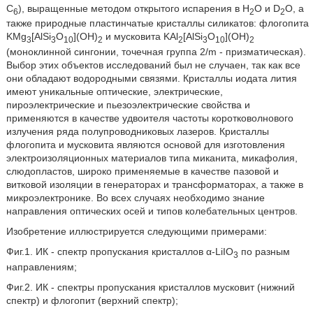
С
), выращенные методом открытого испарения в H
O и D
О, а
6
2
2
также природные пластинчатые кристаллы силикатов: флогопита
KMg
[AlSi
O
](OH)
и мусковита KAl
[AlSi
O
](OH)
3
3
10
2
2
3
10
2
(моноклинной сингонии, точечная группа 2/m - призматическая).
Выбор этих объектов исследований был не случаен, так как все
они обладают водородными связями. Кристаллы иодата лития
имеют уникальные оптические, электрические,
пироэлектрические и пьезоэлектрические свойства и
применяются в качестве удвоителя частоты коротковолнового
излучения ряда полупроводниковых лазеров. Кристаллы
флогопита и мусковита являются основой для изготовления
электроизоляционных материалов типа миканита, микафолия,
слюдопластов, широко применяемые в качестве пазовой и
витковой изоляции в генераторах и трансформаторах, а также в
микроэлектронике. Во всех случаях необходимо знание
направления оптических осей и типов колебательных центров.
Изобретение иллюстрируется следующими примерами:
Фиг.1. ИК - спектр пропускания кристаллов α-LiIО
по разным
3
направлениям;
Фиг.2. ИК - спектры пропускания кристаллов мусковит (нижний
спектр) и флогопит (верхний спектр);