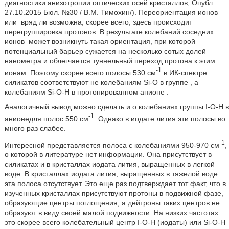
диагностики анизотропии оптических осей кристаллов; Опубл.
27.10.2015 Бюл. №30 / В.М. Тимохин/). Переориентация ионов
или
вряд ли возможна, скорее всего, здесь происходит
перегруппировка протонов. В результате колебаний соседних
ионов
может возникнуть такая ориентация, при которой
потенциальный барьер сужается на несколько сотых долей
нанометра и облегчается туннельный переход протона к этим
-1
ионам. Поэтому скорее всего полосы 530 см
в ИК-спектре
силикатов соответствуют не колебаниям Si-O в группе
, а
колебаниям Si-O-Н в протонированном анионе
.
Аналогичный вывод можно сделать и о колебаниях группы I-O-H в
-1
анионе
для полос 550 см
. Однако в иодате лития эти полосы во
много раз слабее.
-1
Интересной представляется полоса с колебаниями 950-970 см
,
о которой в литературе нет информации. Она присутствует в
силикатах и в кристаллах иодата лития, выращенных в легкой
воде. В кристаллах иодата лития, выращенных в тяжелой воде
эта полоса отсутствует. Это еще раз подтверждает тот факт, что в
изученных кристаллах присутствуют протоны в подвижной фазе,
образующие центры поглощения, а дейтроны таких центров не
образуют в виду своей малой подвижности. На низких частотах
это скорее всего колебательный центр I-O-H (иодаты) или Si-O-Н