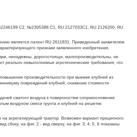
 №2246199 С2, №2305388 С1, RU 2127033С1, RU 2126200, RU
ению является патент RU 2611831. Приведенный заявителем
характеризующего признаки заявленного изобретения.
дки, ненадежны, дорогостоящи, малопроизводительны, не
ют реально невыполнимые агротехнические требования, что
 повышение производительности при выемке клубней из
 к минимуму повреждений клубней, снижение стоимости
одачей сжатого воздуха к поверхностям соприкосновения
тым воздухом смеси грунта и клубней на решетке
е на агрегатирующий трактор. Возможен вариант прицепного
 сбоку, на фиг. 2 - вид сверху, на фиг. 3, 4, 5, 6 показаны