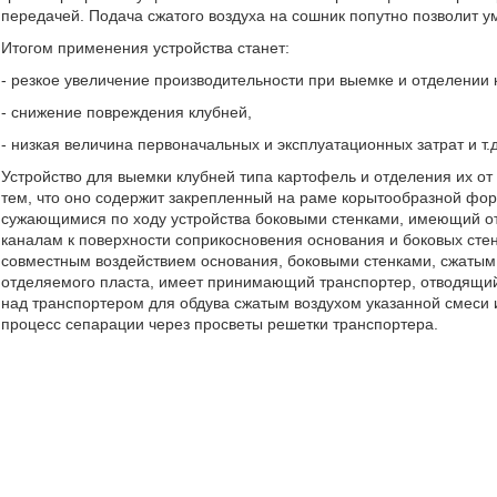
передачей. Подача сжатого воздуха на сошник попутно позволит ум
Итогом применения устройства станет:
- резкое увеличение производительности при выемке и отделении к
- снижение повреждения клубней,
- низкая величина первоначальных и эксплуатационных затрат и т.д
Устройство для выемки клубней типа картофель и отделения их о
тем, что оно содержит закрепленный на раме корытообразной фо
сужающимися по ходу устройства боковыми стенками, имеющий от
каналам к поверхности соприкосновения основания и боковых сте
совместным воздействием основания, боковыми стенками, сжатым
отделяемого пласта, имеет принимающий транспортер, отводящий
над транспортером для обдува сжатым воздухом указанной смеси 
процесс сепарации через просветы решетки транспортера.