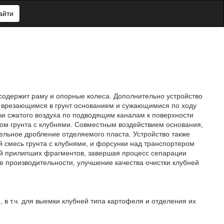
айти
о содержит раму и опорные колеса. Дополнительно устройство
 врезающимся в грунт основанием и сужающимися по ходу
чи сжатого воздуха по подводящим каналам к поверхности
ом грунта с клубнями. Совместным воздействием основания,
льное дробление отделяемого пласта. Устройство также
смесь грунта с клубнями, и форсунки над транспортером
ей прилипших фрагментов, завершая процесс сепарации
 производительности, улучшение качества очистки клубней
в т.ч. для выемки клубней типа картофеля и отделения их