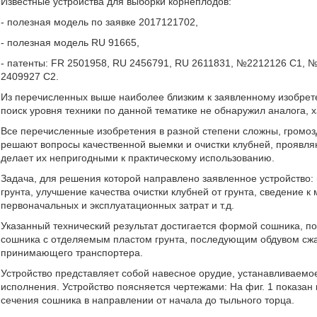
Известные устройства для выборки корнеплодов:
- полезная модель по заявке 2017121702,
- полезная модель RU 91665,
- патенты: FR 2501958, RU 2456791, RU 2611831, №2212126 С1,
2409927 С2.
Из перечисленных выше наиболее близким к заявленному изобрет
поиск уровня техники по данной тематике не обнаружил аналога, 
Все перечисленные изобретения в разной степени сложны, громоз
решают вопросы качественной выемки и очистки клубней, проявля
делает их непригодными к практическому использованию.
Задача, для решения которой направлено заявленное устройство:
грунта, улучшение качества очистки клубней от грунта, сведение
первоначальных и эксплуатационных затрат и т.д.
Указанный технический результат достигается формой сошника, п
сошника с отделяемым пластом грунта, последующим обдувом сжа
принимающего транспортера.
Устройство представляет собой навесное орудие, устанавливаемо
исполнения. Устройство поясняется чертежами: На фиг. 1 показан вид
сечения сошника в направлении от начала до тыльного торца.