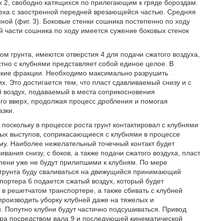
х 2, свободно катящихся по прилегающим к гряде бороздам.
меха с заостренной передней врезающейся частью. Средняя
ой (фиг. 3). Боковые стенки сошника постепенно по ходу
й части сошника по ходу имеется сужение боковых стенок
м грунта, имеются отверстия 4 для подачи сжатого воздуха,
тно с клубнями представляет собой единое целое. В
лкие фракции. Необходимо максимально разрушить
х. Это достигается тем, что пласт сдавливаемый снизу и с
й воздух, подаваемый в места соприкосновения
его вверх, продолжая процесс дробления и помогая
зки.
поскольку в процессе роста грунт контактировал с клубнями
рых выступов, соприкасающиеся с клубнями в процессе
рму. Наиболее нежелательный точечный контакт будет
вания снизу, с боков, а также подачи сжатого воздуха, пласт
епени уже не будут прилипшими к клубням. По мере
 грунта буду сваливаться на движущийся принимающий
портера 6 подается сжатый воздух, который будет
 в решетчатом транспортере, а также сбивать с клубней
роизводить уборку клубней даже на тяжелых и
 Попутно клубни будут частично подсушиваться. Привод
ора посредством вала 9 и последующей кинематической