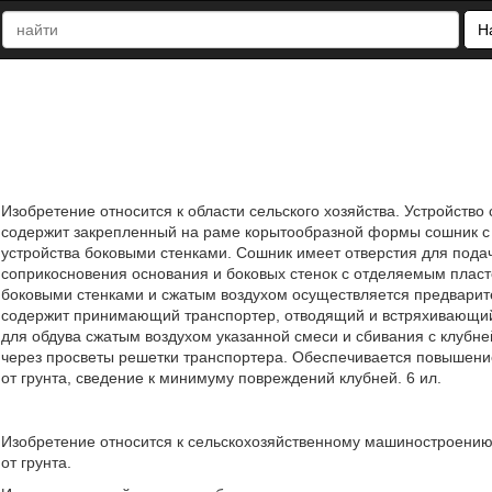
Н
Изобретение относится к области сельского хозяйства. Устройств
содержит закрепленный на раме корытообразной формы сошник с
устройства боковыми стенками. Сошник имеет отверстия для пода
соприкосновения основания и боковых стенок с отделяемым пласт
боковыми стенками и сжатым воздухом осуществляется предварите
содержит принимающий транспортер, отводящий и встряхивающий 
для обдува сжатым воздухом указанной смеси и сбивания с клубн
через просветы решетки транспортера. Обеспечивается повышение
от грунта, сведение к минимуму повреждений клубней. 6 ил.
Изобретение относится к сельскохозяйственному машиностроению, 
от грунта.