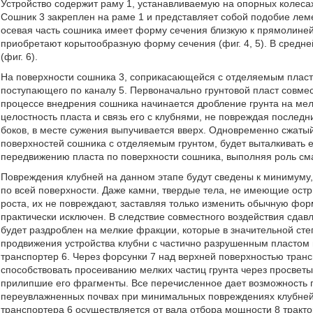
Устройство содержит раму 1, устанавливаемую на опорных колеса
Сошник 3 закреплен на раме 1 и представляет собой подобие ле
осевая часть сошника имеет форму сечения близкую к прямолинейн
приобретают корытообразную форму сечения (фиг. 4, 5). В средне
(фиг. 6).
На поверхности сошника 3, соприкасающейся с отделяемым пласто
поступающего по каналу 5. Первоначально грунтовой пласт совмес
процессе внедрения сошника начинается дробление грунта на ме
целостность пласта и связь его с клубнями, не повреждая последни
боков, в месте сужения выпучивается вверх. Одновременно сжаты
поверхностей сошника с отделяемым грунтом, будет выталкивать 
передвижению пласта по поверхности сошника, выполняя роль сма
Повреждения клубней на данном этапе будут сведены к минимуму, 
по всей поверхности. Даже камни, твердые тела, не имеющие ост
роста, их не повреждают, заставляя только изменить обычную фо
практически исключен. В следствие совместного воздействия сдавли
будет раздроблен на мелкие фракции, которые в значительной ст
продвижения устройства клубни с частично разрушенным пластом
транспортер 6. Через форсунки 7 над верхней поверхностью транс
способствовать просеиванию мелких частиц грунта через просветы
прилипшие его фрагменты. Все перечисленное дает возможность п
переувлажненных почвах при минимальных повреждениях клубней.
транспортера 6 осуществляется от вала отбора мощности 8 тракт