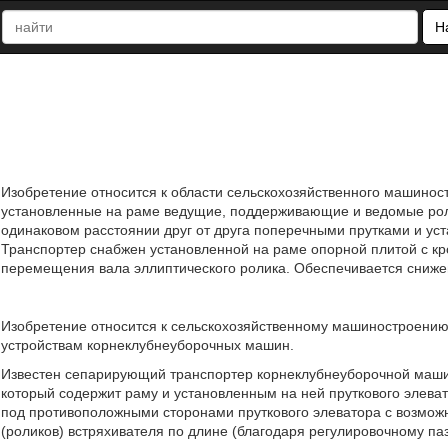
Н
Изобретение относится к области сельскохозяйственного машино
установленные на раме ведущие, поддерживающие и ведомые рол
одинаковом расстоянии друг от друга поперечными прутками и у
Транспортер снабжен установленной на раме опорной плитой с к
перемещения вала эллиптического ролика. Обеспечивается снижен
Изобретение относится к сельскохозяйственному машиностроени
устройствам корнеклубнеуборочных машин.
Известен сепарирующий транспортер корнеклубнеуборочной машины
который содержит раму и установленным на ней пруткового элева
под противоположными сторонами пруткового элеватора с возмо
(роликов) встряхивателя по длине (благодаря регулировочному паз