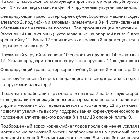
На фиг. 1 изображен сепарирующий транспортер корнеклубнеуборочн
фиг. 3 - то же, вид сзади; на фиг. 4 - пружинный упругий механизм
Сепарирующий транспортер корнеклубнеуборочной машины содер
элеватор 2, под гибкими тяговыми элементами 3 и 4 установлены
обеспечивают натяжение полотна. Под просеивающим прутковым 
(пассивный или активный), установленные на опорной плите 9 пр
кронштейну 11. Валы 12 эллиптических роликов 8 перемещаются в
пруткового элеватора 2.
Пружинный упругий механизм 10 состоит из пружины 14, охватыва
17. Усилие предварительного нагружения пружины 14 создается с
Сепарирующий транспортер корнеклубнеуборочной машины рабо
Корнеклубненосный ворох с подающего транспортера или с подкап
на прутковый элеватор 2.
В результате набегания пруткового элеватора 2 на большую сторо
от воздействия корнеклубненосного вороха при повороте эллиптич
упругий механизм 10, перемещается по кронштейну 11 и увлекает э
позволяет увеличить высоту подбрасывания корнеклубненосного во
положения эллиптического ролика 8 в пазу 13 опорной плиты 9.
Подброшенный ворох корнеклубнеплодов после снижения усилия в
максимально возможной высоты подбрасывания на прутковый элева
меньшей стороной В эллиптического ролика 8 и воздействии пруж