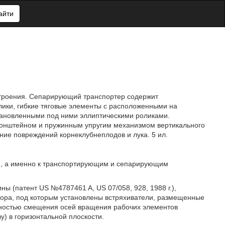
айти
строения. Сепарирующий транспортер содержит
ики, гибкие тяговые элементы с расположенными на
становленными под ними эллиптическими роликами.
ронштейном и пружинным упругим механизмом вертикального
ие повреждений корнеклубнеплодов и лука. 5 ил.
ю, а именно к транспортирующим и сепарирующим
 (патент US №4787461 A, US 07/058, 928, 1988 г.),
тора, под которым установлены встряхиватели, размещенные
жностью смещения осей вращения рабочих элементов
у) в горизонтальной плоскости.