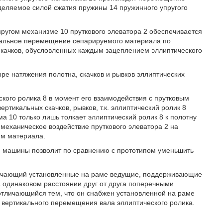
деляемое силой сжатия пружины 14 пружинного упругого
ругом механизме 10 пруткового элеватора 2 обеспечивается
икальное перемещение сепарируемого материала по
 скачков, обусловленных каждым зацеплением эллиптического
ыре натяжения полотна, скачков и рывков эллиптических
кого ролика 8 в момент его взаимодействия с прутковым
ртикальных скачков, рывков, т.к. эллиптический ролик 8
а 10 только лишь толкает эллиптический ролик 8 к полотну
механическое воздействие пруткового элеватора 2 на
ем материала.
 машины позволит по сравнению с прототипом уменьшить
ючающий установленные на раме ведущие, поддерживающие
 одинаковом расстоянии друг от друга поперечными
отличающийся тем, что он снабжен установленной на раме
вертикального перемещения вала эллиптического ролика.