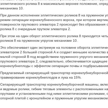
эллиптического ролика 8 в максимально верхнее положение, опре
механизма 10.
При данном исполнении эллиптических роликов 8 на пружинном уп
режим сепарации корнеклубненосного вороха, при котором верт
поверхности пруткового элеватора 2 происходит без образования
ролика 8 с очередным прутком элеватора 2.
При этом на один оборот эллиптического ролика 8 приходится чет
роликов 8 на пружинном упругом механизме 10.
Это обеспечивает один экстремум на половине оборота эллиптичес
элеватором 2 большей стороной А и создает меньшее количество ве
малой стороной В под воздействием пружинного упругого механизм
пруткового элеватора 2, следовательно, обеспечивается щадящее 
корнеклубнеплоды с эффектом сепарации почвы и подбрасывани
Предлагаемый сепарирующий транспортер корнеклубнеуборочной
травмирование корнеклубнеплодов и лука на 15%.
Сепарирующий транспортер корнеклубнеуборочной машины, вкл
и ведомые ролики, гибкие тяговые элементы с расположенными на
прутками и установленными под ними эллиптическими роликами, 
опорной плитой с кронштейном и пружинным упругим механизмом 