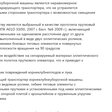
неуборочной машины является неравномерное
арирующего транспортера, что не устраняется
ыми сторонами транспортера с возможностью смещения
тву является выбранный в качестве прототипа прутковый
К A01D 33/00, 2007 г, Бюл. №6 2009 г.), включающий
женными на одинаковом расстоянии друг от друга
выполненный в виде двух эллиптических роликов,
мками боковых тяговых элементов и повернутых
плоскости вращения на 90 градусов.
ое воздействие на сепарируемый материал эллиптического
 полотна пруткового элеватора, что и приводит к
ие повреждений корнеклубнеплодов и лука.
ующий транспортер корнеклубнеуборочной машины,
ведомые ролики, гибкие тяговые элементы с
чными прутками и установленными под ними эллиптическими
е опорной плитой с кронштейном и пружинным упругим
ика.