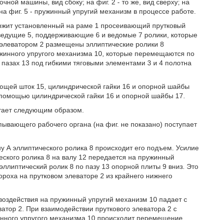
ой машины, вид сбоку; на фиг. 2 - то же, вид сверху; на
; на фиг. 5 - пружинный упругий механизм в процессе работе.
жит установленный на раме 1 просеивающий прутковый
 ведущие 5, поддерживающие 6 и ведомые 7 ролики, которые
элеватором 2 размещены эллиптические ролики 8
ужинного упругого механизма 10, которые перемещаются по
 пазах 13 под гибкими тяговыми элементами 3 и 4 полотна
ющей шток 15, цилиндрической гайки 16 и опорной шайбы
 помощью цилиндрической гайки 16 и опорной шайбы 17.
тает следующим образом.
ывающего рабочего органа (на фиг. не показано) поступает
ну А эллиптического ролика 8 происходит его подъем. Усилие
еского ролика 8 на валу 12 передается на пружинный
ллиптический ролик 8 по пазу 13 опорной плиты 9 вниз. Это
роха на прутковом элеваторе 2 из крайнего нижнего
оздействия на пружинный упругий механизм 10 падает с
тор 2. При взаимодействии пруткового элеватора 2 с
инного упругого механизма 10 происходит перемещение