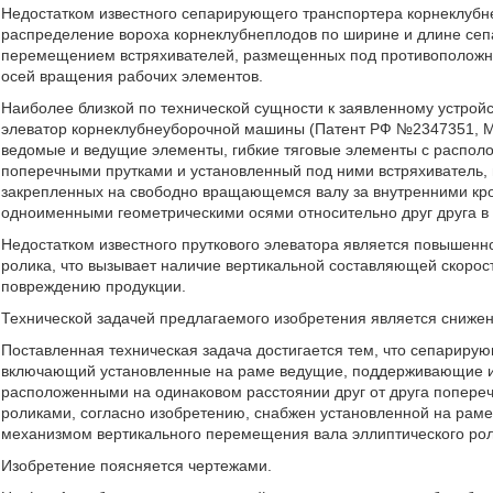
Недостатком известного сепарирующего транспортера корнеклуб
распределение вороха корнеклубнеплодов по ширине и длине сеп
перемещением встряхивателей, размещенных под противоположн
осей вращения рабочих элементов.
Наиболее близкой по технической сущности к заявленному устройс
элеватор корнеклубнеуборочной машины (Патент РФ №2347351, МП
ведомые и ведущие элементы, гибкие тяговые элементы с располо
поперечными прутками и установленный под ними встряхиватель, 
закрепленных на свободно вращающемся валу за внутренними кро
одноименными геометрическими осями относительно друг друга в 
Недостатком известного пруткового элеватора является повышенн
ролика, что вызывает наличие вертикальной составляющей скорости
повреждению продукции.
Технической задачей предлагаемого изобретения является снижен
Поставленная техническая задача достигается тем, что сепарир
включающий установленные на раме ведущие, поддерживающие и 
расположенными на одинаковом расстоянии друг от друга попере
роликами, согласно изобретению, снабжен установленной на рам
механизмом вертикального перемещения вала эллиптического рол
Изобретение поясняется чертежами.