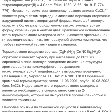
тетрахлорокупрат(II) // J.Chem.Educ. 1989. V. 66. No. 9. P. 774-
2-
776). Искажение геометрии галогенокупратного аниона CuCl
4
является результатом термодинамического перехода стерически
затруденной низкотемпературной формы, имеющей зеленую
окраску, в более разупорядоченную высокотемпературную
форму, окрашенную в желтый цвет. Практическое использование
этого термохромного материала ограничивается чрезвычайной
гигроскопичностью низкотемпературной формы комплекса, что
требует вакуумной герметизации материала.
Термохромное вещество состава (C
H
N
)
[Cr(NCS)
]⋅H
O
5
7
2
3
6
2
обратимо изменяет окраску при нагревании до 80°С из
сиреневой в сине-зеленую вследствие искажения структуры
хромофора из-за полиморфного превращения
низкотемпературной модификации в высокотемпературную
(Мезенцев К.В., Черкасова Т.Г. Пат. 2167081 РФ // Обратимый
хромовый термоиндикатор; заявл. 11.03.2001, опубл. 10.08.2002,
бюл. №22). Недостатком этого термохромного материала
является необходимость специального синтеза 2-
аминопиридина, который не выпускается промышленностью и
является токсичным.
Наиболее близким по технической сущности к заявляемому
изобретению являются термохромные материалы [Ln(C
H
SO)
]