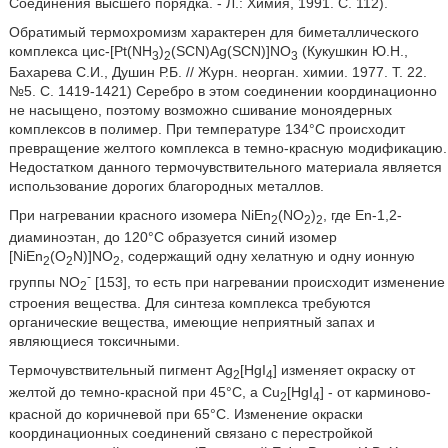
Соединения высшего порядка. - Л.: Химия, 1991. С. 112).
Обратимый термохромизм характерен для биметаллического
комплекса цис-[Pt(NH
)
(SCN)Ag(SCN)]NO
(Кукушкин Ю.Н.,
3
2
3
Бахарева С.И., Душин Р.Б. // Журн. неорган. химии. 1977. Т. 22.
№5. С. 1419-1421) Серебро в этом соединении координационно
не насыщено, поэтому возможно сшивание моноядерных
комплексов в полимер. При температуре 134°С происходит
превращение желтого комплекса в темно-красную модификацию.
Недостатком данного термочувствительного материала является
использование дорогих благородных металлов.
При нагревании красного изомера NiEn
(NO
)
, где En-1,2-
2
2
2
диаминоэтан, до 120°С образуется синий изомер
[NiEn
(O
N)]NO
, содержащий одну хелатную и одну ионную
2
2
2
-
группы NO
[153], то есть при нагревании происходит изменение
2
строения вещества. Для синтеза комплекса требуются
органические вещества, имеющие неприятный запах и
являющиеся токсичными.
Термочувствительный пигмент Ag
[HgI
] изменяет окраску от
2
4
желтой до темно-красной при 45°С, a Cu
[HgI
] - от карминово-
2
4
красной до коричневой при 65°С. Изменение окраски
координационных соединений связано с перестройкой