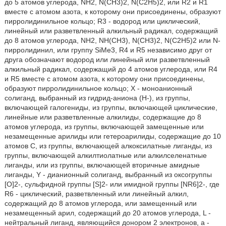
до 5 атомов углерода, NH2, N(CH3)2, N(C2H5)2, или R2 и R1
вместе с атомом азота, к которому они присоединены, образуют
пирролидинильное кольцо; R3 - водород или циклический,
линейный или разветвленный алкильный радикал, содержащий
до 8 атомов углерода, NH2, NH(CH3), N(CH3)2, N(C2H5)2 или N-
пирролидинил, или группу SiMe3, R4 и R5 независимо друг от
друга обозначают водород или линейный или разветвленный
алкильный радикал, содержащий до 4 атомов углерода, или R4
и R5 вместе с атомом азота, к которому они присоединены,
образуют пирролидинильное кольцо; X - моноанионный
солиганд, выбранный из гидрид-аниона (Н-), из группы,
включающей галогениды, из группы, включающей циклические,
линейные или разветвленные алкилиды, содержащие до 8
атомов углерода, из группы, включающей замещенные или
незамещенные арилиды или гетероарилиды, содержащие до 10
атомов С, из группы, включающей алкоксилатные лиганды, из
группы, включающей алкилтиолатные или алкилселенатные
лиганды, или из группы, включающей вторичные амидные
лиганды, Y - дианионный солиганд, выбранный из оксогруппы
[О]2-, сульфидной группы [S]2- или имидной группы [NR6]2-, где
R6 - циклический, разветвленный или линейный алкил,
содержащий до 8 атомов углерода, или замещенный или
незамещенный арил, содержащий до 20 атомов углерода, L -
нейтральный лиганд, являющийся донором 2 электронов, а -