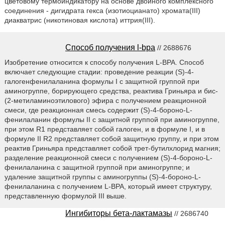
цветовому термоиндикатору на основе двойного комплексного
соединения - дигидрата гекса (изотиоцианато) хромата(III)
диакватрис (никотиновая кислота) иттрия(III).
Способ получения l-bpa
// 2688676
Изобретение относится к способу получения L-BPA. Способ
включает следующие стадии: проведение реакции (S)-4-
галогенфенилаланина формулы I с защитной группой при
аминогруппе, борирующего средства, реактива Гриньяра и бис-
(2-метиламиноэтилового) эфира с получением реакционной
смеси, где реакционная смесь содержит (S)-4-бороно-L-
фенилаланин формулы II с защитной группой при аминогруппе,
при этом R1 представляет собой галоген, и в формуле I, и в
формуле II R2 представляет собой защитную группу, и при этом
реактив Гриньяра представляет собой трет-бутилхлорид магния;
разделение реакционной смеси с получением (S)-4-бороно-L-
фенилаланина с защитной группой при аминогруппе; и
удаление защитной группы с аминогруппы (S)-4-бороно-L-
фенилаланина с получением L-BPA, который имеет структуру,
представленную формулой III выше.
Ингибиторы бета-лактамазы
// 2686740