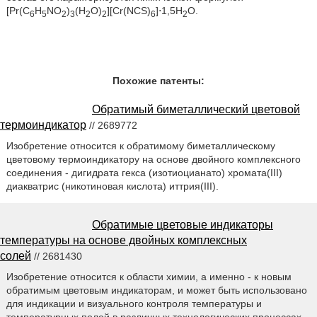
[Pr(C
H
NO
)
(H
O)
][Cr(NCS)
]⋅1,5H
O.
6
5
2
3
2
2
6
2
Похожие патенты:
Обратимый биметаллический цветовой
термоиндикатор
// 2689772
Изобретение относится к обратимому биметаллическому
цветовому термоиндикатору на основе двойного комплексного
соединения - дигидрата гекса (изотиоцианато) хромата(III)
диакватрис (никотиновая кислота) иттрия(III).
Обратимые цветовые индикаторы
температуры на основе двойных комплексных
солей
// 2681430
Изобретение относится к области химии, а именно - к новым
обратимым цветовым индикаторам, и может быть использовано
для индикации и визуального контроля температуры и
температурных полей в различных технологических процессах.