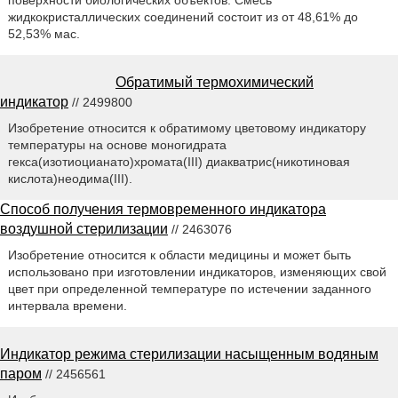
поверхности биологических объектов. Смесь
жидкокристаллических соединений состоит из от 48,61% до
52,53% мас.
Обратимый термохимический
индикатор
// 2499800
Изобретение относится к обратимому цветовому индикатору
температуры на основе моногидрата
гекса(изотиоцианато)хромата(III) диакватрис(никотиновая
кислота)неодима(III).
Способ получения термовременного индикатора
воздушной стерилизации
// 2463076
Изобретение относится к области медицины и может быть
использовано при изготовлении индикаторов, изменяющих свой
цвет при определенной температуре по истечении заданного
интервала времени.
Индикатор режима стерилизации насыщенным водяным
паром
// 2456561