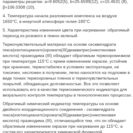
параметры решетки: а=9.6052(5), b=25.6599(12), с=15.4631 (8),
β=106.0308 (10),
4. Температура начала разложения комплекса на воздухе
1650°С, в инертной атмосфере гелия-180°С.
5. Характеристика изменения цвета при нагревании: обратимый
переход из розового в темно-зеленый.
Термочувствительный материал на основе сесквигидрата
гекса(изотиоцианато)хромата(III)диакватрис(никотиновая
кислота) празеодима (III) обладает обратимым термохромизмом
при температуре 115°С с ярким изменением окраски, устойчив
при хранении, термостабилен в условиях эксплуатации, не
токсичен, несложен в получении, легко наносятся на подложки в
виде тонких термохромных пленок и термочувствительных
покрытий, обладающих долговечностью. Все это позволяет
использовать его в качестве термохимического индикатора для
визуального контроля температуры в технологических процессах.
Обратимый химический индикатор температуры на основе
двойного координационного соединения - сесквигидрата
гекса(изотиоцианато)хромата(III)диакватрис(никотиновая
кислота) празеодима (III), отличающийся тем, что он обладает
обратимым изменением окраски при нагревании до 115°С, а
состав его характеризуется химической формулой