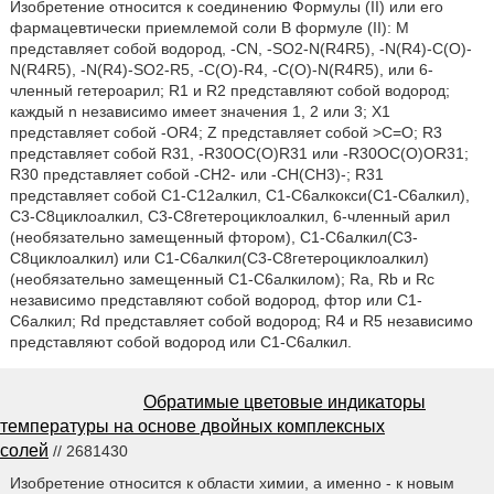
Изобретение относится к соединению Формулы (II) или его
фармацевтически приемлемой соли В формуле (II): М
представляет собой водород, -CN, -SO2-N(R4R5), -N(R4)-C(O)-
N(R4R5), -N(R4)-SO2-R5, -C(O)-R4, -C(O)-N(R4R5), или 6-
членный гетероарил; R1 и R2 представляют собой водород;
каждый n независимо имеет значения 1, 2 или 3; X1
представляет собой -OR4; Z представляет собой >С=O; R3
представляет собой R31, -R30OC(O)R31 или -R30OC(O)OR31;
R30 представляет собой -CH2- или -СН(СН3)-; R31
представляет собой C1-С12алкил, С1-С6алкокси(С1-С6алкил),
С3-С8циклоалкил, С3-С8гетероциклоалкил, 6-членный арил
(необязательно замещенный фтором), C1-С6алкил(С3-
С8циклоалкил) или С1-С6алкил(С3-С8гетероциклоалкил)
(необязательно замещенный C1-С6алкилом); Ra, Rb и Rc
независимо представляют собой водород, фтор или C1-
С6алкил; Rd представляет собой водород; R4 и R5 независимо
представляют собой водород или C1-С6алкил.
Обратимые цветовые индикаторы
температуры на основе двойных комплексных
солей
// 2681430
Изобретение относится к области химии, а именно - к новым