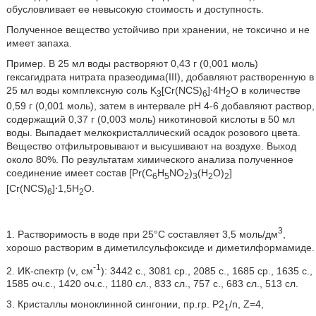
обусловливает ее невысокую стоимость и доступность.
Полученное вещество устойчиво при хранении, не токсично и не
имеет запаха.
Пример. В 25 мл воды растворяют 0,43 г (0,001 моль)
гексагидрата нитрата празеодима(III), добавляют растворенную в
25 мл воды комплексную соль K
[Cr(NCS)
]⋅4H
O в количестве
3
6
2
0,59 г (0,001 моль), затем в интервале рН 4-6 добавляют раствор,
содержащий 0,37 г (0,003 моль) никотиновой кислоты в 50 мл
воды. Выпадает мелкокристаллический осадок розового цвета.
Вещество отфильтровывают и высушивают на воздухе. Выход
около 80%. По результатам химического анализа полученное
соединение имеет состав [Pr(C
H
NO
)
(H
O)
]
6
5
2
3
2
2
[Cr(NCS)
]⋅1,5H
O.
6
2
3
1. Растворимость в воде при 25°С составляет 3,5 моль/дм
,
хорошо растворим в диметилсульфоксиде и диметилформамиде.
-1
2. ИК-спектр (ν, см
): 3442 с., 3081 ср., 2085 с., 1685 ср., 1635 с.,
1585 оч.с., 1420 оч.с., 1180 сл., 833 сл., 757 с., 683 сл., 513 сл.
3. Кристаллы моноклинной сингонии, пр.гр. P2
/n, Z=4,
1