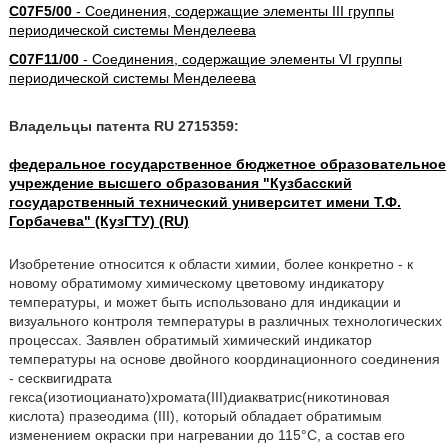
C07F5/00
- Соединения, содержащие элементы III группы
периодической системы Менделеева
C07F11/00
- Соединения, содержащие элементы VI группы
периодической системы Менделеева
Владельцы патента RU 2715359:
федеральное государственное бюджетное образовательное
учреждение высшего образования "Кузбасский
государственный технический университет имени Т.Ф.
Горбачева" (КузГТУ) (RU)
Изобретение относится к области химии, более конкретно - к
новому обратимому химическому цветовому индикатору
температуры, и может быть использовано для индикации и
визуального контроля температуры в различных технологических
процессах. Заявлен обратимый химический индикатор
температуры на основе двойного координационного соединения
- сесквигидрата
гекса(изотиоцианато)хромата(III)диакватрис(никотиновая
кислота) празеодима (III), который обладает обратимым
изменением окраски при нагревании до 115°С, а состав его