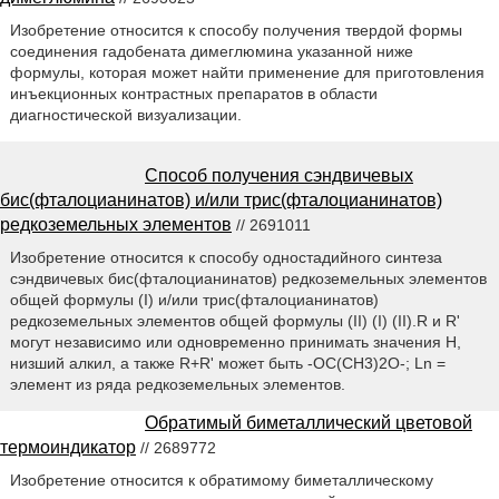
Изобретение относится к способу получения твердой формы
соединения гадобената димеглюмина указанной ниже
формулы, которая может найти применение для приготовления
инъекционных контрастных препаратов в области
диагностической визуализации.
Способ получения сэндвичевых
бис(фталоцианинатов) и/или трис(фталоцианинатов)
редкоземельных элементов
// 2691011
Изобретение относится к способу одностадийного синтеза
сэндвичевых бис(фталоцианинатов) редкоземельных элементов
общей формулы (I) и/или трис(фталоцианинатов)
редкоземельных элементов общей формулы (II) (I) (II).R и R'
могут независимо или одновременно принимать значения H,
низший алкил, а также R+R' может быть -ОС(СН3)2О-; Ln =
элемент из ряда редкоземельных элементов.
Обратимый биметаллический цветовой
термоиндикатор
// 2689772
Изобретение относится к обратимому биметаллическому