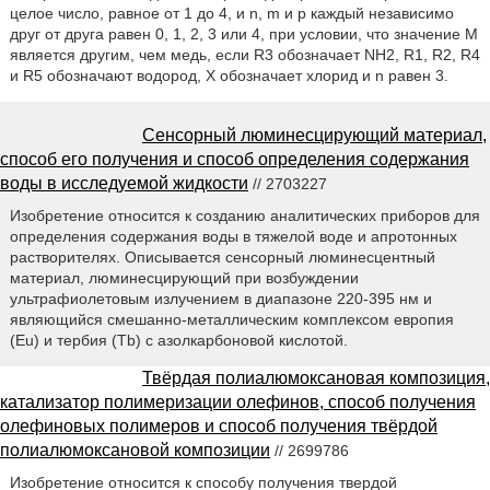
целое число, равное от 1 до 4, и n, m и p каждый независимо
друг от друга равен 0, 1, 2, 3 или 4, при условии, что значение М
является другим, чем медь, если R3 обозначает NH2, R1, R2, R4
и R5 обозначают водород, X обозначает хлорид и n равен 3.
Сенсорный люминесцирующий материал,
способ его получения и способ определения содержания
воды в исследуемой жидкости
// 2703227
Изобретение относится к созданию аналитических приборов для
определения содержания воды в тяжелой воде и апротонных
растворителях. Описывается сенсорный люминесцентный
материал, люминесцирующий при возбуждении
ультрафиолетовым излучением в диапазоне 220-395 нм и
являющийся смешанно-металлическим комплексом европия
(Eu) и тербия (Tb) с азолкарбоновой кислотой.
Твёрдая полиалюмоксановая композиция,
катализатор полимеризации олефинов, способ получения
олефиновых полимеров и способ получения твёрдой
полиалюмоксановой композиции
// 2699786
Изобретение относится к способу получения твердой