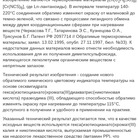
2
6
8
[Cr(NCS)
], где Ln-лантаноиды). В интервале температур 140-
6
220°С соединения обратимо изменяют окраску от малиновой до
темно-зеленой, что связано с процессами лигандного обмена
между двумя координационными сферами при нагревании
веществ (Черкасова Т.Г., Татаринова Э.С., Кузнецова О.А.,
Трясунов Б.Г. Патент РФ 2097714 // Обратимые термохромные
материалы; заявл. 13.02.1995, опубл. 27.11.1997, бюл. №33). К
недостаткам данных материалов можно отнести необходимость
использования для их получения диметилсульфоксида,
являющегося легколетучим органическим веществом с
непрятным запахом.
Технический результат изобретения - создание нового
обратимого химического цветовому индикатора температуры на
основе сесквигидрата
гекса(изотиоцианато)хромата(III)диакватрис(никотиновая
кислота) празеодима (III), обладающего способностью обратимо
изменять окраску при нагревании до температуры 115°С,
доступного в получении и удобного в применении на практике.
Указанный технический результат достигается тем, что в качестве
исходных веществ используются гекса(изотиоцианато)хромат(III)
калия и никотиновая кислота, выпускаемая промышленностью
как недорогое лекарственное средство (витамин РР), что