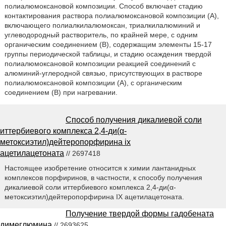
полиалюмоксановой композиции. Способ включает стадию
контактирования раствора полиалюмоксановой композиции (А),
включающего полиалкилалюмоксан, триалкилалюминий и
углеводородный растворитель, по крайней мере, с одним
органическим соединением (В), содержащим элементы 15-17
группы периодической таблицы, и стадию осаждения твердой
полиалюмоксановой композиции реакцией соединений с
алюминий-углеродной связью, присутствующих в растворе
полиалюмоксановой композиции (А), с органическим
соединением (В) при нагревании.
Способ получения дикалиевой соли
иттербиевого комплекса 2,4-ди(α-
метоксиэтил)дейтеропорфирина ix
ацетилацетоната
// 2697418
Настоящее изобретение относится к химии лантанидных
комплексов порфиринов, в частности, к способу получения
дикалиевой соли иттербиевого комплекса 2,4-ди(α-
метоксиэтил)дейтеропорфирина IX ацетилацетоната.
Получение твердой формы гадобената
димеглюмина
// 2693625