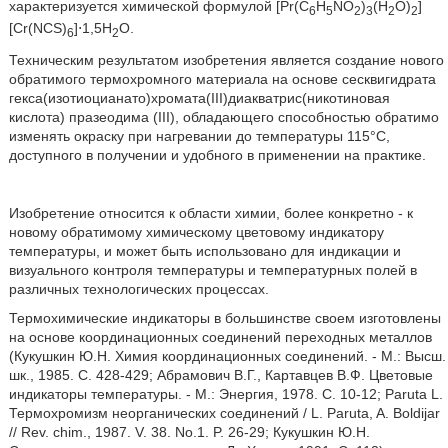
характеризуется химической формулой [Pr(C
H
NO
)
(H
O)
]
6
5
2
3
2
2
[Cr(NCS)
]⋅1,5H
O.
6
2
Техническим результатом изобретения является создание нового
обратимого термохромного материала на основе сесквигидрата
гекса(изотиоцианато)хромата(III)диакватрис(никотиновая
кислота) празеодима (III), обладающего способностью обратимо
изменять окраску при нагревании до температуры 115°С,
доступного в получении и удобного в применении на практике.
Изобретение относится к области химии, более конкретно - к
новому обратимому химическому цветовому индикатору
температуры, и может быть использовано для индикации и
визуального контроля температуры и температурных полей в
различных технологических процессах.
Термохимические индикаторы в большинстве своем изготовлены
на основе координационных соединений переходных металлов
(Кукушкин Ю.Н. Химия координационных соединений. - М.: Высш.
шк., 1985. С. 428-429; Абрамович В.Г., Картавцев В.Ф. Цветовые
индикаторы температуры. - М.: Энергия, 1978. С. 10-12; Paruta L.
Термохромизм неорганических соединений / L. Paruta, A. Boldijar
// Rev. chim., 1987. V. 38. No.1. P. 26-29; Кукушкин Ю.Н.