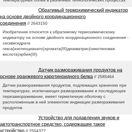
Обратимый термохимический индикатор
на основе двойного координационного
соединения
// 2643150
Изобретение относится к обратимому термохимическому
индикатору на основе двойного координационного соединения -
сесквигидрата
гекса(изотиоцианато)хромата(III)диакватрис(никотиновая
кислота)эрбия(III).
Датчик размораживания продуктов на
основе оранжевого каротиноидного белка
// 2585464
Датчик размораживания продуктов, подлежащих хранению при
температурах, исключающих размораживание и последующее
перезамораживание, имеет герметичную оболочку с
расположенным в ней элементом индикации размораживания
продуктов.
Устройство для подавления звуков и
автотранспортное средство, содержащее такое
устройство
// 2554372