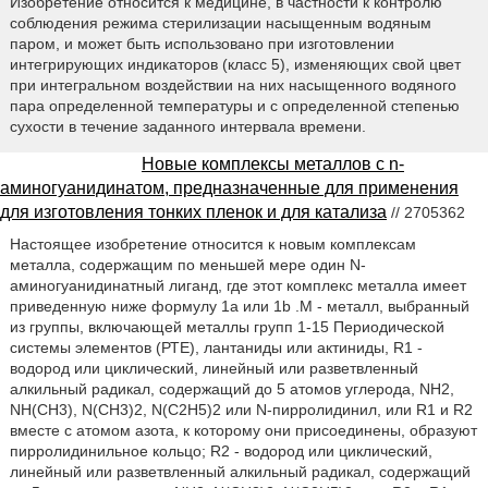
Изобретение относится к медицине, в частности к контролю
соблюдения режима стерилизации насыщенным водяным
паром, и может быть использовано при изготовлении
интегрирующих индикаторов (класс 5), изменяющих свой цвет
при интегральном воздействии на них насыщенного водяного
пара определенной температуры и с определенной степенью
сухости в течение заданного интервала времени.
Новые комплексы металлов с n-
аминогуанидинатом, предназначенные для применения
для изготовления тонких пленок и для катализа
// 2705362
Настоящее изобретение относится к новым комплексам
металла, содержащим по меньшей мере один N-
аминогуанидинатный лиганд, где этот комплекс металла имеет
приведенную ниже формулу 1а или 1b .М - металл, выбранный
из группы, включающей металлы групп 1-15 Периодической
системы элементов (РТЕ), лантаниды или актиниды, R1 -
водород или циклический, линейный или разветвленный
алкильный радикал, содержащий до 5 атомов углерода, NH2,
NH(CH3), N(CH3)2, N(C2H5)2 или N-пирролидинил, или R1 и R2
вместе с атомом азота, к которому они присоединены, образуют
пирролидинильное кольцо; R2 - водород или циклический,
линейный или разветвленный алкильный радикал, содержащий