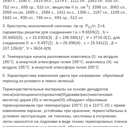
1690 с., 1590 с., 1415 оч.с., 1379 с., 1112 сл., 1043 сл., 835 сл.,
-1
752 оч.с., 695 ср., 515 сл.; вещества II (ν, см
): 3398 сл., 3063 сл.,
2058 оч.сю, 1689 с., 1584 с., 1411 оч.с., 1366 с., 1187 сл., 1109 сл.,
1042 сл., 830 сл., 746 оч.с., 691 ср., 512 сл.
3. Кристаллы моноклинной сингонии, пр.гр. Р
/n, Z=4,
21
параметры решетки для соединения I:а = 9.6559(2)
, b =
25.8492(5)
, с = 15.5303(3)
, β = 106.586(1)°, V = 3715.0(1)
; для
соединения II: а = 9.497(2)
, b = 25.696(4)
, с = 15.541(2)
, β =
107.126(4)°, V = 3624.4(9)
4. Температура начала разложения комплекса (I): на воздухе
185°С, в инертной атмосфере гелия 195°С; комплекса (II): на
воздухе 195°С, в инертной атмосфере гелия 205°С
5. Характеристика изменения цвета при нагревании: обратимый
переход из розового в темно-зеленый.
Термочувствительные материалы на основе дигидратов
гекса(изотиоцианато)хроматов(III)диакватрис(никотиновая
кислота) церия (III) и лютеция(III) обладают обратимым
термохромизмом при температурах 100°С (I) и 110°С (II) с ярким
изменением окраски, устойчивы при хранении, термостабильны в
условиях эксплуатации, не токсичны, несложны в получении,
легко наносятся на подложки в виде тонких термохромных пленок
и термочувствительных покрытий, обладающих долговечностью.