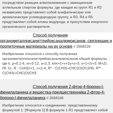
посредством реакции алкилалюминия с замещенным
аллильным спиртом формулы ,где каждая из групп R1 и R2
независимо представляет собой алифатическую или
ароматическую углеводородную группу, и R3, R4 и R5
представляют собой атомы водорода, в присутствии инертного
органического растворителя.
Способ получения
органометаллоксаниттрийоксаналюмоксанов, связующие и
пропиточные материалы на их основе
// 2668226
Изобретение относится к способу получения
органометаллоксаниттрийоксаналюмоксанов общей формулы: ,
где k, р=0,1-6, m=3-12; а=2,3; k/m+1+х+2у+z=3; s+1+2r=3; M=Zr,
Hf, Cr; R - CnH2n+1, n=2-4; R* - C(CH3)=CHC(O)OC2H5; R** -
C(CH3)=CHC(O)CH3.
Способ получения 2-фтор-4-бороно-l-
фенилаланина и вещества-предшественника 2-фтор-4-
бороно-l-фенилаланина
// 2668166
Изобретение относится к соединению, представленному
формулой 1: [Формула 1] В формуле 1 R1 представляет собой