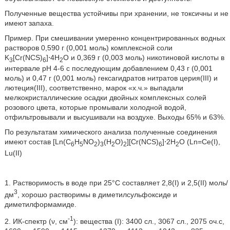
Полученные вещества устойчивы при хранении, не токсичны и не
имеют запаха.
Пример. При смешивании умеренно концентрированных водных
растворов 0,590 г (0,001 моль) комплексной соли
K
[Cr(NCS)
]⋅4H
O и 0,369 г (0,003 моль) никотиновой кислоты в
3
6
2
интервале рН 4-6 с последующим добавлением 0,43 г (0,001
моль) и 0,47 г (0,001 моль) гексагидратов нитратов церия(III) и
лютеция(III), соответственно, марок «х.ч.» выпадали
мелкокристаллические осадки двойных комплексных солей
розового цвета, которые промывали холодной водой,
отфильтровывали и высушивали на воздухе. Выходы 65% и 63%.
По результатам химического анализа полученные соединения
имеют состав [Ln(C
H
NO
)
(H
O)
][Cr(NCS)
]⋅2H
O (Ln=Ce(I),
6
5
2
3
2
2
6
2
Lu(II)
1. Растворимость в воде при 25°С составляет 2,8(I) и 2,5(II) моль/
3
дм
, хорошо растворимы в диметилсульфоксиде и
диметилформамиде.
-1
2. ИК-спектр (ν, см
): вещества (I): 3400 сл., 3067 сл., 2075 оч.с,