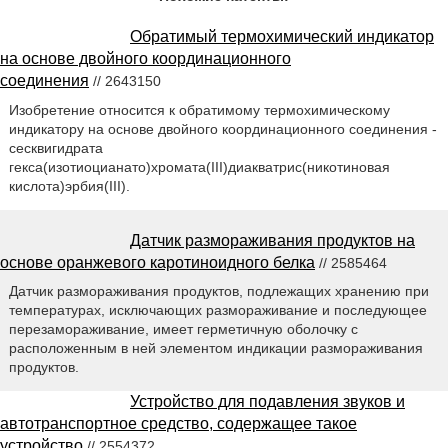
Обратимый термохимический индикатор
на основе двойного координационного
соединения
// 2643150
Изобретение относится к обратимому термохимическому
индикатору на основе двойного координационного соединения -
сесквигидрата
гекса(изотиоцианато)хромата(III)диакватрис(никотиновая
кислота)эрбия(III).
Датчик размораживания продуктов на
основе оранжевого каротиноидного белка
// 2585464
Датчик размораживания продуктов, подлежащих хранению при
температурах, исключающих размораживание и последующее
перезамораживание, имеет герметичную оболочку с
расположенным в ней элементом индикации размораживания
продуктов.
Устройство для подавления звуков и
автотранспортное средство, содержащее такое
устройство
// 2554372