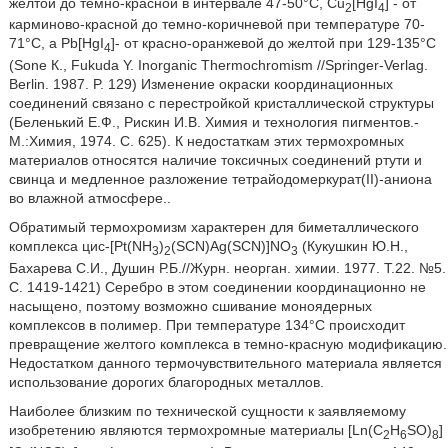
желтой до темно-красной в интервале 47-50°С, Cu
[HgI
] - от
2
4
карминово-красной до темно-коричневой при температуре 70-
71°С, a Pb[HgI
]- от красно-оранжевой до желтой при 129-135°С
4
(Sone К., Fukuda Y. Inorganic Thermochromism //Springer-Verlag.
Berlin. 1987. P. 129) Изменение окраски координационных
соединений связано с перестройкой кристаллической структуры
(Беленький Е.Ф., Рискин И.В. Химия и технология пигментов.-
М.:Химия, 1974. С. 625). К недостаткам этих термохромных
материалов относятся наличие токсичных соединений ртути и
свинца и медленное разложение тетрайодомеркурат(II)-аниона
во влажной атмосфере..
Обратимый термохромизм характерен для биметаллического
комплекса цис-[Pt(NH
)
(SCN)Ag(SCN)]NO
(Кукушкин Ю.Н.,
3
2
3
Бахарева С.И., Душин Р.Б.//Журн. неорган. химии. 1977. Т.22. №5.
С. 1419-1421) Серебро в этом соединении координационно не
насыщено, поэтому возможно сшивание моноядерных
комплексов в полимер. При температуре 134°С происходит
превращение желтого комплекса в темно-красную модификацию.
Недостатком данного термочувствительного материала является
использование дорогих благородных металлов.
Наиболее близким по технической сущности к заявляемому
изобретению являются термохромные материалы [Ln(C
H
SO)
]
2
6
8