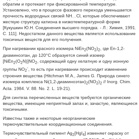
обратим и протекает при фиксированной температуре.
Установлено, что в процессе фазового перехода уменьшается
прочность водородных связей NH…Cl, которые обеспечивают
жесткую структуру катиона в низкотемпературной форме
[Кукушкин Ю.Н. Соединения высшего порядка. - Л.: Химия, 1991.
С. 111]. Недостатком данного вещества является использование
токсичных веществ для его получения.
При нагревании красного изомера NiEn
(NO
)
, где En-1,2-
2
2
2
диаминоэтан, до 120°С образуется синий изомер
[NiEn
(O
N)]NO
, содержащий одну хелатную и одну ионную
2
2
2
-
группы NO
, то есть при нагревании происходит изменение
2
строения вещества (Hitchman М.А., James G. Природа синего
изомера комплекса Ni(1,2-диаминоэтан)
(NO
)
// Inorg. Chim.
2
2
2
Acta. 1984. V. 88. No. 2. L. 19-21).
Для синтеза перечисленных веществ требуются органические
вещества, имеющие неприятный запах и, зачастую, являющиеся
токсичными.
Известны также и некоторые неорганические
термочувствительные координационные соединения.
Термочувствительный пигмент Ag
[HgI
] изменяет окраску от
2
4