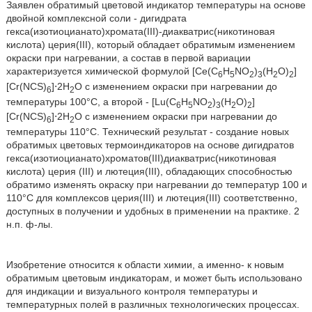
Заявлен обратимый цветовой индикатор температуры на основе
двойной комплексной соли - дигидрата
гекса(изотиоцианато)хромата(III)-диакватрис(никотиновая
кислота) церия(III), который обладает обратимым изменением
окраски при нагревании, а состав в первой вариации
характеризуется химической формулой [Се(C
H
NO
)
(H
O)
]
6
5
2
3
2
2
[Cr(NCS)
]⋅2Н
O с изменением окраски при нагревании до
6
2
температуры 100°С, а второй - [Lu(C
H
NO
)
(H
O)
]
6
5
2
3
2
2
[Cr(NCS)
]⋅2Н
O с изменением окраски при нагревании до
6
2
температуры 110°С. Технический результат - создание новых
обратимых цветовых термоиндикаторов на основе дигидратов
гекса(изотиоцианато)хроматов(III)диакватрис(никотиновая
кислота) церия (III) и лютеция(III), обладающих способностью
обратимо изменять окраску при нагревании до температур 100 и
110°С для комплексов церия(III) и лютеция(III) соответственно,
доступных в получении и удобных в применении на практике. 2
н.п. ф-лы.
Изобретение относится к области химии, а именно- к новым
обратимым цветовым индикаторам, и может быть использовано
для индикации и визуального контроля температуры и
температурных полей в различных технологических процессах.