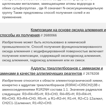
щелочными металлами, замещающими атомы водорода в
обеих сульфогруппах , где R означает N-оксисукцинимидильную
группу Также предложены способ получения солей и их
применение.
Композиции на основе оксида алюминия и
способы их получения
// 2680066
Изобретение может быть использовано в химической
промышленности. Способ получения функционализированного
оксида алюминия с модифицированной поверхностью включает
получение композиции, содержащей оксигидроксид алюминия,
оксид алюминия, гидроксид алюминия или их смеси.
Аддукты триаллилборанов с аммиаком и
аминами в качестве аллилирующих реагентов
// 2678208
Изобретение относится к области элементоорганической химии,
конкретно к аддуктам триаллилборанов (R3R4C=CR5CH2)3B с
аминосоединениями R1R2NH состава 1:1. Значение радикалов
следующее: R3=R4=R5=Н; R3=СН3, R4=R5=Н; R3=R4=Н,
R5=СН3; R3=R4=СН3, R5=Н, a R1=R2=Н; R1=Н, R2=С1-12алкил,
СН2С1-11алкенил; R1=R2=СН3.