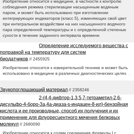
Изобретение относится к медицине, в частности к контролю
соблюдения режима стерилизации насыщенным водяным
паром, и может быть использовано при изготовлении
интегрирующих индикаторов (класс 5), изменяющих свой цвет
при интегральном воздействии на них насыщенного водяного
пара определенной температуры и с определенной степенью
сухости в течение заданного интервала времени.
Определение исследуемого вещества с
поправкой на температуру для систем
биодатчиков
// 2455925
Изобретение относится к измерительной технике и может быть
использовано в медицине в различных диагностических целях. .
Звукопоглощающий материал
// 2358246
2-(4,4-дифтор-1,3,5,7-тетраметил-2,6-
дисульфо-4-боро-3а,4а-диаза-s-индацен-8-ил)-бензойная
кислота и ее производные, способ их получения и их
применение для флуоресцентного мечения белковых
молекул
// 2680090
Изобретение относится к солям соединения формулы I с