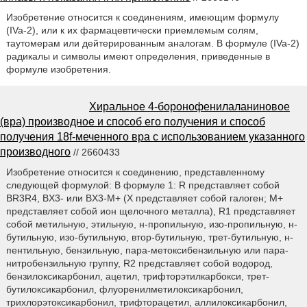
Изобретение относится к соединениям, имеющим формулу
(IVa-2), или к их фармацевтически приемлемым солям,
таутомерам или дейтерированным аналогам. В формуле (IVa-2)
радикалы и символы имеют определения, приведенные в
формуле изобретения.
Хиральное 4-боронофенилаланиновое
(вра) производное и способ его получения и способ
получения 18f-меченного вра с использованием указанного
производного
// 2660433
Изобретение относится к соединению, представленному
следующей формулой: В формуле 1: R представляет собой
BR3R4, BX3- или BX3-M+ (X представляет собой галоген; M+
представляет собой ион щелочного металла), R1 представляет
собой метильную, этильную, н-пропильную, изо-пропильную, н-
бутильную, изо-бутильную, втор-бутильную, трет-бутильную, н-
пентильную, бензильную, пара-метоксибензильную или пара-
нитробензильную группу, R2 представляет собой водород,
бензилоксикарбонил, ацетил, трифторэтилкарбокси, трет-
бутилоксикарбонил, флуоренилметилоксикарбонил,
трихлорэтоксикарбонил, трифторацетил, аллилоксикарбонил,