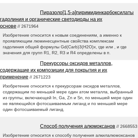
Пиразоло[1,5-а]пиримидинкарбоксилаты
гадолиния и органические светодиоды на их
основе
// 2671964
Изобретение относится к новым соединениям, а именно к
проявляющим люминесцентные свойства комплексам
гадолиния общей формулы Gd(Carb)3(H2O)x, где или , и где
значения для групп R1, R2, R3 и R4 определены в п.
Прекурсоры оксидов металлов,
содержащие их композиции для покрытия и их
применение
// 2671223
Изобретение относится к прекурсорам оксидов металлов,
содержащим по меньшей мере один атом металла, выбранный
из группы, включающей In, Ga, Zn и Sn, по меньшей мере один
не являющийся фотосшиваемым лиганд и по меньшей мере
один фотосшиваемый лиганд.
Способ получения алюмоксанов
// 2668553
Изобретение относится к способу получения алкилалюмоксанов