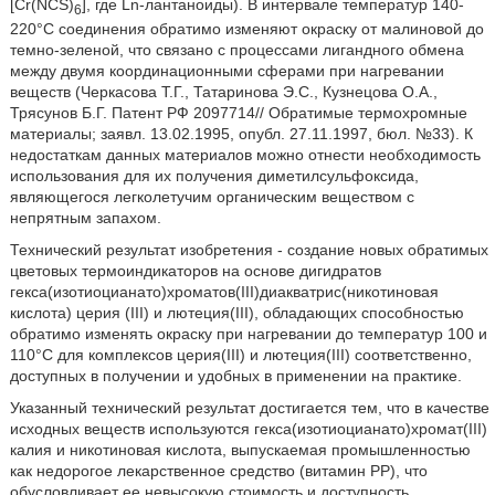
[Cr(NCS)
], где Ln-лантаноиды). В интервале температур 140-
6
220°С соединения обратимо изменяют окраску от малиновой до
темно-зеленой, что связано с процессами лигандного обмена
между двумя координационными сферами при нагревании
веществ (Черкасова Т.Г., Татаринова Э.С., Кузнецова О.А.,
Трясунов Б.Г. Патент РФ 2097714// Обратимые термохромные
материалы; заявл. 13.02.1995, опубл. 27.11.1997, бюл. №33). К
недостаткам данных материалов можно отнести необходимость
использования для их получения диметилсульфоксида,
являющегося легколетучим органическим веществом с
непрятным запахом.
Технический результат изобретения - создание новых обратимых
цветовых термоиндикаторов на основе дигидратов
гекса(изотиоцианато)хроматов(III)диакватрис(никотиновая
кислота) церия (III) и лютеция(III), обладающих способностью
обратимо изменять окраску при нагревании до температур 100 и
110°С для комплексов церия(III) и лютеция(III) соответственно,
доступных в получении и удобных в применении на практике.
Указанный технический результат достигается тем, что в качестве
исходных веществ используются гекса(изотиоцианато)хромат(III)
калия и никотиновая кислота, выпускаемая промышленностью
как недорогое лекарственное средство (витамин РР), что
обусловливает ее невысокую стоимость и доступность.