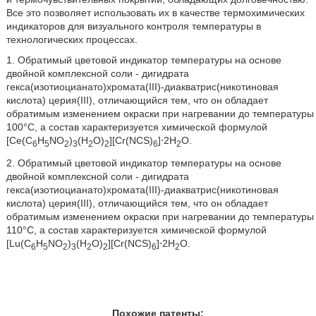
Все это позволяет использовать их в качестве термохимических
индикаторов для визуального контроля температуры в
технологических процессах.
1. Обратимый цветовой индикатор температуры на основе
двойной комплексной соли - дигидрата
гекса(изотиоцианато)хромата(III)-диакватрис(никотиновая
кислота) церия(III), отличающийся тем, что он обладает
обратимым изменением окраски при нагревании до температуры
100°С, а состав характеризуется химической формулой
[Се(C
H
NO
)
(H
O)
][Cr(NCS)
]⋅2Н
O.
6
5
2
3
2
2
6
2
2. Обратимый цветовой индикатор температуры на основе
двойной комплексной соли - дигидрата
гекса(изотиоцианато)хромата(III)-диакватрис(никотиновая
кислота) церия(III), отличающийся тем, что он обладает
обратимым изменением окраски при нагревании до температуры
110°С, а состав характеризуется химической формулой
[Lu(C
H
NO
)
(H
O)
][Cr(NCS)
]⋅2Н
O.
6
5
2
3
2
2
6
2
Похожие патенты: