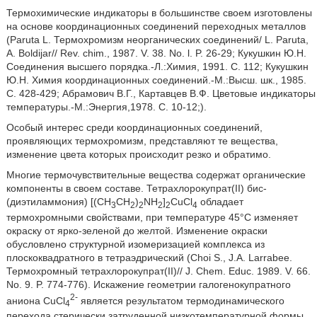
Термохимические индикаторы в большинстве своем изготовлены
на основе координационных соединений переходных металлов
(Paruta L. Термохромизм неорганических соединений/ L. Paruta,
A. Boldijar// Rev. chim., 1987. V. 38. No. l. P. 26-29; Кукушкин Ю.Н.
Соединения высшего порядка.-Л.:Химия, 1991. С. 112; Кукушкин
Ю.Н. Химия координационных соединений.-М.:Высш. шк., 1985.
С. 428-429; Абрамович В.Г., Картавцев В.Ф. Цветовые индикаторы
температуры.-М.:Энергия,1978. С. 10-12;).
Особый интерес среди координационных соединений,
проявляющих термохромизм, представляют те вещества,
изменение цвета которых происходит резко и обратимо.
Многие термочувствительные вещества содержат органические
компоненты в своем составе. Тетрахлорокупрат(II) бис-
(диэтиламмония) [(СН
СН
)
NH
]
CuCl
обладает
3
2
2
2
2
4
термохромными свойствами, при температуре 45°С изменяет
окраску от ярко-зеленой до желтой. Изменение окраски
обусловлено структурной изомеризацией комплекса из
плоскоквадратного в тетраэдрический (Choi S., J.A. Larrabee.
Термохромный тетрахлорокупрат(II)// J. Chem. Educ. 1989. V. 66.
No. 9. P. 774-776). Искажение геометрии галогенокупратного
2-
аниона CuCl
является результатом термодинамического
4
перехода стерически затруденной низкотемпературной формы,