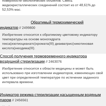
поверхности биологических объектов. Смесь
жидкокристаллических соединений состоит из от 48,61% до
52,53% мас.
Обратимый термохимический
индикатор
// 2499800
Изобретение относится к обратимому цветовому индикатору
температуры на основе моногидрата
гекса(изотиоцианато)хромата(III) диакватрис(никотиновая
кислота)неодима(III).
Способ получения термовременного индикатора
воздушной стерилизации
// 2463076
Изобретение относится к области медицины и может быть
использовано при изготовлении индикаторов, изменяющих свой
цвет при определенной температуре по истечении заданного
интервала времени.
Индикатор режима стерилизации насыщенным водяным
паром
// 2456561