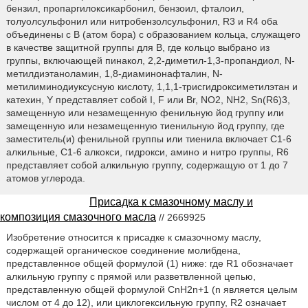
бензил, пропаргилоксикарбонил, бензоил, фталоил,
толуолсульфонил или нитробензолсульфонил, R3 и R4 оба
объединены с B (атом бора) с образованием кольца, служащего
в качестве защитной группы для B, где кольцо выбрано из
группы, включающей пинакол, 2,2-диметил-1,3-пропандиол, N-
метилдиэтаноламин, 1,8-диаминонафталин, N-
метилиминодиуксусную кислоту, 1,1,1-трисгидроксиметилэтан и
катехин, Y представляет собой I, F или Br, NO2, NH2, Sn(R6)3,
замещенную или незамещенную фенильную йод группу или
замещенную или незамещенную тиенильную йод группу, где
заместитель(и) фенильной группы или тиенила включает C1-6
алкильные, C1-6 алкокси, гидрокси, амино и нитро группы, R6
представляет собой алкильную группу, содержащую от 1 до 7
атомов углерода.
Присадка к смазочному маслу и
композиция смазочного масла
// 2669925
Изобретение относится к присадке к смазочному маслу,
содержащей органическое соединение молибдена,
представленное общей формулой (1) ниже: где R1 обозначает
алкильную группу с прямой или разветвленной цепью,
представленную общей формулой CnH2n+1 (n является целым
числом от 4 до 12), или циклогексильную группу, R2 означает