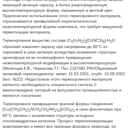
имеющей зеленую окраску, в более разупорядоченную
высокотемпературную форму, окрашенную в желтый цвет.
Практическое использование этого термохромного материала
ограничивается чрезвычайной гигроскопичностью
низкотемпературной формы комплекса, что требует вакуумной
герметизации материала.
Термохромное вещество состава (C
H
N
)
[Cr(NCS)
]⋅H
O
5
7
2
3
6
2
обратимо изменяет окраску при нагревании до 80°С из
сиреневой в сине-зеленую вследствие искажения структуры
хромофора из-за полиморфного превращения
низкотемпературной модификации в высокотемпературную
(Мезенцев К.В., Черкасова Т.Г. Пат. 2167081 РФ//Обратимый
хромовый термоиндикатор; заявл. 11.03.2001, опубл. 10.08.2002,
бюл. №22). Недостатком этого термохромного материала
является необходимость специального синтеза 2-
аминопиридина, который не выпускается промышленностью и
является токсичным.
Термохромное превращение красной формы соединения
[Cu((CH
CH
)
NCH
CH
NH
)
](ClO
)
в сине-фиолетовую при
3
2
2
2
2
2
2
4
2
80°С связано с искажением структуры исходных
плоскоквадратных катионов. Процесс термоизомеризации
эндотермичен и имеет все признаки фазового перехода: он