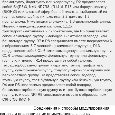
бромогруппу, йодогруппу или хлорогруппу, R2 представляет
собой Sn(R6)3, N=N-NR7R8, (R14-)I+R13 или борную кислоту
(B(OH)2) или сложный эфир борной кислоты, выбираемый из
группы, состоящей из пинаколина, 2,2-диметил-1,3-
пропандиола, N-метилдиэтаноламина, 1,8-диаминонафталина,
N-метилиминодиуксусной кислоты, 1,1,1-
трисгидроксиметилэтана и пирокатехина, где R6 представляет
собой алкильную группу, имеющую 1-7 атомов углерода, или
бензильную группу, R7 и R8 соединяются вместе посредством N
с образованием 3-7-членной циклической структуры, R13
представляет собой С1-6-алкилзамещенную фенильную группу,
С1-6-алкоксизамещенную фенильную группу или фенильную
группу или тиенил, R14 представляет собой галоген,
тетрафторборатную группу, нитратную группу, трифлатную
группу, сульфонилоксигруппу, толуолсульфонилоксигруппу или
перхлоратную группу, R3 представляет собой водород,
этильную группу, трет-бутильную группу или бензильную группу,
R4 или R5 независимо представляет собой водород,
бензилоксикарбонильную группу или трет-бутоксикарбонильную
группу, или еще NR4R5 связываются вместе с образованием
C6H5(C6H5)C=N.
Соединения и способы модулирования
киназы и показания к их применению
// 2666146