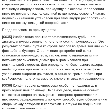
содержать расположенную выше по потоку основную часть и
кольцевую опорную часть, проходящую в осевом направлении
ниже по потоку от расположенной выше потоку основной части,
подшипник качения установлен при этом внутри расположенной
ниже по потоку кольцевой опорной части.
Предоставляемые преимущества
[0035] Изобретение повышает эффективность турбинного
двигателя путем увеличения степени сжатия компрессора. Этот
результат получен путем контроля зазоров во время той или иной
фаз работы бустера. Ограничение центробежной силы
становится преимуществом, так как зоны с одинаковым или
похожим увеличением диаметра выравниваются при
номинальной скорости. Для определения безопасного зазора,
необходимого при низкой скорости на земле, во время фазы
увеличения скорости двигателя, а также во время роботы при
крейсерском полете на высоте, также учитывается расширение.
[0036] Конфигурация компрессора особенно подходит для
противодействия помпажу. На самом деле, наличие осевых
контактных сторон на кольцевых шестернях трансмиссии и
шестерен, распределенных по кругу, способствуют обеспечению
опоры между роторами и корпусами. Нагрузка на подшипник
качения также уменьшается.