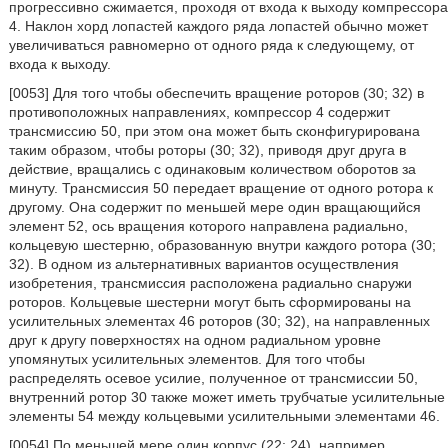
прогрессивно сжимается, проходя от входа к выходу компрессора
4. Наклон хорд лопастей каждого ряда лопастей обычно может
увеличиваться равномерно от одного ряда к следующему, от
входа к выходу.
[0053] Для того чтобы обеспечить вращение роторов (30; 32) в
противоположных направлениях, компрессор 4 содержит
трансмиссию 50, при этом она может быть сконфигурирована
таким образом, чтобы роторы (30; 32), приводя друг друга в
действие, вращались с одинаковым количеством оборотов за
минуту. Трансмиссия 50 передает вращение от одного ротора к
другому. Она содержит по меньшей мере один вращающийся
элемент 52, ось вращения которого направлена радиально,
кольцевую шестерню, образованную внутри каждого ротора (30;
32). В одном из альтернативных вариантов осуществления
изобретения, трансмиссия расположена радиально снаружи
роторов. Кольцевые шестерни могут быть сформированы на
усилительных элементах 46 роторов (30; 32), на направленных
друг к другу поверхностях на одном радиальном уровне
упомянутых усилительных элементов. Для того чтобы
распределять осевое усилие, полученное от трансмиссии 50,
внутренний ротор 30 также может иметь трубчатые усилительные
элементы 54 между кольцевыми усилительными элементами 46.
[0054] По меньшей мере один корпус (22; 24), например,