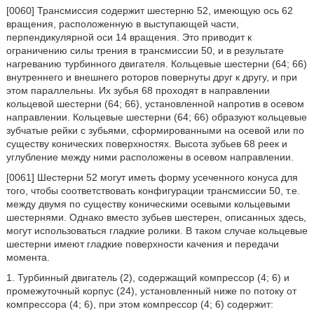
[0060] Трансмиссия содержит шестерню 52, имеющую ось 62
вращения, расположенную в выступающей части,
перпендикулярной оси 14 вращения. Это приводит к
ограничению силы трения в трансмиссии 50, и в результате
нагреванию турбинного двигателя. Кольцевые шестерни (64; 66)
внутреннего и внешнего роторов повернуты друг к другу, и при
этом параллельны. Их зубья 68 проходят в направлении
кольцевой шестерни (64; 66), установленной напротив в осевом
направлении. Кольцевые шестерни (64; 66) образуют кольцевые
зубчатые рейки с зубьями, сформированными на осевой или по
существу конических поверхностях. Высота зубьев 68 реек и
углубление между ними расположены в осевом направлении.
[0061] Шестерни 52 могут иметь форму усеченного конуса для
того, чтобы соответствовать конфигурации трансмиссии 50, т.е.
между двумя по существу коническими осевыми кольцевыми
шестернями. Однако вместо зубьев шестерен, описанных здесь,
могут использоваться гладкие ролики. В таком случае кольцевые
шестерни имеют гладкие поверхности качения и передачи
момента.
1. Турбинный двигатель (2), содержащий компрессор (4; 6) и
промежуточный корпус (24), установленный ниже по потоку от
компрессора (4; 6), при этом компрессор (4; 6) содержит: