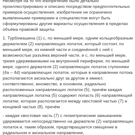
Несмотря на то что изобретение было детально
проиллюстрировано и описано посредством предпочтительных
примеров осуществления, изобретение не ограничено
выявленными примерами и специалистом могут быть
сформулированы другие варианты осуществления в пределах
объёма правовой защиты.
1. Турбомашина (1) с, по меньшей мере, одним кольцеобразным
держателем (2) направляющих лопаток, который состоит, по
меньшей мере, из нижней части и соединённой с ней с
возможностью разъёма верхней части, и с, по меньшей мере,
тремя удерживаемыми на внутренней периферии, по меньшей
мере, одного держателя (2) направляющих лопаток ступенями
(4а – 4d) направляющих лопаток, которые в направлении потока
располагаются аксиально друг за другом и имеют,
соответственно, множество, в основном, радиально
расположенных направляющих лопаток (5), причём каждая
направляющая лопатка (5) содержит лопасть (6) направляющей
лопатки, которая располагается между хвостовой частью (7) и
концевой частью (8), причём
- каждая хвостовая часть (7) с геометрическим замыканием
удерживается непосредственно на держателе (2) направляющих
лопаток и, таким образом, предотвращается смещение в
радиальном и аксиальном направлении,