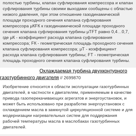
полостью турбины, клапан суфлирования компрессора и клапан
суфлирования турбины своими выходами сообщены с областью
низкого давления, при этом отношение газодинамической
площади проходного сечения клапана суфлирования
компрессора μКFК к газодинамической площади проходного
сечения клапана суфлирования турбины μTFT равно 0,4…0,7,
где μК - коэффициент расхода клапана суфлирования
компрессора; FК - геометрическая площадь проходного сечения
клапана суфлирования компрессора; μT - коэффициент
расхода клапана суфлирования турбины; FT - геометрическая
площадь проходного сечения клапана суфлирования турбины.
Охлаждаемая турбина двухконтурного
газотурбинного двигателя
// 2699870
Изобретение относится к области эксплуатации газотурбинных
двигателей, в частности к двигателям, применяемым в качестве
привода газоперекачивающих агрегатов и энергоустановок, и
может быть использовано при разработке энергоустановок с
охлаждением масла в замкнутой циркуляционной системе и для
модернизации нагревательных систем для поддержания
рабочей температуры масла в маслобаках газотурбинных
двигателей.