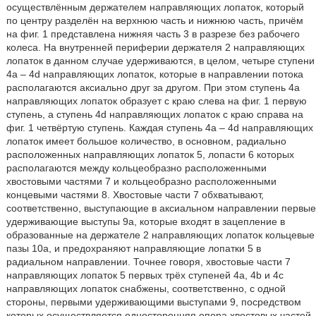
осуществлённым держателем направляющих лопаток, который
по центру разделён на верхнюю часть и нижнюю часть, причём
на фиг. 1 представлена нижняя часть 3 в разрезе без рабочего
колеса. На внутренней периферии держателя 2 направляющих
лопаток в данном случае удерживаются, в целом, четыре ступени
4а – 4d направляющих лопаток, которые в направлении потока
располагаются аксиально друг за другом. При этом ступень 4а
направляющих лопаток образует с краю слева на фиг. 1 первую
ступень, а ступень 4d направляющих лопаток с краю справа на
фиг. 1 четвёртую ступень. Каждая ступень 4а – 4d направляющих
лопаток имеет большое количество, в основном, радиально
расположенных направляющих лопаток 5, лопасти 6 которых
располагаются между кольцеобразно расположенными
хвостовыми частями 7 и кольцеобразно расположенными
концевыми частями 8. Хвостовые части 7 обхватывают,
соответственно, выступающие в аксиальном направлении первые
удерживающие выступы 9а, которые входят в зацепление в
образованные на держателе 2 направляющих лопаток кольцевые
пазы 10а, и предохраняют направляющие лопатки 5 в
радиальном направлении. Точнее говоря, хвостовые части 7
направляющих лопаток 5 первых трёх ступеней 4а, 4b и 4с
направляющих лопаток снабжены, соответственно, с одной
стороны, первыми удерживающими выступами 9, посредством
которых осуществляется односторонняя опора хвостовых частей