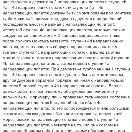
расположения держателя 2 направляющих лопаток и ступеней
4а – 4d направляющих лопаток эти ступени 4а – 4d
направляющих лопаток должны быть смонтированы при монтаже
турбомашины 1, разумеется, друг за другом в определённой
последовательности, начиная с направляющих лопаток 5
четвёртой ступени 4d направляющих лопаток, которые прочно
соединяются с держателем 2 направляющих лопаток. Лишь
после полного монтажа четвёртой ступени 4d направляющих
лопаток, можно начинать сборку направляющих лопаток 5
третьей ступени 4с направляющих лопаток, а вслед за этим
можно закончить монтаж направляющих лопаток второй ступени
4b направляющих лопаток, а затем первой ступени 4а
направляющих лопаток. При демонтаже турбомашины 1 ступени
4а – 4d направляющих лопаток должны быть демонтированы
друг за другом в обратном порядке, начиная с направляющих
лопаток 5 первой ступени 4а направляющих лопаток. Если в
рамках работ по техническому обслуживанию или ремонту
должно быть, к примеру, лишь проверено техническое состояние
направляющих лопаток 5 ступеней 4b, 4с и/или 4d
направляющих лопаток, то это сопровождается очень большими
затратами, так как должны быть демонтированы, по меньшей
мере, также и направляющие лопатки 5 первой ступени 4а
направляющих лопаток, несмотря на то, что они совсем не
являются объектом работ по техническому обслуживанию или