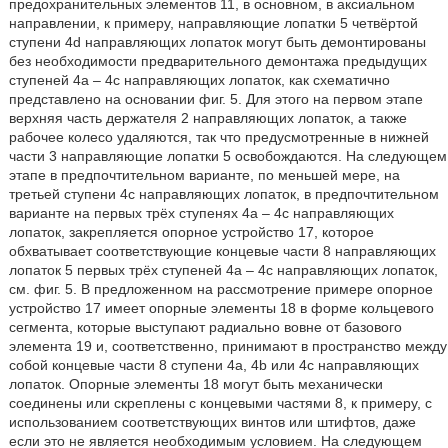
предохранительных элементов 11, в основном, в аксиальном
направлении, к примеру, направляющие лопатки 5 четвёртой
ступени 4d направляющих лопаток могут быть демонтированы
без необходимости предварительного демонтажа предыдущих
ступеней 4a – 4с направляющих лопаток, как схематично
представлено на основании фиг. 5. Для этого на первом этапе
верхняя часть держателя 2 направляющих лопаток, а также
рабочее колесо удаляются, так что предусмотренные в нижней
части 3 направляющие лопатки 5 освобождаются. На следующем
этапе в предпочтительном варианте, по меньшей мере, на
третьей ступени 4с направляющих лопаток, в предпочтительном
варианте на первых трёх ступенях 4а – 4с направляющих
лопаток, закрепляется опорное устройство 17, которое
обхватывает соответствующие концевые части 8 направляющих
лопаток 5 первых трёх ступеней 4а – 4с направляющих лопаток,
см. фиг. 5. В предложенном на рассмотрение примере опорное
устройство 17 имеет опорные элементы 18 в форме кольцевого
сегмента, которые выступают радиально вовне от базового
элемента 19 и, соответственно, принимают в пространство между
собой концевые части 8 ступени 4а, 4b или 4с направляющих
лопаток. Опорные элементы 18 могут быть механически
соединены или скреплены с концевыми частями 8, к примеру, с
использованием соответствующих винтов или штифтов, даже
если это не является необходимым условием. На следующем