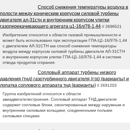
Способ снижения температуры воздуха в
полости между коническим корпусом силовой турбины
двигателя ал-31стн и внутренним корпусом улитки
газоперекачивающего агрегата ц1-16л/76-1,44
// 2696521
Изобретение относится к области газовой промышленности и
может быть использовано при эксплуатации ГПА-Ц1-16Л/76-1,44
с двигателем АЛ-31СТН как способ снижения температуры
воздуха между корпусом силовой турбины двигателя АЛ-31СТН
и внутренним корпусом улитки ГПА-Ц1-16Л/76-1,44 в системе
отвода продуктов сгорания.
Сопловый аппарат турбины низкого
давления (тнд) газотурбинного двигателя (гтд) (варианты) и
лопатка соплового аппарата тнд (варианты)
// 2691203
Группа изобретений относится к области
авиадвигателестроения. Сопловый аппарат ТНД двигателя
содержит сопловые блоки, смонтированные между наружным и
внутренним силовыми кольцами, соединенными полыми
силовыми спицами.