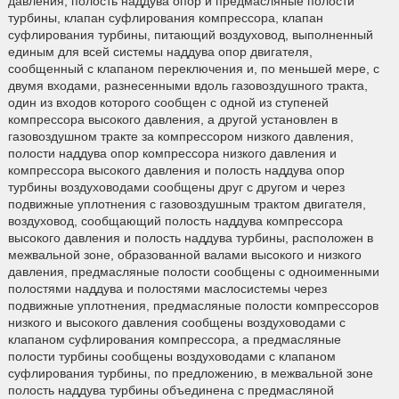
давления, полость наддува опор и предмасляные полости
турбины, клапан суфлирования компрессора, клапан
суфлирования турбины, питающий воздуховод, выполненный
единым для всей системы наддува опор двигателя,
сообщенный с клапаном переключения и, по меньшей мере, с
двумя входами, разнесенными вдоль газовоздушного тракта,
один из входов которого сообщен с одной из ступеней
компрессора высокого давления, а другой установлен в
газовоздушном тракте за компрессором низкого давления,
полости наддува опор компрессора низкого давления и
компрессора высокого давления и полость наддува опор
турбины воздуховодами сообщены друг с другом и через
подвижные уплотнения с газовоздушным трактом двигателя,
воздуховод, сообщающий полость наддува компрессора
высокого давления и полость наддува турбины, расположен в
межвальной зоне, образованной валами высокого и низкого
давления, предмасляные полости сообщены с одноименными
полостями наддува и полостями маслосистемы через
подвижные уплотнения, предмасляные полости компрессоров
низкого и высокого давления сообщены воздуховодами с
клапаном суфлирования компрессора, а предмасляные
полости турбины сообщены воздуховодами с клапаном
суфлирования турбины, по предложению, в межвальной зоне
полость наддува турбины объединена с предмасляной