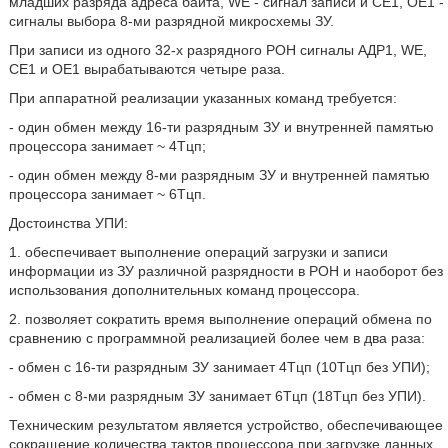
младших разряда адреса байта, WE - сигнал записи и СЕ1, ОЕ1 -
сигналы выбора 8-ми разрядной микросхемы ЗУ.
При записи из одного 32-х разрядного РОН сигналы АДР1, WE,
СЕ1 и ОЕ1 вырабатываются четыре раза.
При аппаратной реализации указанных команд требуется:
- один обмен между 16-ти разрядным ЗУ и внутренней памятью
процессора занимает ~ 4Тцп;
- один обмен между 8-ми разрядным ЗУ и внутренней памятью
процессора занимает ~ 6Тцп.
Достоинства УПИ:
1. обеспечивает выполнение операций загрузки и записи
информации из ЗУ различной разрядности в РОН и наоборот без
использования дополнительных команд процессора.
2. позволяет сократить время выполнение операций обмена по
сравнению с программной реализацией более чем в два раза:
- обмен с 16-ти разрядным ЗУ занимает 4Тцп (10Тцп без УПИ);
- обмен с 8-ми разрядным ЗУ занимает 6Тцп (18Тцп без УПИ).
Техническим результатом является устройство, обеспечивающее
сокращение количества тактов процессора при загрузке данных