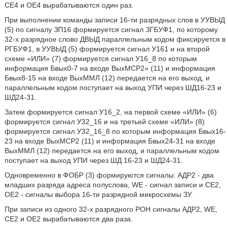
СЕ4 и ОЕ4 вырабатываются один раз.
При выполнении команды записи 16-ти разрядных слов в УУВЫД
(5) по сигналу ЗП16 формируется сигнал ЗГБУФ1, по которому
32-х разрядное слово ДВЫД параллельным кодом фиксируется в
РГБУФ1, в УУВЫД (5) формируется сигнал У161 и на второй
схеме «ИЛИ» (7) формируется сигнал У16_8 по которым
информация Бвых0-7 на входе ВыхМСР2» (11) и информация
Бвых8-15 на входе ВыхММЛ (12) передается на его выход, и
параллельным кодом поступает на выход УПИ через ШД16-23 и
ШД24-31.
Затем формируется сигнал У16_2, на первой схеме «ИЛИ» (6)
формируется сигнал У32_16 и на третьей схеме «ИЛИ» (8)
формируется сигнал У32_16_8 по которым информация Бвых16-
23 на входе ВыхМСР2 (11) и информация Бвых24-31 на входе
ВыхММЛ (12) передается на его выход, и параллельным кодом
поступает на выход УПИ через ШД 16-23 и ШД24-31.
Одновременно в ФОБР (3) формируются сигналы: АДР2 - два
младших разряда адреса полуслова, WE - сигнал записи и СЕ2,
ОЕ2 - сигналы выбора 16-ти разрядной микросхемы ЗУ.
При записи из одного 32-х разрядного РОН сигналы АДР2, WE,
СЕ2 и ОЕ2 вырабатываются два раза.