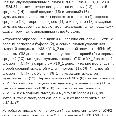
Четыре двунаправленных сигнала ШД0-7, ШД8-15, ШД16-23 и
ШД24-31 соответственно поступают на старший (13), первый
средний (14), второй средний (15) и младший (16)
мультиплексоры приема и выдаются со старшего (9), первого
среднего (10), второго среднего (11) и младшего (12) выходных
мультиплексоров и связывают их с находящимися за пределами
схемы тремя запоминающими устройствами.
Устройство управления выдачей (5) связано сигналом ЗГБУФ1 с
первым регистром буфера (2), а семь сигналов управления
выдачей поступают: У32 и У16_2 на первый элемент «ИЛИ» (6),
при этом У32 дополнительно поступает на старший (9) и первый
средний (10) выходные мультиплексоры; У161 и У8_2 на второй
элемент «ИЛИ» (7), при этом У16_1 дополнительно поступает на
второй средний выходной мультиплексор (11); У8_4 на третий
элемент «ИЛИ» (8); У8_3 и У8_1 на младший выходной
мультиплексор (12). Первый элемент «ИЛИ» (6) связан сигналом
У32_16 со вторым средним выходным мультиплексором (11) и
третьим элементом «ИЛИ» (8), который связан сигналом
У32_16_8 с младшим выходным мультиплексором (12), на
который также поступает сигнал У16_8 со второго элемента
«ИЛИ» (7).
Устройство управления приемом (4) связано: сигналом ЗГБУФ2
со вторым регистром буфера (17); сигналами СДВ8, СДВ 16 и