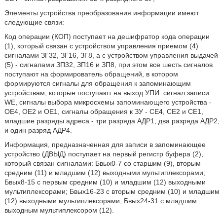
Элементы устройства преобразования информации имеют
следующие связи:
Код операции (КОП) поступает на дешифратор кода операции
(1), который связан с устройством управления приемом (4)
сигналами ЗГ32, ЗГ16, ЗГ8, а с устройством управления выдачей
(5) - сигналами ЗП32, ЗП16 и ЗП8, при этом все шесть сигналов
поступают на формирователь обращений, в котором
формируются сигналы для обращения к запоминающим
устройствам, которые поступают на выход УПИ: сигнал записи
WE, сигналы выбора микросхемы запоминающего устройства -
ОЕ4, ОЕ2 и ОЕ1, сигналы обращения к ЗУ - СЕ4, СЕ2 и СЕ1,
младшие разряды адреса - три разряда АДР1, два разряда АДР2,
и один разряд АДР4.
Информация, предназначенная для записи в запоминающее
устройство (ДВЫД) поступает на первый регистр буфера (2),
который связан сигналами: Бвых0-7 со старшим (9), вторым
средним (11) и младшим (12) выходными мультиплексорами;
Бвых8-15 с первым средним (10) и младшим (12) выходными
мультиплексорами; Бвых16-23 с вторым средним (10) и младшим
(12) выходными мультиплексорами; Бвых24-31 с младшим
выходным мультиплексором (12).