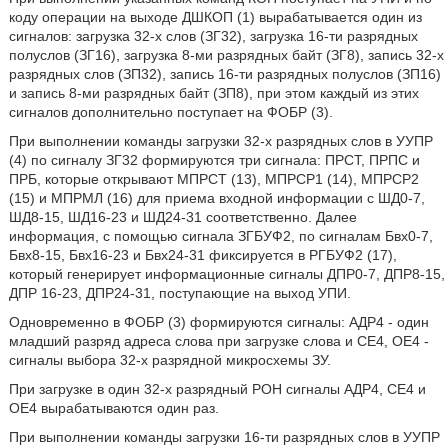
коду операции на выходе ДШКОП (1) вырабатывается один из
сигналов: загрузка 32-х слов (ЗГ32), загрузка 16-ти разрядных
полуслов (ЗГ16), загрузка 8-ми разрядных байт (ЗГ8), запись 32-х
разрядных слов (ЗП32), запись 16-ти разрядных полуслов (ЗП16)
и запись 8-ми разрядных байт (ЗП8), при этом каждый из этих
сигналов дополнительно поступает на ФОБР (3).
При выполнении команды загрузки 32-х разрядных слов в УУПР
(4) по сигналу ЗГ32 формируются три сигнала: ПРСТ, ПРПС и
ПРБ, которые открывают МПРСТ (13), МПРСР1 (14), МПРСР2
(15) и МПРМЛ (16) для приема входной информации с ШД0-7,
ШД8-15, ШД16-23 и ШД24-31 соответственно. Далее
информация, с помощью сигнала ЗГБУФ2, по сигналам Бвх0-7,
Бвх8-15, Бвх16-23 и Бвх24-31 фиксируется в РГБУФ2 (17),
который генерирует информационные сигналы ДПР0-7, ДПР8-15,
ДПР 16-23, ДПР24-31, поступающие на выход УПИ.
Одновременно в ФОБР (3) формируются сигналы: АДР4 - один
младший разряд адреса слова при загрузке слова и СЕ4, ОЕ4 -
сигналы выбора 32-х разрядной микросхемы ЗУ.
При загрузке в один 32-х разрядный РОН сигналы АДР4, СЕ4 и
ОЕ4 вырабатываются один раз.
При выполнении команды загрузки 16-ти разрядных слов в УУПР