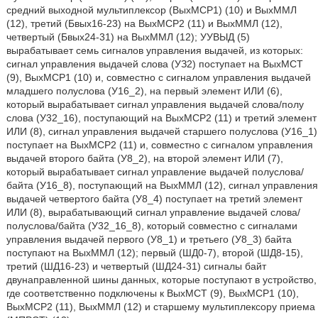
средний выходной мультиплексор (ВыхМСР1) (10) и ВыхММЛ
(12), третий (Бвых16-23) на ВыхМСР2 (11) и ВыхММЛ (12),
четвертый (Бвых24-31) на ВыхММЛ (12); УУВЫД (5)
вырабатывает семь сигналов управления выдачей, из которых:
сигнал управления выдачей слова (УЗ2) поступает на ВыхМСТ
(9), ВыхМСР1 (10) и, совместно с сигналом управления выдачей
младшего полуслова (У16_2), на первый элемент ИЛИ (6),
который вырабатывает сигнал управления выдачей слова/полу
слова (У32_16), поступающий на ВыхМСР2 (11) и третий элемент
ИЛИ (8), сигнал управления выдачей старшего полуслова (У16_1)
поступает на ВыхМСР2 (11) и, совместно с сигналом управления
выдачей второго байта (У8_2), на второй элемент ИЛИ (7),
который вырабатывает сигнал управление выдачей полуслова/
байта (У16_8), поступающий на ВыхММЛ (12), сигнал управления
выдачей четвертого байта (У8_4) поступает на третий элемент
ИЛИ (8), вырабатывающий сигнал управление выдачей слова/
полуслова/байта (У32_16_8), который совместно с сигналами
управления выдачей первого (У8_1) и третьего (У8_3) байта
поступают на ВыхММЛ (12); первый (ШД0-7), второй (ШД8-15),
третий (ШД16-23) и четвертый (ШД24-31) сигналы байт
двунаправленной шины данных, которые поступают в устройство,
где соответственно подключены к ВыхМСТ (9), ВыхМСР1 (10),
ВыхМСР2 (11), ВыхММЛ (12) и старшему мультиплексору приема