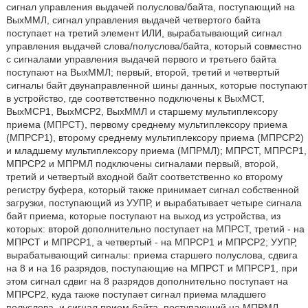
сигнал управления выдачей полуслова/байта, поступающий на
ВыхММЛ, сигнал управления выдачей четвертого байта
поступает на третий элемент ИЛИ, вырабатывающий сигнал
управления выдачей слова/полуслова/байта, который совместно
с сигналами управления выдачей первого и третьего байта
поступают на ВыхММЛ; первый, второй, третий и четвертый
сигналы байт двунаправленной шины данных, которые поступают
в устройство, где соответственно подключены к ВыхМСТ,
ВыхМСР1, ВыхМСР2, ВыхММЛ и старшему мультиплексору
приема (МПРСТ), первому среднему мультиплексору приема
(МПРСР1), второму среднему мультиплексору приема (МПРСР2)
и младшему мультиплексору приема (МПРМЛ); МПРСТ, МПРСР1,
МПРСР2 и МПРМЛ подключены сигналами первый, второй,
третий и четвертый входной байт соответственно ко второму
регистру буфера, который также принимает сигнал собственной
загрузки, поступающий из УУПР, и вырабатывает четыре сигнала
байт приема, которые поступают на выход из устройства, из
которых: второй дополнительно поступает на МПРСТ, третий - на
МПРСТ и МПРСР1, а четвертый - на МПРСР1 и МПРСР2; УУПР,
вырабатывающий сигналы: приема старшего полуслова, сдвига
на 8 и на 16 разрядов, поступающие на МПРСТ и МПРСР1, при
этом сигнал сдвиг на 8 разрядов дополнительно поступает на
МПРСР2, куда также поступает сигнал приема младшего
полуслова, и сигнал прием байта, поступающий на МПРМЛ.