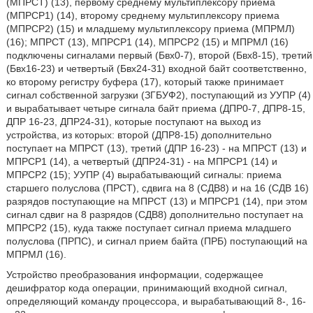
(МПРСТ) (13), первому среднему мультиплексору приема
(МПРСР1) (14), второму среднему мультиплексору приема
(МПРСР2) (15) и младшему мультиплексору приема (МПРМЛ)
(16); МПРСТ (13), МПРСР1 (14), МПРСР2 (15) и МПРМЛ (16)
подключены сигналами первый (Бвх0-7), второй (Бвх8-15), третий
(Бвх16-23) и четвертый (Бвх24-31) входной байт соответственно,
ко второму регистру буфера (17), который также принимает
сигнал собственной загрузки (ЗГБУФ2), поступающий из УУПР (4)
и вырабатывает четыре сигнала байт приема (ДПР0-7, ДПР8-15,
ДПР 16-23, ДПР24-31), которые поступают на выход из
устройства, из которых: второй (ДПР8-15) дополнительно
поступает на МПРСТ (13), третий (ДПР 16-23) - на МПРСТ (13) и
МПРСР1 (14), а четвертый (ДПР24-31) - на МПРСР1 (14) и
МПРСР2 (15); УУПР (4) вырабатывающий сигналы: приема
старшего полуслова (ПРСТ), сдвига на 8 (СДВ8) и на 16 (СДВ 16)
разрядов поступающие на МПРСТ (13) и МПРСР1 (14), при этом
сигнал сдвиг на 8 разрядов (СДВ8) дополнительно поступает на
МПРСР2 (15), куда также поступает сигнал приема младшего
полуслова (ПРПС), и сигнал прием байта (ПРБ) поступающий на
МПРМЛ (16).
Устройство преобразования информации, содержащее
дешифратор кода операции, принимающий входной сигнал,
определяющий команду процессора, и вырабатывающий 8-, 16-