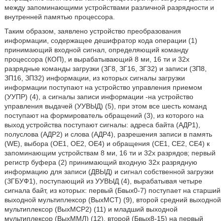
между запоминающими устройствами различной разрядности и
внутренней памятью процессора.
Таким образом, заявлено устройство преобразования
информации, содержащее дешифратор кода операции (1)
принимающий входной сигнал, определяющий команду
процессора (КОП), и вырабатывающий 8 ми, 16 ти и 32х
разрядные команды загрузки (ЗГ8, ЗГ16, ЗГ32) и записи (ЗП8,
ЗП16, ЗП32) информации, из которых сигналы загрузки
информации поступают на устройство управления приемом
(УУПР) (4), а сигналы записи информации -на устройство
управления выдачей (УУВЫД) (5), при этом все шесть команд
поступают на формирователь обращений (3), из которого на
выход устройства поступают сигналы: адреса байта (АДР1),
полуслова (АДР2) и слова (АДР4), разрешения записи в память
(WE), выбора (ОЕ1, ОЕ2, ОЕ4) и обращения (СЕ1, СЕ2, СЕ4) к
запоминающим устройствам 8 ми, 16 ти и 32х разрядов; первый
регистр буфера (2) принимающий входную 32х разрядную
информацию для записи (ДВЫД) и сигнал собственной загрузки
(ЗГБУФ1), поступающий из УУВЫД (4), вырабатывая четыре
сигнала байт, из которых: первый (Бвых0-7) поступает на старший
выходной мультиплексор (ВыхМСТ) (9), второй средний выходной
мультиплексор (ВыхМСР2) (11) и младший выходной
мультиплексор (ВыхММЛ) (12), второй (Бвых8-15) на первый