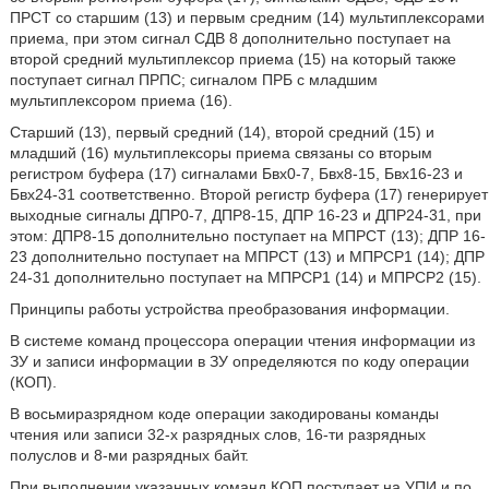
ПРСТ со старшим (13) и первым средним (14) мультиплексорами
приема, при этом сигнал СДВ 8 дополнительно поступает на
второй средний мультиплексор приема (15) на который также
поступает сигнал ПРПС; сигналом ПРБ с младшим
мультиплексором приема (16).
Старший (13), первый средний (14), второй средний (15) и
младший (16) мультиплексоры приема связаны со вторым
регистром буфера (17) сигналами Бвх0-7, Бвх8-15, Бвх16-23 и
Бвх24-31 соответственно. Второй регистр буфера (17) генерирует
выходные сигналы ДПР0-7, ДПР8-15, ДПР 16-23 и ДПР24-31, при
этом: ДПР8-15 дополнительно поступает на МПРСТ (13); ДПР 16-
23 дополнительно поступает на МПРСТ (13) и МПРСР1 (14); ДПР
24-31 дополнительно поступает на МПРСР1 (14) и МПРСР2 (15).
Принципы работы устройства преобразования информации.
В системе команд процессора операции чтения информации из
ЗУ и записи информации в ЗУ определяются по коду операции
(КОП).
В восьмиразрядном коде операции закодированы команды
чтения или записи 32-х разрядных слов, 16-ти разрядных
полуслов и 8-ми разрядных байт.
При выполнении указанных команд КОП поступает на УПИ и по