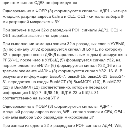
при этом сигнал СДВ8 не формируется.
Одновременно в ФОБР (3) формируются сигналы: АДР1 - четыре
младших разряда адреса байта и СЕ1, ОЕ1 - сигналы выбора 8-
ми разрядной микросхемы ЗУ.
При загрузке в один 32-х разрядный РОН сигналы АДР1, СЕ1 и
ОЕ1 вырабатываются четыре раза.
При выполнении команды записи 32-х разрядных слов в УУВЫД
(5) по сигналу ЗП32 формируется сигнал ЗГБУФ1, по которому
32-х разрядное слово ДВЫД параллельным кодом фиксируется в
РГБУФ1, после чего в УУВЫД (5) формируется сигнал У32, на
первом элементе «ИЛИ» (6) формируется сигнал У32_16 и на
третьем элементе «ИЛИ» (8) формируется сигнал У32_16_8. В
результате информация Бвых0-7, Бвых8-15, Бвых16-23, Бвых24-
31 передается на входы ВыхМСТ (9) ВыхМСР1 (10), ВыхМСР2
(11) и ВыхММЛ (12) соответственно, которые передают
информацию ШД0-7, ШД8-15, ШД16-23 и ШД24-31
соответственно на выход УПИ.
Одновременно в ФОБР (3) формируются сигналы: АДР4 -
младший разряд адреса слова, WE - сигнал записи и СЕ4, ОЕ4 -
сигналы выбора 32-х разрядной микросхемы ЗУ.
При записи из одного 32-х разрядного РОН сигналы АДР4, WE,