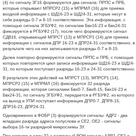
(4) по сигналу ЗГ16 формируются два сигнала: ПРПС и ПРБ,
которые открывают МПРСР2 (15) и МПРМЛ (16) для приема
входной информации с ШД16-23 и ШД24-31, которые несут в
себе разряды 0-7 и 8-15 соответственно. Эта информация, с
помощью сигнала ЗГБУФ2, по сигналам Бвх16-23 и Бвх24-31
фиксируется в РГБУФ2 (17), после чего формируются сигнал
СДВ16, открывающий МПРСТ (13) и МПРСР1 (14) для приема
информации с сигналов ДПР 16-23 и ДПР24-31 соответственно, в
результате чего на них записываются разряды 0-7 и 8-15.
Далее повторно формируются сигналы ПРПС и ПРБ, с помощью
которых повторяется цикл записи информации ШД16-23 и ШД24-
31, по которым поступают разряды 16-23 и 24-31 соответственно.
В результате этих действий на МПРСТ (13), МПРСР1 (14),
МПРСР2 (15) и МПРМЛ (16) фиксируется 32 разряда
информации, которая сигналами Бвх0-7, Бвх8-15, Бвх16-23 и
Бвх24-31, по сигналу ЗГБУФ2, передается в РГБУФ2, из которого
на выход и УПИ поступает информация ДПР0-7, ДПР8-15,
ДПР16-23, ДПР24-31.
Одновременно в ФОБР (3) формируются сигналы: АДР2 - два
младших разряда адреса полуслова и СЕ2, ОЕ2 - сигналы
выбора 16-ти разрядной микросхемы ЗУ.
При загрузке в один 32-х разрядный РОН сигналы АДР2, СЕ2 и