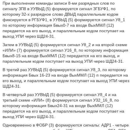
При выполнении команды записи 8-ми разрядных слов по
сигналу ЗП8 в УУВЫД (5) формируется сигнал ЗГБУФ1, по
которому 32-х разрядное слово ДВЫД параллельным кодом
фиксируется в РГБУФ1, в УУВЫД (5) формируется сигнал У8_1
по которому информация Бвых0-7 на входе ВыхММЛ (12)
передается на его выход, и параллельным кодом поступает на
выход УПИ через ШД24-31.
Затем в УУВЫД (5) формируется сигнал У8_2 и на второй схеме
«ИЛИ» (7) формируется сигнал У16_8, по которому информация
Бвых8-15 на входе ВыхММЛ (12) передается на его выход, и
параллельным кодом поступает на выход УПИ через ШД24-31.
В третий раз УУВЫД (5) формируется сигнал У8_3, по которому
информация Бвых 16-23 на входе ВыхММЛ (12) п передается на
его выход, и параллельным кодом поступает на выход УПИ через
ШД24-31.
В четвертый раз УУВЫД (5) формируется сигнал У8_4 и на
третьей схеме «ИЛИ» (8) формируется сигнал У32_16_8, по
которому информация Бвых24-31 на входе ВыхММЛ (12)
передается на его выход, и параллельным кодом поступает на
выход УПИ через ШД24-31.
Одновременно в ФОБР (3) формируются сигналы: АДР1 - четыре