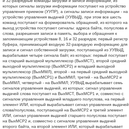
и 32-разрядные команды загрузки и записи информации, из
которых сигналы загрузки информации поступают на устройство
управления приемом (УУПР), а сигналы записи информации - на
устройство управления выдачей (УУВЫД), при этом все шесть
команд поступают на формирователь обращений, из которого на
выход устройства поступают сигналы: адреса байта, полуслова и
слова, разрешения записи в память, выбора и обращения к
запоминающим устройствам 8, 16 и 32 разрядов; первый регистр
буфера, принимающий входную 32-разрядную информацию для
записи и сигнал собственной загрузки, поступающий из УУВЫД,
вырабатывая четыре сигнала байт, из которых: первый поступает
на старший выходной мультиплексор (ВыхМСТ), второй средний
выходной мультиплексор (ВыхМСР2) и младший выходной
мультиплексор (ВыхММЛ), второй - на первый средний выходной
мультиплексор (ВыхМСР1) и ВыхММЛ, третий - на ВыхМСР2 и
ВыхММЛ, четвертый - на ВыхММЛ; УУВЫД вырабатывает семь
сигналов управления выдачей, из которых: сигнал управления
выдачей слова поступает на ВыхМСТ, ВыхМСР1 и, совместно с
сигналом управления выдачей младшего полуслова, на первый
элемент ИЛИ, который вырабатывает сигнал управления выдачей
слова/полуслова, поступающий на ВыхМСР2 и третий элемент
ИЛИ, сигнал управления выдачей старшего полуслова поступает
на ВыхМСР2 и, совместно с сигналом управления выдачей
второго байта, на второй элемент ИЛИ, который вырабатывает