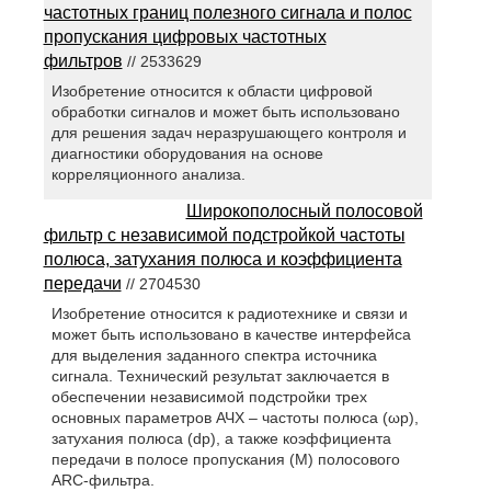
частотных границ полезного сигнала и полос
пропускания цифровых частотных
фильтров
// 2533629
Изобретение относится к области цифровой
обработки сигналов и может быть использовано
для решения задач неразрушающего контроля и
диагностики оборудования на основе
корреляционного анализа.
Широкополосный полосовой
фильтр с независимой подстройкой частоты
полюса, затухания полюса и коэффициента
передачи
// 2704530
Изобретение относится к радиотехнике и связи и
может быть использовано в качестве интерфейса
для выделения заданного спектра источника
сигнала. Технический результат заключается в
обеспечении независимой подстройки трех
основных параметров АЧХ – частоты полюса (ωp),
затухания полюса (dp), а также коэффициента
передачи в полосе пропускания (М) полосового
АRC-фильтра.