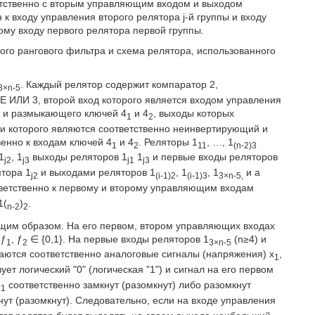
ветственно с вторым управляющим входом и выходом
к входу управления второго релятора j-й группы и входу
ому входу первого релятора первой группы.
мого рангового фильтра и схема релятора, использованного
. Каждый релятор содержит компаратор 2,
3×n-5
ЛИ 3, второй вход которого является входом управления
 и размыкающего ключей 4
и 4
, выходы которых
1
2
и которого являются соответственно неинвертирующий и
енно к входам ключей 4
и 4
. Реляторы 1
, …, 1
1
2
11
(n-2)3
 1
, 1
выходы реляторов 1
1
и первые входы реляторов
j2
j3
j1
j3
тора 1
и выходами реляторов 1
, 1
, 1
и а
j2
(i-1)2
(i-1)3
3×n-5,
етственно к первому и второму управляющим входам
1(
)
.
n-2
2
щим образом. На его первом, втором управляющих входах
 ƒ
, ƒ
∈ {0,1}. На первые входы реляторов 1
(n≥4) и
1
2
3×n-5
ются соответственно аналоговые сигналы (напряжения) х
,
1
ует логический "0" (логическая "1") и сигнал на его первом
4
соответственно замкнут (разомкнут) либо разомкнут
1
нут (разомкнут). Следовательно, если на входе управления