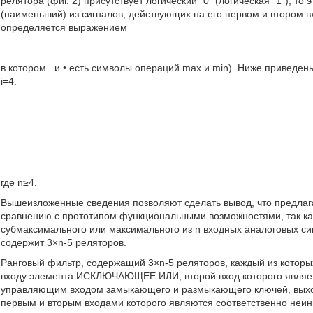
релятора (фиг. 2) присутствует логический "0" (логическая "1"), 
(наименьший) из сигналов, действующих на его первом и втором в
определяется выражением
в котором
и • есть символы операций max и min). Ниже приведены
i=4:
где n≥4.
Вышеизложенные сведения позволяют сделать вывод, что предла
сравнению с прототипом функциональными возможностями, так ка
субмаксимального или максимального из n входных аналоговых си
содержит 3×n-5 реляторов.
Ранговый фильтр, содержащий 3×n-5 реляторов, каждый из котор
входу элемента ИСКЛЮЧАЮЩЕЕ ИЛИ, второй вход которого являет
управляющим входом замыкающего и размыкающего ключей, выхо
первым и вторым входами которого являются соответственно не