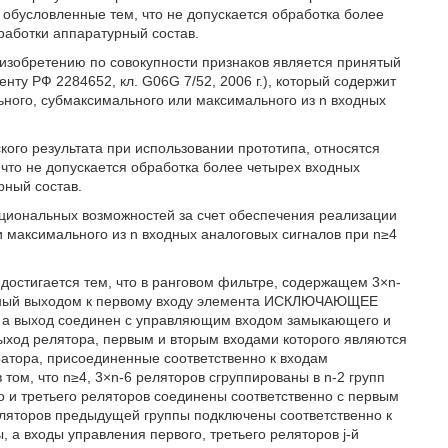
обусловленные тем, что не допускается обработка более
работки аппаратурный состав.
 изобретению по совокупности признаков является принятый
енту РФ 2284652, кл. G06G 7/52, 2006 г.), который содержит
ного, субмаксимального или максимального из n входных
ого результата при использовании прототипа, относятся
что не допускается обработка более четырех входных
рный состав.
циональных возможностей за счет обеспечения реализации
 максимального из n входных аналоговых сигналов при n≥4
достигается тем, что в ранговом фильтре, содержащем 3×n-
енный выходом к первому входу элемента ИСКЛЮЧАЮЩЕЕ
а, а выход соединен с управляющим входом замыкающего и
ход релятора, первым и вторым входами которого являются
атора, присоединенные соответственно к входам
ом, что n≥4, 3×n-6 реляторов сгруппированы в n-2 групп
го и третьего реляторов соединены соответственно с первым
реляторов предыдущей группы подключены соответственно к
 а входы управления первого, третьего реляторов j-й