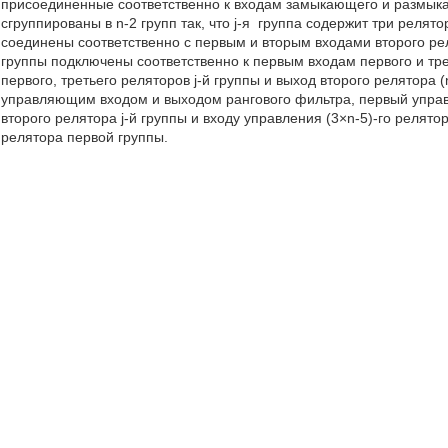
присоединенные соответственно к входам замыкающего и размыка
сгруппированы в n-2 групп так, что j-я
группа содержит три релятор
соединены соответственно с первым и вторым входами второго ре
группы подключены соответственно к первым входам первого и тр
первого, третьего реляторов j-й группы и выход второго релятора 
управляющим входом и выходом рангового фильтра, первый управ
второго релятора j-й группы и входу управления (3×n-5)-го релят
релятора первой группы.