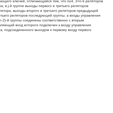
ющего ключей, отличающийся тем, что n≥4, 3×n-6 реляторов
а, в j-й группе выходы первого и третьего реляторов
лятора, выходы второго и третьего реляторов предыдущей
етьего реляторов последующей группы, а входы управления
(n-2)-й группы соединены соответственно с вторым
ляющий вход которого подключен к входу управления
ора, подсоединенного выходом к первому входу первого