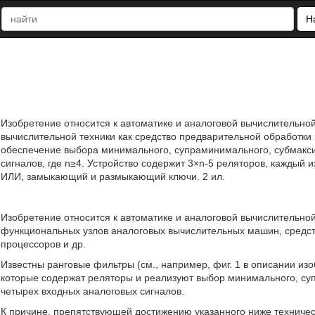
Н
Изобретение относится к автоматике и аналоговой вычислительной
вычислительной техники как средство предварительной обработки
обеспечение выбора минимального, супраминимального, субмакси
сигналов, где n≥4. Устройство содержит 3×n-5 реляторов, кажд
ИЛИ, замыкающий и размыкающий ключи. 2 ил.
Изобретение относится к автоматике и аналоговой вычислительной
функциональных узлов аналоговых вычислительных машин, средст
процессоров и др.
Известны ранговые фильтры (см., например, фиг. 1 в описании изоб
которые содержат реляторы и реализуют выбор минимального, су
четырех входных аналоговых сигналов.
К причине, препятствующей достижению указанного ниже техничес