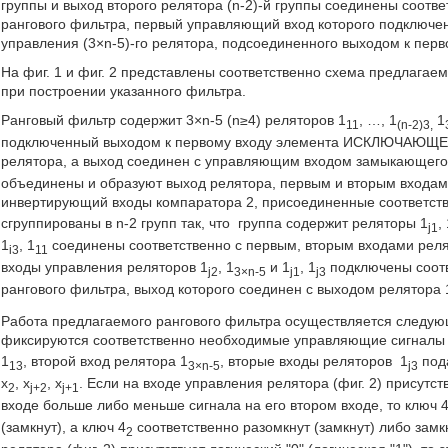
группы и выход второго релятора (n-2)-й группы соединены соот
рангового фильтра, первый управляющий вход которого подключен 
управления (3×n-5)-го релятора, подсоединенного выходом к перв
На фиг. 1 и фиг. 2 представлены соответственно схема предлагае
при построении указанного фильтра.
Ранговый фильтр содержит 3×n-5 (n≥4) реляторов 1
, …, 1
1
11
(n-2)3,
подключенный выходом к первому входу элемента ИСКЛЮЧАЮЩЕЕ И
релятора, а выход соединен с управляющим входом замыкающего
объединены и образуют выход релятора, первым и вторым входам
инвертирующий входы компаратора 2, присоединенные соответств
сгруппированы в n-2 групп так, что
группа содержит реляторы 1
,
j1
1
, 1
соединены соответственно с первым, вторым входами реля
i3
11
входы управления реляторов 1
, 1
и 1
, 1
подключены соотв
j2
3×n-5
j1
j3
рангового фильтра, выход которого соединен с выходом релятора 
Работа предлагаемого рангового фильтра осуществляется следую
фиксируются соответственно необходимые управляющие сигналы
1
, второй вход релятора 1
, вторые входы реляторов
1
пода
13
3×n-5
j3
х
, x
, x
. Если на входе управления релятора (фиг. 2) присутств
2
j+2
j+1
входе больше либо меньше сигнала на его втором входе, то ключ 
(замкнут), а ключ 4
соответственно разомкнут (замкнут) либо замк
2