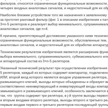
фильтров, относятся ограниченные функциональные возможности, 
четырех входных аналоговых сигналов, и недостаточный для их об
Наиболее близким устройством того же назначения к заявленному
за прототип ранговый фильтр (фиг. 1 в описании изобретения к пат
3×n-5 реляторов и реализует выбор минимального, супраминималь
аналоговых сигналов, где n=4.
К причине, препятствующей достижению указанного ниже техническ
ограниченные функциональные возможности, обусловленные тем, 
аналоговых сигналов, и недостаточный для их обработки аппарату
Техническим результатом изобретения является расширение функ
выбора минимального, супраминимального, субмаксимального или
и аппаратурный состав из 3×n-5 реляторов.
Указанный технический результат при осуществлении изобретения 
5 реляторов, каждый из которых содержит компаратор, подключ
ИЛИ, второй вход которого является входом управления релятор
размыкающего ключей, выходы которых объединены и образуют вы
соответственно неинвертирующий и инвертирующий входы компар
замыкающего и размыкающего ключей, особенность заключается в т
так, что
группа содержит три релятора, в j-й группе выходы перво
и вторым входами второго релятора, выходы второго и третьего 
первым входам первого и третьего реляторов последующей группы,