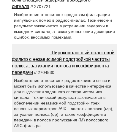
сигнала
// 2707721
Изобретение относится к средствам фильтрации
импульсных помех в радиосигналах. Технический
результат заключается в устранении задержки в
выходном сигнале, а также уменьшении дисперсии
ошибок, вносимых помехами.
Широкополосный полосовой
фильтр с независимой подстройкой частоты
полюса, затухания полюса и коэффициента
передачи
// 2704530
Изобретение относится к радиотехнике и связи и
может быть использовано в качестве интерфейса
для выделения заданного спектра источника
сигнала. Технический результат заключается в
обеспечении независимой подстройки трех
основных параметров АЧХ – частоты полюса (ωp),
затухания полюса (dp), а также коэффициента
передачи в полосе пропускания (М) полосового
АRC-фильтра.