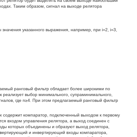
то этот релятор будет выделять на своем выходе наибольший
ходах. Таким образом, сигнал на выходе релятора
 значения указанного выражения, например, при i=2, i=3,
гаемый ранговый фильтр обладает более широкими по
к реализует выбор минимального, супраминимального,
гналов, где n≥4. При этом предлагаемый ранговый фильтр
ых содержит компаратор, подключенный выходом к первому
ся входом управления релятора, а выход соединен с
ды которых объединены и образуют выход релятора,
инвертирующий и инвертирующий входы компаратора,