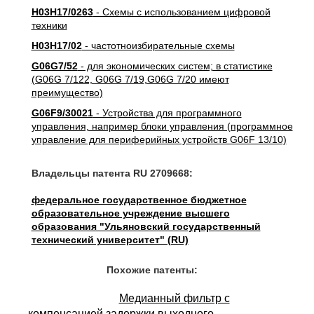
H03H17/0263
- Схемы с использованием цифровой
техники
H03H17/02
- частотноизбирательные схемы
G06G7/52
- для экономических систем; в статистике
(G06G 7/122, G06G 7/19,G06G 7/20 имеют
преимущество)
G06F9/30021
- Устройства для программного
управления, например блоки управления (программное
управление для периферийных устройств G06F 13/10)
Владельцы патента RU 2709668:
федеральное государственное бюджетное
образовательное учреждение высшего
образования "Ульяновский государственный
технический университет" (RU)
Похожие патенты:
Медианный фильтр с
компенсацией задержки выходного