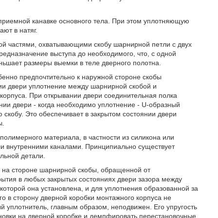
приемной канавке основного тела. При этом уплотняющую
ют в натяг.
рой частями, охватывающими скобу шарнирной петли с двух
едназначение выступа до необходимого, что, с одной
еньшает размеры выемки в теле дверного полотна.
бенно предпочтительно к наружной стороне скобы
ии двери уплотнение между шарнирной скобой и
корпуса. При открывании двери соединительная полка
нии двери - когда необходимо уплотнение - U-образный
кобу. Это обеспечивает в закрытом состоянии двери
ы.
олимерного материала, в частности из силикона или
ли внутренними каналами. Принципиально существует
льной детали.
 на стороне шарнирной скобы, обращенной от
рытия в любых закрытых состояниях двери зазора между
 которой она установлена, и для уплотнения образованной за
го в сторону дверной коробки монтажного корпуса не
й уплотнитель, главным образом, неподвижен. Его упругость
ановки на дверной коробке и демпфировать перестановочные