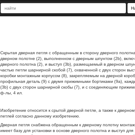
Н
Скрытая дверная петля с обращенным в сторону дверного полотна
дверном полотне (2), выполненном с дверным шпунтом (2b), включ
дверного полотна (2), и выступ (3b), размещаемый в дверном шпун
частью петли шарнирной скобой (7), охваченной с двух сторон вы
коробки монтажным корпусом (8), закрепляемым на дверной коро
профильная деталь (9) с двумя прижимными бортиками (9а), кажды
(3b) с двух сторон шарнирной скобы (7), и с соединяющим прижимны
ф-лы, 4 ил.
Изобретение относится к срытой дверной петле, а также к дверном
петлей согласно данному изобретению.
Дверная петля снабжена обращенным к дверному полотну монтажн
имеет базу для установки в основе дверного полотна и выступ дл