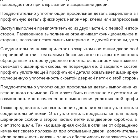
повреждает его при открывании и закрывании двери.
Предпочтительно уплотняющая профильная деталь закреплена в 
профильную деталь фиксируют, например, клеем или запрессовыва
Выступ выполнен предпочтительно из двух частей, с первой и вто
сторон. Раздвоенное выполнение ограничивает функциональное пр
стороны, позволяет сэкономить материал и, с другой стороны, ум
Соединительная полка прилегает в закрытом состоянии двери осо
шарнирной петли. Тем самым обеспечивается в закрытом состоян
обращенным в сторону дверного полотна основанием монтажного 
съезжает с шарнирной скобы, не повреждая ее. В закрытом состоя
профиль уплотняющей профильной детали охватывает шарнирную с
полноценную уплотненность скрытой дверной петли с этой сторон
Предпочтительно уплотняющая профильная деталь выполнена из п
вспененного полимера. Она может быть выполнена с пустотами и
возможность многосочлененного выполнения уплотняющей профи
Также предпочтительно выполнение дополнительного уплотнителя
соединительной полки. Этот уплотнитель предназначен для перек
шарнирной скобой и второй частью петли или дверной коробкой, в
счет этого щели. Так как шарнирная скоба в отличие от обращенно
изменяет своего положения при открывании двери, дополнительны
и/или подвижность должны однако обеспечивать возможность уст