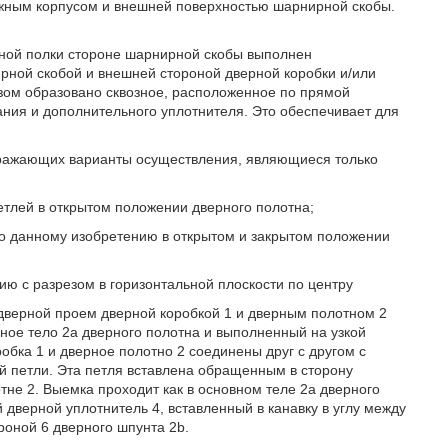
жным корпусом и внешней поверхностью шарнирной скобы.
ной полки стороне шарнирной скобы выполнен
ной скобой и внешней стороной дверной коробки и/или
зом образовано сквозное, расположенное по прямой
ания и дополнительного уплотнителя. Это обеспечивает для
бражающих варианты осуществления, являющиеся только
петлей в открытом положении дверного полотна;
сно данному изобретению в открытом и закрытом положении
ию с разрезом в горизонтальной плоскости по центру
дверной проем дверной коробкой 1 и дверным полотном 2
ное тело 2а дверного полотна и выполненный на узкой
обка 1 и дверное полотно 2 соединены друг с другом с
й петли. Эта петля вставлена обращенным в сторону
не 2. Выемка проходит как в основном теле 2а дверного
й дверной уплотнитель 4, вставленный в канавку в углу между
роной 6 дверного шпунта 2b.