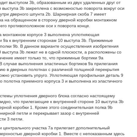
дит выступом 3b, образованным из двух удаленных друг от
и выступа 3b закреплена с возможностью поворота вокруг оси
нутри дверного шпунта 2b. Шарнирная скоба 7 имеет
лена на обращенном в сторону дверной коробки монтажном
 его противоположном оси х поворота конце.
на монтажном корпусе 3 выполнена уплотняющая
 9а к внутренним сторонам 10 выступа 3b. Прижимные
 полки 9b. В данном варианте осуществления изобретения
 выступа 3b лежат не в одной плоскости, а расположены со
чение имеет только то, что прижимные бортики 9а
 В случае выполнения эластичных бортиков 9а прилегания
ию в дверных полотнах с различной толщиной перекрытия
можно установить упруго. Уплотняющая профильная деталь 9
о полотна приемного корпуса 3 и выполнена из эластичного
истемы уплотнения дверного блока согласно настоящему
видно, что прилегающие к внутренней стороне 10 выступа 3b
рной коробки 1. Кроме этого соединительная полка 9b
рнирной петли и перекрывает зазор с внутренней
ти 3 петли.
и центрального участка 7а прилегает дополнительный
верхностью дверной коробки 1. Вместе с непоказанным здесь