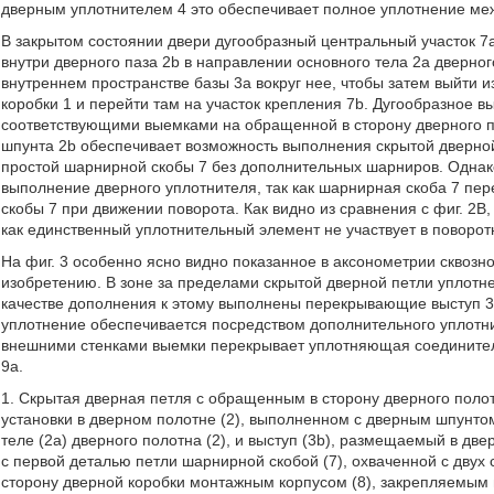
дверным уплотнителем 4 это обеспечивает полное уплотнение меж
В закрытом состоянии двери дугообразный центральный участок 7
внутри дверного паза 2b в направлении основного тела 2а дверног
внутреннем пространстве базы 3а вокруг нее, чтобы затем выйти 
коробки 1 и перейти там на участок крепления 7b. Дугообразное 
соответствующими выемками на обращенной в сторону дверного пол
шпунта 2b обеспечивает возможность выполнения скрытой дверной
простой шарнирной скобы 7 без дополнительных шарниров. Однако
выполнение дверного уплотнителя, так как шарнирная скоба 7 пе
скобы 7 при движении поворота. Как видно из сравнения с фиг. 2
как единственный уплотнительный элемент не участвует в поворот
На фиг. 3 особенно ясно видно показанное в аксонометрии сквозн
изобретению. В зоне за пределами скрытой дверной петли уплотн
качестве дополнения к этому выполнены перекрывающие выступ 3
уплотнение обеспечивается посредством дополнительного уплотн
внешними стенками выемки перекрывает уплотняющая соединител
9а.
1. Скрытая дверная петля с обращенным в сторону дверного поло
установки в дверном полотне (2), выполненном с дверным шпунто
теле (2а) дверного полотна (2), и выступ (3b), размещаемый в дв
с первой деталью петли шарнирной скобой (7), охваченной с двух
сторону дверной коробки монтажным корпусом (8), закрепляемым 