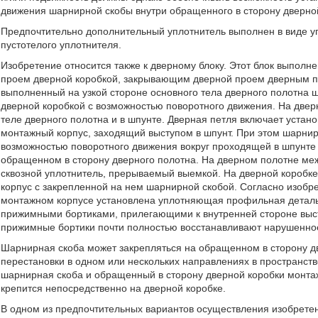
движения шарнирной скобы внутри обращенного в сторону дверной
Предпочтительно дополнительный уплотнитель выполнен в виде уп
пустотелого уплотнителя.
Изобретение относится также к дверному блоку. Этот блок выпол
проем дверной коробкой, закрывающим дверной проем дверным п
выполненный на узкой стороне основного тела дверного полотна ш
дверной коробкой с возможностью поворотного движения. На две
теле дверного полотна и в шпунте. Дверная петля включает устан
монтажный корпус, заходящий выступом в шпунт. При этом шарнир
возможностью поворотного движения вокруг проходящей в шпунте
обращенном в сторону дверного полотна. На дверном полотне ме
сквозной уплотнитель, прерываемый выемкой. На дверной коробк
корпус с закрепленной на нем шарнирной скобой. Согласно изобр
монтажном корпусе установлена уплотняющая профильная деталь
прижимными бортиками, прилегающими к внутренней стороне выс
прижимные бортики почти полностью восстанавливают нарушенно
Шарнирная скоба может закрепляться на обращенном в сторону д
перестановки в одном или нескольких направлениях в пространст
шарнирная скоба и обращенный в сторону дверной коробки монта
крепится непосредственно на дверной коробке.
В одном из предпочтительных вариантов осуществления изобретен