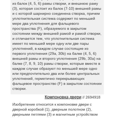
из балок (4, 5, 6) рамы створки, и внешнюю раму
(3), которая состоит из балок (7-10) внешней рамы
и с которой шарнирно соединена створка, причем
уплотнительная система содержит по меньшей
мере два уплотнения для фальцевого
пространства (F), образуемого в закрытом
состоянии между внешней рамой и рамой створки,
и отличается тем, что уплотнительная система
имеет по меньшей мере одну или две пары
уплотнений, в каждом случае состоящие из
первого уплотнения (29а, 30b) на балке (4, 5, 6)
внешней рамы и второго уплотнения (29b, 30а) на
балке (7, 8, 9, 10) рамы створки, которые вместе в
каждом случае образуют по меньшей мере одно
или предпочтительно два или более центральных
уплотнений, герметично перекрывающих
фальцевое пространство (F) в закрытом состоянии
створки.
Компоновка двери
// 2694918
Изобретение относится к компоновке двери с
дверной коробкой (1), дверным полотном (2),
дверными петлями (3) и магнитным устройством