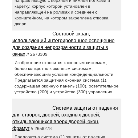
направляющую с верхней и нижней полками и
каретку, корпус которой установлен в
направляющей на роликах и соединен с
кронштейном, на котором закреплена створка
двери.
Световой экран,
использующий интегрированное освещение
для создания непрозрачности и защиты в
окнах
// 2673309
Изобретение относится к оконным системам,
более конкретно к оконным системам,
обеспечивающим условия конфиденциальности.
Предлагается защитная оконная система (1),
содержащая оконную панель (100), осветительное
устройство (200) и устройство (300) управления.
Система защиты от падения
для створок, дверей, входных дверей,
откидывающихся вверх дверей, окон,
фрамуг
// 2658278
Предложена система (1) защиты от падения,