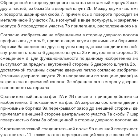
Обращенный в сторону дверного полотна монтажный корпус 3 захо
друга частей, из базы 3а в дверной шпунт 2b. Между двумя частям
х поворота шарнирная скоба 7, причем ось х поворота проходит в
металлический участок 7а, изогнутый в виде полукруга, и закреп
корпусе 8 посредством участка 7b прилегания, расположенного на
Согласно изобретению на обращенном в сторону дверного полот
профильная деталь 9, прилегающая двумя прижимными бортиками
бортики 9а соединены друг с другом посредством соединительной
внутренняя сторона 6 дверного шпунта 2b и внутренняя сторона 10
смещением d. Для функциональности по данному изобретению зна
выступают за пределы внутренней стороны 6 дверного шпунта 2b.
достаточной толщины скрытую дверную петлю согласно изобретен
(толщина дверного шпунта 2b в направлении по толщине двери) 
закреплена в приемной канавке 3с обращенного в сторону дверног
вспененного материала.
Сравнительный анализ фиг. 2А и 2В поясняет принцип действия с
изобретению. В показанном на фиг. 2А закрытом состоянии двери 
прижимные бортики 9а перекрывают зазор до внешней стороны две
прилегает к внешней стороне центрального участка 7а скобы 7 ша
поверхностью базы 3а обращенной в сторону дверного полотна час
К противоположной соединительной полке 9b внешней поверхност
уплотнитель 11, также плотно перекрывающий зазор с внешней по