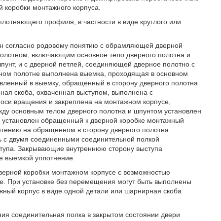
 коробки монтажного корпуса.
лотняющего профиля, в частности в виде круглого или
нен согласно родовому понятию с обрамляющей дверной
олотном, включающим основное тело дверного полотна и
пунт, и с дверной петлей, соединяющей дверное полотно с
рном полотне выполнена выемка, проходящая в основном
овленный в выемку, обращенный в сторону дверного полотна
ная скоба, охваченная выступом, выполнена с
 оси вращения и закреплена на монтажном корпусе,
жду основным телом дверного полотна и шпунтом установлен
е установлен обращенный к дверной коробке монтажный
етению на обращенном в сторону дверного полотна
 с двумя соединенными соединительной полкой
тупа. Закрывающие внутреннюю сторону выступа
е выемкой уплотнение.
верной коробки монтажном корпусе с возможностью
ве. При установке без перемещения могут быть выполнены
жный корпус в виде одной детали или шарнирная скоба
ия соединительная полка в закрытом состоянии двери