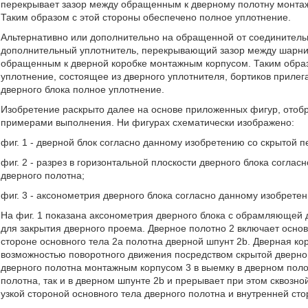
перекрывает зазор между обращенным к дверному полотну монта
Таким образом с этой стороны обеспечено полное уплотнение.
Альтернативно или дополнительно на обращенной от соединитель
дополнительный уплотнитель, перекрывающий зазор между шарнир
обращенным к дверной коробке монтажным корпусом. Таким обра
уплотнение, состоящее из дверного уплотнителя, бортиков прилег
дверного блока полное уплотнение.
Изобретение раскрыто далее на основе приложенных фигур, ото
примерами выполнения. Ни фигурах схематически изображено:
фиг. 1 - дверной блок согласно данному изобретению со скрытой 
фиг. 2 - разрез в горизонтальной плоскости дверного блока согла
дверного полотна;
фиг. 3 - аксонометрия дверного блока согласно данному изобретен
На фиг. 1 показана аксонометрия дверного блока с обрамляющей 
для закрытия дверного проема. Дверное полотно 2 включает основ
стороне основного тела 2а полотна дверной шпунт 2b. Дверная кор
возможностью поворотного движения посредством скрытой дверно
дверного полотна монтажным корпусом 3 в выемку в дверном полот
полотна, так и в дверном шпунте 2b и прерывает при этом сквозно
узкой стороной основного тела дверного полотна и внутренней сто