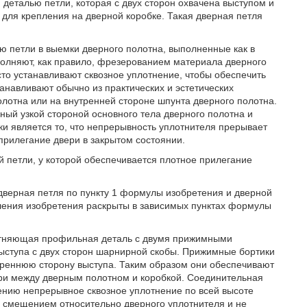
деталью петли, которая с двух сторон охвачена выступом и
для крепления на дверной коробке. Такая дверная петля
ю петли в выемки дверного полотна, выполненные как в
ыполняют, как правило, фрезерованием материала дверного
то устанавливают сквозное уплотнение, чтобы обеспечить
анавливают обычно из практических и эстетических
олотна или на внутренней стороне шпунта дверного полотна.
ный узкой стороной основного тела дверного полотна и
ки является то, что непрерывность уплотнителя прерывает
прилегание двери в закрытом состоянии.
й петли, у которой обеспечивается плотное прилегание
дверная петля по пункту 1 формулы изобретения и дверной
ления изобретения раскрыты в зависимых пунктах формулы
отняющая профильная деталь с двумя прижимными
ыступа с двух сторон шарнирной скобы. Прижимные бортики
треннюю сторону выступа. Таким образом они обеспечивают
ери между дверным полотном и коробкой. Соединительная
ению непрерывное сквозное уплотнение по всей высоте
о смещением относительно дверного уплотнителя и не