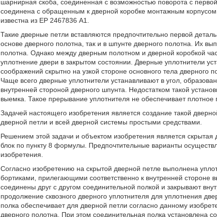
шарнирная скоба, соединенная с возможностью поворота с первой 
соединена с обращенным к дверной коробке монтажным корпусом 
известна из ЕР 2467836 А1.
Такие дверные петли вставляются предпочтительно первой деталь
основе дверного полотна, так и в шпунте дверного полотна. Их в
полотна. Однако между дверным полотном и дверной коробкой час
уплотнение двери в закрытом состоянии. Дверные уплотнители уст
соображений скрытно на узкой стороне основного тела дверного п
Чаще всего дверные уплотнители устанавливают в угол, образован
внутренней стороной дверного шпунта. Недостатком такой установ
выемка. Такое прерывание уплотнителя не обеспечивает плотное 
Задачей настоящего изобретения является создание такой дверно
дверной петли и всей дверной системы простыми средствами.
Решением этой задачи и объектом изобретения является скрытая 
блок по пункту 8 формулы. Предпочтительные варианты осуществ
изобретения.
Согласно изобретению на скрытой дверной петле выполнена упл
бортиками, прилегающими соответственно к внутренней стороне в
соединены друг с другом соединительной полкой и закрывают вну
продолжение сквозного дверного уплотнителя для уплотнения дв
полка обеспечивает для дверной петли согласно данному изобрет
дверного полотна. При этом соединительная полка установлена с