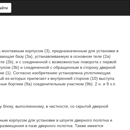
айти
 монтажным корпусом (3), предназначенным для установки в
ающая базу (3а), устанавливаемую в основном теле (2а)
те (2b), и с соединенной с возможностью поворота с первой
ступом (3b) и соединенной с обращенным в сторону дверной
бке (1). Согласно изобретению установлена уплотняющая
й из которых прилегает к внутренней стороне (10) выступа
е бортики (9а) соединительным участком (9b). 2 н. и 9 з.п.
у блоку, выполненному, в частности, со скрытой дверной
ым корпусом для установки в шпунте дверного полотна и
я размещения в пазе дверного полотна. Также имеется