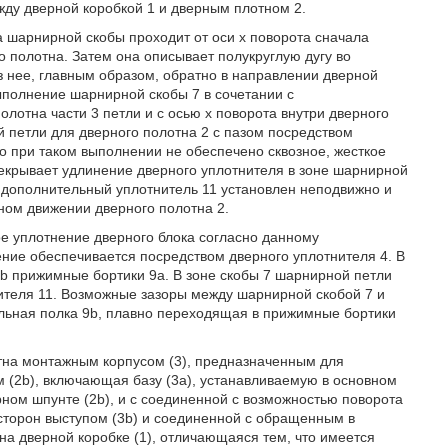
ду дверной коробкой 1 и дверным плотном 2.
а шарнирной скобы проходит от оси х поворота сначала
о полотна. Затем она описывает полукруглую дугу во
из нее, главным образом, обратно в направлении дверной
выполнение шарнирной скобы 7 в сочетании с
отна части 3 петли и с осью х поворота внутри дверного
 петли для дверного полотна 2 с пазом посредством
 при таком выполнении не обеспечено сквозное, жесткое
рекрывает удлинение дверного уплотнителя в зоне шарнирной
В, дополнительный уплотнитель 11 установлен неподвижно и
ном движении дверного полотна 2.
ое уплотнение дверного блока согласно данному
ение обеспечивается посредством дверного уплотнителя 4. В
b прижимные бортики 9а. В зоне скобы 7 шарнирной петли
ителя 11. Возможные зазоры между шарнирной скобой 7 и
ьная полка 9b, плавно переходящая в прижимные бортики
тна монтажным корпусом (3), предназначенным для
м (2b), включающая базу (3а), устанавливаемую в основном
ерном шпунте (2b), и с соединенной с возможностью поворота
 сторон выступом (3b) и соединенной с обращенным в
на дверной коробке (1), отличающаяся тем, что имеется