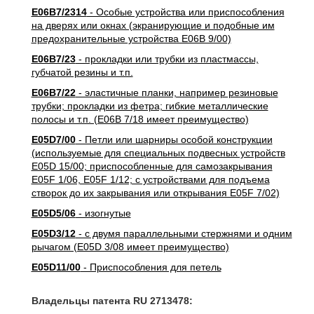
E06B7/2314
- Особые устройства или приспособления
на дверях или окнах (экранирующие и подобные им
предохранительные устройства E06B 9/00)
E06B7/23
- прокладки или трубки из пластмассы,
губчатой резины и т.п.
E06B7/22
- эластичные планки, например резиновые
трубки; прокладки из фетра; гибкие металлические
полосы и т.п. (E06B 7/18 имеет преимущество)
E05D7/00
- Петли или шарниры особой конструкции
(используемые для специальных подвесных устройств
E05D 15/00; приспособленные для самозакрывания
E05F 1/06, E05F 1/12; с устройствами для подъема
створок до их закрывания или открывания E05F 7/02)
E05D5/06
- изогнутые
E05D3/12
- с двумя параллельными стержнями и одним
рычагом (E05D 3/08 имеет преимущество)
E05D11/00
- Приспособления для петель
Владельцы патента RU 2713478: