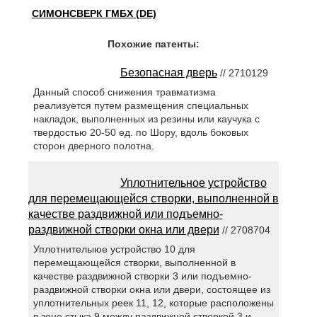
СИМОНСВЕРК ГМБХ (DE)
Похожие патенты:
Безопасная дверь
// 2710129
Данный способ снижения травматизма
реализуется путем размещения специальных
накладок, выполненных из резины или каучука с
твердостью 20-50 ед. по Шору, вдоль боковых
сторон дверного полотна.
Уплотнительное устройство
для перемещающейся створки, выполненной в
качестве раздвижной или подъемно-
раздвижной створки окна или двери
// 2708704
Уплотнителыюе устройство 10 для
перемещающейся створки, выполненной в
качестве раздвижной створки 3 или подъемно-
раздвижной створки окна или двери, состоящее из
уплотнительных реек 11, 12, которые расположены
в зоне стыка 9 между раздвижной створкой 3 и