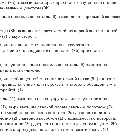
и (9а), каждый из которых прилегает к внутренней стороне
инительным участком (9b).
яющая профильная деталь (9) закреплена в приемной канавке
ступ (3b) выполнен из двух частей, из первой части и второй
(7) с двух сторон.
м, что дверная петля выполнена с возможностью
двери и что соединительная полка (9b) прилегает к
ем, что уплотняющая профильная деталь (9) выполнена в
ериала или силикона.
, что к обращенной от соединительной полки (9b) стороне
, предназначенный для перекрытия зазора с обращенным в
оробкой (1).
ель (11) выполнен в виде упругого полого уплотнителя.
 (1), закрывающим дверной проем дверным полотном (2),
а узкой стороне основного тела (2а) дверного полотна
отно (2) с дверной коробкой (1) с возможностью поворота,
овном теле (2а) дверного полотна и в дверном шпунте (2b),
ный в сторону дверного полотна монтажный корпус (3),