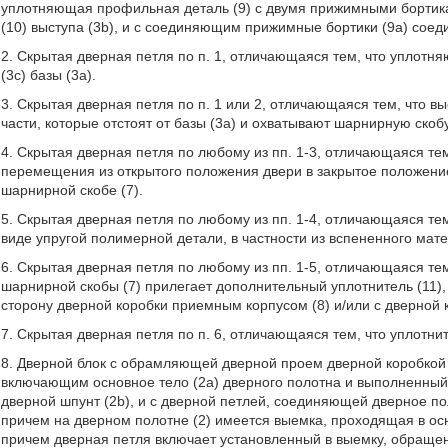
уплотняющая профильная деталь (9) с двумя прижимными бортикам
(10) выступа (3b), и с соединяющим прижимные бортики (9а) соед
2. Скрытая дверная петля по п. 1, отличающаяся тем, что уплотн
(3с) базы (3а).
3. Скрытая дверная петля по п. 1 или 2, отличающаяся тем, что вы
части, которые отстоят от базы (3а) и охватывают шарнирную скобу 
4. Скрытая дверная петля по любому из пп. 1-3, отличающаяся те
перемещения из открытого положения двери в закрытое положение 
шарнирной скобе (7).
5. Скрытая дверная петля по любому из пп. 1-4, отличающаяся т
виде упругой полимерной детали, в частности из вспененного мат
6. Скрытая дверная петля по любому из пп. 1-5, отличающаяся тем
шарнирной скобы (7) прилегает дополнительный уплотнитель (11)
сторону дверной коробки приемным корпусом (8) и/или с дверной к
7. Скрытая дверная петля по п. 6, отличающаяся тем, что уплотнит
8. Дверной блок с обрамляющей дверной проем дверной коробкой
включающим основное тело (2а) дверного полотна и выполненный н
дверной шпунт (2b), и с дверной петлей, соединяющей дверное пол
причем на дверном полотне (2) имеется выемка, проходящая в осн
причем дверная петля включает установленный в выемку, обращен