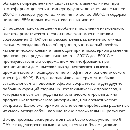
обладают определенными свойствами, а именно имеют при
атмосферном давлении температуру начала кипения не менее
200°С и температуру конца кипения не менее 360°С, и содержат
не менее 85% ароматических составных частей.
В процессе поиска решения проблемы получения низковязкого
высоко-ароматического технологического масла с низким
содержанием 8 ПАУ были рассмотрены различные источники
сырья. Неожиданно было обнаружено, что тяжелый газойль
каталитического крекинга, имеющие при атмосферном давлении
диапазон распределения кипения от ≈200°С до ≈500°С с
преимущественным содержанием легких фракций, при
ректификации дает высокий выход низковязкого высоко-
ароматического неканцерогенного нефтяного технологического
масла (до 90 %). В ходе дальнейших экспериментов было
установлено, что подобный эффект сохраняется и для других
побочных фракций вторичных нефтехимических процессов, к
которым относятся продукты каталитического крекинга, или
продукты каталитического риформинга, или ароматические
экстракты. Далее экспериментально были опробованы различные
их смеси между собой, давшие также положительный результат.
В ходе пробных экспериментов нами было обнаружено, что 8
ПАУ с конденсированными пятью, шестью и более циклами