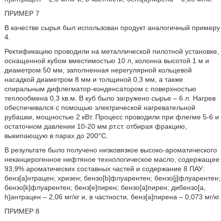
ПРИМЕР 7
В качестве сырья был использован продукт аналогичный примеру
4.
Ректификацию проводили на металлической пилотной установке,
оснащенной кубом вместимостью 10 л, колонна высотой 1 м и
диаметром 50 мм, заполненная нерегулярной кольцевой
насадкой диаметром 8 мм и толщиной 0,3 мм, а также
спиральным дифлегматор-конденсатором с поверхностью
теплообмена 0,3 кв.м. В куб было загружено сырье – 6 л. Нагрев
обеспечивался с помощью электрической нагревательной
рубашки, мощностью 2 кВт. Процесс проводили при флегме 5-6 и
остаточном давлении 10-20 мм.рт.ст. отбирая фракцию,
выкипающую в парах до 200°С.
В результате было получено низковязкое высоко-ароматического
неканцерогенное нефтяное технологическое масло, содержащее
93,9% ароматических составных частей и содержание 8 ПАУ:
бенз[а]нтрацен; хризен; бензо[b]флуарентен; бензо[j]флуарентен;
бензо[k]флуарентен; бенз[е]пирен; бензо[а]пирен; дибензо[a,
h]антрацен – 2,06 мг/кг и, в частности, бенз[а]пирена – 0,073 мг/кг.
ПРИМЕР 8