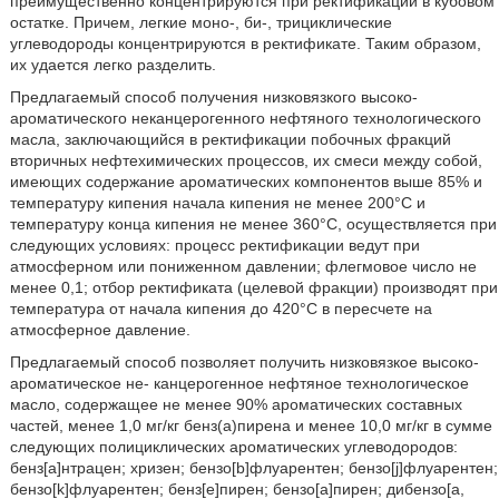
преимущественно концентрируются при ректификации в кубовом
остатке. Причем, легкие моно-, би-, трициклические
углеводороды концентрируются в ректификате. Таким образом,
их удается легко разделить.
Предлагаемый способ получения низковязкого высоко-
ароматического неканцерогенного нефтяного технологического
масла, заключающийся в ректификации побочных фракций
вторичных нефтехимических процессов, их смеси между собой,
имеющих содержание ароматических компонентов выше 85% и
температуру кипения начала кипения не менее 200°С и
температуру конца кипения не менее 360°С, осуществляется при
следующих условиях: процесс ректификации ведут при
атмосферном или пониженном давлении; флегмовое число не
менее 0,1; отбор ректификата (целевой фракции) производят при
температура от начала кипения до 420°С в пересчете на
атмосферное давление.
Предлагаемый способ позволяет получить низковязкое высоко-
ароматическое не- канцерогенное нефтяное технологическое
масло, содержащее не менее 90% ароматических составных
частей, менее 1,0 мг/кг бенз(а)пирена и менее 10,0 мг/кг в сумме
следующих полициклических ароматических углеводородов:
бенз[а]нтрацен; хризен; бензо[b]флуарентен; бензо[j]флуарентен;
бензо[k]флуарентен; бенз[е]пирен; бензо[а]пирен; дибензо[a,