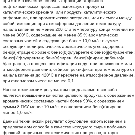
при этом в качестве побочных фракций вторичных
нефтехимических процессов используют продукты
каталитического крекинга, или продукты каталитического
риформинга, или ароматические экстракты, или их смеси между
собой, имеющие при атмосферном давлении температуру
начала кипения не менее 200°С и температуру конца кипения не
менее 360°С, содержащие не менее 85 % ароматических
составных частей и содержащие более 10,0 мг/кг в сумме
следующих полициклических ароматических углеводородов:
бенз[а]нтрацен; хризен; бензо[b]флуарентен; бензо[j]флуарентен;
бензо[k]флуарентен; бенз[е]пирен; бензо[а]пирен; дибензо[a,
h]антрацен, а процесс ректификации ведут при пониженном или
атмосферном давлении, отбирая ректификат при температуре от
начала кипения до 420°С в пересчете на атмосферное давление,
при флегмовом числе не менее 0,1.
Новым техническим результатом предлагаемого способа
является повышение качества целевого продукта, с содержанием
ароматических составных частей более 90%, с содержанием
суммы 8 ПАУ менее 10 мг/кг, с содержанием бенз(а)пирена
менее 1,0 мг/кг.
Данный технический результат обусловлен использованием в
предлагаемом способе в качестве исходного сырья побочных
фракций вторичных нефтехимических процессов, которые