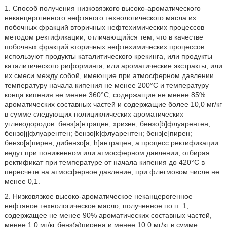
1. Способ получения низковязкого высоко-ароматического
неканцерогенного нефтяного технологического масла из
побочных фракций вторичных нефтехимических процессов
методом ректификации, отличающийся тем, что в качестве
побочных фракций вторичных нефтехимических процессов
используют продукты каталитического крекинга, или продукты
каталитического риформинга, или ароматические экстракты, или
их смеси между собой, имеющие при атмосферном давлении
температуру начала кипения не менее 200°С и температуру
конца кипения не менее 360°С, содержащие не менее 85%
ароматических составных частей и содержащие более 10,0 мг/кг
в сумме следующих полициклических ароматических
углеводородов: бенз[а]нтрацен; хризен; бензо[b]флуарентен;
бензо[j]флуарентен; бензо[k]флуарентен; бенз[е]пирен;
бензо[а]пирен; дибензо[a, h]антрацен, а процесс ректификации
ведут при пониженном или атмосферном давлении, отбирая
ректификат при температуре от начала кипения до 420°С в
пересчете на атмосферное давление, при флегмовом числе не
менее 0,1.
2. Низковязкое высоко-ароматическое неканцерогенное
нефтяное технологическое масло, полученное по п. 1,
содержащее не менее 90% ароматических составных частей,
менее 1,0 мг/кг бенз(а)пирена и менее 10,0 мг/кг в сумме