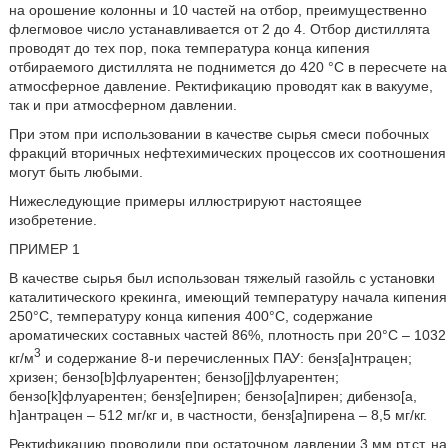
на орошение колонны и 10 частей на отбор, преимущественно
флегмовое число устанавливается от 2 до 4. Отбор дистиллята
проводят до тех пор, пока температура конца кипения
отбираемого дистиллята не поднимется до 420 °С в пересчете на
атмосферное давление. Ректификацию проводят как в вакууме,
так и при атмосферном давлении.
При этом при использовании в качестве сырья смеси побочных
фракций вторичных нефтехимических процессов их соотношения
могут быть любыми.
Нижеследующие примеры иллюстрируют настоящее
изобретение.
ПРИМЕР 1
В качестве сырья был использован тяжелый газойль с установки
каталитического крекинга, имеющий температуру начала кипения
250°С, температуру конца кипения 400°С, содержание
ароматических составных частей 86%, плотность при 20°С – 1032
3
кг/м
и содержание 8-и перечисленных ПАУ: бенз[а]нтрацен;
хризен; бензо[b]флуарентен; бензо[j]флуарентен;
бензо[k]флуарентен; бенз[е]пирен; бензо[а]пирен; дибензо[a,
h]антрацен – 512 мг/кг и, в частности, бенз[а]пирена – 8,5 мг/кг.
Ректификацию проводили при остаточном давлении 3 мм.рт.ст. на