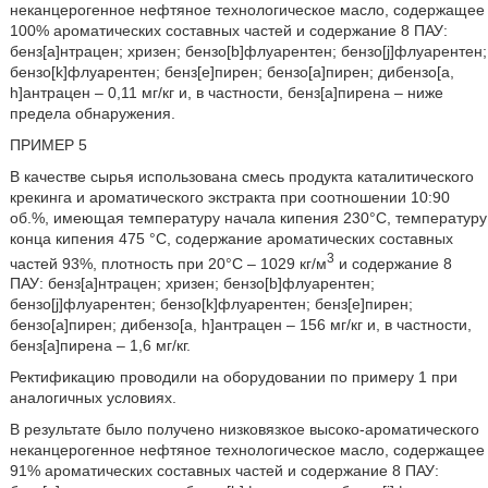
неканцерогенное нефтяное технологическое масло, содержащее
100% ароматических составных частей и содержание 8 ПАУ:
бенз[а]нтрацен; хризен; бензо[b]флуарентен; бензо[j]флуарентен;
бензо[k]флуарентен; бенз[е]пирен; бензо[а]пирен; дибензо[a,
h]антрацен – 0,11 мг/кг и, в частности, бенз[а]пирена – ниже
предела обнаружения.
ПРИМЕР 5
В качестве сырья использована смесь продукта каталитического
крекинга и ароматического экстракта при соотношении 10:90
об.%, имеющая температуру начала кипения 230°С, температуру
конца кипения 475 °С, содержание ароматических составных
3
частей 93%, плотность при 20°С – 1029 кг/м
и содержание 8
ПАУ: бенз[а]нтрацен; хризен; бензо[b]флуарентен;
бензо[j]флуарентен; бензо[k]флуарентен; бенз[е]пирен;
бензо[а]пирен; дибензо[a, h]антрацен – 156 мг/кг и, в частности,
бенз[а]пирена – 1,6 мг/кг.
Ректификацию проводили на оборудовании по примеру 1 при
аналогичных условиях.
В результате было получено низковязкое высоко-ароматического
неканцерогенное нефтяное технологическое масло, содержащее
91% ароматических составных частей и содержание 8 ПАУ: