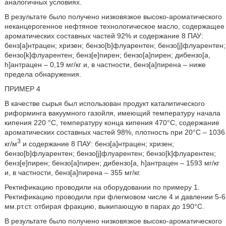
аналогичных условиях.
В результате было получено низковязкое высоко-ароматического
неканцерогенное нефтяное технологическое масло, содержащее
ароматических составных частей 92% и содержание 8 ПАУ:
бенз[а]нтрацен; хризен; бензо[b]флуарентен; бензо[j]флуарентен;
бензо[k]флуарентен; бенз[е]пирен; бензо[а]пирен; дибензо[a,
h]антрацен – 0,19 мг/кг и, в частности, бенз[а]пирена – ниже
предела обнаружения.
ПРИМЕР 4
В качестве сырья был использован продукт каталитического
риформинга вакуумного газойля, имеющий температуру начала
кипения 220 °С, температуру конца кипения 470°С, содержание
ароматических составных частей 98%, плотность при 20°С – 1036
3
кг/м
и содержание 8 ПАУ: бенз[а]нтрацен; хризен;
бензо[b]флуарентен; бензо[j]флуарентен; бензо[k]флуарентен;
бенз[е]пирен; бензо[а]пирен; дибензо[a, h]антрацен – 1593 мг/кг
и, в частности, бенз[а]пирена – 355 мг/кг.
Ректификацию проводили на оборудовании по примеру 1.
Ректификацию проводили при флегмовом числе 4 и давлении 5-6
мм.рт.ст. отбирая фракцию, выкипающую в парах до 190°С.
В результате было получено низковязкое высоко-ароматического