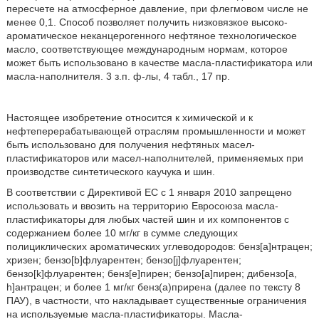
пересчете на атмосферное давление, при флегмовом числе не
менее 0,1. Способ позволяет получить низковязкое высоко-
ароматическое неканцерогенного нефтяное технологическое
масло, соответствующее международным нормам, которое
может быть использовано в качестве масла-пластификатора или
масла-наполнителя. 3 з.п. ф-лы, 4 табл., 17 пр.
Настоящее изобретение относится к химической и к
нефтеперерабатывающей отраслям промышленности и может
быть использовано для получения нефтяных масел-
пластификаторов или масел-наполнителей, применяемых при
производстве синтетического каучука и шин.
В соответствии с Директивой ЕС с 1 января 2010 запрещено
использовать и ввозить на территорию Евросоюза масла-
пластификаторы для любых частей шин и их компонентов с
содержанием более 10 мг/кг в сумме следующих
полициклических ароматических углеводородов: бенз[а]нтрацен;
хризен; бензо[b]флуарентен; бензо[j]флуарентен;
бензо[k]флуарентен; бенз[е]пирен; бензо[а]пирен; дибензо[a,
h]антрацен; и более 1 мг/кг бенз(а)прирена (далее по тексту 8
ПАУ), в частности, что накладывает существенные ограничения
на используемые масла-пластификаторы. Масла-