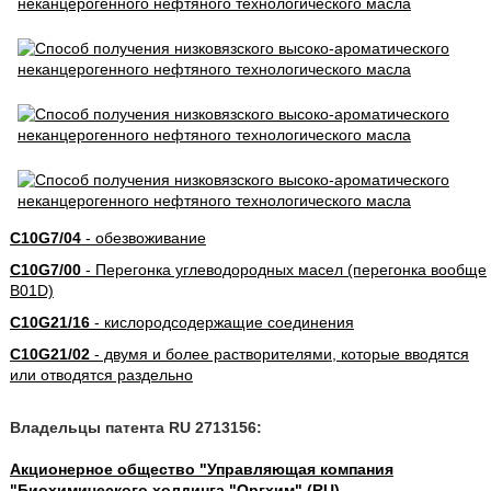
C10G7/04
- обезвоживание
C10G7/00
- Перегонка углеводородных масел (перегонка вообще
B01D)
C10G21/16
- кислородсодержащие соединения
C10G21/02
- двумя и более растворителями, которые вводятся
или отводятся раздельно
Владельцы патента RU 2713156:
Акционерное общество "Управляющая компания
"Биохимического холдинга "Оргхим" (RU)