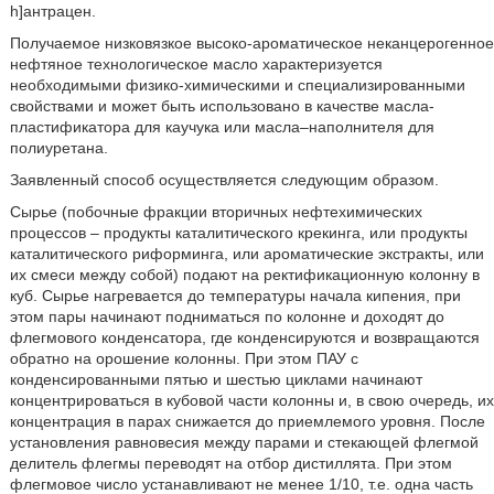
h]антрацен.
Получаемое низковязкое высоко-ароматическое неканцерогенное
нефтяное технологическое масло характеризуется
необходимыми физико-химическими и специализированными
свойствами и может быть использовано в качестве масла-
пластификатора для каучука или масла–наполнителя для
полиуретана.
Заявленный способ осуществляется следующим образом.
Сырье (побочные фракции вторичных нефтехимических
процессов – продукты каталитического крекинга, или продукты
каталитического риформинга, или ароматические экстракты, или
их смеси между собой) подают на ректификационную колонну в
куб. Сырье нагревается до температуры начала кипения, при
этом пары начинают подниматься по колонне и доходят до
флегмового конденсатора, где конденсируются и возвращаются
обратно на орошение колонны. При этом ПАУ с
конденсированными пятью и шестью циклами начинают
концентрироваться в кубовой части колонны и, в свою очередь, их
концентрация в парах снижается до приемлемого уровня. После
установления равновесия между парами и стекающей флегмой
делитель флегмы переводят на отбор дистиллята. При этом
флегмовое число устанавливают не менее 1/10, т.е. одна часть