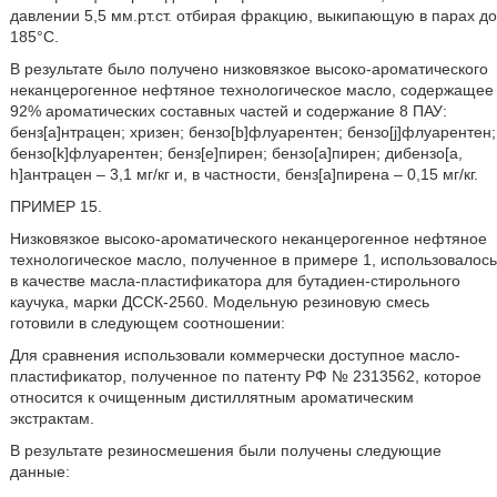
давлении 5,5 мм.рт.ст. отбирая фракцию, выкипающую в парах до
185°С.
В результате было получено низковязкое высоко-ароматического
неканцерогенное нефтяное технологическое масло, содержащее
92% ароматических составных частей и содержание 8 ПАУ:
бенз[а]нтрацен; хризен; бензо[b]флуарентен; бензо[j]флуарентен;
бензо[k]флуарентен; бенз[е]пирен; бензо[а]пирен; дибензо[a,
h]антрацен – 3,1 мг/кг и, в частности, бенз[а]пирена – 0,15 мг/кг.
ПРИМЕР 15.
Низковязкое высоко-ароматического неканцерогенное нефтяное
технологическое масло, полученное в примере 1, использовалось
в качестве масла-пластификатора для бутадиен-стирольного
каучука, марки ДССК-2560. Модельную резиновую смесь
готовили в следующем соотношении:
Для сравнения использовали коммерчески доступное масло-
пластификатор, полученное по патенту РФ № 2313562, которое
относится к очищенным дистиллятным ароматическим
экстрактам.
В результате резиносмешения были получены следующие
данные: