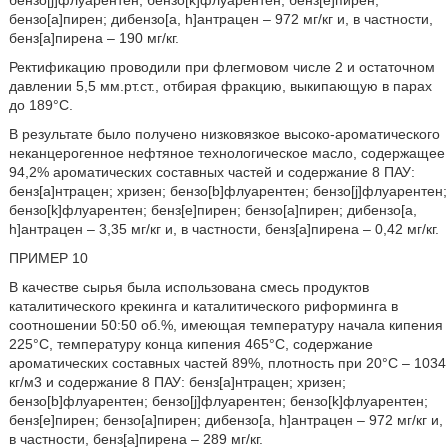
бензо[а]пирен; дибензо[a, h]антрацен – 972 мг/кг и, в частности,
бенз[а]пирена – 190 мг/кг.
Ректификацию проводили при флегмовом числе 2 и остаточном
давлении 5,5 мм.рт.ст., отбирая фракцию, выкипающую в парах
до 189°С.
В результате было получено низковязкое высоко-ароматического
неканцерогенное нефтяное технологическое масло, содержащее
94,2% ароматических составных частей и содержание 8 ПАУ:
бенз[а]нтрацен; хризен; бензо[b]флуарентен; бензо[j]флуарентен;
бензо[k]флуарентен; бенз[е]пирен; бензо[а]пирен; дибензо[a,
h]антрацен – 3,35 мг/кг и, в частности, бенз[а]пирена – 0,42 мг/кг.
ПРИМЕР 10
В качестве сырья была использована смесь продуктов
каталитического крекинга и каталитического риформинга в
соотношении 50:50 об.%, имеющая температуру начала кипения
225°С, температуру конца кипения 465°С, содержание
ароматических составных частей 89%, плотность при 20°С – 1034
кг/м3 и содержание 8 ПАУ: бенз[а]нтрацен; хризен;
бензо[b]флуарентен; бензо[j]флуарентен; бензо[k]флуарентен;
бенз[е]пирен; бензо[а]пирен; дибензо[a, h]антрацен – 972 мг/кг и,
в частности, бенз[а]пирена – 289 мг/кг.