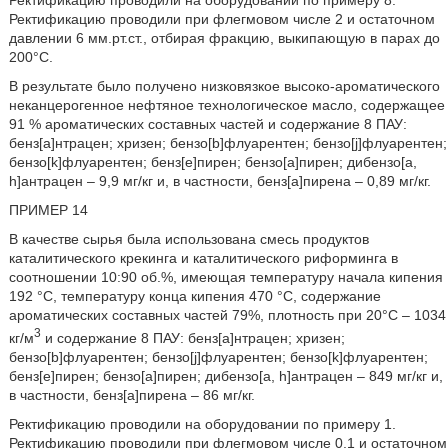
Ректификацию проводили на оборудовании по примеру 8.
Ректификацию проводили при флегмовом числе 2 и остаточном
давлении 6 мм.рт.ст., отбирая фракцию, выкипающую в парах до
200°С.
В результате было получено низковязкое высоко-ароматического
неканцерогенное нефтяное технологическое масло, содержащее
91 % ароматических составных частей и содержание 8 ПАУ:
бенз[а]нтрацен; хризен; бензо[b]флуарентен; бензо[j]флуарентен;
бензо[k]флуарентен; бенз[е]пирен; бензо[а]пирен; дибензо[a,
h]антрацен – 9,9 мг/кг и, в частности, бенз[а]пирена – 0,89 мг/кг.
ПРИМЕР 14
В качестве сырья была использована смесь продуктов
каталитического крекинга и каталитического риформинга в
соотношении 10:90 об.%, имеющая температуру начала кипения
192 °С, температуру конца кипения 470 °С, содержание
ароматических составных частей 79%, плотность при 20°С – 1034
3
кг/м
и содержание 8 ПАУ: бенз[а]нтрацен; хризен;
бензо[b]флуарентен; бензо[j]флуарентен; бензо[k]флуарентен;
бенз[е]пирен; бензо[а]пирен; дибензо[a, h]антрацен – 849 мг/кг и,
в частности, бенз[а]пирена – 86 мг/кг.
Ректификацию проводили на оборудовании по примеру 1.
Ректификацию проводили при флегмовом числе 0,1 и остаточном