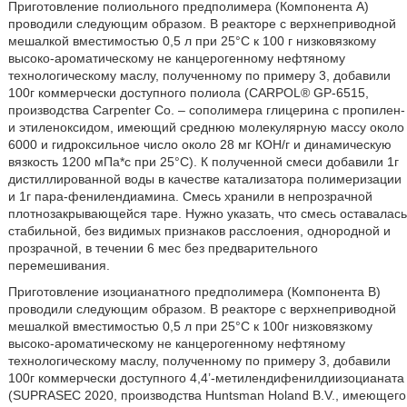
Приготовление полиольного предполимера (Компонента А)
проводили следующим образом. В реакторе с верхнеприводной
мешалкой вместимостью 0,5 л при 25°С к 100 г низковязкому
высоко-ароматическому не канцерогенному нефтяному
технологическому маслу, полученному по примеру 3, добавили
100г коммерчески доступного полиола (CARPOL® GP-6515,
производства Carpenter Co. – сополимера глицерина с пропилен-
и этиленоксидом, имеющий среднюю молекулярную массу около
6000 и гидроксильное число около 28 мг КОН/г и динамическую
вязкость 1200 мПа*с при 25°С). К полученной смеси добавили 1г
дистиллированной воды в качестве катализатора полимеризации
и 1г пара-фенилендиамина. Смесь хранили в непрозрачной
плотнозакрывающейся таре. Нужно указать, что смесь оставалась
стабильной, без видимых признаков расслоения, однородной и
прозрачной, в течении 6 мес без предварительного
перемешивания.
Приготовление изоцианатного предполимера (Компонента В)
проводили следующим образом. В реакторе с верхнеприводной
мешалкой вместимостью 0,5 л при 25°С к 100г низковязкому
высоко-ароматическому не канцерогенному нефтяному
технологическому маслу, полученному по примеру 3, добавили
100г коммерчески доступного 4,4’-метилендифенилдиизоцианата
(SUPRASEC 2020, производства Huntsman Holand B.V., имеющего