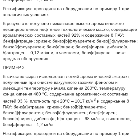
Ректификацию проводили на оборудовании по примеру 1 при
аналогичных условиях.
В результате получено низковязкое высоко-ароматического
неканцерогенное нефтяное технологическое масло, содержащее
ароматических составных частей 92% и содержание 8 ПАУ:
бенз[а]нтрацен; хризен; бензо[b]флуарентен; бензо[j]флуарентен;
бензо[k]флуарентен; бенз[е]пирен; бензо[а]пирен; дибензо[a,
h]антрацен – 0,12 мг/кг и, в частности, бенз[а]пирена – ниже
предела обнаружения.
ПРИМЕР 3
В качестве сырья использован легкий ароматический экстракт,
полученный при очистке вакуумного газойля фенолом и
имеющий температуру начала кипения 280°С, температуру
конца кипения 480 °С, содержание ароматических составных
3
частей 93 %, плотность при 20°С – 1017 кг/м
и содержание 8
ПАУ: бенз[а]нтрацен; хризен; бензо[b]флуарентен;
бензо[j]флуарентен; бензо[k]флуарентен; бенз[е]пирен;
бензо[а]пирен; дибензо[a, h]антрацен – 98 мг/кг и, в частности,
бенз[а]пирена – 1,2 мг/кг.
Ректификацию проводили на оборудовании по примеру 1 при