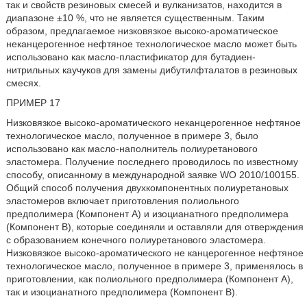
так и свойств резиновых смесей и вулканизатов, находится в
диапазоне ±10 %, что не является существенным. Таким
образом, предлагаемое низковязкое высоко-ароматическое
неканцерогенное нефтяное технологическое масло может быть
использовано как масло-пластификатор для бутадиен-
нитрильных каучуков для замены дибутилфталатов в резиновых
смесях.
ПРИМЕР 17
Низковязкое высоко-ароматического неканцерогенное нефтяное
технологическое масло, полученное в примере 3, было
использовано как масло-наполнитель полиуретанового
эластомера. Получение последнего проводилось по известному
способу, описанному в международной заявке WO 2010/100155.
Общий способ получения двухкомпонентных полиуретановых
эластомеров включает приготовления полиольного
предполимера (Компонент A) и изоцианатного предполимера
(Компонент B), которые соединяли и оставляли для отверждения
с образованием конечного полиуретанового эластомера.
Низковязкое высоко-ароматического не канцерогенное нефтяное
технологическое масло, полученное в примере 3, применялось в
приготовлении, как полиольного предполимера (Компонент A),
так и изоцианатного предполимера (Компонент B).