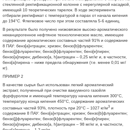
стеклянной ректификационной колонне с нерегулярной насадкой,
имеющей 10 теоретических тарелок. В ходе эксперимента
отбирали ректификат с температурой в парах от начала кипения
до 194°С. Флегмовое число при этом составляла 5-6 единиц.
В результате было получено низковязкое высоко-ароматического
неканцерогенное нефтяное технологическое масло, имеющее
содержание ароматических составных частей 91% и содержание
8 ПАУ: бенз[а]нтрацен; хризен; бензо[b]флуарентен;
бензо[j]флуарентен; бензо[k]флуарентен; бенз[е]пирен;
бензо[а]пирен; дибензо[a, h]антрацен – 0,25 мг/кг и, в частности,
бенз[а]пирена – ниже предела обнаружения (т.е. менее 0,01 мг/
кг).
ПРИМЕР 2
В качестве сырья был использован легкий ароматический
экстракт, полученный при очистке вакуумного газойля
фурфуролом и имеющий температуру начала кипения 300°С,
температуру конца кипения 450°С, содержание ароматических
3
составных частей 93%, плотность при 20°С – 1027 кг/м
и
содержание 8 ПАУ: бенз[а]нтрацен; хризен; бензо[b]флуарентен;
бензо[j]флуарентен; бензо[k]флуарентен; бенз[е]пирен;
бензо[а]пирен; дибензо[a, h]антрацен – 98 мг/кг и, в частности,
бенз[а]пирена – 1,2 мг/кг.