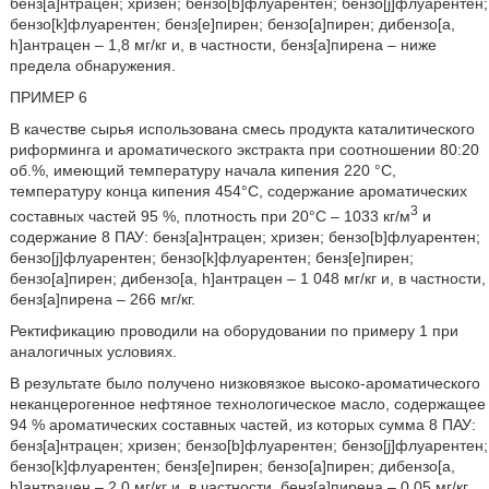
бенз[а]нтрацен; хризен; бензо[b]флуарентен; бензо[j]флуарентен;
бензо[k]флуарентен; бенз[е]пирен; бензо[а]пирен; дибензо[a,
h]антрацен – 1,8 мг/кг и, в частности, бенз[а]пирена – ниже
предела обнаружения.
ПРИМЕР 6
В качестве сырья использована смесь продукта каталитического
риформинга и ароматического экстракта при соотношении 80:20
об.%, имеющий температуру начала кипения 220 °С,
температуру конца кипения 454°С, содержание ароматических
3
составных частей 95 %, плотность при 20°С – 1033 кг/м
и
содержание 8 ПАУ: бенз[а]нтрацен; хризен; бензо[b]флуарентен;
бензо[j]флуарентен; бензо[k]флуарентен; бенз[е]пирен;
бензо[а]пирен; дибензо[a, h]антрацен – 1 048 мг/кг и, в частности,
бенз[а]пирена – 266 мг/кг.
Ректификацию проводили на оборудовании по примеру 1 при
аналогичных условиях.
В результате было получено низковязкое высоко-ароматического
неканцерогенное нефтяное технологическое масло, содержащее
94 % ароматических составных частей, из которых сумма 8 ПАУ:
бенз[а]нтрацен; хризен; бензо[b]флуарентен; бензо[j]флуарентен;
бензо[k]флуарентен; бенз[е]пирен; бензо[а]пирен; дибензо[a,
h]антрацен – 2,0 мг/кг и, в частности, бенз[а]пирена – 0,05 мг/кг.