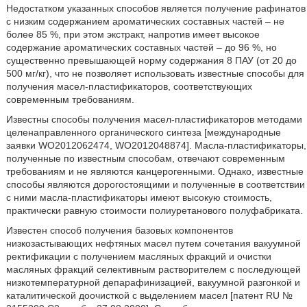
Недостатком указанных способов является получение рафинатов
с низким содержанием ароматических составных частей – не
более 85 %, при этом экстракт, напротив имеет высокое
содержание ароматических составных частей – до 96 %, но
существенно превышающей норму содержания 8 ПАУ (от 20 до
500 мг/кг), что не позволяет использовать известные способы для
получения масел-пластификаторов, соответствующих
современным требованиям.
Известны способы получения масел-пластификаторов методами
целенаправленного органического синтеза [международные
заявки WO2012062474, WO2012048874]. Масла-пластификаторы,
полученные по известным способам, отвечают современным
требованиям и не являются канцерогенными. Однако, известные
способы являются дорогостоящими и полученные в соответствии
с ними масла-пластификаторы имеют высокую стоимость,
практически равную стоимости полиуретанового полуфабриката.
Известен способ получения базовых компонентов
низкозастывающих нефтяных масел путем сочетания вакуумной
ректификации с получением масляных фракций и очистки
масляных фракций селективным растворителем с последующей
низкотемпературной депарафинизацией, вакуумной разгонкой и
каталитической доочисткой с выделением масел [патент RU №