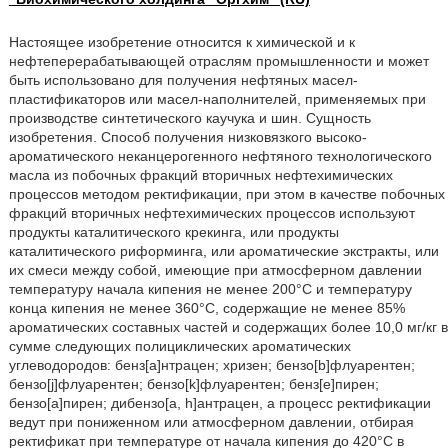
Настоящее изобретение относится к химической и к
нефтеперерабатывающей отраслям промышленности и может
быть использовано для получения нефтяных масел-
пластификаторов или масел-наполнителей, применяемых при
производстве синтетического каучука и шин. Сущность
изобретения. Способ получения низковязкого высоко-
ароматического неканцерогенного нефтяного технологического
масла из побочных фракций вторичных нефтехимических
процессов методом ректификации, при этом в качестве побочных
фракций вторичных нефтехимических процессов используют
продукты каталитического крекинга, или продукты
каталитического риформинга, или ароматические экстракты, или
их смеси между собой, имеющие при атмосферном давлении
температуру начала кипения не менее 200°С и температуру
конца кипения не менее 360°С, содержащие не менее 85%
ароматических составных частей и содержащих более 10,0 мг/кг в
сумме следующих полициклических ароматических
углеводородов: бенз[а]нтрацен; хризен; бензо[b]флуарентен;
бензо[j]флуарентен; бензо[k]флуарентен; бенз[е]пирен;
бензо[а]пирен; дибензо[a, h]антрацен, а процесс ректификации
ведут при пониженном или атмосферном давлении, отбирая
ректификат при температуре от начала кипения до 420°С в