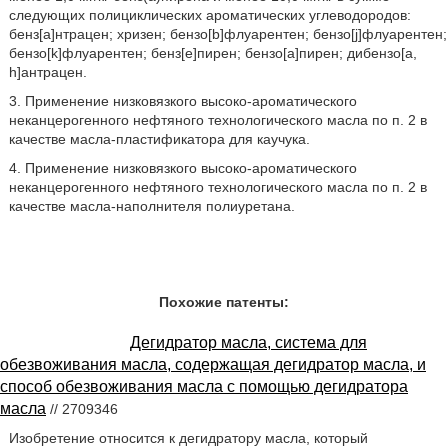
следующих полициклических ароматических углеводородов:
бенз[а]нтрацен; хризен; бензо[b]флуарентен; бензо[j]флуарентен;
бензо[k]флуарентен; бенз[е]пирен; бензо[а]пирен; дибензо[a,
h]антрацен.
3. Применение низковязкого высоко-ароматического
неканцерогенного нефтяного технологического масла по п. 2 в
качестве масла-пластификатора для каучука.
4. Применение низковязкого высоко-ароматического
неканцерогенного нефтяного технологического масла по п. 2 в
качестве масла-наполнителя полиуретана.
Похожие патенты:
Дегидратор масла, система для
обезвоживания масла, содержащая дегидратор масла, и
способ обезвоживания масла с помощью дегидратора
масла
// 2709346
Изобретение относится к дегидратору масла, который