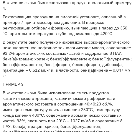
В качестве сырья был использован продукт аналогичный примеру
4.
Ректификацию проводили на пилотной установке, описанной в
примере 7 при атмосферном давлении. В процессе
ректификации отбирали фракцию, выкипающую в парах до 350
°С, при этом температура в кубе поднималась до 420°С.
В результате было получено низковязкое высоко-ароматического
неканцерогенное нефтяное технологическое масло, содержащее
93,2% ароматических составных частей и содержание 8 ПАУ:
бенз[а]нтрацен; хризен; бензо[b]флуарентен; бензо[j]флуарентен;
бензо[k]флуарентен; бенз[е]пирен; бензо[а]пирен; дибензо[a,
h]антрацен – 0,512 мг/кг и, в частности, бенз[а]пирена – 0,047 мг/
кг.
ПРИМЕР 9
В качестве сырья была использована смесь продуктов
каталитического крекинга, каталитического риформинга и
ароматического экстракта в соотношении 40:40:20 об.%,
имеющая температуру начала кипения 250°С, температуру
конца кипения 480°С, содержание ароматических составных
частей 93%, плотность при 20°С – 1027 кг/м3 и содержание 8
ПАУ: бенз[а]нтрацен; хризен; бензо[b]флуарентен;
бензо[j]флуарентен; бензо[k]флуарентен; бенз[е]пирен;