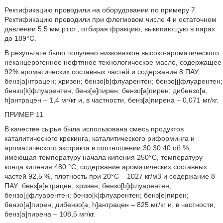
Ректификацию проводили на оборудовании по примеру 7.
Ректификацию проводили при флегмовом числе 4 и остаточном
давлении 5,5 мм.рт.ст., отбирая фракцию, выкипающую в парах
до 189°С.
В результате было получено низковязкое высоко-ароматического
неканцерогенное нефтяное технологическое масло, содержащее
92% ароматических составных частей и содержание 8 ПАУ:
бенз[а]нтрацен; хризен; бензо[b]флуарентен; бензо[j]флуарентен;
бензо[k]флуарентен; бенз[е]пирен; бензо[а]пирен; дибензо[a,
h]антрацен – 1,4 мг/кг и, в частности, бенз[а]пирена – 0,071 мг/кг.
ПРИМЕР 11
В качестве сырья была использована смесь продуктов
каталитического крекинга, каталитического риформинга и
ароматического экстракта в соотношении 30:30:40 об.%,
имеющая температуру начала кипения 250°С, температуру
конца кипения 480 °С, содержание ароматических составных
частей 92,5 %, плотность при 20°С – 1027 кг/м3 и содержание 8
ПАУ: бенз[а]нтрацен; хризен; бензо[b]флуарентен;
бензо[j]флуарентен; бензо[k]флуарентен; бенз[е]пирен;
бензо[а]пирен; дибензо[a, h]антрацен – 825 мг/кг и, в частности,
бенз[а]пирена – 108,5 мг/кг.