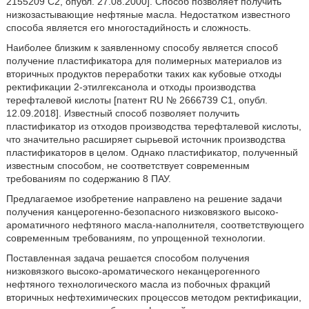
2155209 С2, опубл. 27.08.2000]. Способ позволяет получить
низкозастывающие нефтяные масла. Недостатком известного
способа является его многостадийность и сложность.
Наиболее близким к заявленному способу является способ
получение пластификатора для полимерных материалов из
вторичных продуктов переработки таких как кубовые отходы
ректификации 2-этилгексанола и отходы производства
терефталевой кислоты [патент RU № 2666739 С1, опубл.
12.09.2018]. Известный способ позволяет получить
пластификатор из отходов производства терефталевой кислоты,
что значительно расширяет сырьевой источник производства
пластификаторов в целом. Однако пластификатор, полученный
известным способом, не соответствует современным
требованиям по содержанию 8 ПАУ.
Предлагаемое изобретение направлено на решение задачи
получения канцерогенно-безопасного низковязкого высоко-
ароматичного нефтяного масла-наполнителя, соответствующего
современным требованиям, по упрощенной технологии.
Поставленная задача решается способом получения
низковязкого высоко-ароматического неканцерогенного
нефтяного технологического масла из побочных фракций
вторичных нефтехимических процессов методом ректификации,