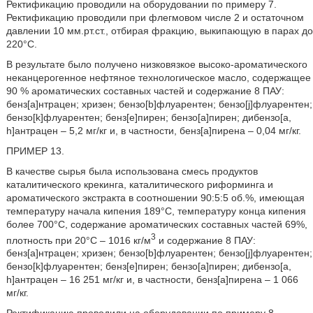
Ректификацию проводили на оборудовании по примеру 7.
Ректификацию проводили при флегмовом числе 2 и остаточном
давлении 10 мм.рт.ст., отбирая фракцию, выкипающую в парах до
220°С.
В результате было получено низковязкое высоко-ароматического
неканцерогенное нефтяное технологическое масло, содержащее
90 % ароматических составных частей и содержание 8 ПАУ:
бенз[а]нтрацен; хризен; бензо[b]флуарентен; бензо[j]флуарентен;
бензо[k]флуарентен; бенз[е]пирен; бензо[а]пирен; дибензо[a,
h]антрацен – 5,2 мг/кг и, в частности, бенз[а]пирена – 0,04 мг/кг.
ПРИМЕР 13.
В качестве сырья была использована смесь продуктов
каталитического крекинга, каталитического риформинга и
ароматического экстракта в соотношении 90:5:5 об.%, имеющая
температуру начала кипения 189°С, температуру конца кипения
более 700°С, содержание ароматических составных частей 69%,
3
плотность при 20°С – 1016 кг/м
и содержание 8 ПАУ:
бенз[а]нтрацен; хризен; бензо[b]флуарентен; бензо[j]флуарентен;
бензо[k]флуарентен; бенз[е]пирен; бензо[а]пирен; дибензо[a,
h]антрацен – 16 251 мг/кг и, в частности, бенз[а]пирена – 1 066
мг/кг.