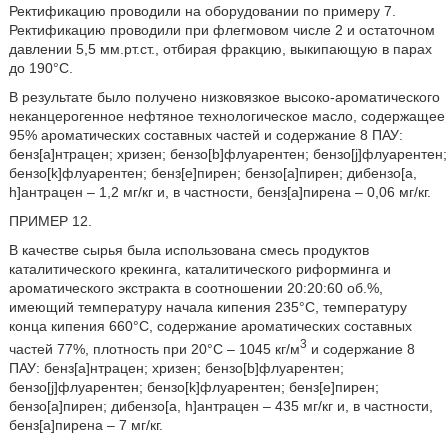
Ректификацию проводили на оборудовании по примеру 7.
Ректификацию проводили при флегмовом числе 2 и остаточном
давлении 5,5 мм.рт.ст., отбирая фракцию, выкипающую в парах
до 190°С.
В результате было получено низковязкое высоко-ароматического
неканцерогенное нефтяное технологическое масло, содержащее
95% ароматических составных частей и содержание 8 ПАУ:
бенз[а]нтрацен; хризен; бензо[b]флуарентен; бензо[j]флуарентен;
бензо[k]флуарентен; бенз[е]пирен; бензо[а]пирен; дибензо[a,
h]антрацен – 1,2 мг/кг и, в частности, бенз[а]пирена – 0,06 мг/кг.
ПРИМЕР 12.
В качестве сырья была использована смесь продуктов
каталитического крекинга, каталитического риформинга и
ароматического экстракта в соотношении 20:20:60 об.%,
имеющий температуру начала кипения 235°С, температуру
конца кипения 660°С, содержание ароматических составных
3
частей 77%, плотность при 20°С – 1045 кг/м
и содержание 8
ПАУ: бенз[а]нтрацен; хризен; бензо[b]флуарентен;
бензо[j]флуарентен; бензо[k]флуарентен; бенз[е]пирен;
бензо[а]пирен; дибензо[a, h]антрацен – 435 мг/кг и, в частности,
бенз[а]пирена – 7 мг/кг.