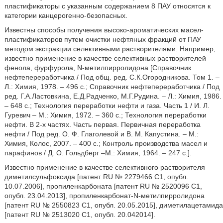
пластификаторы с указанным содержанием 8 ПАУ относятся к
категории канцерогенно-безопасных.
Известны способы получения высоко-ароматических масел-
пластификаторов путем очистки нефтяных фракций от ПАУ
методом экстракции селективными растворителями. Например,
известно применение в качестве селективных растворителей
фенола, фурфурола, N-метилпирролидона [Справочник
нефтепереработчика / Под общ. ред. С.К.Огородникова. Том 1. –
Л.: Химия, 1978. – 496 с.; Справочник нефтепереработчика / Под
ред. Г.А.Ластовкина, Е.Д.Радченко, М.Г.Рудина. – Л.: Химия, 1986.
– 648 с.; Технология переработки нефти и газа. Часть 1 / И. Л.
Гуревич – М.: Химия, 1972. – 360 с.; Технология переработки
нефти. В 2-х частях. Часть первая. Первичная переработка
нефти / Под ред. О. Ф. Глаголевой и В. М. Капустина. – М.:
Химия, Колос, 2007. – 400 с.; Контроль производства масел и
парафинов / Д. О. Гольдберг –М.: Химия, 1964. – 247 с.].
Известно применение в качестве селективного растворителя
диметилсульфоксида [патент RU № 2279466 C1, опубл.
10.07.2006], пропиленкарбоната [патент RU № 2520096 С1,
опубл. 23.04.2013], пропиленкарбонат-N-метилпирролидона
[патент RU № 2550823 С1, опубл. 20.05.2015], диметилацетамида
[патент RU № 2513020 С1, опубл. 20.042014].