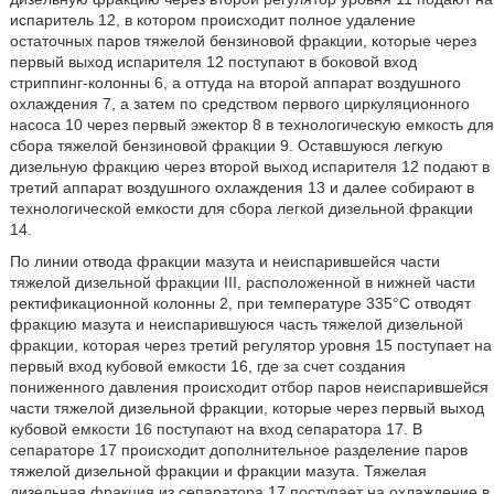
испаритель 12, в котором происходит полное удаление
остаточных паров тяжелой бензиновой фракции, которые через
первый выход испарителя 12 поступают в боковой вход
стриппинг-колонны 6, а оттуда на второй аппарат воздушного
охлаждения 7, а затем по средством первого циркуляционного
насоса 10 через первый эжектор 8 в технологическую емкость для
сбора тяжелой бензиновой фракции 9. Оставшуюся легкую
дизельную фракцию через второй выход испарителя 12 подают в
третий аппарат воздушного охлаждения 13 и далее собирают в
технологической емкости для сбора легкой дизельной фракции
14.
По линии отвода фракции мазута и неиспарившейся части
тяжелой дизельной фракции III, расположенной в нижней части
ректификационной колонны 2, при температуре 335°С отводят
фракцию мазута и неиспарившуюся часть тяжелой дизельной
фракции, которая через третий регулятор уровня 15 поступает на
первый вход кубовой емкости 16, где за счет создания
пониженного давления происходит отбор паров неиспарившейся
части тяжелой дизельной фракции, которые через первый выход
кубовой емкости 16 поступают на вход сепаратора 17. В
сепараторе 17 происходит дополнительное разделение паров
тяжелой дизельной фракции и фракции мазута. Тяжелая
дизельная фракция из сепаратора 17 поступает на охлаждение в