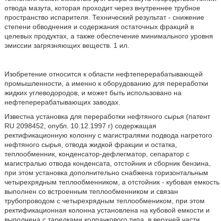
отвода мазута, которая проходит через внутреннее трубное
пространство испарителя. Технический результат - снижение
степени обводнения и содержания остаточных фракций в
целевых продуктах, а также обеспечение минимального уровня
эмиссии загрязняющих веществ. 1 ил.
Изобретение относится к области нефтеперерабатывающей
промышленности, а именно к оборудованию для переработки
жидких углеводородов, и может быть использовано на
нефтеперерабатывающих заводах.
Известна установка для переработки нефтяного сырья (патент
RU 2098452, опубл. 10.12.1997 г) содержащая
ректификационную колонну с магистралями подвода нагретого
нефтяного сырья, отвода жидкой фракции и остатка,
теплообменник, конденсатор-дефлегматор, сепаратор с
магистралью отвода конденсата, отстойник и сборник бензина,
при этом установка дополнительно снабжена горизонтальным
четырехрядным теплообменником, а отстойник - кубовая емкость
выполнен со встроенным теплообменником и связан
трубопроводом с четырехрядным теплообмеником, при этом
ректификационная колонна установлена на кубовой емкости и
выполнена с тарелками колпачкового типа, в верхней части