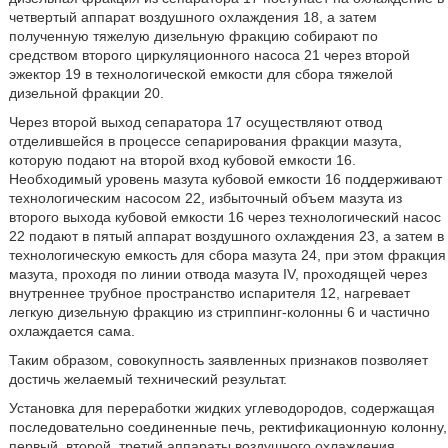
четвертый аппарат воздушного охлаждения 18, а затем
полученную тяжелую дизельную фракцию собирают по
средством второго циркуляционного насоса 21 через второй
эжектор 19 в технологической емкости для сбора тяжелой
дизельной фракции 20.
Через второй выход сепаратора 17 осуществляют отвод
отделившейся в процессе сепарирования фракции мазута,
которую подают на второй вход кубовой емкости 16.
Необходимый уровень мазута кубовой емкости 16 поддерживают
технологическим насосом 22, избыточный объем мазута из
второго выхода кубовой емкости 16 через технологический насос
22 подают в пятый аппарат воздушного охлаждения 23, а затем в
технологическую емкость для сбора мазута 24, при этом фракция
мазута, проходя по линии отвода мазута IV, проходящей через
внутреннее трубное пространство испарителя 12, нагревает
легкую дизельную фракцию из стриппинг-колонны 6 и частично
охлаждается сама.
Таким образом, совокупность заявленных признаков позволяет
достичь желаемый технический результат.
Установка для переработки жидких углеводородов, содержащая
последовательно соединенные печь, ректификационную колонну,
первый, второй, третий аппараты воздушного охлаждения,