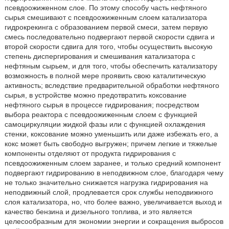
псевдоожиженном слое. По этому способу часть нефтяного
сырья смешивают с псевдоожиженным слоем катализатора
гидрокрекинга с образованием первой смеси, затем первую
смесь последовательно подвергают первой скорости сдвига и
второй скорости сдвига для того, чтобы осуществить высокую
степень диспергирования и смешивания катализатора с
нефтяным сырьем, и для того, чтобы обеспечить катализатору
возможность в полной мере проявить свою каталитическую
активность; вследствие предварительной обработки нефтяного
сырья, в устройстве можно предотвратить коксование
нефтяного сырья в процессе гидрирования; посредством
выбора реактора с псевдоожиженным слоем с функцией
самоциркуляции жидкой фазы или с функцией охлаждения
стенки, коксование можно уменьшить или даже избежать его, а
кокс может быть свободно выгружен; причем легкие и тяжелые
компоненты отделяют от продукта гидрирования с
псевдоожиженным слоем заранее, и только средний компонент
подвергают гидрированию в неподвижном слое, благодаря чему
не только значительно снижается нагрузка гидрирования на
неподвижный слой, продлевается срок службы неподвижного
слоя катализатора, но, что более важно, увеличивается выход и
качество бензина и дизельного топлива, и это является
целесообразным для экономии энергии и сокращения выбросов