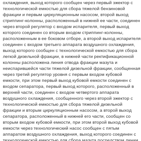
охлаждения, выход которого сообщен через первый эжектор с
технологической емкостью для сбора тяжелой бензиновой
фракции и первым циркуляционным насосом, второй выход
стриппинг-колонны, расположенный в нижней ее части, соединен
через второй регулятор с входом испарителя, первый выход
которого соединен со вторым входом стриппинг-колонны,
расположенным в ее боковом отборе, а второй выход испарителя
соединен с входом третьего аппарата воздушного охлаждения,
выход которого сообщен с технологической емкостью для сбора
легкой дизельной фракции, в нижней части ректификационной
колонны расположена линия отвода фракции мазута и
неиспарившейся части тяжелой дизельной фракции, сообщенная
через третий регулятор уровня с первым входом кубовой
емкости, при этом первый выход кубовой емкости соединен с
входом сепаратора, первый выход которого, расположенный в
верхней части, соединен с входом четвертого аппарата
воздушного охлаждения, сообщенного через второй эжектор с
технологической емкостью для сбора тяжелой дизельной
фракции и вторым циркуляционным насосом, а второй выход
сепаратора, расположенный в нижней его части, сообщен со
вторым входом кубовой емкости, при этом второй выход кубовой
емкости через технологический насос сообщен с пятым
аппаратом воздушного охлаждения, выход которого соединен с
технологической емкостью для сбора мазута посредством линии