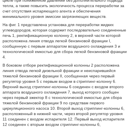
цикле при пониженном давлении без дополнительного подвода
тепла, а также повысить экологичность процесса переработки за
счет отсутствия испаряющего агента и обеспечения
минимального уровня эмиссии загрязняющих веществ.
На фиг. 1 представлена установка для переработки жидких
углеводородов, которая содержит последовательно соединенные
печь 1, ректификационную колонну 2, в верхней части которой
расположена линия отвода легкой бензиновой фракции I,
сообщенную с первым аппаратом воздушного охлаждения 3 и
технологической емкостью для сбора легкой бензиновой фракции
4.
В боковом отборе ректификационной колонны 2 расположена
линия отвода легкой дизельной фракции и неиспарившейся
тяжелой бензиновой фракции II, сообщенная через первый
регулятор уровня 5 с первым входом в стриппинг-колонну 6.
Верхний выход стриппинг-колонны 6 соединен с входом второго
аппарата воздушного охлаждения 7, выход которого сообщен
через первый эжектор 8 с технологической емкостью для сбора
тяжелой бензиновой фракции 9 по средствам первого
циркуляционного насоса 10. Второй выход стриппинг-колонны 6,
расположенный в нижней части, через второй регулятор уровня
11 соединен с входом испарителя 12. Первый выход испарителя
12 соединен с вторым входом стриппинг-колонны 6,