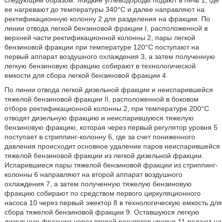
следующим образом. Жидкие углеводороды подают в печь 1, где
ее нагревают до температуры 340°С и далее направляют на
ректификационную колонну 2 для разделения на фракции. По
линии отвода легкой бензиновой фракции I, расположенной в
верхней части ректификационной колонны 2, пары легкой
бензиновой фракции при температуре 120°С поступают на
первый аппарат воздушного охлаждения 3, а затем полученную
легкую бензиновую фракцию собирают в технологической
емкости для сбора легкой бензиновой фракции 4.
По линии отвода легкой дизельной фракции и неиспарившейся
тяжелой бензиновой фракции II, расположенной в боковом
отборе ректификационной колонны 2, при температуре 200°С
отводят дизельную фракцию и неиспарившуюся тяжелую
бензиновую фракцию, которая через первый регулятор уровня 5
поступает в стриппинг-колонну 6, где за счет пониженного
давления происходит основное удаление паров неиспарившейся
тяжелой бензиновой фракции из легкой дизельной фракции.
Испарившиеся пары тяжелой бензиновой фракции из стриппинг-
колонны 6 направляют на второй аппарат воздушного
охлаждения 7, а затем полученную тяжелую бензиновую
фракцию собирают по средством первого циркуляционного
насоса 10 через первый эжектор 8 в технологическую емкость для
сбора тяжелой бензиновой фракции 9. Оставшуюся легкую
дизельную фракцию через второй регулятор уровня 11 подают на